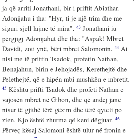
ja që arriti Jonathani, bir i priftit Abiathar.
Adonijahu i tha: "Hyr, ti je një trim dhe me
siguri sjell lajme të mira".
Jonathani iu
43
përgjigj Adonijahut dhe tha: "Aspak! Mbret
Davidi, zoti ynë, bëri mbret Salomonin.
Ai
44
nisi me të priftin Tsadok, profetin Nathan,
Benajahun, birin e Jehojadës, Kerethejtë dhe
Pelethejtë, që e hipën mbi mushkën e mbretit.
Kështu prifti Tsadok dhe profeti Nathan e
45
vajosën mbret në Gibon, dhe që andej janë
nisur të gjithë tërë gëzim dhe tërë qyteti po
zien. Kjo është zhurma që keni dëgjuar.
46
Përveç kësaj Salomoni është ulur në fronin e