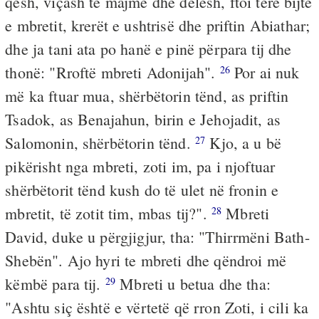
qesh, viçash të majmë dhe delesh, ftoi tërë bijtë
e mbretit, krerët e ushtrisë dhe priftin Abiathar;
dhe ja tani ata po hanë e pinë përpara tij dhe
thonë: "Rroftë mbreti Adonijah".
Por ai nuk
26
më ka ftuar mua, shërbëtorin tënd, as priftin
Tsadok, as Benajahun, birin e Jehojadit, as
Salomonin, shërbëtorin tënd.
Kjo, a u bë
27
pikërisht nga mbreti, zoti im, pa i njoftuar
shërbëtorit tënd kush do të ulet në fronin e
mbretit, të zotit tim, mbas tij?".
Mbreti
28
David, duke u përgjigjur, tha: "Thirrmëni Bath-
Shebën". Ajo hyri te mbreti dhe qëndroi më
këmbë para tij.
Mbreti u betua dhe tha:
29
"Ashtu siç është e vërtetë që rron Zoti, i cili ka