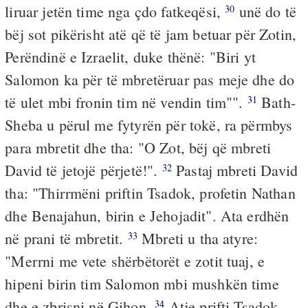
liruar jetën time nga çdo fatkeqësi,
unë do të
30
bëj sot pikërisht atë që të jam betuar për Zotin,
Perëndinë e Izraelit, duke thënë: "Biri yt
Salomon ka për të mbretëruar pas meje dhe do
të ulet mbi fronin tim në vendin tim"".
Bath-
31
Sheba u përul me fytyrën për tokë, ra përmbys
para mbretit dhe tha: "O Zot, bëj që mbreti
David të jetojë përjetë!".
Pastaj mbreti David
32
tha: "Thirrmëni priftin Tsadok, profetin Nathan
dhe Benajahun, birin e Jehojadit". Ata erdhën
në prani të mbretit.
Mbreti u tha atyre:
33
"Merrni me vete shërbëtorët e zotit tuaj, e
hipeni birin tim Salomon mbi mushkën time
dhe e zbrisni në Gihon.
Atje prifti Tsadok
34