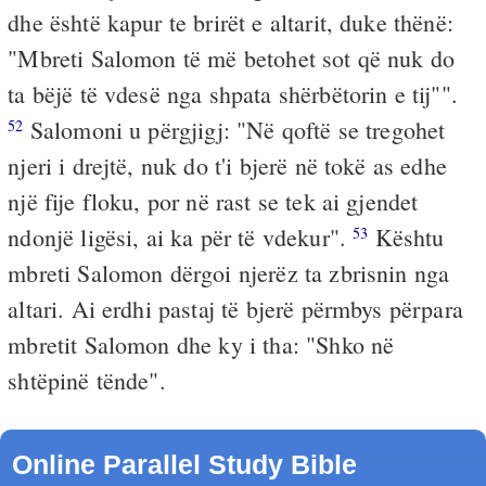
dhe është kapur te brirët e altarit, duke thënë:
"Mbreti Salomon të më betohet sot që nuk do
ta bëjë të vdesë nga shpata shërbëtorin e tij"".
Salomoni u përgjigj: "Në qoftë se tregohet
52
njeri i drejtë, nuk do t'i bjerë në tokë as edhe
një fije floku, por në rast se tek ai gjendet
ndonjë ligësi, ai ka për të vdekur".
Kështu
53
mbreti Salomon dërgoi njerëz ta zbrisnin nga
altari. Ai erdhi pastaj të bjerë përmbys përpara
mbretit Salomon dhe ky i tha: "Shko në
shtëpinë tënde".
Online Parallel Study Bible