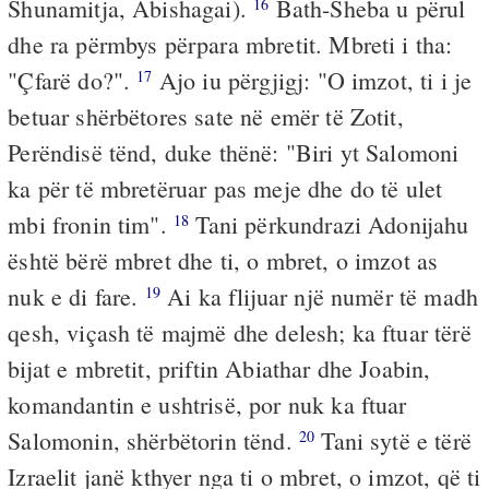
Shunamitja, Abishagai).
Bath-Sheba u përul
16
dhe ra përmbys përpara mbretit. Mbreti i tha:
"Çfarë do?".
Ajo iu përgjigj: "O imzot, ti i je
17
betuar shërbëtores sate në emër të Zotit,
Perëndisë tënd, duke thënë: "Biri yt Salomoni
ka për të mbretëruar pas meje dhe do të ulet
mbi fronin tim".
Tani përkundrazi Adonijahu
18
është bërë mbret dhe ti, o mbret, o imzot as
nuk e di fare.
Ai ka flijuar një numër të madh
19
qesh, viçash të majmë dhe delesh; ka ftuar tërë
bijat e mbretit, priftin Abiathar dhe Joabin,
komandantin e ushtrisë, por nuk ka ftuar
Salomonin, shërbëtorin tënd.
Tani sytë e tërë
20
Izraelit janë kthyer nga ti o mbret, o imzot, që ti