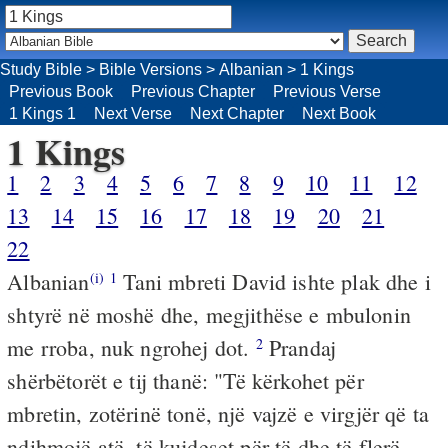
Study Bible
>
Bible Versions
>
Albanian
>
1 Kings
Previous Book
Previous Chapter
Previous Verse
1 Kings 1
Next Verse
Next Chapter
Next Book
1 Kings
1
2
3
4
5
6
7
8
9
10
11
12
13
14
15
16
17
18
19
20
21
22
Albanian
Tani mbreti David ishte plak dhe i
(i)
1
shtyrë në moshë dhe, megjithëse e mbulonin
me rroba, nuk ngrohej dot.
Prandaj
2
shërbëtorët e tij thanë: "Të kërkohet për
mbretin, zotërinë tonë, një vajzë e virgjër që ta
ndihmojë atë, të kujdeset për të dhe të flerë