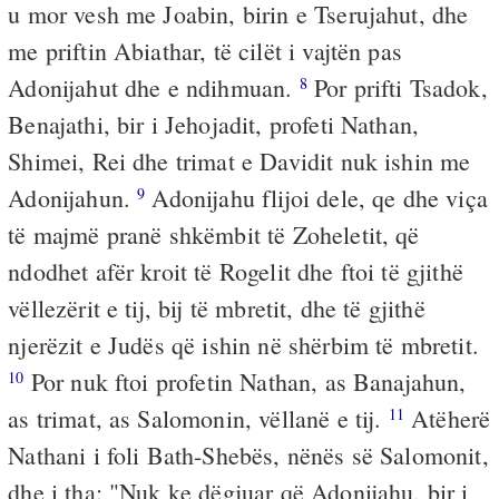
u mor vesh me Joabin, birin e Tserujahut, dhe
me priftin Abiathar, të cilët i vajtën pas
Adonijahut dhe e ndihmuan.
Por prifti Tsadok,
8
Benajathi, bir i Jehojadit, profeti Nathan,
Shimei, Rei dhe trimat e Davidit nuk ishin me
Adonijahun.
Adonijahu flijoi dele, qe dhe viça
9
të majmë pranë shkëmbit të Zoheletit, që
ndodhet afër kroit të Rogelit dhe ftoi të gjithë
vëllezërit e tij, bij të mbretit, dhe të gjithë
njerëzit e Judës që ishin në shërbim të mbretit.
Por nuk ftoi profetin Nathan, as Banajahun,
10
as trimat, as Salomonin, vëllanë e tij.
Atëherë
11
Nathani i foli Bath-Shebës, nënës së Salomonit,
dhe i tha: "Nuk ke dëgjuar që Adonijahu, bir i