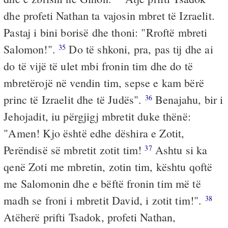
dhe profeti Nathan ta vajosin mbret të Izraelit.
Pastaj i bini borisë dhe thoni: "Rroftë mbreti
Salomon!".
Do të shkoni, pra, pas tij dhe ai
35
do të vijë të ulet mbi fronin tim dhe do të
mbretërojë në vendin tim, sepse e kam bërë
princ të Izraelit dhe të Judës".
Benajahu, bir i
36
Jehojadit, iu përgjigj mbretit duke thënë:
"Amen! Kjo është edhe dëshira e Zotit,
Perëndisë së mbretit zotit tim!
Ashtu si ka
37
qenë Zoti me mbretin, zotin tim, kështu qoftë
me Salomonin dhe e bëftë fronin tim më të
madh se froni i mbretit David, i zotit tim!".
38
Atëherë prifti Tsadok, profeti Nathan,