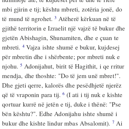
mbi gjirin e tij; kështu mbreti, zotëria jonë, do
të mund të ngrohet.
Atëherë kërkuan në të
3
gjithë territorin e Izraelit një vajzë të bukur dhe
gjetën Abishagin, Shunamiten, dhe e çuan te
mbreti.
Vajza ishte shumë e bukur, kujdesej
4
për mbretin dhe i shërbente; por mbreti nuk e
njohu.
Adonijahut, birit të Hagithit, i qe rritur
5
mendja, dhe thoshte: "Do të jem unë mbret!".
Dhe gjeti qerre, kalorës dhe pesëdhjetë njerëz
që të vraponin para tij.
(I ati i tij nuk e kishte
6
qortuar kurrë në jetën e tij, duke i thënë: "Pse
bën kështu?". Edhe Adonijahu ishte shumë i
bukur dhe kishte lindur mbas Absalomit).
Ai
7