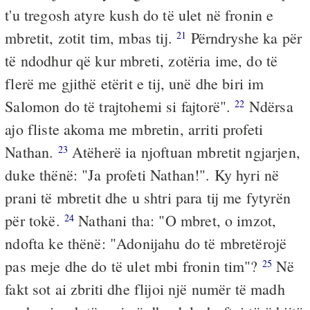
t'u tregosh atyre kush do të ulet në fronin e
mbretit, zotit tim, mbas tij.
Përndryshe ka për
21
të ndodhur që kur mbreti, zotëria ime, do të
flerë me gjithë etërit e tij, unë dhe biri im
Salomon do të trajtohemi si fajtorë".
Ndërsa
22
ajo fliste akoma me mbretin, arriti profeti
Nathan.
Atëherë ia njoftuan mbretit ngjarjen,
23
duke thënë: "Ja profeti Nathan!". Ky hyri në
prani të mbretit dhe u shtri para tij me fytyrën
për tokë.
Nathani tha: "O mbret, o imzot,
24
ndofta ke thënë: "Adonijahu do të mbretërojë
pas meje dhe do të ulet mbi fronin tim"?
Në
25
fakt sot ai zbriti dhe flijoi një numër të madh