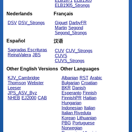
ELB1871
ELB1905
ELB1905_Strongs
Nederlands
Français
DSV
DSV_Strongs
Giguet
DarbyFR
Martin
Segond
Segond_Strongs
Español
汉语
Sagradas Escrituras
CUV
CUV_Strongs
ReinaValera
JBS
CUVS
CUVS_Strongs
Other English Versions
Other Languages
KJV_Cambridge
Albanian
RST
Arabic
Thomson
Webster
Bulgarian
Croatian
Leeser
BKR
Danish
JPS_ASV_Byz
Esperanto
Finnish
NHEB
EJ2000
CAB
FinnishPR
Haitian
Hungarian
Indonesian
Italian
Italian Riveduta
Korean
Lithuanian
PBG
Portuguese
Norwegian