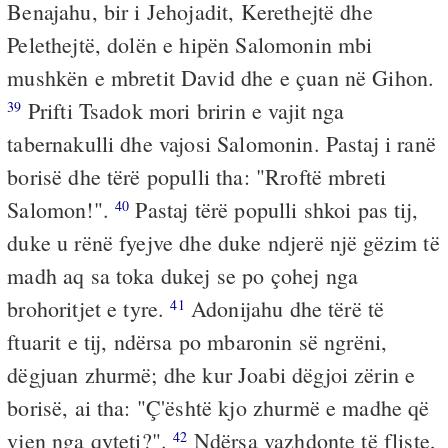
Benajahu, bir i Jehojadit, Kerethejtë dhe
Pelethejtë, dolën e hipën Salomonin mbi
mushkën e mbretit David dhe e çuan në Gihon.
Prifti Tsadok mori bririn e vajit nga
39
tabernakulli dhe vajosi Salomonin. Pastaj i ranë
borisë dhe tërë populli tha: "Rroftë mbreti
Salomon!".
Pastaj tërë populli shkoi pas tij,
40
duke u rënë fyejve dhe duke ndjerë një gëzim të
madh aq sa toka dukej se po çohej nga
brohoritjet e tyre.
Adonijahu dhe tërë të
41
ftuarit e tij, ndërsa po mbaronin së ngrëni,
dëgjuan zhurmë; dhe kur Joabi dëgjoi zërin e
borisë, ai tha: "Ç'është kjo zhurmë e madhe që
vjen nga qyteti?".
Ndërsa vazhdonte të fliste,
42