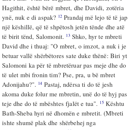
Hagithit, është bërë mbret, dhe Davidi, zotëria
ynë, nuk e di aspak?
Prandaj më lejo të të jap
12
një këshillë, që të shpëtosh jetën tënde dhe atë
të birit tënd, Salomonit.
Shko, hyr te mbreti
13
David dhe i thuaj: "O mbret, o imzot, a nuk i je
betuar vallë shërbëtores sate duke thënë: Biri yt
Salomoni ka për të mbretëruar pas meje dhe do
të ulet mbi fronin tim? Pse, pra, u bë mbret
Adonijahu?".
Pastaj, ndërsa ti do të jesh
14
akoma duke folur me mbretin, unë do të hyj pas
teje dhe do të mbështes fjalët e tua".
Kështu
15
Bath-Sheba hyri në dhomën e mbretit. (Mbreti
ishte shumë plak dhe shërbehej nga