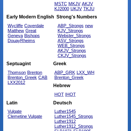
MSTC
MKJV
AKJV
KJ2000
UKJV
TKJU
Early Modern English
Strong's Numbers
Wycliffe
Coverdale
ABP_Strongs
new
Matthew
Great
KJV_Strongs
Geneva
Bishops
Webster_Strongs
DouayRheims
ASV_Strongs
WEB_Strongs
AKJV_Strongs
CKJV_Strongs
Septuagint
Greek
Thomson
Brenton
ABP_GRK
LXX_WH
Brenton_Greek
CAB
Brenton_Greek
LXX2012
Hebrew
HOT
IHOT
Latin
Deutsch
Vulgate
Luther1545
Clemetine Vulgate
Luther1545_Strongs
Luther1912
Luther1912_Strongs