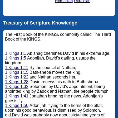
Romanian
Ukrainian
Treasury of Scripture Knowledge
The First Book of the KINGS, commonly called The Third
Book of the KINGS.
1 Kings 1:1
Abishag cherishes David in his extreme age.
1 Kings 1:5
Adonijah, David's darling, usurps the
kingdom.
1 Kings 1:11
By the council of Nathan,
1 Kings 1:15
Bath-sheba moves the king,
1 Kings 1:22
and Nathan seconds her.
1 Kings 1:28
David renews his oath to Bath-sheba.
1 Kings 1:32
Solomon, by David's appointment, being
anointed king by Zadok and Nathan, the people triumph.
1 Kings 1:41
Jonathan bringing the news, Adonijah's
guests fly.
1 Kings 1:50
Adonijah, flying to the horns of the altar,
upon his good behaviour, is dismissed by Solomon.
old.David was probably now about sixty-nine years of