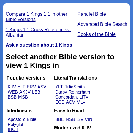
Compare 1 Kings 1:1 in other
Parallel Bible
Bible versions
Advanced Bible Search
1 Kings 1:1 Cross References -
Books of the Bible
Albanian
Ask a question about 1 Kings
Select another Bible version to
view 1 Kings in
Popular Versions
Literal Translations
KJV
YLT
ERV
ASV
YLT
JuliaSmith
WEB
AKJV
LEB
Darby
Rotherham
BSB
MSB
Concordant
LITV
ECB
ACV
MLV
Interlinears
Easy to Read
Apostolic Bible
BBE
NSB
ISV
VIN
Polyglot
Modernized KJV
IHOT