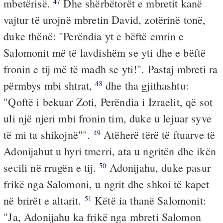
mbetërisë.
Dhe shërbëtorët e mbretit kanë
47
vajtur të urojnë mbretin David, zotërinë tonë,
duke thënë: "Perëndia yt e bëftë emrin e
Salomonit më të lavdishëm se yti dhe e bëftë
fronin e tij më të madh se yti!". Pastaj mbreti ra
përmbys mbi shtrat,
dhe tha gjithashtu:
48
"Qoftë i bekuar Zoti, Perëndia i Izraelit, që sot
uli një njeri mbi fronin tim, duke u lejuar syve
të mi ta shikojnë"".
Atëherë tërë të ftuarve të
49
Adonijahut u hyri tmerri, ata u ngritën dhe ikën
secili në rrugën e tij.
Adonijahu, duke pasur
50
frikë nga Salomoni, u ngrit dhe shkoi të kapet
në brirët e altarit.
Këtë ia thanë Salomonit:
51
"Ja, Adonijahu ka frikë nga mbreti Salomon