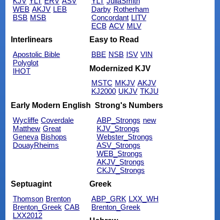
KJV
YLT
ERV
ASV
YLT
JuliaSmith
WEB
AKJV
LEB
Darby
Rotherham
BSB
MSB
Concordant
LITV
ECB
ACV
MLV
Interlinears
Easy to Read
Apostolic Bible
BBE
NSB
ISV
VIN
Polyglot
Modernized KJV
IHOT
MSTC
MKJV
AKJV
KJ2000
UKJV
TKJU
Early Modern English
Strong's Numbers
Wycliffe
Coverdale
ABP_Strongs
new
Matthew
Great
KJV_Strongs
Geneva
Bishops
Webster_Strongs
DouayRheims
ASV_Strongs
WEB_Strongs
AKJV_Strongs
CKJV_Strongs
Septuagint
Greek
Thomson
Brenton
ABP_GRK
LXX_WH
Brenton_Greek
CAB
Brenton_Greek
LXX2012