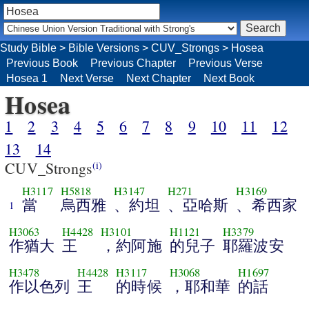
Study Bible
>
Bible Versions
>
CUV_Strongs
>
Hosea
Previous Book
Previous Chapter
Previous Verse
Hosea 1
Next Verse
Next Chapter
Next Book
Hosea
1
2
3
4
5
6
7
8
9
10
11
12
13
14
CUV_Strongs
(i)
H3117
H5818
H3147
H271
H3169
當
烏西雅
、約坦
、亞哈斯
、希西家
1
H3063
H4428
H3101
H1121
H3379
作猶大
王
，約阿施
的兒子
耶羅波安
H3478
H4428
H3117
H3068
H1697
作以色列
王
的時候
，耶和華
的話