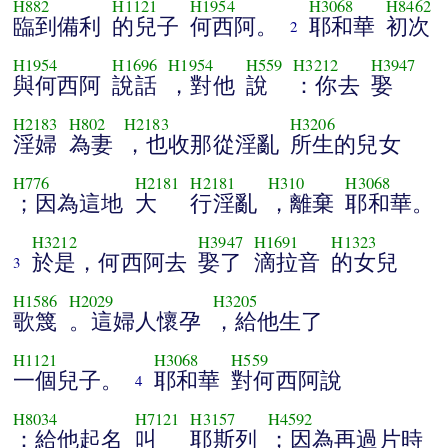
H882
H1121
H1954
H3068
H8462
臨到備利
的兒子
何西阿。
耶和華
初次
2
H1954
H1696
H1954
H559
H3212
H3947
與何西阿
說話
，對他
說
：你去
娶
H2183
H802
H2183
H3206
淫婦
為妻
，也收那從淫亂
所生的兒女
H776
H2181
H2181
H310
H3068
；因為這地
大
行淫亂
，離棄
耶和華。
H3212
H3947
H1691
H1323
於是，何西阿去
娶了
滴拉音
的女兒
3
H1586
H2029
H3205
歌篾
。這婦人懷孕
，給他生了
H1121
H3068
H559
一個兒子。
耶和華
對何西阿說
4
H8034
H7121
H3157
H4592
：給他起名
叫
耶斯列
；因為再過片時