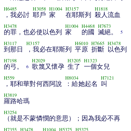
H6485
H3058
H1004
H3157
H1818
，我必討
耶戶
家
在耶斯列
殺人流血
H3478
H1004
H4468
H7673
的罪，也必使以色列
家
的國
滅絕。
5
H3117
H3157
H6010
H7665
H3478
到那日
，我必在耶斯列
平原
折斷
以色列
H7198
H2029
H3205
H1323
的弓。
歌篾又懷孕
生了
一個女兒
6
H559
H8034
H7121
，耶和華對何西阿說
：給她起名
叫
H3819
羅路哈瑪
H3254
（就是不蒙憐憫的意思）；因為我必不再
H7355
H3478
H1004
H5375
H5375