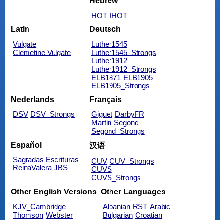
Hebrew
HOT
IHOT
Latin
Deutsch
Vulgate
Luther1545
Clemetine Vulgate
Luther1545_Strongs
Luther1912
Luther1912_Strongs
ELB1871
ELB1905
ELB1905_Strongs
Nederlands
Français
DSV
DSV_Strongs
Giguet
DarbyFR
Martin
Segond
Segond_Strongs
Español
汉语
Sagradas Escrituras
CUV
CUV_Strongs
ReinaValera
JBS
CUVS
CUVS_Strongs
Other English Versions
Other Languages
KJV_Cambridge
Albanian
RST
Arabic
Thomson
Webster
Bulgarian
Croatian