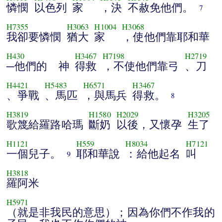
憐憫
以色列
家
，決
不赦免他們。
7
H7355
H3063
H1004
H3068
我卻要憐憫
猶大
家
，使他們靠耶和華
H430
H3467
H7198
H2719
─他們的 神
得救
，不使他們靠弓
、刀
H4421
H5483
H6571
H3467
、爭戰
、馬匹
，與馬兵
得救。
8
H3819
H1580
H2029
H3205
歌篾給羅路哈瑪
斷奶
以後，又懷孕
生了
H1121
H559
H8034
H7121
一個兒子。
耶和華說
：給他起名
叫
9
H3818
羅阿米
H5971
（就是非我民的意思）；因為你們不作我的