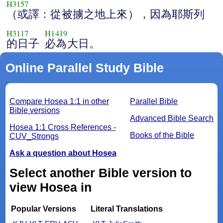
H3157
（或譯：從被擄之地上來），因為耶斯列
H3117
H1419
的日子
必為大日。
Online Parallel Study Bible
Compare Hosea 1:1 in other
Parallel Bible
Bible versions
Advanced Bible Search
Hosea 1:1 Cross References -
Books of the Bible
CUV_Strongs
Ask a question about Hosea
Select another Bible version to
view Hosea in
Popular Versions
Literal Translations