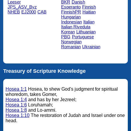
Leeser
BKR
Danish
JPS_ASV_Byz
Esperanto
Finnish
NHEB
EJ2000
CAB
FinnishPR
Haitian
Hungarian
Indonesian
Italian
Italian Riveduta
Korean
Lithuanian
PBG
Portuguese
Norwegian
Romanian
Ukrainian
Treasury of Scripture Knowledge
Hosea 1:1
Hosea, to shew God's judgment for spiritual
whoredom, takes Gomer,
Hosea 1:4
and has by her Jezreel;
Hosea 1:6
Loruhamah;
Hosea 1:8
and Lo-ammi.
Hosea 1:10
The restoration of Judah and Israel under one
head.