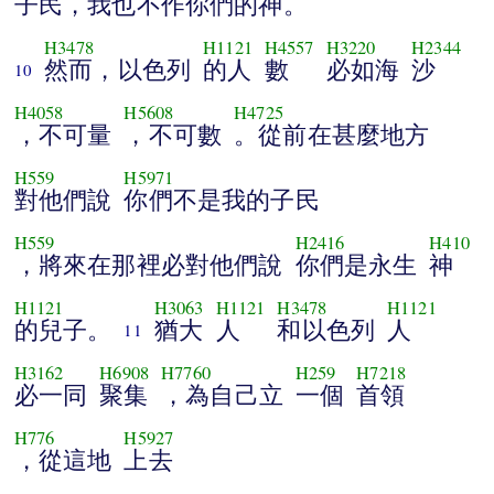
子民，我也不作你們的神。
H3478
H1121
H4557
H3220
H2344
然而，以色列
的人
數
必如海
沙
10
H4058
H5608
H4725
，不可量
，不可數
。從前在甚麼地方
H559
H5971
對他們說
你們不是我的子民
H559
H2416
H410
，將來在那裡必對他們說
你們是永生
神
H1121
H3063
H1121
H3478
H1121
的兒子。
猶大
人
和以色列
人
11
H3162
H6908
H7760
H259
H7218
必一同
聚集
，為自己立
一個
首領
H776
H5927
，從這地
上去