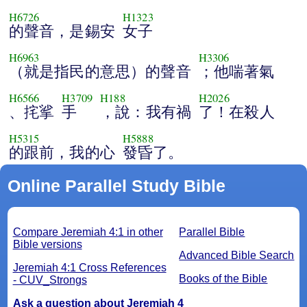
H6726
H1323
的聲音，是錫安
女子
H6963
H3306
（就是指民的意思）的聲音
；他喘著氣
H6566
H3709
H188
H2026
、挓挲
手
，說：我有禍
了！在殺人
H5315
H5888
的跟前，我的心
發昏了。
Online Parallel Study Bible
Compare Jeremiah 4:1 in other
Parallel Bible
Bible versions
Advanced Bible Search
Jeremiah 4:1 Cross References
Books of the Bible
- CUV_Strongs
Ask a question about Jeremiah 4