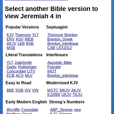
Select another Bible version to
view Jeremiah 4 in
Popular Versions
Septuagint
KJV
Thomson
YLT
Thomson
Brenton
ERV
ASV
WEB
Brenton_Greek
AKJV
LEB
BSB
Brenton_interlinear
MSB
CAB
LXX2012
Literal Translations
Interlinears
YLT
JuliaSmith
Apostolic Bible
Darby
Rotherham
Polyglot
Concordant
LITV
IHOT
ECB
ACV
MLV
Brenton_interlinear
Easy to Read
Modernized KJV
BBE
NSB
ISV
VIN
MSTC
MKJV
AKJV
KJ2000
UKJV
TKJU
Early Modern English
Strong's Numbers
Wycliffe
Coverdale
ABP_Strongs
new
Matthew
Great
KJV_Strongs