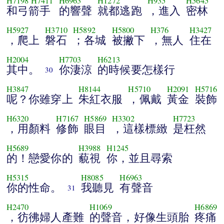
H7198
H7411
H6963
H1272
H935
H5645
和弓箭手
的響聲
就都逃跑
，進入
密林
H5927
H3710
H5892
H5800
H376
H3427
，爬上
磐石
；各城
被撇下
，無人
住在
H2004
H7703
H6213
其中。
你淒涼
的時候要怎樣行
30
H3847
H8144
H5710
H2091
H5716
呢？你雖穿上
朱紅衣服
，佩戴
黃金
裝飾
H6320
H7167
H5869
H3302
H7723
，用顏料
修飾
眼目
，這樣標緻
是枉然
H5689
H3988
H1245
的！戀愛你的
藐視
你，並且尋索
H5315
H8085
H6963
你的性命。
我聽見
有聲音
31
H2470
H1069
H6869
，彷彿婦人產難
的聲音，好像生頭胎
疼痛