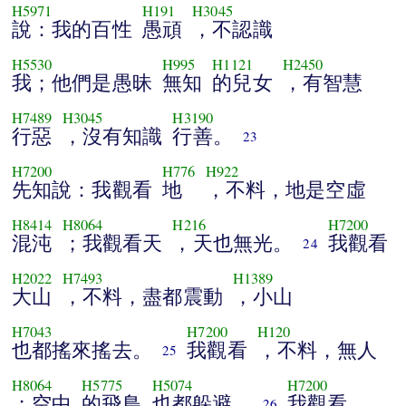
H5971
H191
H3045
說：我的百性
愚頑
，不認識
H5530
H995
H1121
H2450
我；他們是愚昧
無知
的兒女
，有智慧
H7489
H3045
H3190
行惡
，沒有知識
行善。
23
H7200
H776
H922
先知說：我觀看
地
，不料，地是空虛
H8414
H8064
H216
H7200
混沌
；我觀看天
，天也無光。
我觀看
24
H2022
H7493
H1389
大山
，不料，盡都震動
，小山
H7043
H7200
H120
也都搖來搖去。
我觀看
，不料，無人
25
H8064
H5775
H5074
H7200
；空中
的飛鳥
也都躲避。
我觀看
26