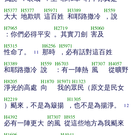
H5377
H5377
H5971
H3389
H559
大大
地欺哄
這百姓
和耶路撒冷
，說
H7965
H2719
H5060
：你們必得平安
。其實刀劍
害及
H5315
H6256
H5971
性命了。
那時
，必有話對這百姓
11
H3389
H559
H6703
H7307
H4057
和耶路撒冷
說
：有一陣熱
風
從曠野
H8205
H1870
H5971
H1323
淨光的高處
向
我的眾民（原文是民女
H2219
H1305
）颳來，不是為簸揚
，也不是為揚淨。
12
H4392
H7307
H935
必有一陣更大
的風
從這些地方為我颳來
H1696
H4941