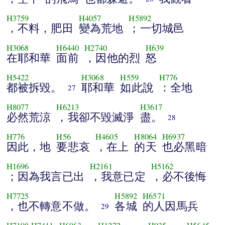
H3759
H4057
H5892
，不料，肥田
變為荒地
；一切城邑
H3068
H6440
H2740
H639
在耶和華
面前
，因他的烈
怒
H5422
H3068
H559
H776
都被拆毀。
耶和華
如此說
：全地
27
H8077
H6213
H3617
必然荒涼
，我卻不毀滅淨
盡。
28
H776
H56
H4605
H8064
H6937
因此，地
要悲哀
，在上
的天
也必黑暗
H1696
H2161
H5162
；因為我言已出
，我意已定
，必不後悔
H7725
H5892
H6571
，也不轉意不做。
各城
的人因馬兵
29