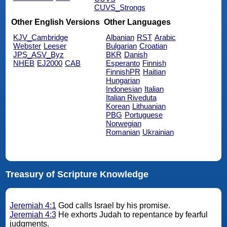
CUVS_Strongs
Other English Versions
Other Languages
KJV_Cambridge
Albanian
RST
Arabic
Webster
Leeser
Bulgarian
Croatian
JPS_ASV_Byz
BKR
Danish
NHEB
EJ2000
CAB
Esperanto
Finnish
FinnishPR
Haitian
Hungarian
Indonesian
Italian
Italian Riveduta
Korean
Lithuanian
PBG
Portuguese
Norwegian
Romanian
Ukrainian
Treasury of Scripture Knowledge
Jeremiah 4:1
God calls Israel by his promise.
Jeremiah 4:3
He exhorts Judah to repentance by fearful
judgments.