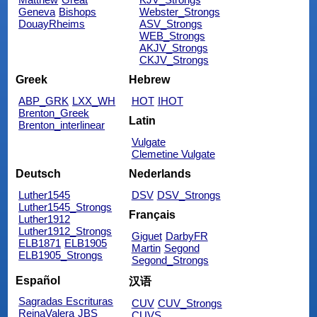
Geneva
Bishops
Webster_Strongs
DouayRheims
ASV_Strongs
WEB_Strongs
AKJV_Strongs
CKJV_Strongs
Greek
Hebrew
ABP_GRK
LXX_WH
HOT
IHOT
Brenton_Greek
Latin
Brenton_interlinear
Vulgate
Clemetine Vulgate
Deutsch
Nederlands
Luther1545
DSV
DSV_Strongs
Luther1545_Strongs
Français
Luther1912
Luther1912_Strongs
Giguet
DarbyFR
ELB1871
ELB1905
Martin
Segond
ELB1905_Strongs
Segond_Strongs
Español
汉语
Sagradas Escrituras
CUV
CUV_Strongs
ReinaValera
JBS
CUVS