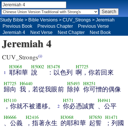
Study Bible
>
Bible Versions
>
CUV_Strongs
>
Jeremiah
Previous Book
Previous Chapter
Previous Verse
Jeremiah 4
Next Verse
Next Chapter
Next Book
Jeremiah 4
CUV_Strongs
(i)
H3068
H5002
H3478
H7725
耶和華
說
：以色列
啊，你若回來
1
H7725
H6440
H5493
H8251
歸向
我，若從我眼前
除掉
你可憎的偶像
H5110
H571
H4941
，你就不被遷移。
你必憑誠實
、公平
2
H6666
H2416
H3068
H7650
H1471
、公義
，指著永生
的耶和華
起誓
；列國