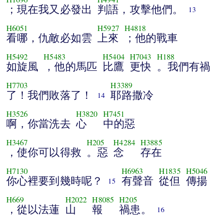
；現在我又必發出
判語，攻擊他們。
13
H6051
H5927
H4818
看哪，仇敵必如雲
上來
；他的戰車
H5492
H5483
H5404
H7043
H188
如旋風
，他的馬匹
比鷹
更快
。我們有禍
H7703
H3389
了！我們敗落了！
耶路撒冷
14
H3526
H3820
H7451
啊，你當洗去
心
中的惡
H3467
H205
H4284
H3885
，使你可以得救
。惡
念
存在
H7130
H6963
H1835
H5046
你心裡要到幾時呢？
有聲音
從但
傳揚
15
H669
H2022
H8085
H205
，從以法蓮
山
報
禍患。
16