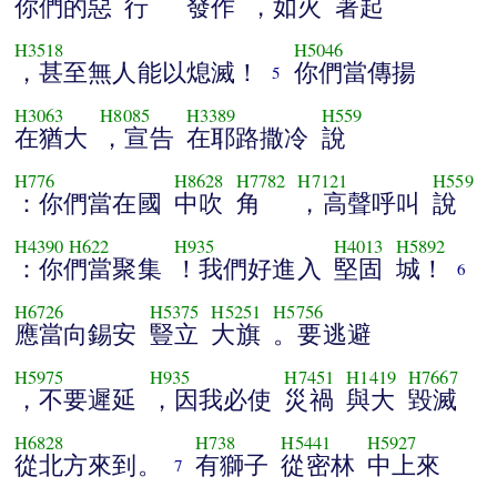
你們的惡
行
發作
，如火
著起
H3518
H5046
，甚至無人能以熄滅！
你們當傳揚
5
H3063
H8085
H3389
H559
在猶大
，宣告
在耶路撒冷
說
H776
H8628
H7782
H7121
H559
：你們當在國
中吹
角
，高聲呼叫
說
H4390
H622
H935
H4013
H5892
：你們當聚集
！我們好進入
堅固
城！
6
H6726
H5375
H5251
H5756
應當向錫安
豎立
大旗
。要逃避
H5975
H935
H7451
H1419
H7667
，不要遲延
，因我必使
災禍
與大
毀滅
H6828
H738
H5441
H5927
從北方來到。
有獅子
從密林
中上來
7