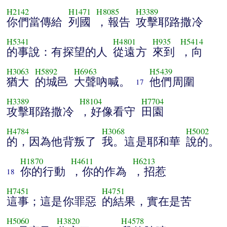
H2142
H1471
H8085
H3389
你們當傳給
列國
，報告
攻擊耶路撒冷
H5341
H4801
H935
H5414
的事說：有探望的人
從遠方
來到
，向
H3063
H5892
H6963
H5439
猶大
的城邑
大聲吶喊。
他們周圍
17
H3389
H8104
H7704
攻擊耶路撒冷
，好像看守
田園
H4784
H3068
H5002
的，因為他背叛了
我。這是耶和華
說的。
H1870
H4611
H6213
你的行動
，你的作為
，招惹
18
H7451
H4751
這事；這是你罪惡
的結果，實在是苦
H5060
H3820
H4578