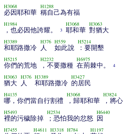
H3068
H1288
必因耶和華
稱自己為有福
H1984
H3068
H3063
，也必因他誇耀。
耶和華
對猶大
3
H3389
H376
H559
H5214
和耶路撒冷
人
如此說
：要開墾
H5215
H2232
H6975
你們的荒地
，不要撒種
在荊棘中。
4
H3063
H376
H3389
H3427
猶大
人
和耶路撒冷
的居民
H4135
H3068
H3824
哪，你們當自行割禮
，歸耶和華
，將心
H5493
H2534
H6440
裡的污穢除掉
；恐怕我的忿怒
因
H7455
H4611
H3318
H784
H1197