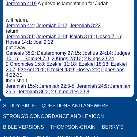
Jeremiah 4:19
A grievous lamentation for Judah.
wilt return.
Jeremiah 4:4
;
Jeremiah 3:12
;
Jeremiah 3:22
return.
Jeremiah 3:1
;
Jeremiah 3:14
;
Isaiah 31:6
;
Hosea 7:16
;
Hosea 14:1
;
Joel 2:12
put away.
Genesis 35:2
;
Deuteronomy 27:15
;
Joshua 24:14
;
Judges
10:16
;
1 Samuel 7:3
;
2 Kings 23:13
;
2 Kings 23:24
2 Chronicles 15:8
;
Ezekiel 11:18
;
Ezekiel 18:13
;
Ezekiel
20:7
;
Ezekiel 20:8
;
Ezekiel 43:9
;
Hosea 2:2
;
Ephesians
4:22-31
then shalt.
Jeremiah 15:4
;
Jeremiah 22:3-5
;
Jeremiah 24:9
;
Jeremiah
25:5
;
Jeremiah 36:3
;
2 Chronicles 33:8
STUDY BIBLE
QUESTIONS AND ANSWERS
STRONG'S CONCORDANCE AND LEXICON
BIBLE VERSIONS
THOMPSON-CHAIN
BERRY'S