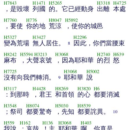
H7843
H1471
H5265
H3318
H4725
，是毀壞
列國
的。它已經動身
出離
本處
H7760
H776
H8047
H5892
，要使
你的地
荒涼
，使你的城邑
H5327
H3427
H2296
變為荒場
無人居住。
因此，你們當腰束
8
H8242
H5594
H3213
H3068
H2740
H639
麻布
，大聲哀號
，因為耶和華
的烈
怒
H7725
H3068
H5002
沒有向我們轉消。
耶和華
說
9
H3117
H4428
H8269
H3820
H6
：到那時
，君王
和首領
的心
都要消滅
H3548
H8074
H5030
H8539
；祭司
都要驚奇
，先知
都要詫異。
10
H559
H162
H136
H3068
H403
我說
：哀哉
！主
耶和華
啊，你真是