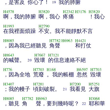
，是害及
你心了！
我的肺腑
19
H4578
H3820
H2342
H3176
H3820
啊，我的肺腑
啊，我心
疼痛
！我心
H1993
H2790
在我裡面煩躁
不安。我不能靜默不言
H8085
H7782
H6963
H4421
，因為我已經聽見
角聲
和打仗
H8643
H7667
H7121
的喊聲。
毀壞
的信息連絡不絕
20
H776
H7703
H168
H6597
H7703
，因為全地
荒廢
。我的帳棚
忽然
毀壞
H3407
H7281
H7200
H5251
；我的幔子
頃刻破裂。
我看見
大旗
21
H8085
H7782
H6963
H3068
，聽見
角
聲，要到幾時呢？
耶和華
22