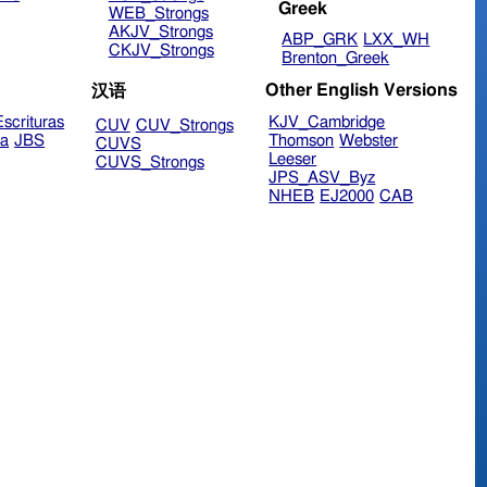
Greek
WEB_Strongs
AKJV_Strongs
ABP_GRK
LXX_WH
CKJV_Strongs
Brenton_Greek
Other English Versions
汉语
scrituras
KJV_Cambridge
CUV
CUV_Strongs
ra
JBS
Thomson
Webster
CUVS
Leeser
CUVS_Strongs
JPS_ASV_Byz
NHEB
EJ2000
CAB