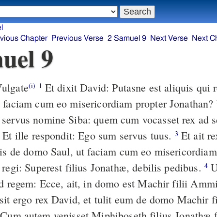
l
vious Chapter
Previous Verse
2 Samuel 9
Next Verse
Next C
uel 9
ulgate
Et dixit David: Putasne est aliquis qui remanserit de
(i)
1
t faciam cum eo misericordiam propter Jonathan?
servus nomine Siba: quem cum vocasset rex ad se,
 Et ille respondit: Ego sum servus tuus.
Et ait rex: Numquid
3
uis de domo Saul, ut faciam cum eo misericordia
regi: Superest filius Jonathæ, debilis pedibus.
Ubi, inquit,
4
ad regem: Ecce, ait, in domo est Machir filii Ammi
 ad