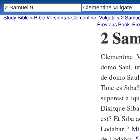
Study Bible
>
Bible Versions
>
Clementine_Vulgate
>
2 Samue
Previous Book
Pre
2 Sam
Clementine_V
domo Saul, u
de domo Saul 
Tune es Siba?
superest aliq
Dixitque Siba 
est? Et Siba 
Lodabar.
Misit ergo rex David, et tulit eum de domo Machir filii Ammiel,
5
de Lodabar.
Cum autem venisset Miphiboseth filius Jonathæ filii Saul
6