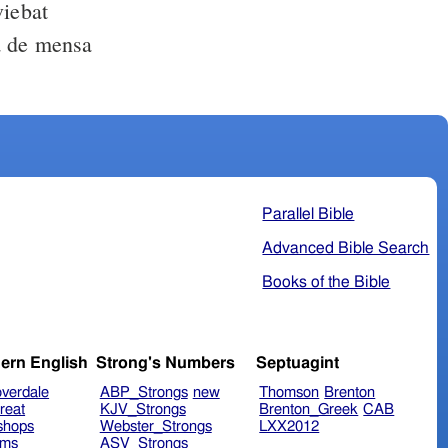
iebat
Parallel Bible
Advanced Bible Search
Books of the Bible
ern English
Strong's Numbers
Septuagint
verdale
ABP_Strongs
new
Thomson
Brenton
reat
KJV_Strongs
Brenton_Greek
CAB
shops
Webster_Strongs
LXX2012
ims
ASV_Strongs