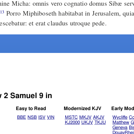
ine Micha: omnis vero cognatio domus Sibæ serv
.
Porro Miphiboseth habitabat in Jerusalem, quia de mensa
13
vescebatur: et erat claudus utroque pede.
w 2 Samuel 9 in
Easy to Read
Modernized KJV
Early Mod
BBE
NSB
ISV
VIN
MSTC
MKJV
AKJV
Wycliffe
Co
KJ2000
UKJV
TKJU
Matthew
G
Geneva
Bi
DouayRhe