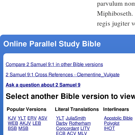
parvulum nom
Miphiboseth
regis jugiter 
Online Parallel Study Bible
Compare 2 Samuel 9:1 in other Bible versions
2 Samuel 9:1 Cross References - Clementine_Vulgate
Ask a question about 2 Samuel 9
Select another Bible version to vie
Popular Versions
Literal Translations
Interlinears
KJV
YLT
ERV
ASV
YLT
JuliaSmith
Apostolic Bible
WEB
AKJV
LEB
Darby
Rotherham
Polyglot
BSB
MSB
Concordant
LITV
IHOT
ECB
ACV
MLV