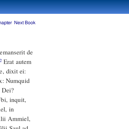
hapter
Next Book
Erat autem
2
 dixit ei:
m Dei?
el, in