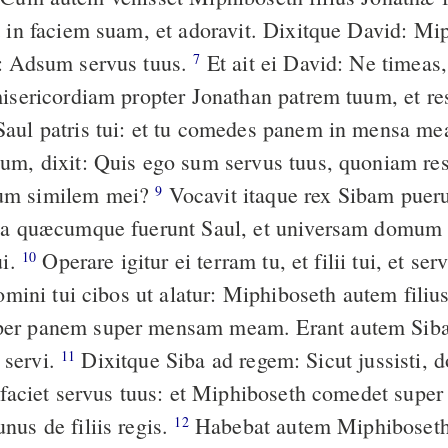
t in faciem suam, et adoravit. Dixitque David: Mi
: Adsum servus tuus.
Et ait ei David: Ne timeas, quia faciens
7
misericordiam propter Jonathan patrem tuum, et res
aul patris tui: et tu comedes panem in mensa m
um, dixit: Quis ego sum servus tuus, quoniam res
um similem mei?
Vocavit itaque rex Sibam puerum Saul, et
9
ia quæcumque fuerunt Saul, et universam domum 
ui.
Operare igitur ei terram tu, et filii tui, et servi tui, et
10
domini tui cibos ut alatur: Miphiboseth autem filiu
er panem super mensam meam. Erant autem Sib
i servi.
Dixitque Siba ad regem: Sicut jussisti, domine mi rex,
11
c faciet servus tuus: et Miphiboseth comedet sup
nus de filiis regis.
Habebat autem Miphiboseth filium
12