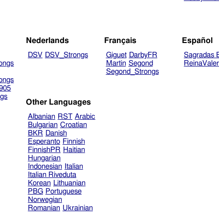
Nederlands
Français
Español
DSV
DSV_Strongs
Giguet
DarbyFR
Sagradas E
ongs
Martin
Segond
ReinaVale
Segond_Strongs
ongs
905
gs
Other Languages
Albanian
RST
Arabic
Bulgarian
Croatian
BKR
Danish
Esperanto
Finnish
FinnishPR
Haitian
Hungarian
Indonesian
Italian
Italian Riveduta
Korean
Lithuanian
PBG
Portuguese
Norwegian
Romanian
Ukrainian