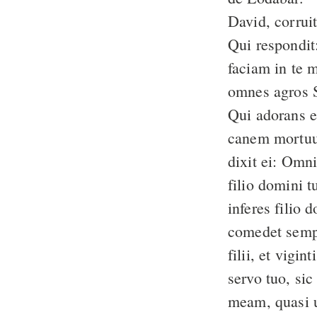
David, corrui
Qui respondit
faciam in te 
omnes agros S
Qui adorans e
canem mortu
dixit ei: Omn
filio domini t
inferes filio 
comedet semp
filii, et vigint
servo tuo, si
meam, quasi u