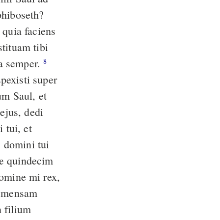
phiboseth?
tituam tibi
ea semper.
8
pexisti super
ejus, dedi
s domini tui
æ quindecim
er mensam