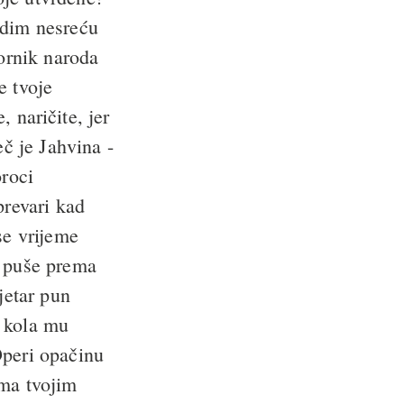
odim nesreću
ornik naroda
e tvoje
, naričite, jer
eč je Jahvina -
oroci
prevari kad
se vrijeme
a puše prema
jetar pun
, kola mu
peri opačinu
ima tvojim