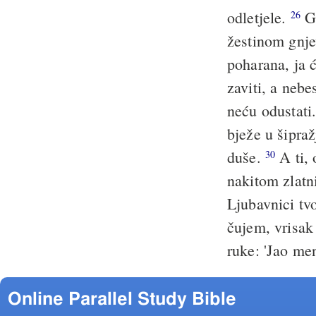
odletjele.
Gl
26
žestinom gnj
poharana, ja ć
zaviti, a nebe
neću odustati
bježe u šipraž
duše.
A ti, 
30
nakitom zlatni
Ljubavnici tvo
čujem, vrisak 
ruke: 'Jao me
Online Parallel Study Bible