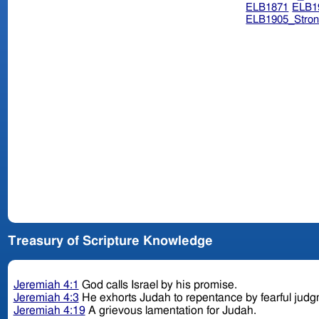
ELB1871
ELB1
ELB1905_Stron
Treasury of Scripture Knowledge
Jeremiah 4:1
God calls Israel by his promise.
Jeremiah 4:3
He exhorts Judah to repentance by fearful jud
Jeremiah 4:19
A grievous lamentation for Judah.