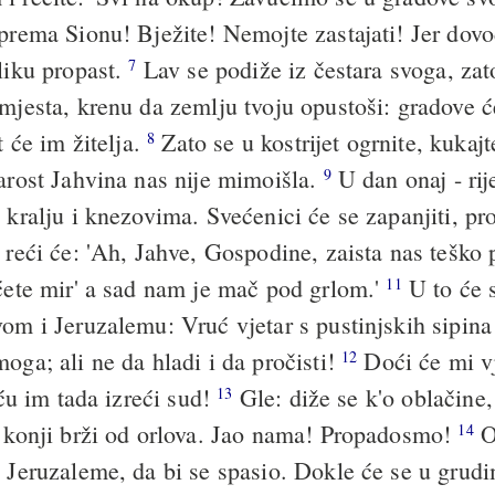
prema Sionu! Bježite! Nemojte zastajati! Jer dov
liku propast.
Lav se podiže iz čestara svoga, zat
7
 mjesta, krenu da zemlju tvoju opustoši: gradove ć
t će im žitelja.
Zato se u kostrijet ogrnite, kukajte
8
jarost Jahvina nas nije mimoišla.
U dan onaj - rij
9
 kralju i knezovima. Svećenici će se zapanjiti, pr
 reći će: 'Ah, Jahve, Gospodine, zaista nas teško 
 ćete mir' a sad nam je mač pod grlom.'
U to će 
11
vom i Jeruzalemu: Vruć vjetar s pustinjskih sipin
oga; ali ne da hladi i da pročisti!
Doći će mi v
12
a ću im tada izreći sud!
Gle: diže se k'o oblačine
13
, konji brži od orlova. Jao nama! Propadosmo!
O
14
, Jeruzaleme, da bi se spasio. Dokle će se u grud