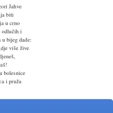
zori Jahve
a biti
ja u crno
, odlučih i
a u bijeg dade:
gdje više žive
djeneš,
vaš!
u bolesnice
ca i pruža