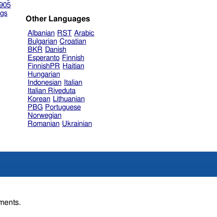
905
gs
Other Languages
Albanian
RST
Arabic
Bulgarian
Croatian
BKR
Danish
Esperanto
Finnish
FinnishPR
Haitian
Hungarian
Indonesian
Italian
Italian Riveduta
Korean
Lithuanian
PBG
Portuguese
Norwegian
Romanian
Ukrainian
gments.