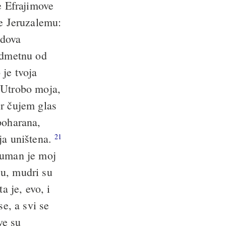
e Efrajimove
e Jeruzalemu:
adova
odmetnu od
 je tvoja
Utrobo moja,
er čujem glas
poharana,
ja uništena.
21
uman je moj
ju, mudri su
 je, evo, i
e, a svi se
ve su