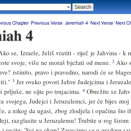
vious Chapter
Previous Verse
Jeremiah 4
Next Verse
Next C
iah 4
ko se, Izraele, želiš vratiti - riječ je Jahvina - k 
ozote svoje, više ne moraš bježati od mene.
Ako s
2
ve!' istinito, pravo i pravedno, narodi će se blagos
iti."
Jer ovako govori Jahve Judejcima i Jeruza
3
i prljuše, ne sijte po trnjacima.
Obrežite se Jahvi
4
a svojega, Judejci i Jeruzalemci, jer će bijes moj
 će, a nikog da ugasi, zbog zlodjela i opačina što 
eji, razglasite u Jeruzalemu! Trubite u rog širom 
i recite: 'Svi na okup! Zavucimo se u gradove svo