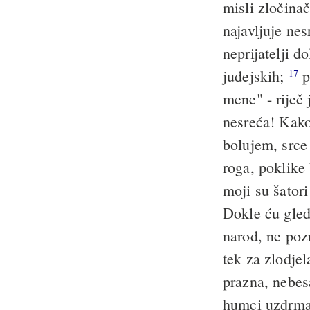
misli zločina
najavljuje ne
neprijatelji d
judejskih;
p
17
mene" - riječ
nesreća! Kako
bolujem, srce
roga, poklike
moji su šator
Dokle ću gled
narod, ne poz
tek za zlodjel
prazna, nebesa
humci uzdrma