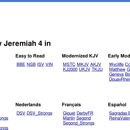
w Jeremiah 4 in
Easy to Read
Modernized KJV
Early Mod
BBE
NSB
ISV
VIN
MSTC
MKJV
AKJV
Wycliffe
Co
KJ2000
UKJV
TKJU
Matthew
G
Geneva
Bi
DouayRhe
Nederlands
Français
Español
DSV
DSV_Strongs
Giguet
DarbyFR
Sagradas E
ongs
Martin
Segond
ReinaVale
Segond_Strongs
ongs