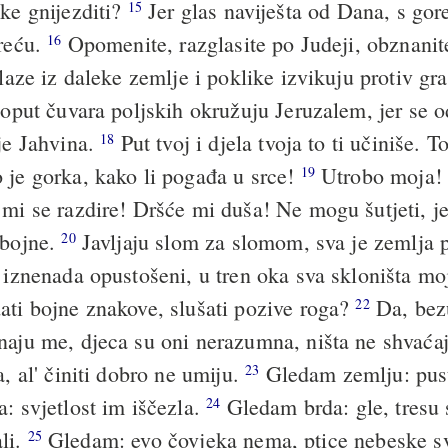
čke gnijezditi?
Jer glas naviješta od Dana, s gor
15
sreću.
Opomenite, razglasite po Judeji, obznanit
16
olaze iz daleke zemlje i poklike izvikuju protiv gr
oput čuvara poljskih okružuju Jeruzalem, jer se 
 je Jahvina.
Put tvoj i djela tvoja to ti učiniše. To
18
 je gorka, kako li pogađa u srce!
Utrobo moja! 
19
 mi se razdire! Dršće mi duša! Ne mogu šutjeti, j
 bojne.
Javljaju slom za slomom, sva je zemlja 
20
i iznenada opustošeni, u tren oka sva skloništa mo
ati bojne znakove, slušati pozive roga?
Da, bez
22
naju me, djeca su oni nerazumna, ništa ne shvaća
a, al' činiti dobro ne umiju.
Gledam zemlju: pusta
23
: svjetlost im iščezla.
Gledam brda: gle, tresu s
24
li.
Gledam: evo čovjeka nema, ptice nebeske s
25