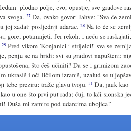
edam: plodno polje, evo, opustje, sve gradove ra
eva svoga.
Da, ovako govori Jahve: "Sva će zemlj
27
u joj zadati posljednji udarac.
Na to će se zeml
28
sa, gore, potamnjeti. Jer rekoh, i neću se raskajati
.
Pred vikom 'Konjanici i strijelci!' sva se zemlj
29
je, penju se na hridi: svi su gradovi napušteni: ni
opustošena, što ćeš učiniti? Da se i grimizom zao
m ukrasiš i oči ličilom izraniš, uzalud se uljepša
ji tebe preziru: traže glavu tvoju.
Da, jauk kao 
31
kao u one što prvi put rađa; čuj, to kći sionska je
ni! Duša mi zamire pod udarcima ubojica!'