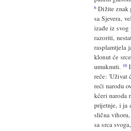
Dižite znak 
6
sa Sjevera, ve
izađe iz svog
razoriti, nesta
rasplamtjela 
klonut će srce
umuknuti.
I
10
reče: 'Uživat
reći narodu o
kćeri naroda m
prijetnje, i j
slična vihoru
sa srca svoga