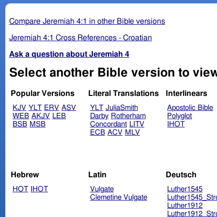
Compare Jeremiah 4:1 in other Bible versions
Jeremiah 4:1 Cross References - Croatian
Ask a question about Jeremiah 4
Select another Bible version to vie
Popular Versions
Literal Translations
Interlinears
KJV
YLT
ERV
ASV
YLT
JuliaSmith
Apostolic Bible
WEB
AKJV
LEB
Darby
Rotherham
Polyglot
BSB
MSB
Concordant
LITV
IHOT
ECB
ACV
MLV
Hebrew
Latin
Deutsch
HOT
IHOT
Vulgate
Luther1545
Clemetine Vulgate
Luther1545_Str
Luther1912
Luther1912_Str