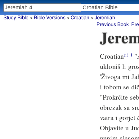
Study Bible
>
Bible Versions
>
Croatian
>
Jeremiah
Previous Book
Pre
Jerem
Croatian
"A
(i)
1
ukloniš li gr
'Živoga mi Jah
i tobom se dič
"Prokrčite seb
obrezak sa src
vatra i gorjet
Objavite u Jud
punim glasom 