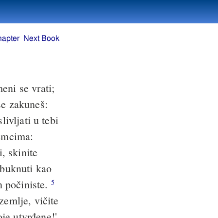
hapter
Next Book
meni se vrati;
e zakuneš:
livljati u tebi
lemcima:
, skinite
 buknuti kao
ih počiniste.
5
zemlje, vičite
je utvrđene!'