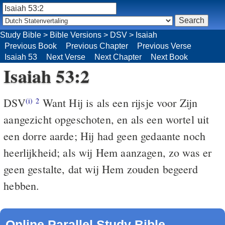
Study Bible
>
Bible Versions
>
DSV
>
Isaiah
Previous Book
Previous Chapter
Previous Verse
Isaiah 53
Next Verse
Next Chapter
Next Book
Isaiah 53:2
DSV
Want Hij is als een rijsje voor Zijn
(i)
2
aangezicht opgeschoten, en als een wortel uit
een dorre aarde; Hij had geen gedaante noch
heerlijkheid; als wij Hem aanzagen, zo was er
geen gestalte, dat wij Hem zouden begeerd
hebben.
Online Parallel Study Bible