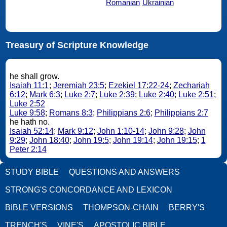
Romanian
Ukrainian
Treasury of Scripture Knowledge
he shall grow.
Isaiah 11:1
;
Jeremiah 23:5
;
Ezekiel 17:22-24
;
Zechariah
6:12
;
Mark 6:3
;
Luke 2:7
;
Luke 2:39
;
Luke 2:40
;
Luke 2:51
;
Luke 2:52
Luke 9:58
;
Romans 8:3
;
Philippians 2:6
;
Philippians 2:7
he hath no.
Isaiah 52:14
;
Mark 9:12
;
John 1:10-14
;
John 9:28
;
John
9:29
;
John 18:40
;
John 19:5
;
John 19:14
;
John 19:15
;
1
Peter 2:14
STUDY BIBLE
QUESTIONS AND ANSWERS
STRONG'S CONCORDANCE AND LEXICON
BIBLE VERSIONS
THOMPSON-CHAIN
BERRY'S
TRENCH'S
VINE'S
APOSTOLIC BIBLE