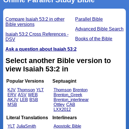
Compare Isaiah 53:2 in other
Parallel Bible
Bible versions
Advanced Bible Search
Isaiah 53:2 Cross References -
Books of the Bible
DSV
Ask a question about Isaiah 53:2
Select another Bible version to
view Isaiah 53:2 in
Popular Versions
Septuagint
KJV
Thomson
YLT
Thomson
Brenton
ERV
ASV
WEB
Brenton_Greek
AKJV
LEB
BSB
Brenton_interlinear
MSB
Ottley
CAB
LXX2012
Literal Translations
Interlinears
YLT
JuliaSmith
Apostolic Bible