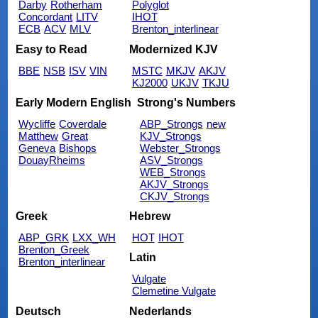
Darby
Rotherham
Polyglot
Concordant
LITV
IHOT
ECB
ACV
MLV
Brenton_interlinear
Easy to Read
Modernized KJV
BBE
NSB
ISV
VIN
MSTC
MKJV
AKJV
KJ2000
UKJV
TKJU
Early Modern English
Strong's Numbers
Wycliffe
Coverdale
ABP_Strongs
new
Matthew
Great
KJV_Strongs
Geneva
Bishops
Webster_Strongs
DouayRheims
ASV_Strongs
WEB_Strongs
AKJV_Strongs
CKJV_Strongs
Greek
Hebrew
ABP_GRK
LXX_WH
HOT
IHOT
Brenton_Greek
Latin
Brenton_interlinear
Vulgate
Clemetine Vulgate
Deutsch
Nederlands