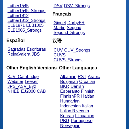
Luther1545
DSV
DSV_Strongs
Luther1545_Strongs
Français
Luther1912
Luther1912_Strongs
Giguet
DarbyFR
ELB1871
ELB1905
Martin
Segond
ELB1905_Strongs
Segond_Strongs
Español
汉语
Sagradas Escrituras
CUV
CUV_Strongs
ReinaValera
JBS
CUVS
CUVS_Strongs
Other English Versions
Other Languages
KJV_Cambridge
Albanian
RST
Arabic
Webster
Leeser
Bulgarian
Croatian
JPS_ASV_Byz
BKR
Danish
NHEB
EJ2000
CAB
Esperanto
Finnish
FinnishPR
Haitian
Hungarian
Indonesian
Italian
Italian Riveduta
Korean
Lithuanian
PBG
Portuguese
Norwegian