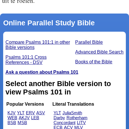
uit te roeien.
Online Parallel Study Bible
Compare Psalms 101:1 in other
Parallel Bible
Bible versions
Advanced Bible Search
Psalms 101:1 Cross
Books of the Bible
References - DSV
Ask a question about Psalms 101
Select another Bible version to
view Psalms 101 in
Popular Versions
Literal Translations
KJV
YLT
ERV
ASV
YLT
JuliaSmith
WEB
AKJV
LEB
Darby
Rotherham
BSB
MSB
Concordant
LITV
ECB
ACV
MLV