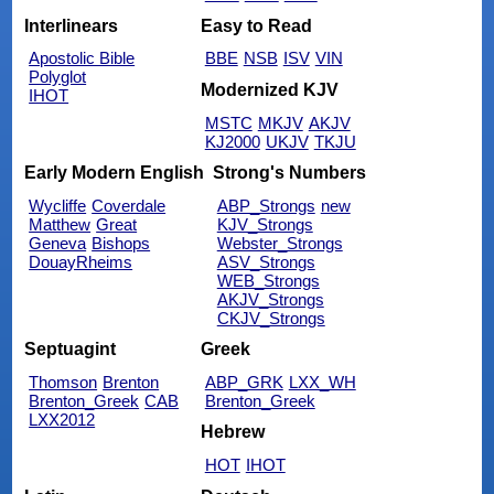
Interlinears
Easy to Read
Apostolic Bible
BBE
NSB
ISV
VIN
Polyglot
Modernized KJV
IHOT
MSTC
MKJV
AKJV
KJ2000
UKJV
TKJU
Early Modern English
Strong's Numbers
Wycliffe
Coverdale
ABP_Strongs
new
Matthew
Great
KJV_Strongs
Geneva
Bishops
Webster_Strongs
DouayRheims
ASV_Strongs
WEB_Strongs
AKJV_Strongs
CKJV_Strongs
Septuagint
Greek
Thomson
Brenton
ABP_GRK
LXX_WH
Brenton_Greek
CAB
Brenton_Greek
LXX2012
Hebrew
HOT
IHOT