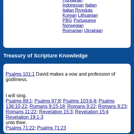
Indonesian
Italian
Italian Riveduta
Korean
Lithuanian
PBG
Portuguese
Norwegian
Romanian
Ukrainian
Treasury of Scripture Knowledge
Psalms 101:1
David makes a vow and profession of
godliness.
I will sing.
Psalms 89:1
;
Psalms 97:8
;
Psalms 103:6-8
;
Psalms
136:10-22
;
Romans 9:15-18
;
Romans 9:22
;
Romans 9:23
;
Romans 11:22
;
Revelation 15:3
;
Revelation 15:4
Revelation 19:1-3
unto thee.
Psalms 71:22
;
Psalms 71:23