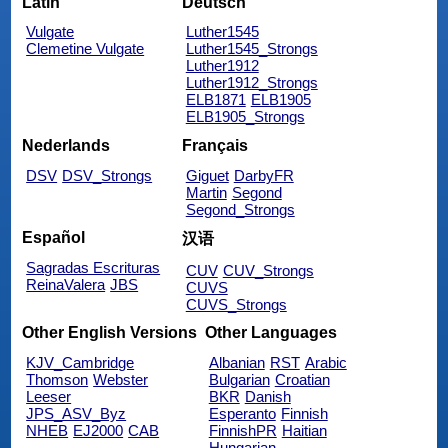
Latin
Deutsch
Vulgate
Luther1545
Clemetine Vulgate
Luther1545_Strongs
Luther1912
Luther1912_Strongs
ELB1871
ELB1905
ELB1905_Strongs
Nederlands
Français
DSV
DSV_Strongs
Giguet
DarbyFR
Martin
Segond
Segond_Strongs
Español
汉语
Sagradas Escrituras
CUV
CUV_Strongs
ReinaValera
JBS
CUVS
CUVS_Strongs
Other English Versions
Other Languages
KJV_Cambridge
Albanian
RST
Arabic
Thomson
Webster
Bulgarian
Croatian
Leeser
BKR
Danish
JPS_ASV_Byz
Esperanto
Finnish
NHEB
EJ2000
CAB
FinnishPR
Haitian
Hungarian