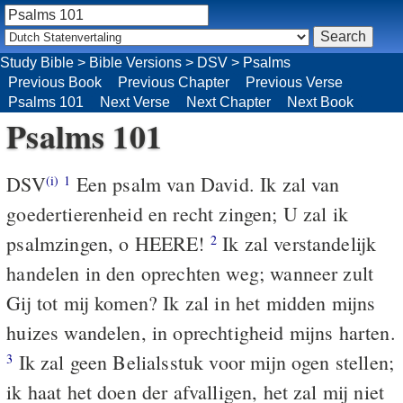
Study Bible
>
Bible Versions
>
DSV
>
Psalms
Previous Book
Previous Chapter
Previous Verse
Psalms 101
Next Verse
Next Chapter
Next Book
Psalms 101
DSV
Een psalm van David. Ik zal van
(i)
1
goedertierenheid en recht zingen; U zal ik
psalmzingen, o HEERE!
Ik zal verstandelijk
2
handelen in den oprechten weg; wanneer zult
Gij tot mij komen? Ik zal in het midden mijns
huizes wandelen, in oprechtigheid mijns harten.
Ik zal geen Belialsstuk voor mijn ogen stellen;
3
ik haat het doen der afvalligen, het zal mij niet