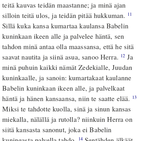
teitä kauvas teidän maastanne; ja minä ajan
silloin teitä ulos, ja teidän pitää hukkuman.
11
Sillä kuka kansa kumartaa kaulansa Babelin
kuninkaan ikeen alle ja palvelee häntä, sen
tahdon minä antaa olla maassansa, että he sitä
saavat nautita ja siinä asua, sanoo Herra.
Ja
12
minä puhuin kaikki nämät Zedekialle, Juudan
kuninkaalle, ja sanoin: kumartakaat kaulanne
Babelin kuninkaan ikeen alle, ja palvelkaat
häntä ja hänen kansaansa, niin te saatte elää.
13
Miksi te tahdotte kuolla, sinä ja sinun kansas
miekalla, nälällä ja rutolla? niinkuin Herra on
siitä kansasta sanonut, joka ei Babelin
kuningasta palvella tahdo.
Sentähden älkäät
14