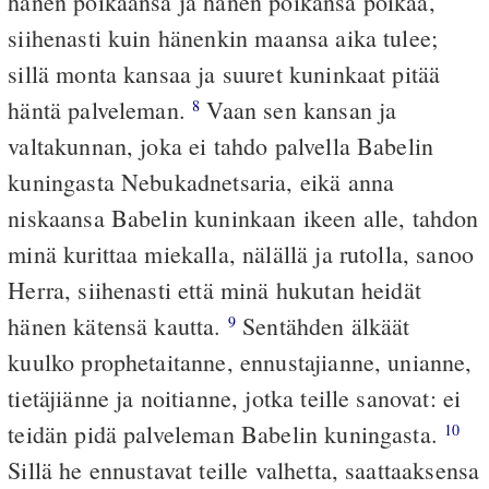
hänen poikaansa ja hänen poikansa poikaa,
siihenasti kuin hänenkin maansa aika tulee;
sillä monta kansaa ja suuret kuninkaat pitää
häntä palveleman.
Vaan sen kansan ja
8
valtakunnan, joka ei tahdo palvella Babelin
kuningasta Nebukadnetsaria, eikä anna
niskaansa Babelin kuninkaan ikeen alle, tahdon
minä kurittaa miekalla, nälällä ja rutolla, sanoo
Herra, siihenasti että minä hukutan heidät
hänen kätensä kautta.
Sentähden älkäät
9
kuulko prophetaitanne, ennustajianne, unianne,
tietäjiänne ja noitianne, jotka teille sanovat: ei
teidän pidä palveleman Babelin kuningasta.
10
Sillä he ennustavat teille valhetta, saattaaksensa