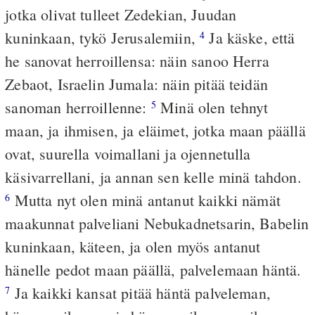
jotka olivat tulleet Zedekian, Juudan
kuninkaan, tykö Jerusalemiin,
Ja käske, että
4
he sanovat herroillensa: näin sanoo Herra
Zebaot, Israelin Jumala: näin pitää teidän
sanoman herroillenne:
Minä olen tehnyt
5
maan, ja ihmisen, ja eläimet, jotka maan päällä
ovat, suurella voimallani ja ojennetulla
käsivarrellani, ja annan sen kelle minä tahdon.
Mutta nyt olen minä antanut kaikki nämät
6
maakunnat palveliani Nebukadnetsarin, Babelin
kuninkaan, käteen, ja olen myös antanut
hänelle pedot maan päällä, palvelemaan häntä.
Ja kaikki kansat pitää häntä palveleman,
7