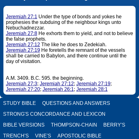
Jeremiah 27:1
Under the type of bonds and yokes he
prophesies the subduing of the neighbour kings unto
Nebuchadnezzar.
Jeremiah 27:8
He exhorts them to yield, and not to believe
the false prophets.
Jeremiah 27:12
The like he does to Zedekiah.
Jeremiah 27:19
He foretells the remnant of the vessels
shall be carried to Babylon, and there continue until the
day of visitation.
A.M. 3409. B.C. 595. the beginning.
Jeremiah 27:3
;
Jeremiah 27:12
;
Jeremiah 27:19
;
Jeremiah 27:20
;
Jeremiah 26:1
;
Jeremiah 28:1
STUDY BIBLE
QUESTIONS AND ANSWERS
STRONG'S CONCORDANCE AND LEXICON
BIBLE VERSIONS
THOMPSON-CHAIN
BERRY'S
TRENCH'S
VINE'S
APOSTOLIC BIBLE