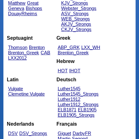
Matthew
Great
KJV_Strongs
Geneva
Bishops
Webster_Strongs
DouayRheims
ASV_Strongs
WEB_Strongs
AKJV_Strongs
CKJV_Strongs
Septuagint
Greek
Thomson
Brenton
ABP_GRK
LXX_WH
Brenton_Greek
CAB
Brenton_Greek
LXX2012
Hebrew
HOT
IHOT
Latin
Deutsch
Vulgate
Luther1545
Clemetine Vulgate
Luther1545_Strongs
Luther1912
Luther1912_Strongs
ELB1871
ELB1905
ELB1905_Strongs
Nederlands
Français
DSV
DSV_Strongs
Giguet
DarbyFR
Martin
Segond