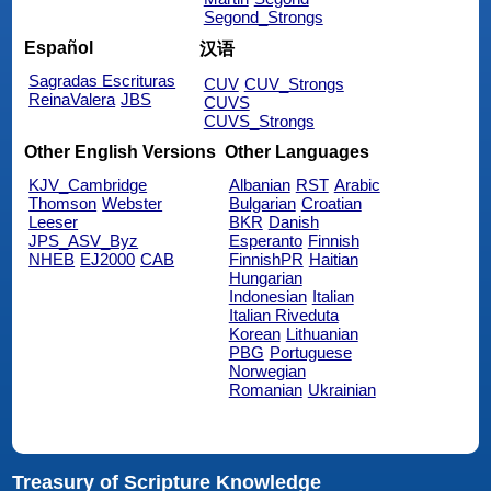
Segond_Strongs
Español
汉语
Sagradas Escrituras
CUV
CUV_Strongs
ReinaValera
JBS
CUVS
CUVS_Strongs
Other English Versions
Other Languages
KJV_Cambridge
Albanian
RST
Arabic
Thomson
Webster
Bulgarian
Croatian
Leeser
BKR
Danish
JPS_ASV_Byz
Esperanto
Finnish
NHEB
EJ2000
CAB
FinnishPR
Haitian
Hungarian
Indonesian
Italian
Italian Riveduta
Korean
Lithuanian
PBG
Portuguese
Norwegian
Romanian
Ukrainian
Treasury of Scripture Knowledge