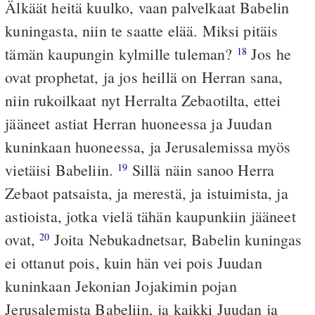
Älkäät heitä kuulko, vaan palvelkaat Babelin
kuningasta, niin te saatte elää. Miksi pitäis
tämän kaupungin kylmille tuleman?
Jos he
18
ovat prophetat, ja jos heillä on Herran sana,
niin rukoilkaat nyt Herralta Zebaotilta, ettei
jääneet astiat Herran huoneessa ja Juudan
kuninkaan huoneessa, ja Jerusalemissa myös
vietäisi Babeliin.
Sillä näin sanoo Herra
19
Zebaot patsaista, ja merestä, ja istuimista, ja
astioista, jotka vielä tähän kaupunkiin jääneet
ovat,
Joita Nebukadnetsar, Babelin kuningas
20
ei ottanut pois, kuin hän vei pois Juudan
kuninkaan Jekonian Jojakimin pojan
Jerusalemista Babeliin, ja kaikki Juudan ja