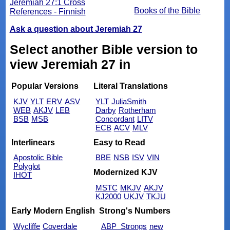
Jeremiah 27:1 Cross
Books of the Bible
References - Finnish
Ask a question about Jeremiah 27
Select another Bible version to
view Jeremiah 27 in
Popular Versions
Literal Translations
KJV
YLT
ERV
ASV
YLT
JuliaSmith
WEB
AKJV
LEB
Darby
Rotherham
BSB
MSB
Concordant
LITV
ECB
ACV
MLV
Interlinears
Easy to Read
Apostolic Bible
BBE
NSB
ISV
VIN
Polyglot
Modernized KJV
IHOT
MSTC
MKJV
AKJV
KJ2000
UKJV
TKJU
Early Modern English
Strong's Numbers
Wycliffe
Coverdale
ABP_Strongs
new