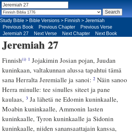
Study Bible
>
Bible Versions
>
Finnish
>
Jeremiah
Previous Book
Previous Chapter
Previous Verse
Jeremiah 27
Next Verse
Next Chapter
Next Book
Jeremiah 27
Finnish
Jojakimin Josian pojan, Juudan
(i)
1
kuninkaan, valtakunnan alussa tapahtui tämä
sana Herralta Jeremialle ja sanoi:
Näin sanoo
2
Herra minulle: tee sinulles siteet ja pane
kaulaas,
Ja lähetä ne Edomin kuninkaalle,
3
Moabin kuninkaalle, Ammonin lasten
kuninkaalle, Tyron kuninkaalle ja Sidonin
kuninkaalle, niiden sanansaattajain kanssa,