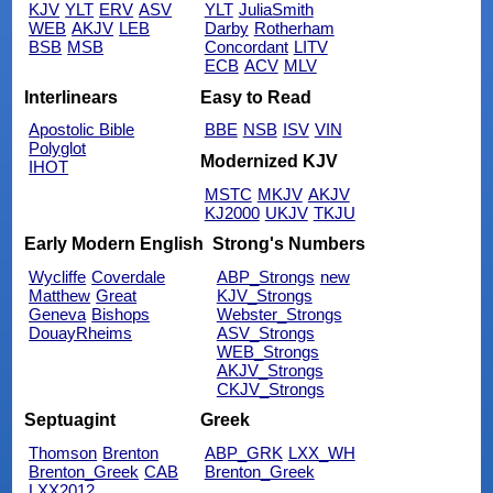
KJV
YLT
ERV
ASV
YLT
JuliaSmith
WEB
AKJV
LEB
Darby
Rotherham
BSB
MSB
Concordant
LITV
ECB
ACV
MLV
Interlinears
Easy to Read
Apostolic Bible
BBE
NSB
ISV
VIN
Polyglot
Modernized KJV
IHOT
MSTC
MKJV
AKJV
KJ2000
UKJV
TKJU
Early Modern English
Strong's Numbers
Wycliffe
Coverdale
ABP_Strongs
new
Matthew
Great
KJV_Strongs
Geneva
Bishops
Webster_Strongs
DouayRheims
ASV_Strongs
WEB_Strongs
AKJV_Strongs
CKJV_Strongs
Septuagint
Greek
Thomson
Brenton
ABP_GRK
LXX_WH
Brenton_Greek
CAB
Brenton_Greek
LXX2012