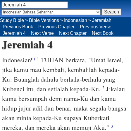
Study Bible
>
Bible Versions
>
Indonesian
>
Jeremiah
Previous Book
Previous Chapter
Previous Verse
Jeremiah 4
Next Verse
Next Chapter
Next Book
Jeremiah 4
Indonesian
TUHAN berkata, "Umat Israel,
(i)
1
jika kamu mau kembali, kembalilah kepada-
Ku. Buanglah dahulu berhala-berhala yang
Kubenci itu, dan setialah kepada-Ku.
Jikalau
2
kamu bersumpah demi nama-Ku dan kamu
hidup jujur adil dan benar, maka segala bangsa
akan minta kepada-Ku supaya Kuberkati
mereka, dan mereka akan memuji Aku."
3