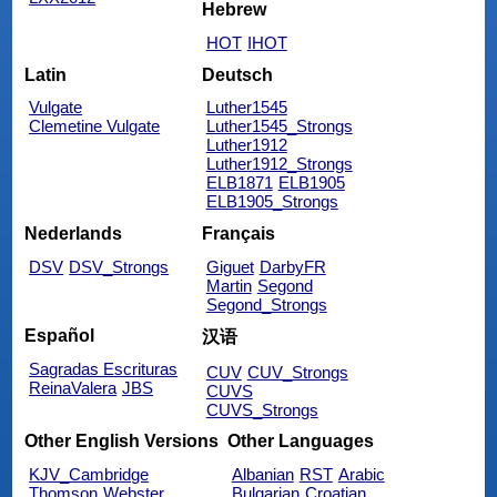
Hebrew
HOT
IHOT
Latin
Deutsch
Vulgate
Luther1545
Clemetine Vulgate
Luther1545_Strongs
Luther1912
Luther1912_Strongs
ELB1871
ELB1905
ELB1905_Strongs
Nederlands
Français
DSV
DSV_Strongs
Giguet
DarbyFR
Martin
Segond
Segond_Strongs
Español
汉语
Sagradas Escrituras
CUV
CUV_Strongs
ReinaValera
JBS
CUVS
CUVS_Strongs
Other English Versions
Other Languages
KJV_Cambridge
Albanian
RST
Arabic
Thomson
Webster
Bulgarian
Croatian