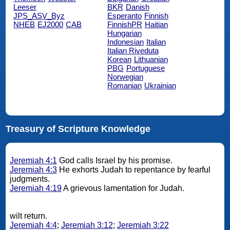
Leeser
BKR
Danish
JPS_ASV_Byz
Esperanto
Finnish
NHEB
EJ2000
CAB
FinnishPR
Haitian
Hungarian
Indonesian
Italian
Italian Riveduta
Korean
Lithuanian
PBG
Portuguese
Norwegian
Romanian
Ukrainian
Treasury of Scripture Knowledge
Jeremiah 4:1
God calls Israel by his promise.
Jeremiah 4:3
He exhorts Judah to repentance by fearful
judgments.
Jeremiah 4:19
A grievous lamentation for Judah.
wilt return.
Jeremiah 4:4
;
Jeremiah 3:12
;
Jeremiah 3:22