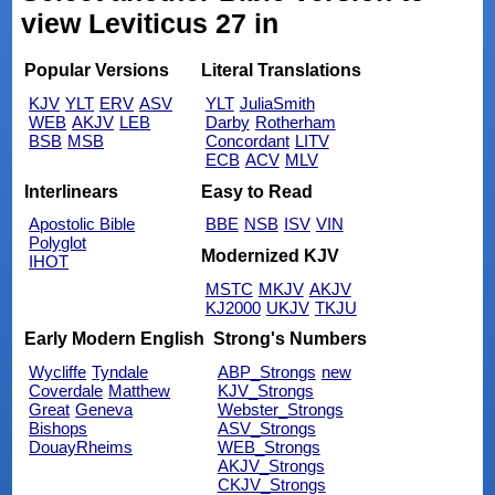
view Leviticus 27 in
Popular Versions
Literal Translations
KJV
YLT
ERV
ASV
YLT
JuliaSmith
WEB
AKJV
LEB
Darby
Rotherham
BSB
MSB
Concordant
LITV
ECB
ACV
MLV
Interlinears
Easy to Read
Apostolic Bible
BBE
NSB
ISV
VIN
Polyglot
Modernized KJV
IHOT
MSTC
MKJV
AKJV
KJ2000
UKJV
TKJU
Early Modern English
Strong's Numbers
Wycliffe
Tyndale
ABP_Strongs
new
Coverdale
Matthew
KJV_Strongs
Great
Geneva
Webster_Strongs
Bishops
ASV_Strongs
DouayRheims
WEB_Strongs
AKJV_Strongs
CKJV_Strongs