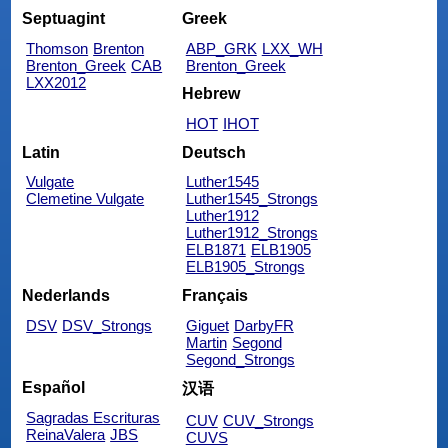
Septuagint
Greek
Thomson
Brenton
ABP_GRK
LXX_WH
Brenton_Greek
CAB
Brenton_Greek
LXX2012
Hebrew
HOT
IHOT
Latin
Deutsch
Vulgate
Luther1545
Clemetine Vulgate
Luther1545_Strongs
Luther1912
Luther1912_Strongs
ELB1871
ELB1905
ELB1905_Strongs
Nederlands
Français
DSV
DSV_Strongs
Giguet
DarbyFR
Martin
Segond
Segond_Strongs
Español
汉语
Sagradas Escrituras
CUV
CUV_Strongs
ReinaValera
JBS
CUVS