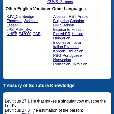
CUVS_Strongs
Other English Versions
Other Languages
KJV_Cambridge
Albanian
RST
Arabic
Thomson
Webster
Bulgarian
Croatian
Leeser
BKR
Danish
JPS_ASV_Byz
Esperanto
Finnish
NHEB
EJ2000
CAB
FinnishPR
Haitian
Hungarian
Indonesian
Italian
Italian Riveduta
Korean
Lithuanian
PBG
Portuguese
Norwegian
Romanian
Ukrainian
Treasury of Scripture Knowledge
Leviticus 27:1
He that makes a singular vow must be the
Lord's.
Leviticus 27:3
The estimation of the person;