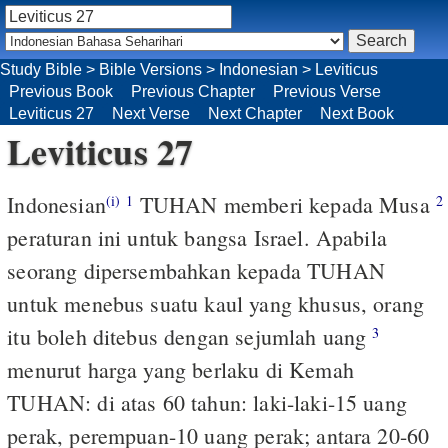
Study Bible
>
Bible Versions
>
Indonesian
>
Leviticus
Previous Book
Previous Chapter
Previous Verse
Leviticus 27
Next Verse
Next Chapter
Next Book
Leviticus 27
Indonesian
TUHAN memberi kepada Musa
(i)
1
2
peraturan ini untuk bangsa Israel. Apabila
seorang dipersembahkan kepada TUHAN
untuk menebus suatu kaul yang khusus, orang
itu boleh ditebus dengan sejumlah uang
3
menurut harga yang berlaku di Kemah
TUHAN: di atas 60 tahun: laki-laki-15 uang
perak, perempuan-10 uang perak; antara 20-60