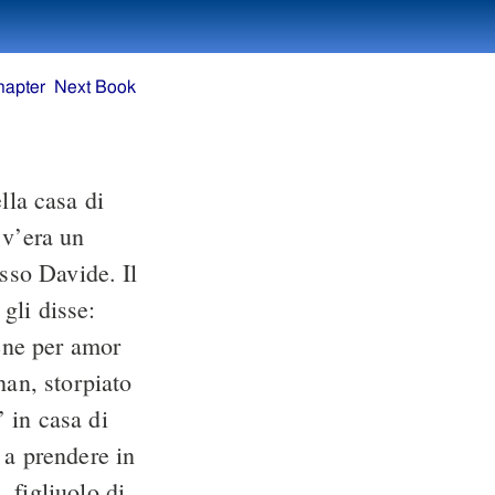
hapter
Next Book
lla casa di
v’era un
esso Davide. Il
 gli disse:
bene per amor
han, storpiato
’ in casa di
 a prendere in
 figliuolo di