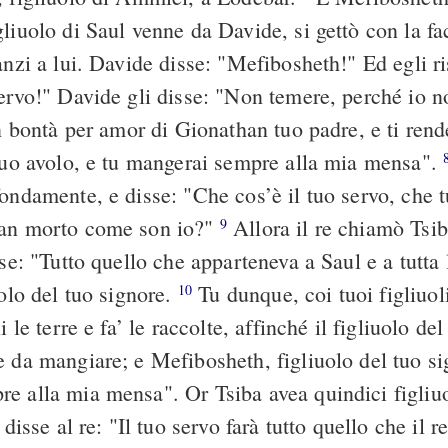
liuolo di Saul venne da Davide, si gettò con la fac
anzi a lui. Davide disse: "Mefibosheth!" Ed egli r
servo!" Davide gli disse: "Non temere, perché io
on bontà per amor di Gionathan tuo padre, e ti rende
 tuo avolo, e tu mangerai sempre alla mia mensa".
ondamente, e disse: "Che cos’è il tuo servo, che t
can morto come son io?"
Allora il re chiamò Tsib
9
sse: "Tutto quello che apparteneva a Saul e a tutta 
uolo del tuo signore.
Tu dunque, coi tuoi figliuoli
10
i le terre e fa’ le raccolte, affinché il figliuolo de
e da mangiare; e Mefibosheth, figliuolo del tuo si
e alla mia mensa". Or Tsiba avea quindici figliuo
disse al re: "Il tuo servo farà tutto quello che il 