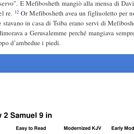
 servo". E Mefibosheth mangiò alla mensa di Da
el re.
Or Mefibosheth avea un figliuoletto per 
12
he stavano in casa di Tsiba erano servi di Mefibos
dimorava a Gerusalemme perché mangiava sempre
oppo d’ambedue i piedi.
w 2 Samuel 9 in
Easy to Read
Modernized KJV
Early Mod