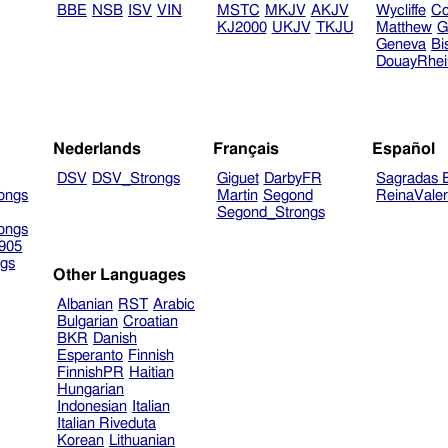
BBE
NSB
ISV
VIN
MSTC
MKJV
AKJV
Wycliffe
Co
KJ2000
UKJV
TKJU
Matthew
G
Geneva
Bi
DouayRhe
Nederlands
Français
Español
DSV
DSV_Strongs
Giguet
DarbyFR
Sagradas E
ongs
Martin
Segond
ReinaVale
Segond_Strongs
ongs
905
gs
Other Languages
Albanian
RST
Arabic
Bulgarian
Croatian
BKR
Danish
Esperanto
Finnish
FinnishPR
Haitian
Hungarian
Indonesian
Italian
Italian Riveduta
Korean
Lithuanian