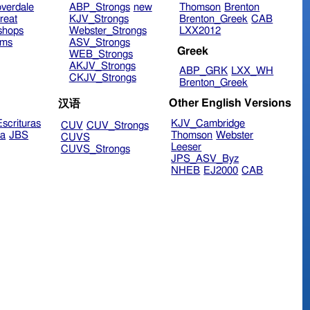
verdale
ABP_Strongs
new
Thomson
Brenton
reat
KJV_Strongs
Brenton_Greek
CAB
shops
Webster_Strongs
LXX2012
ims
ASV_Strongs
Greek
WEB_Strongs
AKJV_Strongs
ABP_GRK
LXX_WH
CKJV_Strongs
Brenton_Greek
Other English Versions
汉语
scrituras
KJV_Cambridge
CUV
CUV_Strongs
ra
JBS
Thomson
Webster
CUVS
Leeser
CUVS_Strongs
JPS_ASV_Byz
NHEB
EJ2000
CAB