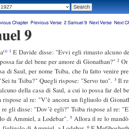
vious Chapter
Previous Verse
2 Samuel 9
Next Verse
Next C
uel 9
ta
E Davide disse: "Evvi egli rimasto alcuno de
(i)
1
o possa far del bene per amore di Gionathan?"
Or 
2
sa di Saul, per nome Tsiba, che fu fatto venire pr
 "Sei tu Tsiba?" Quegli rispose: "Servo tuo".
Il re
3
alcuno della casa di Saul, a cui io possa far del 
 rispose al re: "V’è ancora un figliuolo di Gionat
 re gli disse: "Dov’è egli?" Tsiba rispose al re: "E
olo di Ammiel, a Lodebar".
Allora il re lo mandò
5
, figliuolo di Ammiel, a Lodebar.
E Mefibosheth,
6