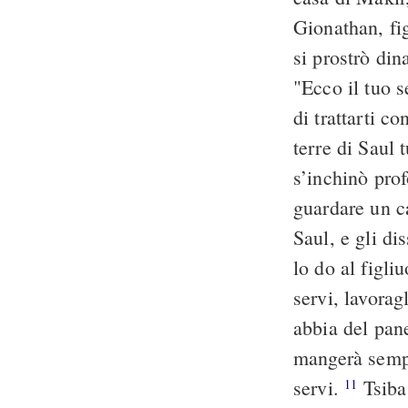
Gionathan, fig
si prostrò din
"Ecco il tuo 
di trattarti c
terre di Saul
s’inchinò prof
guardare un 
Saul, e gli di
lo do al figli
servi, lavoragl
abbia del pan
mangerà sempr
servi.
Tsiba 
11