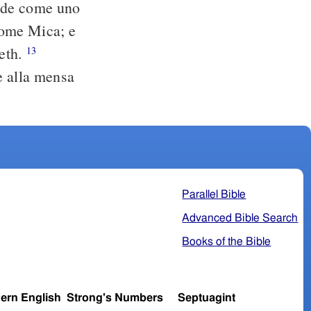
vide come uno
nome Mica; e
heth.
13
 alla mensa
Parallel Bible
Advanced Bible Search
Books of the Bible
ern English
Strong's Numbers
Septuagint