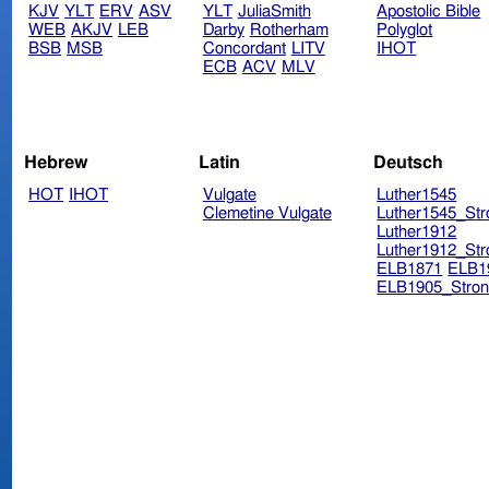
KJV
YLT
ERV
ASV
YLT
JuliaSmith
Apostolic Bible
WEB
AKJV
LEB
Darby
Rotherham
Polyglot
BSB
MSB
Concordant
LITV
IHOT
ECB
ACV
MLV
Hebrew
Latin
Deutsch
HOT
IHOT
Vulgate
Luther1545
Clemetine Vulgate
Luther1545_Str
Luther1912
Luther1912_Str
ELB1871
ELB1
ELB1905_Stron