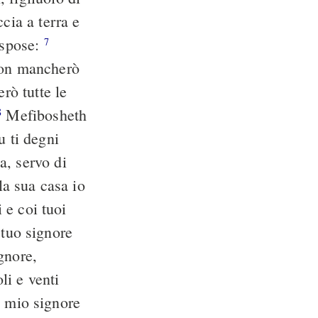
cia a terra e
ispose:
7
 non mancherò
rò tutte le
Mefibosheth
8
u ti degni
a, servo di
la sua casa io
 e coi tuoi
l tuo signore
gnore,
li e venti
re mio signore