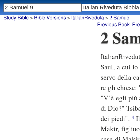
Study Bible
>
Bible Versions
>
ItalianRiveduta
>
2 Samuel
Previous Book
Pre
2 Sam
ItalianRivedu
Saul, a cui i
servo della ca
re gli chiese:
"V’è egli più 
di Dio?" Tsiba
dei piedi".
Il
4
Makir, figliu
casa di Makir