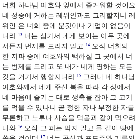
너희 하나님 여호와 앞에서 즐거워할 것이요
네 성중에 거하는 레위인과도 그리할지니 레
위인 은 너희 중에 분깃이나 기업이 없음이
니라
너는 삼가서 네게 보이는 아무 곳에
13
서든지 번제를 드리지 말고
오직 너희의
14
한 지파 중에 여호와의 택하실 그 곳에서 너
는 번제를 드리고 또 내가 네게 명하는 모든
것을 거기서 행할지니라
그러나 네 하나님
15
여호와께서 네게 주신 복을 따라 각 성에서
네 마음에 즐기는 대로 생축을 잡아 그 고기
를 먹을 수 있나니 곧 정한 자나 부정한 자를
무론하고 노루나 사슴을 먹음과 같이 먹으려
니와
오직 그 피는 먹지 말고 물 같이 땅에
16
쏟을 것이며
너는 곡식과 포도주와 기름의
17