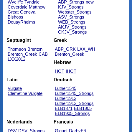
Wycliffe
Tyndale
ABP_Strongs
new
Coverdale
Matthew
KJV_Strongs
Great
Geneva
Webster_Strongs
Bishops
ASV_Strongs
DouayRheims
WEB_Strongs
AKJV_Strongs
CKJV_Strongs
Septuagint
Greek
Thomson
Brenton
ABP_GRK
LXX_WH
Brenton_Greek
CAB
Brenton_Greek
LXX2012
Hebrew
HOT
IHOT
Latin
Deutsch
Vulgate
Luther1545
Clemetine Vulgate
Luther1545_Strongs
Luther1912
Luther1912_Strongs
ELB1871
ELB1905
ELB1905_Strongs
Nederlands
Français
DSV
DSV_Strongs
Giguet
DarbyFR