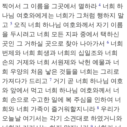
찍어서 그 이름을 그곳에서 멸하라
너희 하
4
나님 여호와에게는 너희가 그처럼 행하지 말
고
오직 너희 하나님 여호와께서 자기 이름
5
을 두시려고 너희 모든 지파 중에서 택하신
곳인 그 거하실 곳으로 찾아 나아가서
너희
6
번제와 너희 희생과 너희의 십일조와 너희
손의 거제와 너희 서원제와 낙헌 예물과 너
희 우양의 처음 낳은 것들을 너희는 그리로
가져다가 드리고
거기 곧 너희 하나님 여호
7
와 앞에서 먹고 너희 하나님 여호와께서 너
희 손으로 수고한 일에 복 주심을 인하여 너
희와 너희 가족이 즐거워할지니라
우리가
8
오늘날 여기서는 각기 소견대로 하였거니와
9