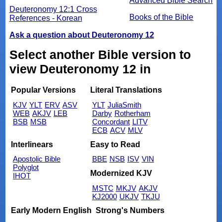
Advanced Bible Search
Deuteronomy 12:1 Cross
Books of the Bible
References - Korean
Ask a question about Deuteronomy 12
Select another Bible version to
view Deuteronomy 12 in
Popular Versions
Literal Translations
KJV
YLT
ERV
ASV
YLT
JuliaSmith
WEB
AKJV
LEB
Darby
Rotherham
BSB
MSB
Concordant
LITV
ECB
ACV
MLV
Interlinears
Easy to Read
Apostolic Bible
BBE
NSB
ISV
VIN
Polyglot
Modernized KJV
IHOT
MSTC
MKJV
AKJV
KJ2000
UKJV
TKJU
Early Modern English
Strong's Numbers