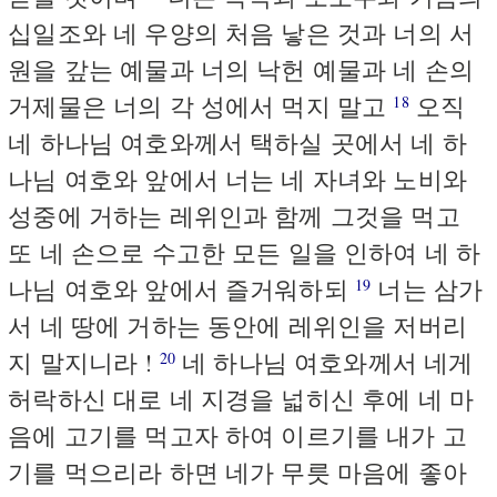
십일조와 네 우양의 처음 낳은 것과 너의 서
원을 갚는 예물과 너의 낙헌 예물과 네 손의
거제물은 너의 각 성에서 먹지 말고
오직
18
네 하나님 여호와께서 택하실 곳에서 네 하
나님 여호와 앞에서 너는 네 자녀와 노비와
성중에 거하는 레위인과 함께 그것을 먹고
또 네 손으로 수고한 모든 일을 인하여 네 하
나님 여호와 앞에서 즐거워하되
너는 삼가
19
서 네 땅에 거하는 동안에 레위인을 저버리
지 말지니라 !
네 하나님 여호와께서 네게
20
허락하신 대로 네 지경을 넓히신 후에 네 마
음에 고기를 먹고자 하여 이르기를 내가 고
기를 먹으리라 하면 네가 무릇 마음에 좋아