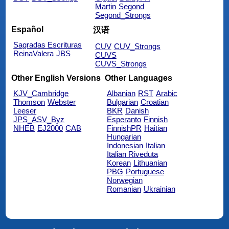
Martin
Segond
Segond_Strongs
Español
汉语
Sagradas Escrituras
CUV
CUV_Strongs
ReinaValera
JBS
CUVS
CUVS_Strongs
Other English Versions
Other Languages
KJV_Cambridge
Albanian
RST
Arabic
Thomson
Webster
Bulgarian
Croatian
Leeser
BKR
Danish
JPS_ASV_Byz
Esperanto
Finnish
NHEB
EJ2000
CAB
FinnishPR
Haitian
Hungarian
Indonesian
Italian
Italian Riveduta
Korean
Lithuanian
PBG
Portuguese
Norwegian
Romanian
Ukrainian