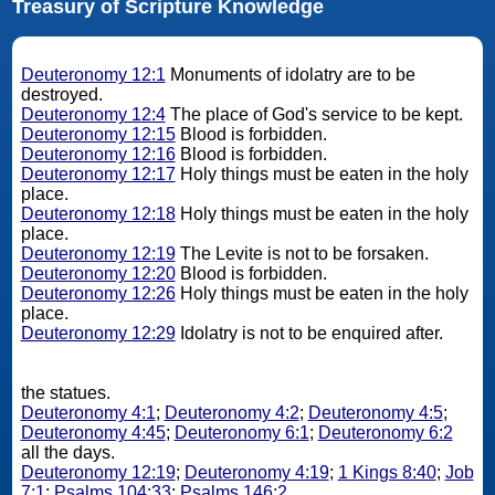
Treasury of Scripture Knowledge
Deuteronomy 12:1
Monuments of idolatry are to be
destroyed.
Deuteronomy 12:4
The place of God's service to be kept.
Deuteronomy 12:15
Blood is forbidden.
Deuteronomy 12:16
Blood is forbidden.
Deuteronomy 12:17
Holy things must be eaten in the holy
place.
Deuteronomy 12:18
Holy things must be eaten in the holy
place.
Deuteronomy 12:19
The Levite is not to be forsaken.
Deuteronomy 12:20
Blood is forbidden.
Deuteronomy 12:26
Holy things must be eaten in the holy
place.
Deuteronomy 12:29
Idolatry is not to be enquired after.
the statues.
Deuteronomy 4:1
;
Deuteronomy 4:2
;
Deuteronomy 4:5
;
Deuteronomy 4:45
;
Deuteronomy 6:1
;
Deuteronomy 6:2
all the days.
Deuteronomy 12:19
;
Deuteronomy 4:19
;
1 Kings 8:40
;
Job
7:1
;
Psalms 104:33
;
Psalms 146:2