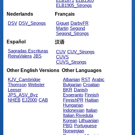
ELB1871
ELB1905
ELB1905_Strongs
Nederlands
Français
DSV
DSV_Strongs
Giguet
DarbyFR
Martin
Segond
Segond_Strongs
Español
汉语
Sagradas Escrituras
CUV
CUV_Strongs
ReinaValera
JBS
CUVS
CUVS_Strongs
Other English Versions
Other Languages
KJV_Cambridge
Albanian
RST
Arabic
Thomson
Webster
Bulgarian
Croatian
Leeser
BKR
Danish
JPS_ASV_Byz
Esperanto
Finnish
NHEB
EJ2000
CAB
FinnishPR
Haitian
Hungarian
Indonesian
Italian
Italian Riveduta
Korean
Lithuanian
PBG
Portuguese
Norwegian