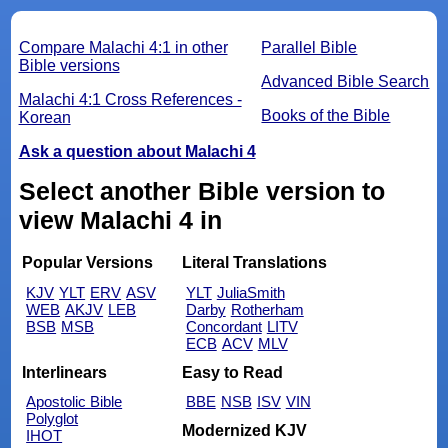
Compare Malachi 4:1 in other
Parallel Bible
Bible versions
Advanced Bible Search
Malachi 4:1 Cross References -
Books of the Bible
Korean
Ask a question about Malachi 4
Select another Bible version to
view Malachi 4 in
Popular Versions
Literal Translations
KJV
YLT
ERV
ASV
YLT
JuliaSmith
WEB
AKJV
LEB
Darby
Rotherham
BSB
MSB
Concordant
LITV
ECB
ACV
MLV
Interlinears
Easy to Read
Apostolic Bible
BBE
NSB
ISV
VIN
Polyglot
Modernized KJV
IHOT