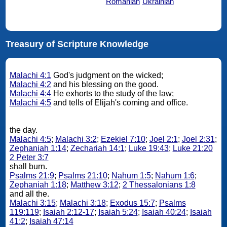
Romanian
Ukrainian
Treasury of Scripture Knowledge
Malachi 4:1
God's judgment on the wicked;
Malachi 4:2
and his blessing on the good.
Malachi 4:4
He exhorts to the study of the law;
Malachi 4:5
and tells of Elijah's coming and office.
the day.
Malachi 4:5
;
Malachi 3:2
;
Ezekiel 7:10
;
Joel 2:1
;
Joel 2:31
;
Zephaniah 1:14
;
Zechariah 14:1
;
Luke 19:43
;
Luke 21:20
2 Peter 3:7
shall burn.
Psalms 21:9
;
Psalms 21:10
;
Nahum 1:5
;
Nahum 1:6
;
Zephaniah 1:18
;
Matthew 3:12
;
2 Thessalonians 1:8
and all the.
Malachi 3:15
;
Malachi 3:18
;
Exodus 15:7
;
Psalms
119:119
;
Isaiah 2:12-17
;
Isaiah 5:24
;
Isaiah 40:24
;
Isaiah
41:2
;
Isaiah 47:14