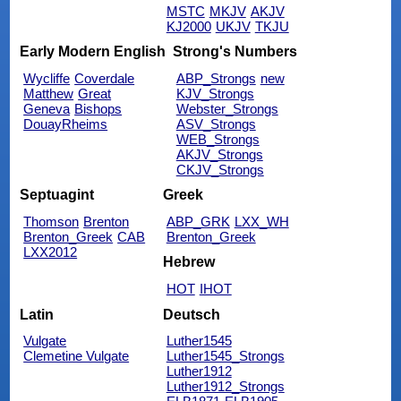
MSTC
MKJV
AKJV
KJ2000
UKJV
TKJU
Early Modern English
Strong's Numbers
Wycliffe
Coverdale
ABP_Strongs
new
Matthew
Great
KJV_Strongs
Geneva
Bishops
Webster_Strongs
DouayRheims
ASV_Strongs
WEB_Strongs
AKJV_Strongs
CKJV_Strongs
Septuagint
Greek
Thomson
Brenton
ABP_GRK
LXX_WH
Brenton_Greek
CAB
Brenton_Greek
LXX2012
Hebrew
HOT
IHOT
Latin
Deutsch
Vulgate
Luther1545
Clemetine Vulgate
Luther1545_Strongs
Luther1912
Luther1912_Strongs