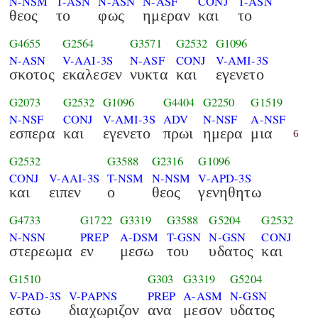
N-NSM
T-ASN
N-ASN
N-ASF
CONJ
T-ASN
θεος
το
φως
ημεραν
και
το
G4655
G2564
G3571
G2532
G1096
N-ASN
V-AAI-3S
N-ASF
CONJ
V-AMI-3S
σκοτος
εκαλεσεν
νυκτα
και
εγενετο
G2073
G2532
G1096
G4404
G2250
G1519
N-NSF
CONJ
V-AMI-3S
ADV
N-NSF
A-NSF
εσπερα
και
εγενετο
πρωι
ημερα
μια
6
G2532
G3588
G2316
G1096
CONJ
V-AAI-3S
T-NSM
N-NSM
V-APD-3S
και
ειπεν
ο
θεος
γενηθητω
G4733
G1722
G3319
G3588
G5204
G2532
N-NSN
PREP
A-DSM
T-GSN
N-GSN
CONJ
στερεωμα
εν
μεσω
του
υδατος
και
G1510
G303
G3319
G5204
V-PAD-3S
V-PAPNS
PREP
A-ASM
N-GSN
εστω
διαχωριζον
ανα
μεσον
υδατος