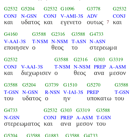
G2532
G5204
G2532
G1096
G3778
G2532
CONJ
N-GSN
CONJ
V-AMI-3S
ADV
CONJ
και
υδατος
και
εγενετο
ουτως
και
7
G4160
G3588
G2316
G3588
G4733
V-AAI-3S
T-NSM
N-NSM
T-ASN
N-ASN
εποιησεν
ο
θεος
το
στερεωμα
G2532
G3588
G2316
G303
G3319
CONJ
V-AAI-3S
T-NSM
N-NSM
PREP
A-ASM
και
διεχωρισεν
ο
θεος
ανα
μεσον
G3588
G5204
G3739
G1510
G5270
G3588
T-GSN
N-GSN
R-NSN
V-IAI-3S
PREP
T-GSN
του
υδατος
ο
ην
υποκατω
του
G4733
G2532
G303
G3319
G3588
N-GSN
CONJ
PREP
A-ASM
T-GSN
στερεωματος
και
ανα
μεσον
του
G5204
G3588
G1883
G3588
G4733