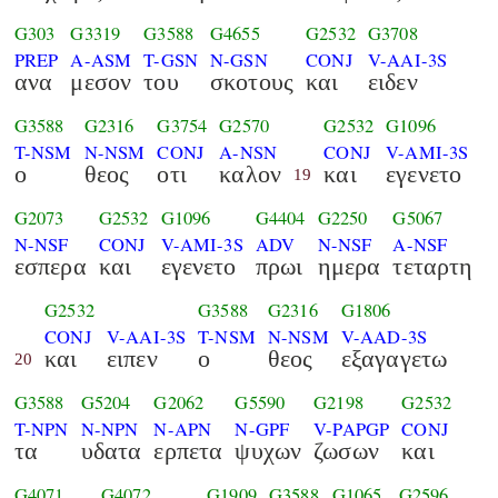
G303
G3319
G3588
G4655
G2532
G3708
PREP
A-ASM
T-GSN
N-GSN
CONJ
V-AAI-3S
ανα
μεσον
του
σκοτους
και
ειδεν
G3588
G2316
G3754
G2570
G2532
G1096
T-NSM
N-NSM
CONJ
A-NSN
CONJ
V-AMI-3S
ο
θεος
οτι
καλον
και
εγενετο
19
G2073
G2532
G1096
G4404
G2250
G5067
N-NSF
CONJ
V-AMI-3S
ADV
N-NSF
A-NSF
εσπερα
και
εγενετο
πρωι
ημερα
τεταρτη
G2532
G3588
G2316
G1806
CONJ
V-AAI-3S
T-NSM
N-NSM
V-AAD-3S
και
ειπεν
ο
θεος
εξαγαγετω
20
G3588
G5204
G2062
G5590
G2198
G2532
T-NPN
N-NPN
N-APN
N-GPF
V-PAPGP
CONJ
τα
υδατα
ερπετα
ψυχων
ζωσων
και
G4071
G4072
G1909
G3588
G1065
G2596