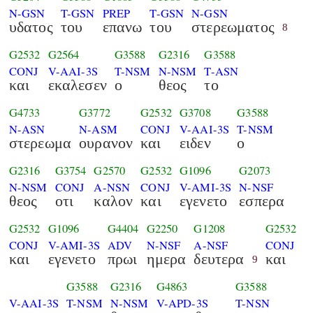
N-GSN
T-GSN
PREP
T-GSN
N-GSN
υδατος
του
επανω
του
στερεωματος
8
G2532
G2564
G3588
G2316
G3588
CONJ
V-AAI-3S
T-NSM
N-NSM
T-ASN
και
εκαλεσεν
ο
θεος
το
G4733
G3772
G2532
G3708
G3588
N-ASN
N-ASM
CONJ
V-AAI-3S
T-NSM
στερεωμα
ουρανον
και
ειδεν
ο
G2316
G3754
G2570
G2532
G1096
G2073
N-NSM
CONJ
A-NSN
CONJ
V-AMI-3S
N-NSF
θεος
οτι
καλον
και
εγενετο
εσπερα
G2532
G1096
G4404
G2250
G1208
G2532
CONJ
V-AMI-3S
ADV
N-NSF
A-NSF
CONJ
και
εγενετο
πρωι
ημερα
δευτερα
και
9
G3588
G2316
G4863
G3588
V-AAI-3S
T-NSM
N-NSM
V-APD-3S
T-NSN