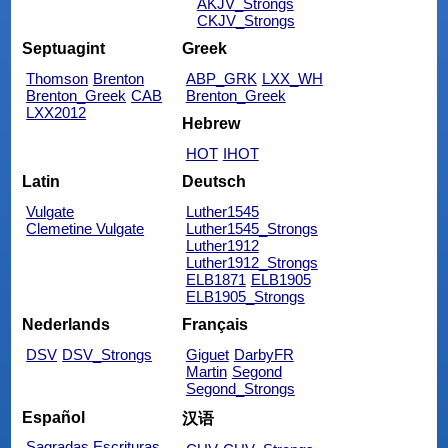
AKJV_Strongs
CKJV_Strongs
Septuagint
Greek
Thomson
Brenton
ABP_GRK
LXX_WH
Brenton_Greek
CAB
Brenton_Greek
LXX2012
Hebrew
HOT
IHOT
Latin
Deutsch
Vulgate
Luther1545
Clemetine Vulgate
Luther1545_Strongs
Luther1912
Luther1912_Strongs
ELB1871
ELB1905
ELB1905_Strongs
Nederlands
Français
DSV
DSV_Strongs
Giguet
DarbyFR
Martin
Segond
Segond_Strongs
Español
汉语
Sagradas Escrituras