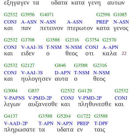
εξηγαγεν
τα
υδατα
κατα
γενη
αυτων
G2532
G3956
G4071
G2596
G1085
CONJ
A-ASN
N-ASN
A-ASN
PREP
N-ASN
και
παν
πετεινον
πτερωτον
κατα
γενος
G2532
G3708
G3588
G2316
G3754
G2570
CONJ
V-AAI-3S
T-NSM
N-NSM
CONJ
A-APN
και
ειδεν
ο
θεος
οτι
καλα
22
G2532
G2127
G846
G3588
G2316
CONJ
V-AAI-3S
D-APN
T-NSM
N-NSM
και
ηυλογησεν
αυτα
ο
θεος
G3004
G837
G2532
G4129
G2532
V-PAPNS
V-PMD-2P
CONJ
V-PMD-2P
CONJ
λεγων
αυξανεσθε
και
πληθυνεσθε
και
G4137
G3588
G5204
G1722
G3588
V-AAD-2P
T-APN
N-APN
PREP
T-DPF
πληρωσατε
τα
υδατα
εν
ταις