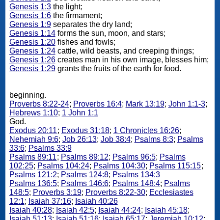
Genesis 1:3
the light;
Genesis 1:6
the firmament;
Genesis 1:9
separates the dry land;
Genesis 1:14
forms the sun, moon, and stars;
Genesis 1:20
fishes and fowls;
Genesis 1:24
cattle, wild beasts, and creeping things;
Genesis 1:26
creates man in his own image, blesses him;
Genesis 1:29
grants the fruits of the earth for food.
beginning.
Proverbs 8:22-24
;
Proverbs 16:4
;
Mark 13:19
;
John 1:1-3
;
Hebrews 1:10
;
1 John 1:1
God.
Exodus 20:11
;
Exodus 31:18
;
1 Chronicles 16:26
;
Nehemiah 9:6
;
Job 26:13
;
Job 38:4
;
Psalms 8:3
;
Psalms
33:6
;
Psalms 33:9
Psalms 89:11
;
Psalms 89:12
;
Psalms 96:5
;
Psalms
102:25
;
Psalms 104:24
;
Psalms 104:30
;
Psalms 115:15
;
Psalms 121:2
;
Psalms 124:8
;
Psalms 134:3
Psalms 136:5
;
Psalms 146:6
;
Psalms 148:4
;
Psalms
148:5
;
Proverbs 3:19
;
Proverbs 8:22-30
;
Ecclesiastes
12:1
;
Isaiah 37:16
;
Isaiah 40:26
Isaiah 40:28
;
Isaiah 42:5
;
Isaiah 44:24
;
Isaiah 45:18
;
Isaiah 51:13
;
Isaiah 51:16
;
Isaiah 65:17
;
Jeremiah 10:12
;