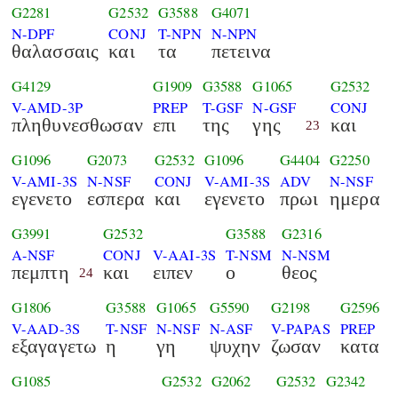
G2281
G2532
G3588
G4071
N-DPF
CONJ
T-NPN
N-NPN
θαλασσαις
και
τα
πετεινα
G4129
G1909
G3588
G1065
G2532
V-AMD-3P
PREP
T-GSF
N-GSF
CONJ
πληθυνεσθωσαν
επι
της
γης
και
23
G1096
G2073
G2532
G1096
G4404
G2250
V-AMI-3S
N-NSF
CONJ
V-AMI-3S
ADV
N-NSF
εγενετο
εσπερα
και
εγενετο
πρωι
ημερα
G3991
G2532
G3588
G2316
A-NSF
CONJ
V-AAI-3S
T-NSM
N-NSM
πεμπτη
και
ειπεν
ο
θεος
24
G1806
G3588
G1065
G5590
G2198
G2596
V-AAD-3S
T-NSF
N-NSF
N-ASF
V-PAPAS
PREP
εξαγαγετω
η
γη
ψυχην
ζωσαν
κατα
G1085
G2532
G2062
G2532
G2342