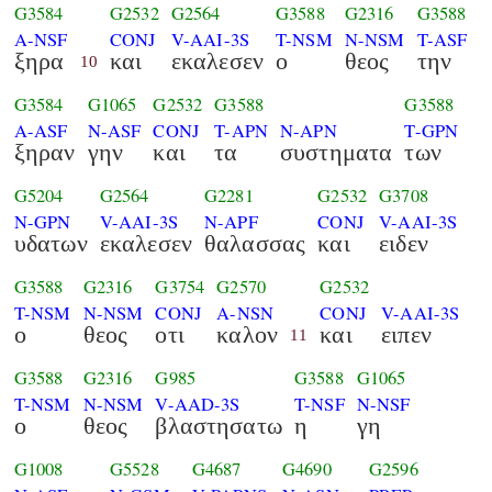
G3584
G2532
G2564
G3588
G2316
G3588
A-NSF
CONJ
V-AAI-3S
T-NSM
N-NSM
T-ASF
ξηρα
και
εκαλεσεν
ο
θεος
την
10
G3584
G1065
G2532
G3588
G3588
A-ASF
N-ASF
CONJ
T-APN
N-APN
T-GPN
ξηραν
γην
και
τα
συστηματα
των
G5204
G2564
G2281
G2532
G3708
N-GPN
V-AAI-3S
N-APF
CONJ
V-AAI-3S
υδατων
εκαλεσεν
θαλασσας
και
ειδεν
G3588
G2316
G3754
G2570
G2532
T-NSM
N-NSM
CONJ
A-NSN
CONJ
V-AAI-3S
ο
θεος
οτι
καλον
και
ειπεν
11
G3588
G2316
G985
G3588
G1065
T-NSM
N-NSM
V-AAD-3S
T-NSF
N-NSF
ο
θεος
βλαστησατω
η
γη
G1008
G5528
G4687
G4690
G2596