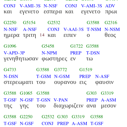
CONJ
V-AMI-3S
N-NSF
CONJ
V-AMI-3S
ADV
και
εγενετο
εσπερα
και
εγενετο
πρωι
G2250
G5154
G2532
G3588
G2316
N-NSF
A-NSF
CONJ
V-AAI-3S
T-NSM
N-NSM
ημερα
τριτη
και
ειπεν
ο
θεος
14
G1096
G5458
G1722
G3588
V-APD-3P
N-NPM
PREP
T-DSN
γενηθητωσαν
φωστηρες
εν
τω
G4733
G3588
G3772
G1519
N-DSN
T-GSM
N-GSM
PREP
N-ASF
στερεωματι
του
ουρανου
εις
φαυσιν
G3588
G1065
G3588
G303
G3319
T-GSF
N-GSF
T-GSN
V-PAN
PREP
A-ASM
της
γης
του
διαχωριζειν
ανα
μεσον
G3588
G2250
G2532
G303
G3319
G3588
T-GSF
N-GSF
CONJ
PREP
A-ASM
T-GSF