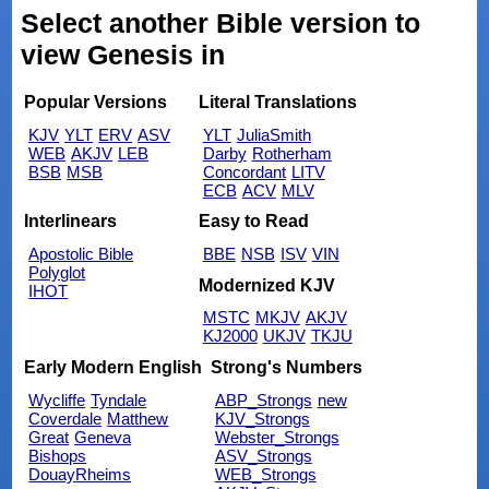
Select another Bible version to
view Genesis in
Popular Versions
Literal Translations
KJV
YLT
ERV
ASV
YLT
JuliaSmith
WEB
AKJV
LEB
Darby
Rotherham
BSB
MSB
Concordant
LITV
ECB
ACV
MLV
Interlinears
Easy to Read
Apostolic Bible
BBE
NSB
ISV
VIN
Polyglot
Modernized KJV
IHOT
MSTC
MKJV
AKJV
KJ2000
UKJV
TKJU
Early Modern English
Strong's Numbers
Wycliffe
Tyndale
ABP_Strongs
new
Coverdale
Matthew
KJV_Strongs
Great
Geneva
Webster_Strongs
Bishops
ASV_Strongs
DouayRheims
WEB_Strongs