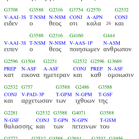
G3708
G3588
G2316
G3754
G2570
G2532
V-AAI-3S
T-NSM
N-NSM
CONJ
A-APN
CONJ
ειδεν
ο
θεος
οτι
καλα
και
26
G3588
G2316
G4160
G444
V-AAI-3S
T-NSM
N-NSM
V-AAS-1P
N-ASM
ειπεν
ο
θεος
ποιησωμεν
ανθρωπον
G2596
G1504
G2251
G2532
G2596
G3669
PREP
N-ASF
A-ASF
CONJ
PREP
N-ASF
κατ
εικονα
ημετεραν
και
καθ
ομοιωσιν
G2532
G757
G3588
G2486
G3588
CONJ
V-PAD-3P
T-GPM
N-GPM
T-GSF
και
αρχετωσαν
των
ιχθυων
της
G2281
G2532
G3588
G4071
G3588
N-GSF
CONJ
T-GPN
N-GPN
T-GSM
θαλασσης
και
των
πετεινων
του
G3772
G2532
G3588
G2934
G2532
G3956