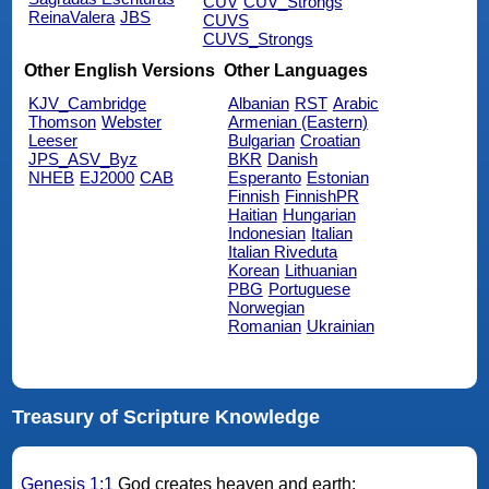
CUV
CUV_Strongs
ReinaValera
JBS
CUVS
CUVS_Strongs
Other English Versions
Other Languages
KJV_Cambridge
Albanian
RST
Arabic
Thomson
Webster
Armenian (Eastern)
Leeser
Bulgarian
Croatian
JPS_ASV_Byz
BKR
Danish
NHEB
EJ2000
CAB
Esperanto
Estonian
Finnish
FinnishPR
Haitian
Hungarian
Indonesian
Italian
Italian Riveduta
Korean
Lithuanian
PBG
Portuguese
Norwegian
Romanian
Ukrainian
Treasury of Scripture Knowledge
Genesis 1:1
God creates heaven and earth;