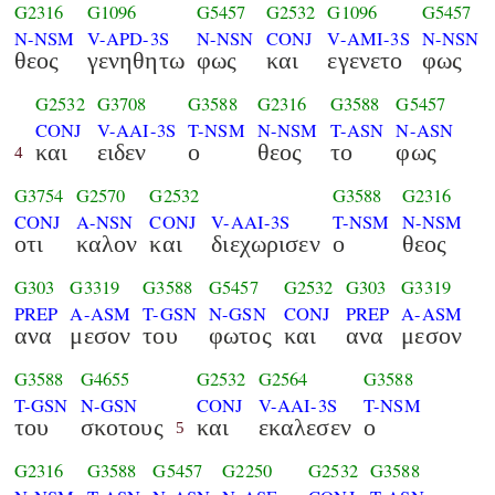
G2316
G1096
G5457
G2532
G1096
G5457
N-NSM
V-APD-3S
N-NSN
CONJ
V-AMI-3S
N-NSN
θεος
γενηθητω
φως
και
εγενετο
φως
G2532
G3708
G3588
G2316
G3588
G5457
CONJ
V-AAI-3S
T-NSM
N-NSM
T-ASN
N-ASN
και
ειδεν
ο
θεος
το
φως
4
G3754
G2570
G2532
G3588
G2316
CONJ
A-NSN
CONJ
V-AAI-3S
T-NSM
N-NSM
οτι
καλον
και
διεχωρισεν
ο
θεος
G303
G3319
G3588
G5457
G2532
G303
G3319
PREP
A-ASM
T-GSN
N-GSN
CONJ
PREP
A-ASM
ανα
μεσον
του
φωτος
και
ανα
μεσον
G3588
G4655
G2532
G2564
G3588
T-GSN
N-GSN
CONJ
V-AAI-3S
T-NSM
του
σκοτους
και
εκαλεσεν
ο
5
G2316
G3588
G5457
G2250
G2532
G3588