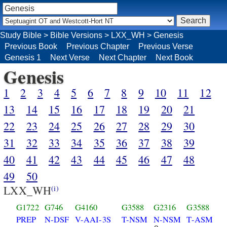
Study Bible
>
Bible Versions
>
LXX_WH
>
Genesis
Previous Book
Previous Chapter
Previous Verse
Genesis 1
Next Verse
Next Chapter
Next Book
Genesis
1
2
3
4
5
6
7
8
9
10
11
12
13
14
15
16
17
18
19
20
21
22
23
24
25
26
27
28
29
30
31
32
33
34
35
36
37
38
39
40
41
42
43
44
45
46
47
48
49
50
LXX_WH
(i)
G1722
G746
G4160
G3588
G2316
G3588
PREP
N-DSF
V-AAI-3S
T-NSM
N-NSM
T-ASM