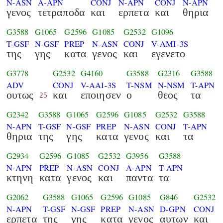
N-ASN
A-APN
CONJ
N-APN
CONJ
N-APN
γενος
τετραποδα
και
ερπετα
και
θηρια
G3588
G1065
G2596
G1085
G2532
G1096
T-GSF
N-GSF
PREP
N-ASN
CONJ
V-AMI-3S
της
γης
κατα
γενος
και
εγενετο
G3778
G2532
G4160
G3588
G2316
G3588
ADV
CONJ
V-AAI-3S
T-NSM
N-NSM
T-APN
ουτως
και
εποιησεν
ο
θεος
τα
25
G2342
G3588
G1065
G2596
G1085
G2532
G3588
N-APN
T-GSF
N-GSF
PREP
N-ASN
CONJ
T-APN
θηρια
της
γης
κατα
γενος
και
τα
G2934
G2596
G1085
G2532
G3956
G3588
N-APN
PREP
N-ASN
CONJ
A-APN
T-APN
κτηνη
κατα
γενος
και
παντα
τα
G2062
G3588
G1065
G2596
G1085
G846
G2532
N-APN
T-GSF
N-GSF
PREP
N-ASN
D-GPN
CONJ
ερπετα
της
γης
κατα
γενος
αυτων
και