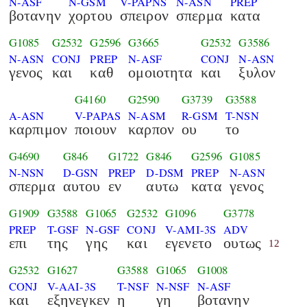
N-ASF
N-GSM
V-PAPNS
N-ASN
PREP
βοτανην
χορτου
σπειρον
σπερμα
κατα
G1085
G2532
G2596
G3665
G2532
G3586
N-ASN
CONJ
PREP
N-ASF
CONJ
N-ASN
γενος
και
καθ
ομοιοτητα
και
ξυλον
G4160
G2590
G3739
G3588
A-ASN
V-PAPAS
N-ASM
R-GSM
T-NSN
καρπιμον
ποιουν
καρπον
ου
το
G4690
G846
G1722
G846
G2596
G1085
N-NSN
D-GSN
PREP
D-DSM
PREP
N-ASN
σπερμα
αυτου
εν
αυτω
κατα
γενος
G1909
G3588
G1065
G2532
G1096
G3778
PREP
T-GSF
N-GSF
CONJ
V-AMI-3S
ADV
επι
της
γης
και
εγενετο
ουτως
12
G2532
G1627
G3588
G1065
G1008
CONJ
V-AAI-3S
T-NSF
N-NSF
N-ASF
και
εξηνεγκεν
η
γη
βοτανην