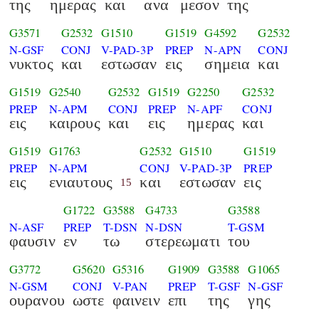
της
ημερας
και
ανα
μεσον
της
G3571
G2532
G1510
G1519
G4592
G2532
N-GSF
CONJ
V-PAD-3P
PREP
N-APN
CONJ
νυκτος
και
εστωσαν
εις
σημεια
και
G1519
G2540
G2532
G1519
G2250
G2532
PREP
N-APM
CONJ
PREP
N-APF
CONJ
εις
καιρους
και
εις
ημερας
και
G1519
G1763
G2532
G1510
G1519
PREP
N-APM
CONJ
V-PAD-3P
PREP
εις
ενιαυτους
και
εστωσαν
εις
15
G1722
G3588
G4733
G3588
N-ASF
PREP
T-DSN
N-DSN
T-GSM
φαυσιν
εν
τω
στερεωματι
του
G3772
G5620
G5316
G1909
G3588
G1065
N-GSM
CONJ
V-PAN
PREP
T-GSF
N-GSF
ουρανου
ωστε
φαινειν
επι
της
γης