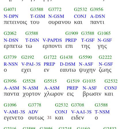
G4071
G3588
G3772
G2532
G3956
N-DPN
T-GSM
N-GSM
CONJ
A-DSN
πετεινοις
του
ουρανου
και
παντι
G2062
G3588
G1909
G3588
G1065
N-DSN
T-DSN
V-PAPDS
PREP
T-GSF
N-GSF
ερπετω
τω
ερποντι
επι
της
γης
G3739
G2192
G1722
G1438
G5590
G2222
R-NSN
V-PAI-3S
PREP
D-DSM
N-ASF
N-GSF
ο
εχει
εν
εαυτω
ψυχην
ζωης
G3956
G5528
G5515
G1519
G1035
G2532
A-ASM
N-ASM
A-ASM
PREP
N-ASF
CONJ
παντα
χορτον
χλωρον
εις
βρωσιν
και
G1096
G3778
G2532
G3708
G3588
V-AMI-3S
ADV
CONJ
V-AAI-3S
T-NSM
εγενετο
ουτως
και
ειδεν
ο
31
G2316
G3588
G3956
G3745
G4160
G2532