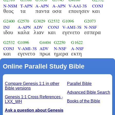
N-NSM
T-APN
A-APN
A-APN
V-AAI-3S
CONJ
θεος
τα
παντα
οσα
εποιησεν
και
G2400
G2570
G3029
G2532
G1096
G2073
INJ
A-APN
ADV
CONJ
V-AMI-3S
N-NSF
ιδου
καλα
λιαν
και
εγενετο
εσπερα
G2532
G1096
G4404
G2250
G1622
CONJ
V-AMI-3S
ADV
N-NSF
A-NSF
και
εγενετο
πρωι
ημερα
εκτη
Online Parallel Study Bible
Compare Genesis 1:1 in other
Parallel Bible
Bible versions
Advanced Bible Search
Genesis 1:1 Cross References -
Books of the Bible
LXX_WH
Ask a question about Genesis