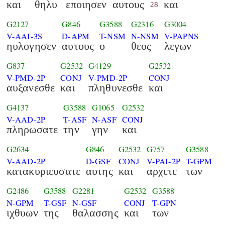
και
θηλυ
εποιησεν
αυτους
και
28
G2127
G846
G3588
G2316
G3004
V-AAI-3S
D-APM
T-NSM
N-NSM
V-PAPNS
ηυλογησεν
αυτους
ο
θεος
λεγων
G837
G2532
G4129
G2532
V-PMD-2P
CONJ
V-PMD-2P
CONJ
αυξανεσθε
και
πληθυνεσθε
και
G4137
G3588
G1065
G2532
V-AAD-2P
T-ASF
N-ASF
CONJ
πληρωσατε
την
γην
και
G2634
G846
G2532
G757
G3588
V-AAD-2P
D-GSF
CONJ
V-PAI-2P
T-GPM
κατακυριευσατε
αυτης
και
αρχετε
των
G2486
G3588
G2281
G2532
G3588
N-GPM
T-GSF
N-GSF
CONJ
T-GPN
ιχθυων
της
θαλασσης
και
των