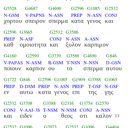
G5528
G4687
G4690
G2596
G1085
G2532
N-GSM
V-PAPNS
N-ASN
PREP
N-ASN
CONJ
χορτου
σπειρον
σπερμα
κατα
γενος
και
G2596
G3665
G2532
G3586
PREP
N-ASF
CONJ
N-ASN
A-ASN
καθ
ομοιοτητα
και
ξυλον
καρπιμον
G4160
G2590
G3739
G3588
G4690
G846
V-PAPAS
N-ASM
R-GSM
T-NSN
N-NSN
D-GSN
ποιουν
καρπον
ου
το
σπερμα
αυτου
G1722
G846
G2596
G1085
G1909
G3588
G1065
PREP
D-DSM
PREP
N-ASN
PREP
T-GSF
N-GSF
εν
αυτω
κατα
γενος
επι
της
γης
G2532
G3708
G3588
G2316
G3754
G2570
CONJ
V-AAI-3S
T-NSM
N-NSM
CONJ
A-NSN
και
ειδεν
ο
θεος
οτι
καλον
13
G2532
G1096
G2073
G2532
G1096
G4404