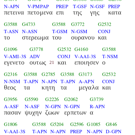
N-APN
V-PMPAP
PREP
T-GSF
N-GSF
PREP
πετεινα
πετομενα
επι
της
γης
κατα
G3588
G4733
G3588
G3772
G2532
T-ASN
N-ASN
T-GSM
N-GSM
CONJ
το
στερεωμα
του
ουρανου
και
G1096
G3778
G2532
G4160
G3588
V-AMI-3S
ADV
CONJ
V-AAI-3S
T-NSM
εγενετο
ουτως
και
εποιησεν
ο
21
G2316
G3588
G2785
G3588
G3173
G2532
N-NSM
T-APN
N-APN
T-APN
A-APN
CONJ
θεος
τα
κητη
τα
μεγαλα
και
G3956
G5590
G2226
G2062
G3739
A-ASF
N-ASF
N-GPN
N-GPN
R-APN
πασαν
ψυχην
ζωων
ερπετων
α
G1806
G3588
G5204
G2596
G1085
G846
V-AAI-3S
T-APN
N-APN
PREP
N-APN
D-GPN