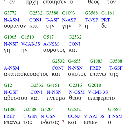
εν
αρχη
εποιησεν
ο
θεος
τον
1
G3772
G2532
G3588
G1093
G3588
G1161
N-ASM
CONJ
T-ASF
N-ASF
T-NSF
PRT
ουρανον
και
την
γην
η
δε
2
G1065
G1510
G517
G2532
N-NSF
V-IAI-3S
A-NSM
CONJ
γη
ην
αορατος
και
G2532
G4655
G1883
G3588
A-NSM
CONJ
N-NSN
PREP
T-GSF
ακατασκευαστος
και
σκοτος
επανω
της
G12
G2532
G4151
G2316
G2018
N-GSF
CONJ
N-NSN
N-GSM
V-IMI-3S
αβυσσου
και
πνευμα
θεου
επεφερετο
G1883
G3588
G5204
G2532
G3588
PREP
T-GSN
N-GSN
CONJ
V-AAI-3S
T-NSM
επανω
του
υδατος
και
ειπεν
ο
3