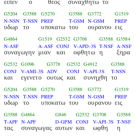
ειπεν
ο
θεος
συναχθητω
το
G5204
G3588
G5270
G3588
G3772
G1519
N-NSN
T-NSN
PREP
T-GSM
N-GSM
PREP
υδωρ
το
υποκατω
του
ουρανου
εις
G4864
G1519
G2532
G3708
G3588
G3584
N-ASF
A-ASF
CONJ
V-APD-3S
T-NSF
A-NSF
συναγωγην
μιαν
και
οφθητω
η
ξηρα
G2532
G1096
G3778
G2532
G4912
G3588
CONJ
V-AMI-3S
ADV
CONJ
V-API-3S
T-NSN
και
εγενετο
ουτως
και
συνηχθη
το
G5204
G3588
G5270
G3588
G3772
G1519
N-NSN
T-NSN
PREP
T-GSM
N-GSM
PREP
υδωρ
το
υποκατω
του
ουρανου
εις
G3588
G4864
G846
G2532
G3708
G3588
T-APF
N-APF
D-GPM
CONJ
V-API-3S
T-NSF
τας
συναγωγας
αυτων
και
ωφθη
η