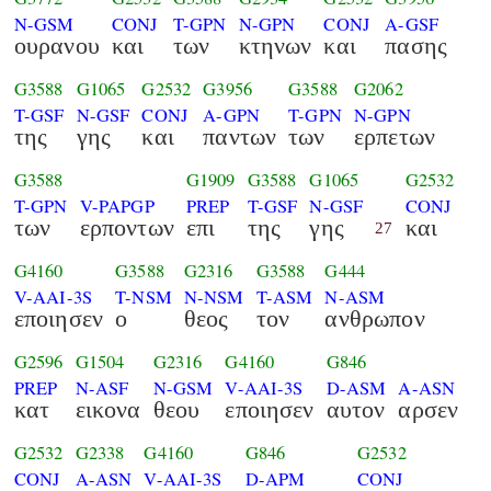
N-GSM
CONJ
T-GPN
N-GPN
CONJ
A-GSF
ουρανου
και
των
κτηνων
και
πασης
G3588
G1065
G2532
G3956
G3588
G2062
T-GSF
N-GSF
CONJ
A-GPN
T-GPN
N-GPN
της
γης
και
παντων
των
ερπετων
G3588
G1909
G3588
G1065
G2532
T-GPN
V-PAPGP
PREP
T-GSF
N-GSF
CONJ
των
ερποντων
επι
της
γης
και
27
G4160
G3588
G2316
G3588
G444
V-AAI-3S
T-NSM
N-NSM
T-ASM
N-ASM
εποιησεν
ο
θεος
τον
ανθρωπον
G2596
G1504
G2316
G4160
G846
PREP
N-ASF
N-GSM
V-AAI-3S
D-ASM
A-ASN
κατ
εικονα
θεου
εποιησεν
αυτον
αρσεν
G2532
G2338
G4160
G846
G2532
CONJ
A-ASN
V-AAI-3S
D-APM
CONJ