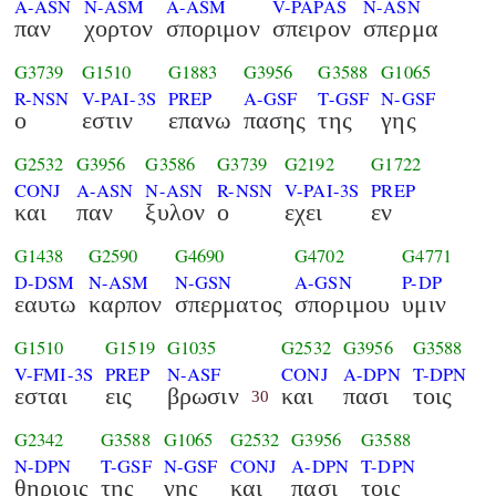
A-ASN
N-ASM
A-ASM
V-PAPAS
N-ASN
παν
χορτον
σποριμον
σπειρον
σπερμα
G3739
G1510
G1883
G3956
G3588
G1065
R-NSN
V-PAI-3S
PREP
A-GSF
T-GSF
N-GSF
ο
εστιν
επανω
πασης
της
γης
G2532
G3956
G3586
G3739
G2192
G1722
CONJ
A-ASN
N-ASN
R-NSN
V-PAI-3S
PREP
και
παν
ξυλον
ο
εχει
εν
G1438
G2590
G4690
G4702
G4771
D-DSM
N-ASM
N-GSN
A-GSN
P-DP
εαυτω
καρπον
σπερματος
σποριμου
υμιν
G1510
G1519
G1035
G2532
G3956
G3588
V-FMI-3S
PREP
N-ASF
CONJ
A-DPN
T-DPN
εσται
εις
βρωσιν
και
πασι
τοις
30
G2342
G3588
G1065
G2532
G3956
G3588
N-DPN
T-GSF
N-GSF
CONJ
A-DPN
T-DPN
θηριοις
της
γης
και
πασι
τοις