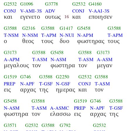
G2532
G1096
G3778
G2532
G4160
CONJ
V-AMI-3S
ADV
CONJ
V-AAI-3S
και
εγενετο
ουτως
και
εποιησεν
16
G3588
G2316
G3588
G1417
G5458
G3588
T-NSM
N-NSM
T-APM
N-NUI
N-APM
T-APM
ο
θεος
τους
δυο
φωστηρας
τους
G3173
G3588
G5458
G3588
G3173
A-APM
T-ASM
N-ASM
T-ASM
A-ASM
μεγαλους
τον
φωστηρα
τον
μεγαν
G1519
G746
G3588
G2250
G2532
G3588
PREP
N-APF
T-GSF
N-GSF
CONJ
T-ASM
εις
αρχας
της
ημερας
και
τον
G5458
G3588
G1519
G746
G3588
N-ASM
T-ASM
A-ASMC
PREP
N-APF
T-GSF
φωστηρα
τον
ελασσω
εις
αρχας
της
G3571
G2532
G3588
G792
G2532