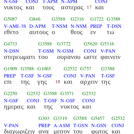
N-GSF
CONJ
T-APM
N-APM
CONJ
νυκτος
και
τους
αστερας
και
17
G5087
G846
G3588
G2316
G1722
G3588
V-AMI-3S
D-APM
T-NSM
N-NSM
PREP
T-DSN
εθετο
αυτους
ο
θεος
εν
τω
G4733
G3588
G3772
G5620
G5316
N-DSN
T-GSM
N-GSM
CONJ
V-PAN
στερεωματι
του
ουρανου
ωστε
φαινειν
G1909
G3588
G1065
G2532
G757
G3588
PREP
T-GSF
N-GSF
CONJ
V-PAN
T-GSF
επι
της
γης
και
αρχειν
της
18
G2250
G2532
G3588
G3571
G2532
N-GSF
CONJ
T-GSF
N-GSF
CONJ
ημερας
και
της
νυκτος
και
G303
G3319
G3588
G5457
G2532
V-PAN
PREP
A-ASM
T-GSN
N-GSN
CONJ
διαχωριζειν
ανα
μεσον
του
φωτος
και