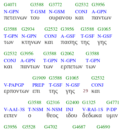
G4071
G3588
G3772
G2532
G3956
N-GPN
T-GSM
N-GSM
CONJ
A-GPN
πετεινων
του
ουρανου
και
παντων
G3588
G2934
G2532
G3956
G3588
G1065
T-GPN
N-GPN
CONJ
A-GSF
T-GSF
N-GSF
των
κτηνων
και
πασης
της
γης
G2532
G3956
G3588
G2062
G3588
CONJ
A-GPN
T-GPN
N-GPN
T-GPN
και
παντων
των
ερπετων
των
G1909
G3588
G1065
G2532
V-PAPGP
PREP
T-GSF
N-GSF
CONJ
ερποντων
επι
της
γης
και
29
G3588
G2316
G2400
G1325
G4771
V-AAI-3S
T-NSM
N-NSM
INJ
V-RAI-1S
P-DP
ειπεν
ο
θεος
ιδου
δεδωκα
υμιν
G3956
G5528
G4702
G4687
G4690