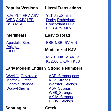
Popular Versions
Literal Translations
KJV
YLT
ERV
ASV
YLT
JuliaSmith
WEB
AKJV
LEB
Darby
Rotherham
BSB
MSB
Concordant
LITV
ECB
ACV
MLV
Interlinears
Easy to Read
Apostolic Bible
BBE
NSB
ISV
VIN
Polyglot
Modernized KJV
IHOT
MSTC
MKJV
AKJV
KJ2000
UKJV
TKJU
Early Modern English
Strong's Numbers
Wycliffe
Coverdale
ABP_Strongs
new
Matthew
Great
KJV_Strongs
Geneva
Bishops
Webster_Strongs
DouayRheims
ASV_Strongs
WEB_Strongs
AKJV_Strongs
CKJV_Strongs
Septuagint
Greek