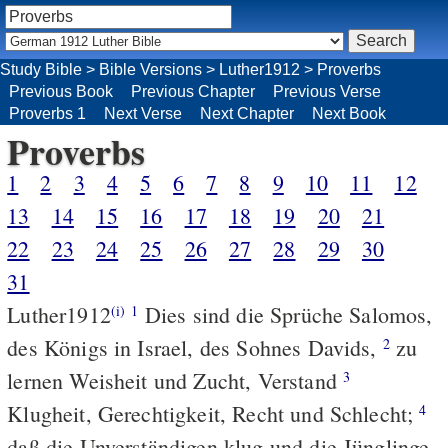
Study Bible
>
Bible Versions
>
Luther1912
>
Proverbs
Previous Book
Previous Chapter
Previous Verse
Proverbs 1
Next Verse
Next Chapter
Next Book
Proverbs
1
2
3
4
5
6
7
8
9
10
11
12
13
14
15
16
17
18
19
20
21
22
23
24
25
26
27
28
29
30
31
Luther1912
Dies sind die Sprüche Salomos,
(i)
1
des Königs in Israel, des Sohnes Davids,
zu
2
lernen Weisheit und Zucht, Verstand
3
Klugheit, Gerechtigkeit, Recht und Schlecht;
4
daß die Unverständigen klug und die Jünglinge