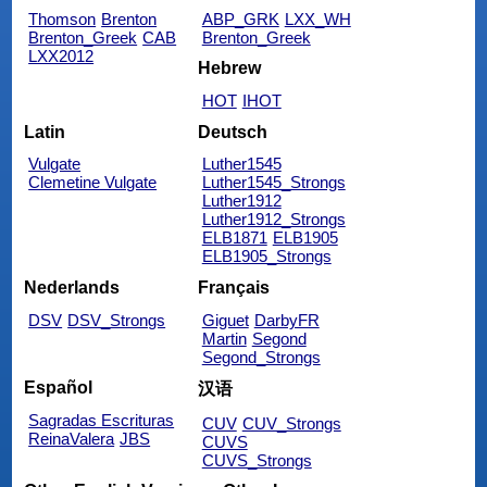
Thomson
Brenton
ABP_GRK
LXX_WH
Brenton_Greek
CAB
Brenton_Greek
LXX2012
Hebrew
HOT
IHOT
Latin
Deutsch
Vulgate
Luther1545
Clemetine Vulgate
Luther1545_Strongs
Luther1912
Luther1912_Strongs
ELB1871
ELB1905
ELB1905_Strongs
Nederlands
Français
DSV
DSV_Strongs
Giguet
DarbyFR
Martin
Segond
Segond_Strongs
Español
汉语
Sagradas Escrituras
CUV
CUV_Strongs
ReinaValera
JBS
CUVS
CUVS_Strongs