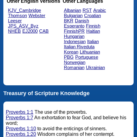
Other English Versions
Other Languages
KJV_Cambridge
Albanian
RST
Arabic
Thomson
Webster
Bulgarian
Croatian
Leeser
BKR
Danish
JPS_ASV_Byz
Esperanto
Finnish
NHEB
EJ2000
CAB
FinnishPR
Haitian
Hungarian
Indonesian
Italian
Italian Riveduta
Korean
Lithuanian
PBG
Portuguese
Norwegian
Romanian
Ukrainian
Treasury of Scripture Knowledge
Proverbs 1:1
The use of the proverbs.
Proverbs 1:7
An exhortation to fear God, and believe his
word;
Proverbs 1:10
to avoid the enticings of sinners.
Proverbs 1:20
Wisdom complains of her contempt.