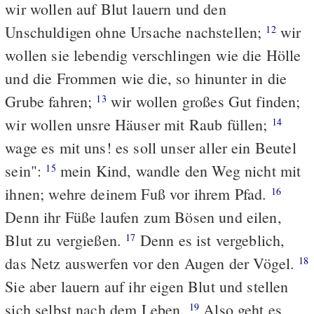
wir wollen auf Blut lauern und den
Unschuldigen ohne Ursache nachstellen;
wir
12
wollen sie lebendig verschlingen wie die Hölle
und die Frommen wie die, so hinunter in die
Grube fahren;
wir wollen großes Gut finden;
13
wir wollen unsre Häuser mit Raub füllen;
14
wage es mit uns! es soll unser aller ein Beutel
sein":
mein Kind, wandle den Weg nicht mit
15
ihnen; wehre deinem Fuß vor ihrem Pfad.
16
Denn ihr Füße laufen zum Bösen und eilen,
Blut zu vergießen.
Denn es ist vergeblich,
17
das Netz auswerfen vor den Augen der Vögel.
18
Sie aber lauern auf ihr eigen Blut und stellen
sich selbst nach dem Leben.
Also geht es
19