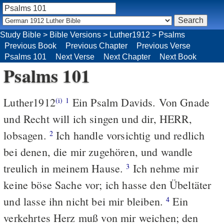
Study Bible
>
Bible Versions
>
Luther1912
>
Psalms
Previous Book
Previous Chapter
Previous Verse
Psalms 101
Next Verse
Next Chapter
Next Book
Psalms 101
Luther1912
Ein Psalm Davids. Von Gnade
(i)
1
und Recht will ich singen und dir, HERR,
lobsagen.
Ich handle vorsichtig und redlich
2
bei denen, die mir zugehören, und wandle
treulich in meinem Hause.
Ich nehme mir
3
keine böse Sache vor; ich hasse den Übeltäter
und lasse ihn nicht bei mir bleiben.
Ein
4
verkehrtes Herz muß von mir weichen; den