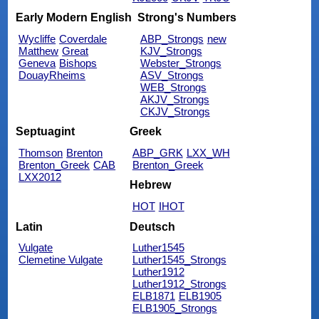
Early Modern English
Strong's Numbers
Wycliffe
Coverdale
ABP_Strongs
new
Matthew
Great
KJV_Strongs
Geneva
Bishops
Webster_Strongs
DouayRheims
ASV_Strongs
WEB_Strongs
AKJV_Strongs
CKJV_Strongs
Septuagint
Greek
Thomson
Brenton
ABP_GRK
LXX_WH
Brenton_Greek
CAB
Brenton_Greek
LXX2012
Hebrew
HOT
IHOT
Latin
Deutsch
Vulgate
Luther1545
Clemetine Vulgate
Luther1545_Strongs
Luther1912
Luther1912_Strongs
ELB1871
ELB1905
ELB1905_Strongs