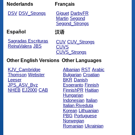
Nederlands
Français
DSV
DSV_Strongs
Giguet
DarbyFR
Martin
Segond
Segond_Strongs
Español
汉语
Sagradas Escrituras
CUV
CUV_Strongs
ReinaValera
JBS
CUVS
CUVS_Strongs
Other English Versions
Other Languages
KJV_Cambridge
Albanian
RST
Arabic
Thomson
Webster
Bulgarian
Croatian
Leeser
BKR
Danish
JPS_ASV_Byz
Esperanto
Finnish
NHEB
EJ2000
CAB
FinnishPR
Haitian
Hungarian
Indonesian
Italian
Italian Riveduta
Korean
Lithuanian
PBG
Portuguese
Norwegian
Romanian
Ukrainian