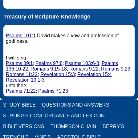
Treasury of Scripture Knowledge
Psalms 101:1
David makes a vow and profession of
godliness.
I will sing.
Psalms 89:1
;
Psalms 97:8
;
Psalms 103:6-8
;
Psalms
136:10-22
;
Romans 9:15-18
;
Romans 9:22
;
Romans 9:23
;
Romans 11:22
;
Revelation 15:3
;
Revelation 15:4
Revelation 19:1-3
unto thee.
Psalms 71:22
;
Psalms 71:23
STUDY BIBLE
QUESTIONS AND ANSWERS
STRONG'S CONCORDANCE AND LEXICON
BIBLE VERSIONS
THOMPSON-CHAIN
BERRY'S
TRENCH'S
VINE'S
APOSTOLIC BIBLE