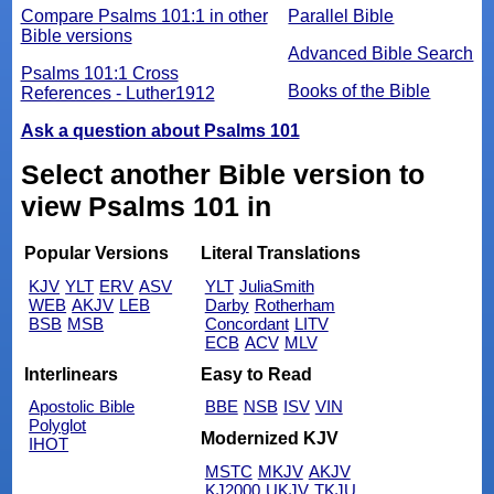
Compare Psalms 101:1 in other
Parallel Bible
Bible versions
Advanced Bible Search
Psalms 101:1 Cross
Books of the Bible
References - Luther1912
Ask a question about Psalms 101
Select another Bible version to
view Psalms 101 in
Popular Versions
Literal Translations
KJV
YLT
ERV
ASV
YLT
JuliaSmith
WEB
AKJV
LEB
Darby
Rotherham
BSB
MSB
Concordant
LITV
ECB
ACV
MLV
Interlinears
Easy to Read
Apostolic Bible
BBE
NSB
ISV
VIN
Polyglot
Modernized KJV
IHOT
MSTC
MKJV
AKJV
KJ2000
UKJV
TKJU