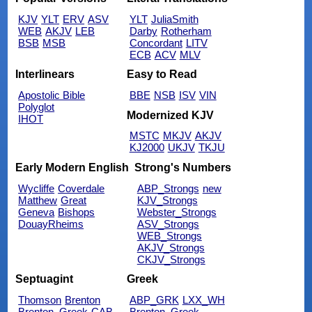
KJV
YLT
ERV
ASV
YLT
JuliaSmith
WEB
AKJV
LEB
Darby
Rotherham
BSB
MSB
Concordant
LITV
ECB
ACV
MLV
Interlinears
Easy to Read
Apostolic Bible
BBE
NSB
ISV
VIN
Polyglot
Modernized KJV
IHOT
MSTC
MKJV
AKJV
KJ2000
UKJV
TKJU
Early Modern English
Strong's Numbers
Wycliffe
Coverdale
ABP_Strongs
new
Matthew
Great
KJV_Strongs
Geneva
Bishops
Webster_Strongs
DouayRheims
ASV_Strongs
WEB_Strongs
AKJV_Strongs
CKJV_Strongs
Septuagint
Greek
Thomson
Brenton
ABP_GRK
LXX_WH
Brenton_Greek
CAB
Brenton_Greek