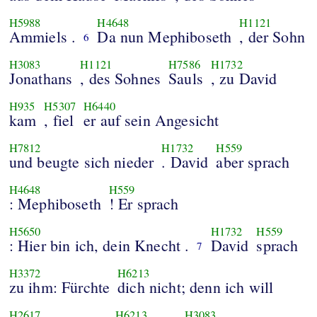
H5988
H4648
H1121
Ammiels .
Da nun Mephiboseth
, der Sohn
6
H3083
H1121
H7586
H1732
Jonathans
, des Sohnes
Sauls
, zu David
H935
H5307
H6440
kam
, fiel
er auf sein Angesicht
H7812
H1732
H559
und beugte sich nieder
. David
aber sprach
H4648
H559
: Mephiboseth
! Er sprach
H5650
H1732
H559
: Hier bin ich, dein Knecht .
David
sprach
7
H3372
H6213
zu ihm: Fürchte
dich nicht; denn ich will
H2617
H6213
H3083