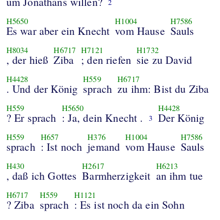
um Jonathans willen?
2
H5650
H1004
H7586
Es war aber ein Knecht
vom Hause
Sauls
H8034
H6717
H7121
H1732
, der hieß
Ziba
; den riefen
sie zu David
H4428
H559
H6717
. Und der König
sprach
zu ihm: Bist du Ziba
H559
H5650
H4428
? Er sprach
: Ja, dein Knecht .
Der König
3
H559
H657
H376
H1004
H7586
sprach
: Ist noch
jemand
vom Hause
Sauls
H430
H2617
H6213
, daß ich Gottes
Barmherzigkeit
an ihm tue
H6717
H559
H1121
? Ziba
sprach
: Es ist noch da ein Sohn