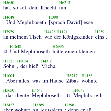
H5650
H6213
hat, so soll dein Knecht
tun
H4648
H398
. Und Mephiboseth
[sprach David] esse
H7979
H4428
H1121
H259
an meinem Tisch
wie der Königskinder
eins .
H4648
H6996
Und Mephiboseth
hatte einen kleinen
12
H1121
H8034
H4316
Sohn
, der hieß
Micha
H1004
H6717
H4186
. Aber alles, was im Hause
Zibas
wohnte
H5650
H4648
H4648
, das diente
Mephiboseth .
Mephiboseth
13
H3427
H3389
H398
aber wohnte
zu Jerusalem
; denn er aß