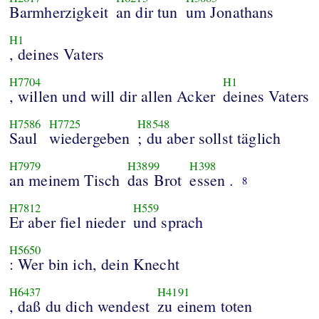
Barmherzigkeit
an dir tun
um Jonathans
H1
, deines Vaters
H7704
H1
, willen und will dir allen Acker
deines Vaters
H7586
H7725
H8548
Saul
wiedergeben
; du aber sollst täglich
H7979
H3899
H398
an meinem Tisch
das Brot
essen .
8
H7812
H559
Er aber fiel nieder
und sprach
H5650
: Wer bin ich, dein Knecht
H6437
H4191
, daß du dich wendest
zu einem toten