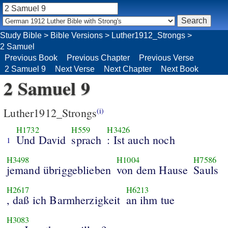
Study Bible
>
Bible Versions
>
Luther1912_Strongs
>
2 Samuel
Previous Book
Previous Chapter
Previous Verse
2 Samuel 9
Next Verse
Next Chapter
Next Book
2 Samuel 9
Luther1912_Strongs
(i)
H1732
H559
H3426
Und David
sprach
: Ist auch noch
1
H3498
H1004
H7586
jemand übriggeblieben
von dem Hause
Sauls
H2617
H6213
, daß ich Barmherzigkeit
an ihm tue
H3083