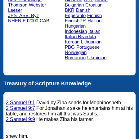
Thomson
Webster
Bulgarian
Croatian
Leeser
BKR
Danish
JPS_ASV_Byz
Esperanto
Finnish
NHEB
EJ2000
CAB
FinnishPR
Haitian
Hungarian
Indonesian
Italian
Italian Riveduta
Korean
Lithuanian
PBG
Portuguese
Norwegian
Romanian
Ukrainian
Treasury of Scripture Knowledge
2 Samuel 9:1
David by Ziba sends for Mephibosheth.
2 Samuel 9:7
For Jonathan's sake he entertains him at his
table, and restores him all that was Saul's.
2 Samuel 9:9
He makes Ziba his farmer.
shew him.