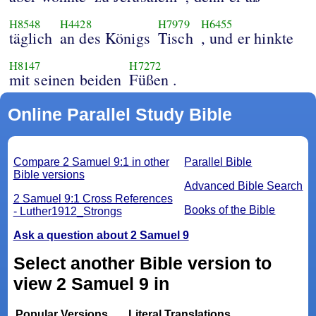
H8548
H4428
H7979
H6455
täglich
an des Königs
Tisch
, und er hinkte
H8147
H7272
mit seinen beiden
Füßen .
Online Parallel Study Bible
Compare 2 Samuel 9:1 in other
Parallel Bible
Bible versions
Advanced Bible Search
2 Samuel 9:1 Cross References
Books of the Bible
- Luther1912_Strongs
Ask a question about 2 Samuel 9
Select another Bible version to
view 2 Samuel 9 in
Popular Versions
Literal Translations