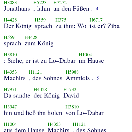
H3083
H5223
H7272
Jonathans
, lahm
an den Füßen .
4
H4428
H559
H375
H6717
Der König
sprach
zu ihm: Wo
ist er? Ziba
H559
H4428
sprach
zum König
H3810
H1004
: Siehe, er ist zu Lo–Dabar
im Hause
H4353
H1121
H5988
Machirs
, des Sohnes
Ammiels .
5
H7971
H4428
H1732
Da sandte
der König
David
H3947
H3810
hin und ließ ihn holen
von Lo–Dabar
H1004
H4353
H1121
aus dem Hause
Machirs
, des Sohnes