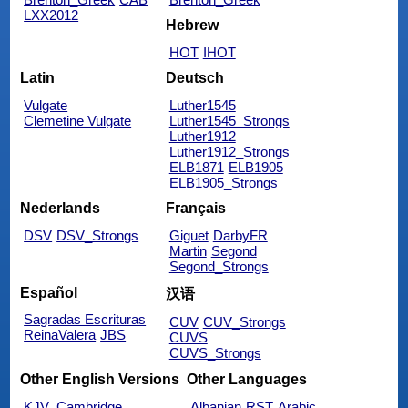
LXX2012
Hebrew
HOT
IHOT
Latin
Deutsch
Vulgate
Luther1545
Clemetine Vulgate
Luther1545_Strongs
Luther1912
Luther1912_Strongs
ELB1871
ELB1905
ELB1905_Strongs
Nederlands
Français
DSV
DSV_Strongs
Giguet
DarbyFR
Martin
Segond
Segond_Strongs
Español
汉语
Sagradas Escrituras
CUV
CUV_Strongs
ReinaValera
JBS
CUVS
CUVS_Strongs
Other English Versions
Other Languages
KJV_Cambridge
Albanian
RST
Arabic