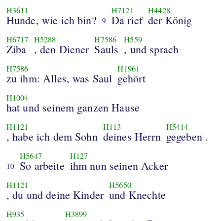
H3611
H7121
H4428
Hunde, wie ich bin?
Da rief
der König
9
H6717
H5288
H7586
H559
Ziba
, den Diener
Sauls
, und sprach
H7586
H1961
zu ihm: Alles, was Saul
gehört
H1004
hat und seinem ganzen Hause
H1121
H113
H5414
, habe ich dem Sohn
deines Herrn
gegeben .
H5647
H127
So arbeite
ihm nun seinen Acker
10
H1121
H5650
, du und deine Kinder
und Knechte
H935
H3899