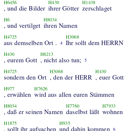
H6456
H430
H1438
, und die Bilder
ihrer Götter
zerschlaget
H6
H8034
, und vertilget
ihren Namen
H4725
H3068
aus demselben Ort .
Ihr sollt dem HERRN
4
H430
H6213
, eurem Gott
, nicht also tun;
5
H4725
H3068
H430
sondern den Ort
, den der HERR
, euer Gott
H977
H7626
, erwählen
wird aus allen euren Stämmen
H8034
H7760
H7933
, daß er seinen Namen
daselbst läßt
wohnen
H1875
H935
, sollt ihr aufsuchen
und dahin kommen
6