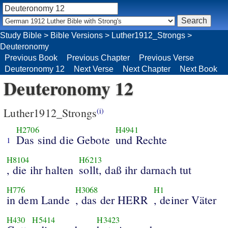
Study Bible
>
Bible Versions
>
Luther1912_Strongs
>
Deuteronomy
Previous Book
Previous Chapter
Previous Verse
Deuteronomy 12
Next Verse
Next Chapter
Next Book
Deuteronomy 12
Luther1912_Strongs
(i)
H2706
H4941
Das sind die Gebote
und Rechte
1
H8104
H6213
, die ihr halten
sollt, daß ihr darnach tut
H776
H3068
H1
in dem Lande
, das der HERR
, deiner Väter
H430
H5414
H3423