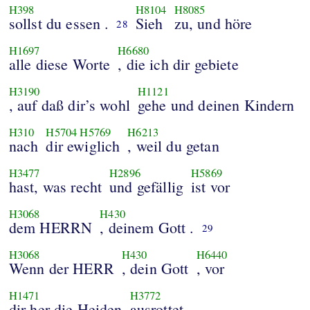
H398
H8104
H8085
sollst du essen .
Sieh
zu, und höre
28
H1697
H6680
alle diese Worte
, die ich dir gebiete
H3190
H1121
, auf daß dir’s wohl
gehe und deinen Kindern
H310
H5704
H5769
H6213
nach
dir ewiglich
, weil du getan
H3477
H2896
H5869
hast, was recht
und gefällig
ist vor
H3068
H430
dem HERRN
, deinem Gott .
29
H3068
H430
H6440
Wenn der HERR
, dein Gott
, vor
H1471
H3772
dir her die Heiden
ausrottet