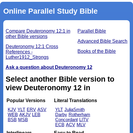
Online Parallel Study Bible
Compare Deuteronomy 12:1 in
Parallel Bible
other Bible versions
Advanced Bible Search
Deuteronomy 12:1 Cross
Books of the Bible
References -
Luther1912_Strongs
Ask a question about Deuteronomy 12
Select another Bible version to
view Deuteronomy 12 in
Popular Versions
Literal Translations
KJV
YLT
ERV
ASV
YLT
JuliaSmith
WEB
AKJV
LEB
Darby
Rotherham
BSB
MSB
Concordant
LITV
ECB
ACV
MLV
Interlinears
Easy to Read