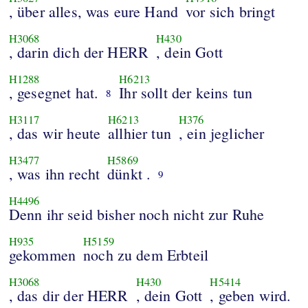
, über alles, was eure Hand
vor sich bringt
H3068
H430
, darin dich der HERR
, dein Gott
H1288
H6213
, gesegnet hat.
Ihr sollt der keins tun
8
H3117
H6213
H376
, das wir heute
allhier tun
, ein jeglicher
H3477
H5869
, was ihn recht
dünkt .
9
H4496
Denn ihr seid bisher noch nicht zur Ruhe
H935
H5159
gekommen
noch zu dem Erbteil
H3068
H430
H5414
, das dir der HERR
, dein Gott
, geben wird.