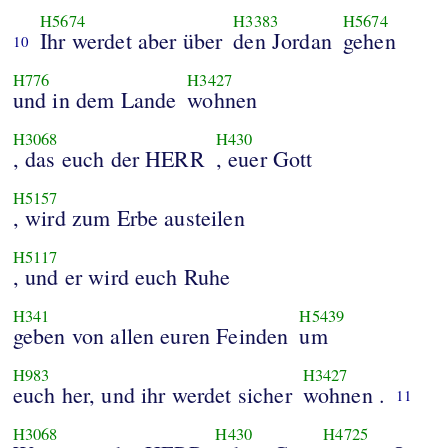
H5674
H3383
H5674
Ihr werdet aber über
den Jordan
gehen
10
H776
H3427
und in dem Lande
wohnen
H3068
H430
, das euch der HERR
, euer Gott
H5157
, wird zum Erbe austeilen
H5117
, und er wird euch Ruhe
H341
H5439
geben von allen euren Feinden
um
H983
H3427
euch her, und ihr werdet sicher
wohnen .
11
H3068
H430
H4725