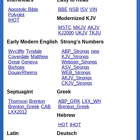
Apostolic Bible
BBE
NSB
ISV
VIN
Polyglot
Modernized KJV
IHOT
MSTC
MKJV
AKJV
KJ2000
UKJV
TKJU
Early Modern English
Strong's Numbers
Wycliffe
Tyndale
ABP_Strongs
new
Coverdale
Matthew
KJV_Strongs
Great
Geneva
Webster_Strongs
Bishops
ASV_Strongs
DouayRheims
WEB_Strongs
AKJV_Strongs
CKJV_Strongs
Septuagint
Greek
Thomson
Brenton
ABP_GRK
LXX_WH
Brenton_Greek
CAB
Brenton_Greek
LXX2012
Hebrew
HOT
IHOT
Latin
Deutsch