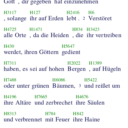
Gott
, dir gegeben
hat einzunehmen
H3117
H127
H2416
H6
, solange
ihr auf Erden
lebt .
Verstöret
2
H4725
H1471
H834
H3423
alle Orte
, da die Heiden
, die
ihr vertreiben
H430
H5647
werdet, ihren Göttern
gedient
H7311
H2022
H1389
haben, es sei auf hohen
Bergen
, auf Hügeln
H7488
H6086
H5422
oder unter grünen
Bäumen,
und reißet um
3
H4196
H7665
H4676
ihre Altäre
und zerbrechet
ihre Säulen
H8313
H784
H842
und verbrennet
mit Feuer
ihre Haine