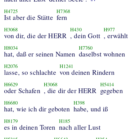
H4725
H7368
Ist aber die Stätte
fern
H3068
H430
H977
von dir, die der HERR
, dein Gott
, erwählt
H8034
H7760
hat, daß er seinen Namen
daselbst wohnen
H2076
H1241
lasse, so schlachte
von deinen Rindern
H6629
H3068
H5414
oder Schafen
, die dir der HERR
gegeben
H6680
H398
hat, wie ich dir geboten
habe, und iß
H8179
H185
es in deinen Toren
nach aller Lust