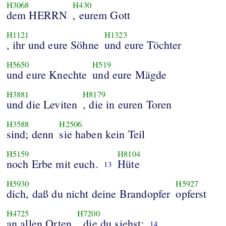
H3068
H430
dem HERRN
, eurem Gott
H1121
H1323
, ihr und eure Söhne
und eure Töchter
H5650
H519
und eure Knechte
und eure Mägde
H3881
H8179
und die Leviten
, die in euren Toren
H3588
H2506
sind; denn
sie haben kein Teil
H5159
H8104
noch Erbe mit euch.
Hüte
13
H5930
H5927
dich, daß du nicht deine Brandopfer
opferst
H4725
H7200
an allen Orten
, die du siehst;
14