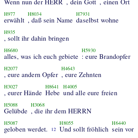
Wenn nun der HERR
, dein Gott
, einen Ort
H977
H8034
H7931
erwählt
, daß sein Name
daselbst wohne
H935
, sollt ihr dahin bringen
H6680
H5930
alles, was ich euch gebiete
: eure Brandopfer
H2077
H4643
, eure andern Opfer
, eure Zehnten
H3027
H8641
H4005
, eurer Hände
Hebe
und alle eure freien
H5088
H3068
Gelübde
, die ihr dem HERRN
H5087
H8055
H6440
geloben werdet.
Und sollt fröhlich
sein vor
12