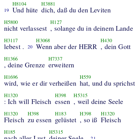
H8104
H3881
Und hüte
dich, daß du den Leviten
19
H5800
H127
nicht verlassest
, solange du in deinem Lande
H3117
H3068
H430
lebest .
Wenn aber der HERR
, dein Gott
20
H1366
H7337
, deine Grenze
erweitern
H1696
H559
wird, wie er dir verheißen
hat, und du sprichst
H1320
H398
H5315
: Ich will Fleisch
essen
, weil deine Seele
H1320
H398
H183
H398
H1320
Fleisch
zu essen
gelüstet
, so iß
Fleisch
H185
H5315
nach aller Lust
deiner Seele .
21