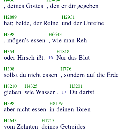
, deines Gottes
, den er dir gegeben
H2889
H2931
hat; beide, der Reine
und der Unreine
H398
H6643
, mögen’s essen
, wie man Reh
H354
H1818
oder Hirsch ißt.
Nur das Blut
16
H398
H776
sollst du nicht essen
, sondern auf die Erde
H8210
H4325
H3201
gießen
wie Wasser .
Du darfst
17
H398
H8179
aber nicht essen
in deinen Toren
H4643
H1715
vom Zehnten
deines Getreides