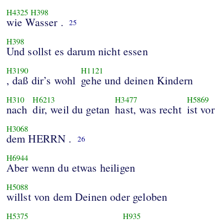
H4325
H398
wie Wasser .
25
H398
Und sollst es darum nicht essen
H3190
H1121
, daß dir’s wohl
gehe und deinen Kindern
H310
H6213
H3477
H5869
nach
dir, weil du getan
hast, was recht
ist vor
H3068
dem HERRN .
26
H6944
Aber wenn du etwas heiligen
H5088
willst von dem Deinen oder geloben
H5375
H935