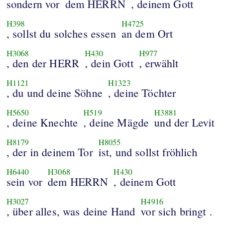
sondern vor
dem HERRN
, deinem Gott
H398
H4725
, sollst du solches essen
an dem Ort
H3068
H430
H977
, den der HERR
, dein Gott
, erwählt
H1121
H1323
, du und deine Söhne
, deine Töchter
H5650
H519
H3881
, deine Knechte
, deine Mägde
und der Levit
H8179
H8055
, der in deinem Tor
ist, und sollst fröhlich
H6440
H3068
H430
sein vor
dem HERRN
, deinem Gott
H3027
H4916
, über alles, was deine Hand
vor sich bringt .