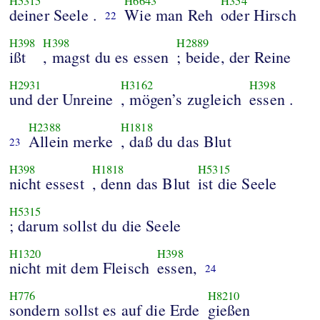
H5315
H6643
H354
deiner Seele .
Wie man Reh
oder Hirsch
22
H398
H398
H2889
ißt
, magst du es essen
; beide, der Reine
H2931
H3162
H398
und der Unreine
, mögen’s zugleich
essen .
H2388
H1818
Allein merke
, daß du das Blut
23
H398
H1818
H5315
nicht essest
, denn das Blut
ist die Seele
H5315
; darum sollst du die Seele
H1320
H398
nicht mit dem Fleisch
essen,
24
H776
H8210
sondern sollst es auf die Erde
gießen