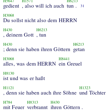
H5647
H1571
H6213
gedient
, also will ich auch
tun .
31
H3068
Du sollst nicht also dem HERRN
H430
H6213
, deinem Gott
, tun
H430
H6213
; denn sie haben ihren Göttern
getan
H3068
H8441
alles, was dem HERRN
ein Greuel
H8130
ist und was er haßt
H1121
H1323
, denn sie haben auch ihre Söhne
und Töchter
H784
H8313
H430
mit Feuer
verbrannt
ihren Göttern .