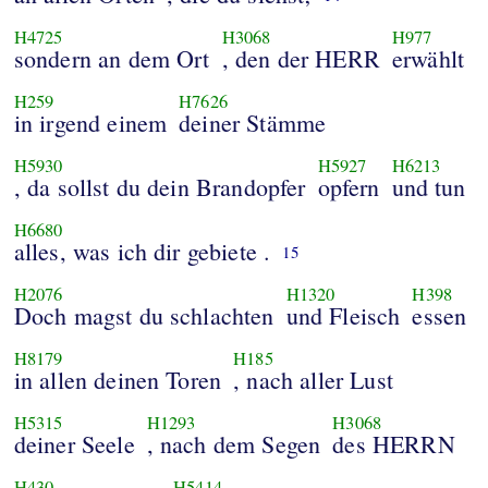
H4725
H3068
H977
sondern an dem Ort
, den der HERR
erwählt
H259
H7626
in irgend einem
deiner Stämme
H5930
H5927
H6213
, da sollst du dein Brandopfer
opfern
und tun
H6680
alles, was ich dir gebiete .
15
H2076
H1320
H398
Doch magst du schlachten
und Fleisch
essen
H8179
H185
in allen deinen Toren
, nach aller Lust
H5315
H1293
H3068
deiner Seele
, nach dem Segen
des HERRN
H430
H5414