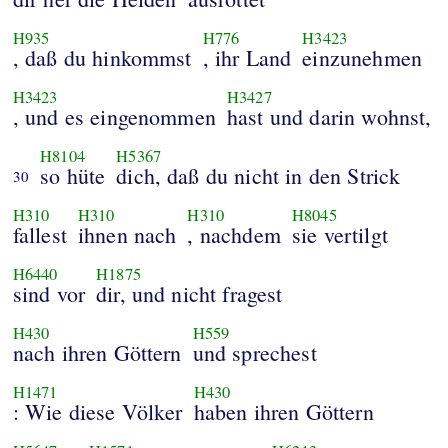
H935
H776
H3423
, daß du hinkommst
, ihr Land
einzunehmen
H3423
H3427
, und es eingenommen
hast und darin wohnst,
H8104
H5367
so hüte
dich, daß du nicht in den Strick
30
H310
H310
H310
H8045
fallest
ihnen nach
, nachdem
sie vertilgt
H6440
H1875
sind vor
dir, und nicht fragest
H430
H559
nach ihren Göttern
und sprechest
H1471
H430
: Wie diese Völker
haben ihren Göttern