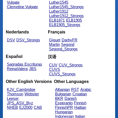
Vulgate
Luther1545
Clemetine Vulgate
Luther1545_Strongs
Luther1912
Luther1912_Strongs
ELB1871
ELB1905
ELB1905_Strongs
Nederlands
Français
DSV
DSV_Strongs
Giguet
DarbyFR
Martin
Segond
Segond_Strongs
Español
汉语
Sagradas Escrituras
CUV
CUV_Strongs
ReinaValera
JBS
CUVS
CUVS_Strongs
Other English Versions
Other Languages
KJV_Cambridge
Albanian
RST
Arabic
Thomson
Webster
Bulgarian
Croatian
Leeser
BKR
Danish
JPS_ASV_Byz
Esperanto
Finnish
NHEB
EJ2000
CAB
FinnishPR
Haitian
Hungarian
Indonesian
Italian