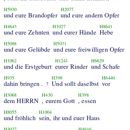
H5930
H2077
und eure Brandopfer
und eure andern Opfer
H4643
H3027
H8641
und eure Zehnten
und eurer Hände
Hebe
H5088
H5071
und eure Gelübde
und eure freiwilligen Opfer
H1062
H1241
H6629
und die Erstgeburt
eurer Rinder
und Schafe
H935
H398
H6440
dahin bringen .
Und sollt daselbst
vor
7
H3068
H430
H398
dem HERRN
, eurem Gott
, essen
H8055
H1004
und fröhlich
sein, ihr und euer Haus
H3027
H4916