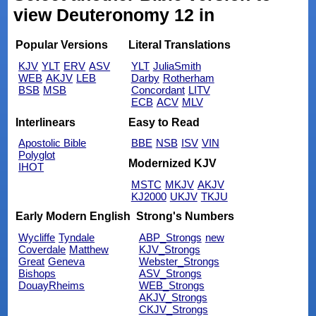
view Deuteronomy 12 in
Popular Versions
Literal Translations
KJV
YLT
ERV
ASV
YLT
JuliaSmith
WEB
AKJV
LEB
Darby
Rotherham
BSB
MSB
Concordant
LITV
ECB
ACV
MLV
Interlinears
Easy to Read
Apostolic Bible
BBE
NSB
ISV
VIN
Polyglot
Modernized KJV
IHOT
MSTC
MKJV
AKJV
KJ2000
UKJV
TKJU
Early Modern English
Strong's Numbers
Wycliffe
Tyndale
ABP_Strongs
new
Coverdale
Matthew
KJV_Strongs
Great
Geneva
Webster_Strongs
Bishops
ASV_Strongs
DouayRheims
WEB_Strongs
AKJV_Strongs
CKJV_Strongs