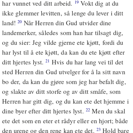
har vunnet ved ditt arbeid.
Vokt dig at du
19
ikke glemmer levitten, så lenge du lever i ditt
land!
Når Herren din Gud utvider dine
20
landemerker, således som han har tilsagt dig,
og du sier: Jeg vilde gjerne ete kjøtt, fordi du
har lyst til å ete kjøtt, da kan du ete kjøtt efter
ditt hjertes lyst.
Hvis du har lang vei til det
21
sted Herren din Gud utvelger for å la sitt navn
bo der, da kan du gjøre som jeg har befalt dig,
og slakte av ditt storfe og av ditt småfe, som
Herren har gitt dig, og du kan ete det hjemme i
dine byer efter ditt hjertes lyst.
Men du skal
22
ete det som en eter et rådyr eller en hjort; både
den urene og den rene kan ete det.
Hold bare
23