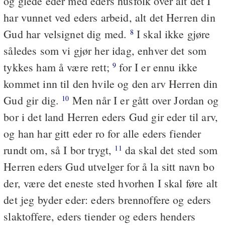
og glede eder med eders husfolk over alt det I
har vunnet ved eders arbeid, alt det Herren din
Gud har velsignet dig med.
I skal ikke gjøre
8
således som vi gjør her idag, enhver det som
tykkes ham å være rett;
for I er ennu ikke
9
kommet inn til den hvile og den arv Herren din
Gud gir dig.
Men når I er gått over Jordan og
10
bor i det land Herren eders Gud gir eder til arv,
og han har gitt eder ro for alle eders fiender
rundt om, så I bor trygt,
da skal det sted som
11
Herren eders Gud utvelger for å la sitt navn bo
der, være det eneste sted hvorhen I skal føre alt
det jeg byder eder: eders brennoffere og eders
slaktoffere, eders tiender og eders henders