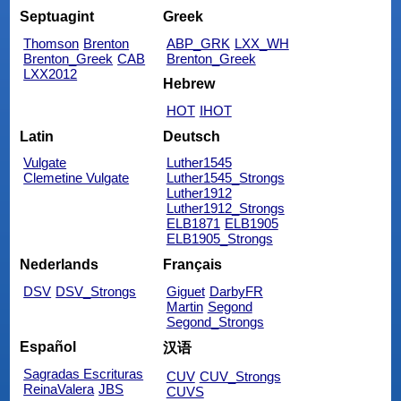
Septuagint
Greek
Thomson
Brenton
ABP_GRK
LXX_WH
Brenton_Greek
CAB
Brenton_Greek
LXX2012
Hebrew
HOT
IHOT
Latin
Deutsch
Vulgate
Luther1545
Clemetine Vulgate
Luther1545_Strongs
Luther1912
Luther1912_Strongs
ELB1871
ELB1905
ELB1905_Strongs
Nederlands
Français
DSV
DSV_Strongs
Giguet
DarbyFR
Martin
Segond
Segond_Strongs
Español
汉语
Sagradas Escrituras
CUV
CUV_Strongs
ReinaValera
JBS
CUVS