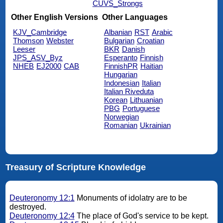
CUVS_Strongs
Other English Versions
Other Languages
KJV_Cambridge
Albanian
RST
Arabic
Thomson
Webster
Bulgarian
Croatian
Leeser
BKR
Danish
JPS_ASV_Byz
Esperanto
Finnish
NHEB
EJ2000
CAB
FinnishPR
Haitian
Hungarian
Indonesian
Italian
Italian Riveduta
Korean
Lithuanian
PBG
Portuguese
Norwegian
Romanian
Ukrainian
Treasury of Scripture Knowledge
Deuteronomy 12:1
Monuments of idolatry are to be
destroyed.
Deuteronomy 12:4
The place of God's service to be kept.