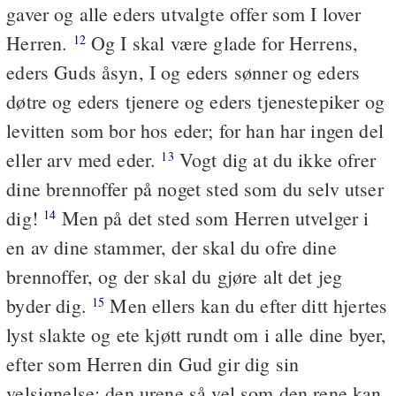
gaver og alle eders utvalgte offer som I lover
Herren.
Og I skal være glade for Herrens,
12
eders Guds åsyn, I og eders sønner og eders
døtre og eders tjenere og eders tjenestepiker og
levitten som bor hos eder; for han har ingen del
eller arv med eder.
Vogt dig at du ikke ofrer
13
dine brennoffer på noget sted som du selv utser
dig!
Men på det sted som Herren utvelger i
14
en av dine stammer, der skal du ofre dine
brennoffer, og der skal du gjøre alt det jeg
byder dig.
Men ellers kan du efter ditt hjertes
15
lyst slakte og ete kjøtt rundt om i alle dine byer,
efter som Herren din Gud gir dig sin
velsignelse; den urene så vel som den rene kan