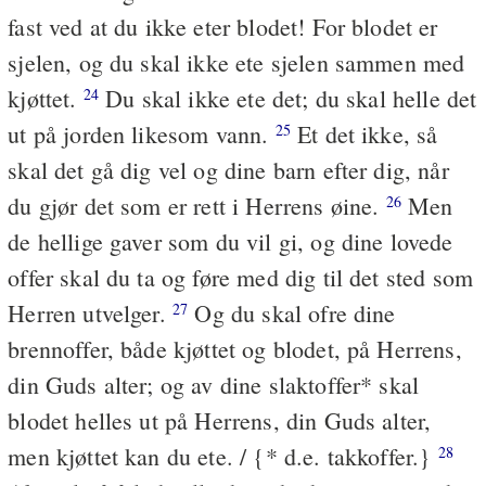
fast ved at du ikke eter blodet! For blodet er
sjelen, og du skal ikke ete sjelen sammen med
kjøttet.
Du skal ikke ete det; du skal helle det
24
ut på jorden likesom vann.
Et det ikke, så
25
skal det gå dig vel og dine barn efter dig, når
du gjør det som er rett i Herrens øine.
Men
26
de hellige gaver som du vil gi, og dine lovede
offer skal du ta og føre med dig til det sted som
Herren utvelger.
Og du skal ofre dine
27
brennoffer, både kjøttet og blodet, på Herrens,
din Guds alter; og av dine slaktoffer* skal
blodet helles ut på Herrens, din Guds alter,
men kjøttet kan du ete. / {* d.e. takkoffer.}
28