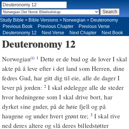
Study Bible
>
Bible Versions
>
Norwegian
>
Deuteronomy
Previous Book
Previous Chapter
Previous Verse
Deuteronomy 12
Next Verse
Next Chapter
Next Book
Deuteronomy 12
Norwegian
Dette er de bud og de lover I skal
(i)
1
akte på å leve efter i det land som Herren, dine
fedres Gud, har gitt dig til eie, alle de dager I
lever på jorden:
I skal ødelegge alle de steder
2
hvor hedningene som I skal drive bort, har
dyrket sine guder, på de høie fjell og på
haugene og under hvert grønt tre;
I skal rive
3
ned deres altere og slå deres billedstøtter