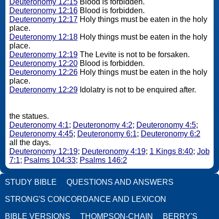
Deuteronomy 12:15
Blood is forbidden.
Deuteronomy 12:16
Blood is forbidden.
Deuteronomy 12:17
Holy things must be eaten in the holy
place.
Deuteronomy 12:18
Holy things must be eaten in the holy
place.
Deuteronomy 12:19
The Levite is not to be forsaken.
Deuteronomy 12:20
Blood is forbidden.
Deuteronomy 12:26
Holy things must be eaten in the holy
place.
Deuteronomy 12:29
Idolatry is not to be enquired after.
the statues.
Deuteronomy 4:1
;
Deuteronomy 4:2
;
Deuteronomy 4:5
;
Deuteronomy 4:45
;
Deuteronomy 6:1
;
Deuteronomy 6:2
all the days.
Deuteronomy 12:19
;
Deuteronomy 4:19
;
1 Kings 8:40
;
Job
7:1
;
Psalms 104:33
;
Psalms 146:2
STUDY BIBLE
QUESTIONS AND ANSWERS
STRONG'S CONCORDANCE AND LEXICON
BIBLE VERSIONS
THOMPSON-CHAIN
BERRY'S