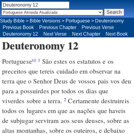
Study Bible
>
Bible Versions
>
Portuguese
>
Deuteronomy
Previous Book
Previous Chapter
Previous Verse
Deuteronomy 12
Next Verse
Next Chapter
Next Book
Deuteronomy 12
Portuguese
São estes os estatutos e os
(i)
1
preceitos que tereis cuidado em observar na
terra que o Senhor Deus de vossos pais vos deu
para a possuirdes por todos os dias que
viverdes sobre a terra.
Certamente destruireis
2
todos os lugares em que as nações que haveis
de subjugar serviram aos seus deuses, sobre as
altas montanhas, sobre os outeiros, e debaixo