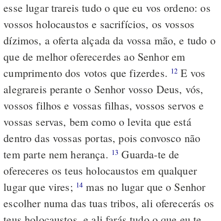
esse lugar trareis tudo o que eu vos ordeno: os
vossos holocaustos e sacrifícios, os vossos
dízimos, a oferta alçada da vossa mão, e tudo o
que de melhor oferecerdes ao Senhor em
cumprimento dos votos que fizerdes.
E vos
12
alegrareis perante o Senhor vosso Deus, vós,
vossos filhos e vossas filhas, vossos servos e
vossas servas, bem como o levita que está
dentro das vossas portas, pois convosco não
tem parte nem herança.
Guarda-te de
13
ofereceres os teus holocaustos em qualquer
lugar que vires;
mas no lugar que o Senhor
14
escolher numa das tuas tribos, ali oferecerás os
teus holocaustos, e ali farás tudo o que eu te