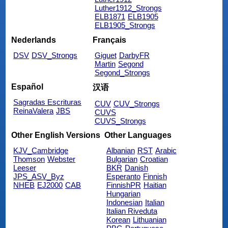
Luther1912_Strongs
ELB1871
ELB1905
ELB1905_Strongs
Nederlands
Français
DSV
DSV_Strongs
Giguet
DarbyFR
Martin
Segond
Segond_Strongs
Español
汉语
Sagradas Escrituras
CUV
CUV_Strongs
ReinaValera
JBS
CUVS
CUVS_Strongs
Other English Versions
Other Languages
KJV_Cambridge
Albanian
RST
Arabic
Thomson
Webster
Bulgarian
Croatian
Leeser
BKR
Danish
JPS_ASV_Byz
Esperanto
Finnish
NHEB
EJ2000
CAB
FinnishPR
Haitian
Hungarian
Indonesian
Italian
Italian Riveduta
Korean
Lithuanian