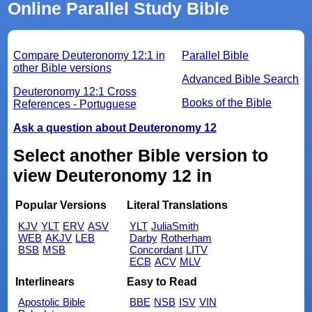
Online Parallel Study Bible
Compare Deuteronomy 12:1 in
Parallel Bible
other Bible versions
Advanced Bible Search
Deuteronomy 12:1 Cross
Books of the Bible
References - Portuguese
Ask a question about Deuteronomy 12
Select another Bible version to
view Deuteronomy 12 in
Popular Versions
Literal Translations
KJV
YLT
ERV
ASV
YLT
JuliaSmith
WEB
AKJV
LEB
Darby
Rotherham
BSB
MSB
Concordant
LITV
ECB
ACV
MLV
Interlinears
Easy to Read
Apostolic Bible
BBE
NSB
ISV
VIN