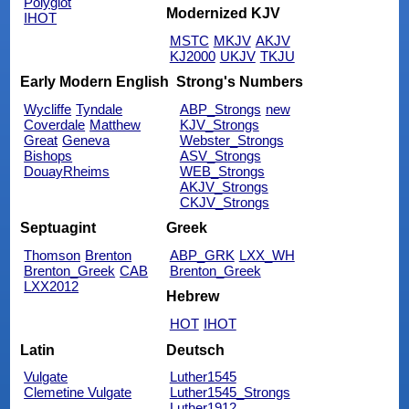
Polyglot
Modernized KJV
IHOT
MSTC
MKJV
AKJV
KJ2000
UKJV
TKJU
Early Modern English
Strong's Numbers
Wycliffe
Tyndale
ABP_Strongs
new
Coverdale
Matthew
KJV_Strongs
Great
Geneva
Webster_Strongs
Bishops
ASV_Strongs
DouayRheims
WEB_Strongs
AKJV_Strongs
CKJV_Strongs
Septuagint
Greek
Thomson
Brenton
ABP_GRK
LXX_WH
Brenton_Greek
CAB
Brenton_Greek
LXX2012
Hebrew
HOT
IHOT
Latin
Deutsch
Vulgate
Luther1545
Clemetine Vulgate
Luther1545_Strongs
Luther1912