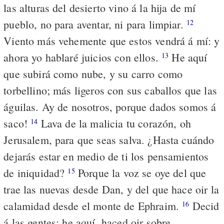
las alturas del desierto vino á la hija de mí
pueblo, no para aventar, ni para limpiar.
12
Viento más vehemente que estos vendrá á mí: y
ahora yo hablaré juicios con ellos.
He aquí
13
que subirá como nube, y su carro como
torbellino; más ligeros con sus caballos que las
águilas. ­Ay de nosotros, porque dados somos á
saco!
Lava de la malicia tu corazón, oh
14
Jerusalem, para que seas salva. ¿Hasta cuándo
dejarás estar en medio de ti los pensamientos
de iniquidad?
Porque la voz se oye del que
15
trae las nuevas desde Dan, y del que hace oir la
calamidad desde el monte de Ephraim.
Decid
16
á las gentes; he aquí, haced oir sobre