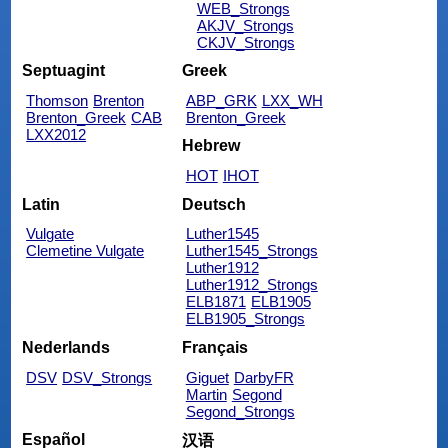
WEB_Strongs
AKJV_Strongs
CKJV_Strongs
Septuagint
Greek
Thomson
Brenton
ABP_GRK
LXX_WH
Brenton_Greek
CAB
Brenton_Greek
LXX2012
Hebrew
HOT
IHOT
Latin
Deutsch
Vulgate
Luther1545
Clemetine Vulgate
Luther1545_Strongs
Luther1912
Luther1912_Strongs
ELB1871
ELB1905
ELB1905_Strongs
Nederlands
Français
DSV
DSV_Strongs
Giguet
DarbyFR
Martin
Segond
Segond_Strongs
Español
汉语