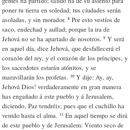
gentes ha partido; salido ha de su asiento para
poner tu tierra en soledad; tus ciudades serán
asoladas, y sin morador.
Por esto vestíos de
8
saco, endechad y aullad; porque la ira de
Jehová no se ha apartado de nosotros.
Y será
9
en aquel día, dice Jehová, que desfallecerá el
corazón del rey, y el corazón de los príncipes, y
los sacerdotes estarán atónitos, y se
maravillarán los profetas.
Y dije: ­Ay, ay,
10
Jehová Dios! verdaderamente en gran manera
has engañado á este pueblo y á Jerusalem,
diciendo, Paz tendréis; pues que el cuchillo ha
venido hasta el alma.
En aquel tiempo se dirá
11
de este pueblo y de Jerusalem: Viento seco de