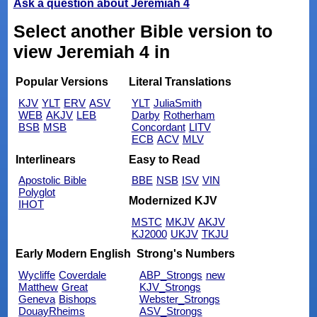
Ask a question about Jeremiah 4
Select another Bible version to
view Jeremiah 4 in
Popular Versions
Literal Translations
KJV
YLT
ERV
ASV
YLT
JuliaSmith
WEB
AKJV
LEB
Darby
Rotherham
BSB
MSB
Concordant
LITV
ECB
ACV
MLV
Interlinears
Easy to Read
Apostolic Bible
BBE
NSB
ISV
VIN
Polyglot
Modernized KJV
IHOT
MSTC
MKJV
AKJV
KJ2000
UKJV
TKJU
Early Modern English
Strong's Numbers
Wycliffe
Coverdale
ABP_Strongs
new
Matthew
Great
KJV_Strongs
Geneva
Bishops
Webster_Strongs
DouayRheims
ASV_Strongs