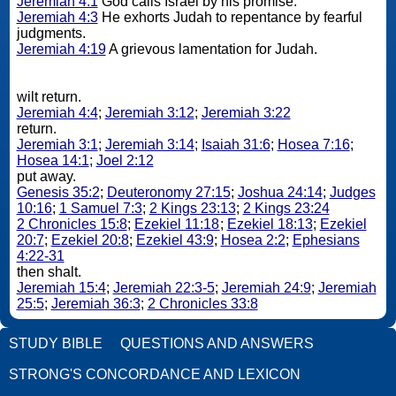
Jeremiah 4:1
God calls Israel by his promise.
Jeremiah 4:3
He exhorts Judah to repentance by fearful
judgments.
Jeremiah 4:19
A grievous lamentation for Judah.
wilt return.
Jeremiah 4:4
;
Jeremiah 3:12
;
Jeremiah 3:22
return.
Jeremiah 3:1
;
Jeremiah 3:14
;
Isaiah 31:6
;
Hosea 7:16
;
Hosea 14:1
;
Joel 2:12
put away.
Genesis 35:2
;
Deuteronomy 27:15
;
Joshua 24:14
;
Judges
10:16
;
1 Samuel 7:3
;
2 Kings 23:13
;
2 Kings 23:24
2 Chronicles 15:8
;
Ezekiel 11:18
;
Ezekiel 18:13
;
Ezekiel
20:7
;
Ezekiel 20:8
;
Ezekiel 43:9
;
Hosea 2:2
;
Ephesians
4:22-31
then shalt.
Jeremiah 15:4
;
Jeremiah 22:3-5
;
Jeremiah 24:9
;
Jeremiah
25:5
;
Jeremiah 36:3
;
2 Chronicles 33:8
STUDY BIBLE
QUESTIONS AND ANSWERS
STRONG'S CONCORDANCE AND LEXICON