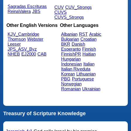
Sagradas Escrituras
CUV
CUV_Strongs
ReinaValera
JBS
CUVS
CUVS_Strongs
Other English Versions
Other Languages
KJV_Cambridge
Albanian
RST
Arabic
Thomson
Webster
Bulgarian
Croatian
Leeser
BKR
Danish
JPS_ASV_Byz
Esperanto
Finnish
NHEB
EJ2000
CAB
FinnishPR
Haitian
Hungarian
Indonesian
Italian
Italian Riveduta
Korean
Lithuanian
PBG
Portuguese
Norwegian
Romanian
Ukrainian
Treasury of Scripture Knowledge