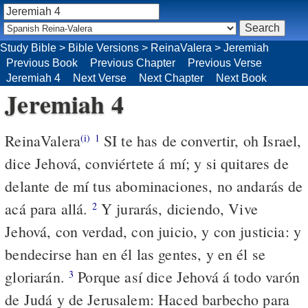
Study Bible
>
Bible Versions
>
ReinaValera
>
Jeremiah
Previous Book
Previous Chapter
Previous Verse
Jeremiah 4
Next Verse
Next Chapter
Next Book
Jeremiah 4
ReinaValera
SI te has de convertir, oh Israel,
(i)
1
dice Jehová, conviértete á mí; y si quitares de
delante de mí tus abominaciones, no andarás de
acá para allá.
Y jurarás, diciendo, Vive
2
Jehová, con verdad, con juicio, y con justicia: y
bendecirse han en él las gentes, y en él se
gloriarán.
Porque así dice Jehová á todo varón
3
de Judá y de Jerusalem: Haced barbecho para