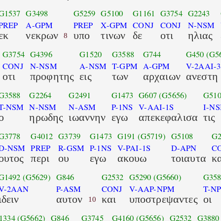
G1537
G3498
G5259
G5100
G1161
G3754
G2243
PREP
A-GPM
PREP
X-GPM
CONJ
CONJ
N-NSM
εκ
νεκρων
υπο
τινων
δε
οτι
ηλιας
8
G3754
G4396
G1520
G3588
G744
G450
(G5
CONJ
N-NSM
A-NSM
T-GPM
A-GPM
V-2AAI-3
οτι
προφητης
εις
των
αρχαιων
ανεστη
G3588
G2264
G2491
G1473
G607
(G5656)
G510
T-NSM
N-NSM
N-ASM
P-1NS
V-AAI-1S
I-N
ο
ηρωδης
ιωαννην
εγω
απεκεφαλισα
τις
G3778
G4012
G3739
G1473
G191
(G5719)
G5108
G2
D-NSM
PREP
R-GSM
P-1NS
V-PAI-1S
D-APN
C
ουτος
περι
ου
εγω
ακουω
τοιαυτα
κ
G1492
(G5629)
G846
G2532
G5290
(G5660)
G358
V-2AAN
P-ASM
CONJ
V-AAP-NPM
T-N
ιδειν
αυτον
και
υποστρεψαντες
οι
10
1334
(G5662)
G846
G3745
G4160
(G5656)
G2532
G3880