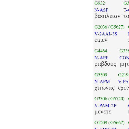
G932
G3
N-ASF
T
βασιλειαν
τ
G2036
(G5627)
V-2AAI-3S
ειπεν
G4464
G33
N-APF
CON
ραβδους
μητ
G5509
G219
N-APM
V-P
χιτωνας
εχει
G3306
(G5720)
V-PAM-2P
μενετε
G1209
(G5667)