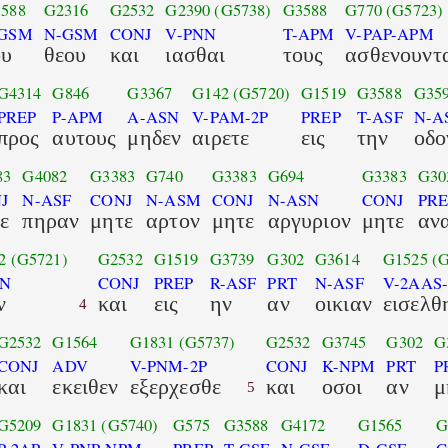
588
G2316
G2532
G2390
(G5738)
G3588
G770
(G5723)
-GSM
N-GSM
CONJ
V-PNN
T-APM
V-PAP-APM
ου
θεου
και
ιασθαι
τους
ασθενουντ
G4314
G846
G3367
G142
(G5720)
G1519
G3588
G35
PREP
P-APM
A-ASN
V-PAM-2P
PREP
T-ASF
N-A
προς
αυτους
μηδεν
αιρετε
εις
την
οδο
83
G4082
G3383
G740
G3383
G694
G3383
G30
J
N-ASF
CONJ
N-ASM
CONJ
N-ASN
CONJ
PRE
ε
πηραν
μητε
αρτον
μητε
αργυριον
μητε
αν
2
(G5721)
G2532
G1519
G3739
G302
G3614
G1525
(
AN
CONJ
PREP
R-ASF
PRT
N-ASF
V-2AAS-
ν
και
εις
ην
αν
οικιαν
εισελθ
4
G2532
G1564
G1831
(G5737)
G2532
G3745
G302
G
CONJ
ADV
V-PNM-2P
CONJ
K-NPM
PRT
P
και
εκειθεν
εξερχεσθε
και
οσοι
αν
μ
5
G5209
G1831
(G5740)
G575
G3588
G4172
G1565
G