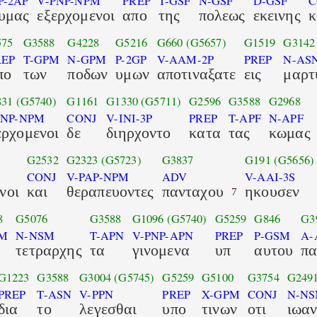
P-2AP
V-PNP-NPM
PREP
T-GSF
N-GSF
D-GSF
C
υμας
εξερχομενοι
απο
της
πολεως
εκεινης
κ
575
G3588
G4228
G5216
G660
(G5657)
G1519
G3142
REP
T-GPM
N-GPM
P-2GP
V-AAM-2P
PREP
N-AS
πο
των
ποδων
υμων
αποτιναξατε
εις
μαρτ
831
(G5740)
G1161
G1330
(G5711)
G2596
G3588
G2968
PNP-NPM
CONJ
V-INI-3P
PREP
T-APF
N-APF
ερχομενοι
δε
διηρχοντο
κατα
τας
κωμας
G2532
G2323
(G5723)
G3837
G191
(G5656)
CONJ
V-PAP-NPM
ADV
V-AAI-3S
νοι
και
θεραπευοντες
πανταχου
ηκουσεν
7
8
G5076
G3588
G1096
(G5740)
G5259
G846
G3
SM
N-NSM
T-APN
V-PNP-APN
PREP
P-GSM
A-
τετραρχης
τα
γινομενα
υπ
αυτου
πα
G1223
G3588
G3004
(G5745)
G5259
G5100
G3754
G249
PREP
T-ASN
V-PPN
PREP
X-GPM
CONJ
N-N
δια
το
λεγεσθαι
υπο
τινων
οτι
ιωα