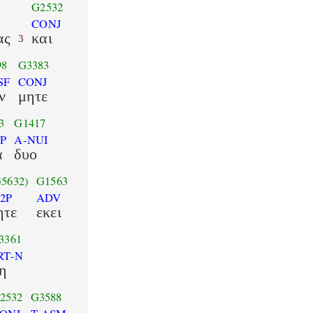
G2532
CONJ
ας
και
3
98
G3383
SF
CONJ
ν
μητε
3
G1417
P
A-NUI
α
δυο
G5632)
G1563
2P
ADV
ητε
εκει
3361
RT-N
η
2532
G3588