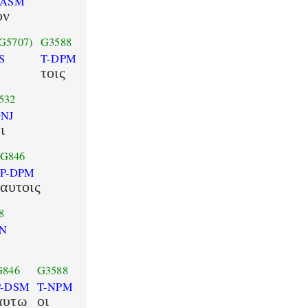
-ASM
ον
G5707)
G3588
S
T-DPM
τοις
532
NJ
ι
G846
P-DPM
αυτοις
8
SN
G846
G3588
P-DSM
T-NPM
αυτω
οι