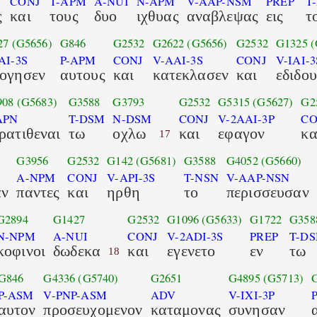
CONJ
T-APM
A-NUI
N-APM
V-AAP-NSM
PREP
T
ς
και
τους
δυο
ιχθυας
αναβλεψας
εις
τ
27
(G5656)
G846
G2532
G2622
(G5656)
G2532
G1325
(
AI-3S
P-APM
CONJ
V-AAI-3S
CONJ
V-IAI-3
ογησεν
αυτους
και
κατεκλασεν
και
εδιδου
908
(G5683)
G3588
G3793
G2532
G5315
(G5627)
G2
APN
T-DSM
N-DSM
CONJ
V-2AAI-3P
CO
ρατιθεναι
τω
οχλω
και
εφαγον
κα
17
G3956
G2532
G142
(G5681)
G3588
G4052
(G5660)
A-NPM
CONJ
V-API-3S
T-NSN
V-AAP-NSN
αν
παντες
και
ηρθη
το
περισσευσαν
G2894
G1427
G2532
G1096
(G5633)
G1722
G358
N-NPM
A-NUI
CONJ
V-2ADI-3S
PREP
T-D
κοφινοι
δωδεκα
και
εγενετο
εν
τω
18
G846
G4336
(G5740)
G2651
G4895
(G5713)
P-ASM
V-PNP-ASM
ADV
V-IXI-3P
αυτον
προσευχομενον
καταμονας
συνησαν