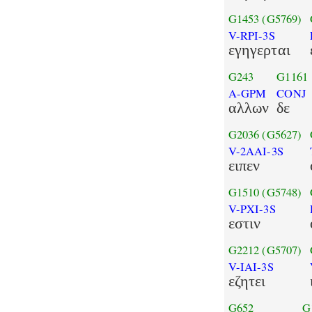
G1453
(G5769)
V-RPI-3S
εγηγερται
G243
G1161
A-GPM
CONJ
αλλων
δε
G2036
(G5627)
V-2AAI-3S
ειπεν
G1510
(G5748)
V-PXI-3S
εστιν
G2212
(G5707)
V-IAI-3S
εζητει
G652
G