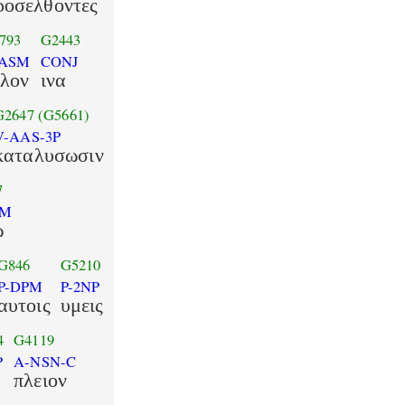
ροσελθοντες
793
G2443
-ASM
CONJ
χλον
ινα
G2647
(G5661)
V-AAS-3P
καταλυσωσιν
7
SM
ω
G846
G5210
P-DPM
P-2NP
αυτοις
υμεις
4
G4119
P
A-NSN-C
πλειον