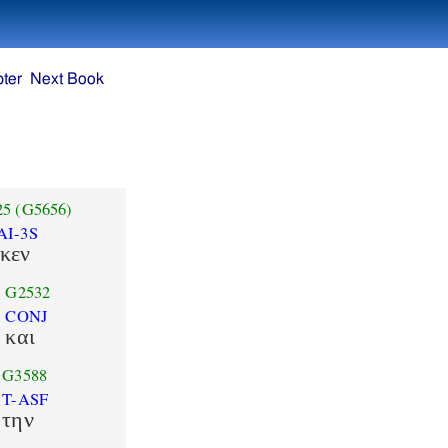
ter
Next Book
25
(G5656)
AI-3S
κεν
G2532
CONJ
και
G3588
T-ASF
την