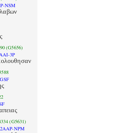
AP-NSM
λαβων
ς
90
(G5656)
AAI-3P
κολουθησαν
3588
-GSF
ης
22
SF
απειας
4334
(G5631)
-2AAP-NPM