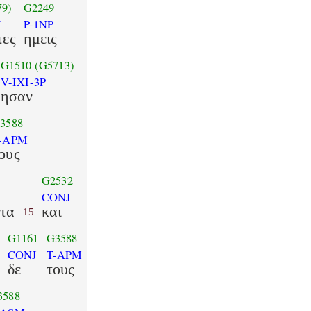
79)
G2249
M
P-1NP
τες
ημεις
G1510
(G5713)
V-IXI-3P
ησαν
3588
-APM
ους
G2532
CONJ
ντα
και
15
G1161
G3588
CONJ
T-APM
δε
τους
3588