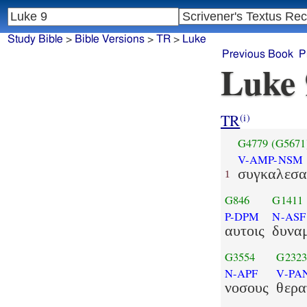
Study Bible
>
Bible Versions
>
TR
>
Luke
Previous Book
P
Luke 
TR
(i)
G4779
(G5671
V-AMP-NSM
συγκαλεσα
1
G846
G1411
P-DPM
N-ASF
αυτοις
δυνα
G3554
G232
N-APF
V-PA
νοσους
θερα