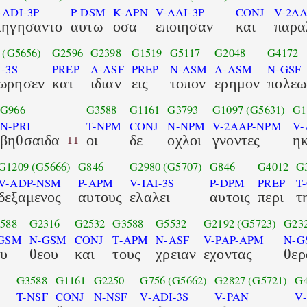
-ADI-3P
P-DSM
K-APN
V-AAI-3P
CONJ
V-2A
ιηγησαντο
αυτω
οσα
εποιησαν
και
παρα
(G5656)
G2596
G2398
G1519
G5117
G2048
G4172
-3S
PREP
A-ASF
PREP
N-ASM
A-ASM
N-GSF
ωρησεν
κατ
ιδιαν
εις
τοπον
ερημον
πολεω
G966
G3588
G1161
G3793
G1097
(G5631)
G1
N-PRI
T-NPM
CONJ
N-NPM
V-2AAP-NPM
V-
βηθσαιδα
οι
δε
οχλοι
γνοντες
η
11
G1209
(G5666)
G846
G2980
(G5707)
G846
G4012
G
V-ADP-NSM
P-APM
V-IAI-3S
P-DPM
PREP
T
δεξαμενος
αυτους
ελαλει
αυτοις
περι
τ
588
G2316
G2532
G3588
G5532
G2192
(G5723)
G23
-GSM
N-GSM
CONJ
T-APM
N-ASF
V-PAP-APM
N-G
ου
θεου
και
τους
χρειαν
εχοντας
θερ
G3588
G1161
G2250
G756
(G5662)
G2827
(G5721)
G
T-NSF
CONJ
N-NSF
V-ADI-3S
V-PAN
V