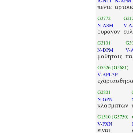
A-NUI
N-APM
πεντε
αρτου
G3772
G21
N-ASM
V-A
ουρανον
ευλ
G3101
G3
N-DPM
V-
μαθηταις
πα
G5526
(G5681)
V-API-3P
εχορτασθησ
G2801
N-GPN
κλασματων
G1510
(G5750)
V-PXN
ειναι