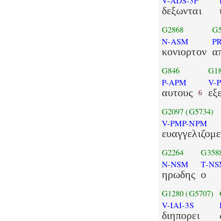
V-ADS-3P
δεξωνται
G2868
G
N-ASM
P
κονιορτον
α
G846
G1
P-APM
V-
αυτους
εξ
6
G2097
(G5734)
V-PMP-NPM
ευαγγελιζομε
G2264
G358
N-NSM
T-N
ηρωδης
ο
G1280
(G5707)
V-IAI-3S
διηπορει