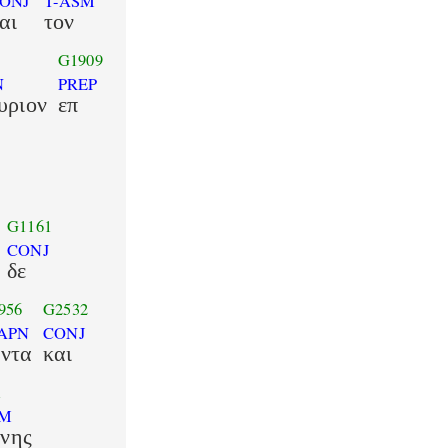
ONJ
T-ASM
αι
τον
G1909
N
PREP
υριον
επ
G1161
CONJ
δε
956
G2532
APN
CONJ
ντα
και
1
SM
ννης