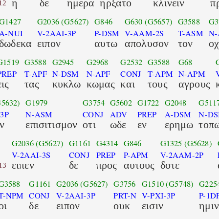
η
δε
ημερα
ηρξατο
κλινειν
π
12
G1427
G2036
(G5627)
G846
G630
(G5657)
G3588
G3
A-NUI
V-2AAI-3P
P-DSM
V-AAM-2S
T-ASM
N
δωδεκα
ειπον
αυτω
απολυσον
τον
ο
G1519
G3588
G2945
G2968
G2532
G3588
G68
PREP
T-APF
N-DSM
N-APF
CONJ
T-APM
N-APM
εις
τας
κυκλω
κωμας
και
τους
αγρους
G5632)
G1979
G3754
G5602
G1722
G2048
G511
3P
N-ASM
CONJ
ADV
PREP
A-DSM
N-D
ν
επισιτισμον
οτι
ωδε
εν
ερημω
τοπ
G2036
(G5627)
G1161
G4314
G846
G1325
(G5628)
V-2AAI-3S
CONJ
PREP
P-APM
V-2AAM-2P
ειπεν
δε
προς
αυτους
δοτε
13
G3588
G1161
G2036
(G5627)
G3756
G1510
(G5748)
G225
T-NPM
CONJ
V-2AAI-3P
PRT-N
V-PXI-3P
P-1D
οι
δε
ειπον
ουκ
εισιν
ημιν