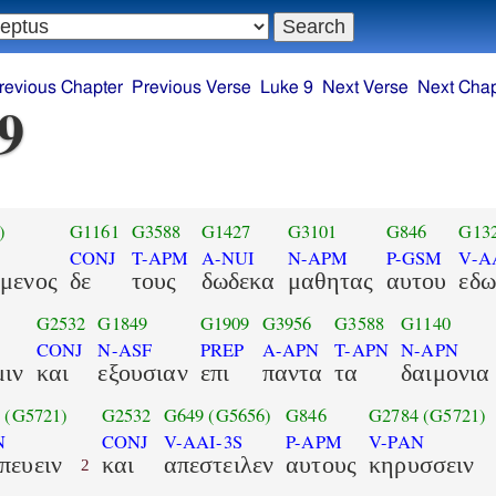
revious Chapter
Previous Verse
Luke 9
Next Verse
Next Chap
9
)
G1161
G3588
G1427
G3101
G846
G13
CONJ
T-APM
A-NUI
N-APM
P-GSM
V-A
μενος
δε
τους
δωδεκα
μαθητας
αυτου
εδω
G2532
G1849
G1909
G3956
G3588
G1140
CONJ
N-ASF
PREP
A-APN
T-APN
N-APN
μιν
και
εξουσιαν
επι
παντα
τα
δαιμονια
3
(G5721)
G2532
G649
(G5656)
G846
G2784
(G5721)
N
CONJ
V-AAI-3S
P-APM
V-PAN
πευειν
και
απεστειλεν
αυτους
κηρυσσειν
2