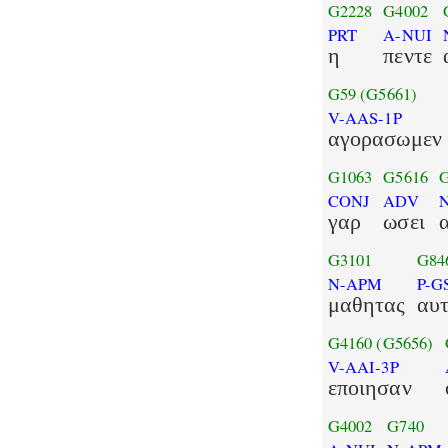
G2228
G4002
PRT
A-NUI
η
πεντε
G59
(G5661)
V-AAS-1P
αγορασωμεν
G1063
G5616
CONJ
ADV
γαρ
ωσει
G3101
G84
N-APM
P-G
μαθητας
αυ
G4160
(G5656)
V-AAI-3P
εποιησαν
G4002
G740