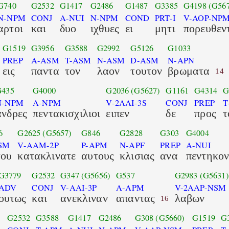
G740
G2532
G1417
G2486
G1487
G3385
G4198
(G56
N-NPM
CONJ
A-NUI
N-NPM
COND
PRT-I
V-AOP-NP
αρτοι
και
δυο
ιχθυες
ει
μητι
πορευθεν
G1519
G3956
G3588
G2992
G5126
G1033
PREP
A-ASM
T-ASM
N-ASM
D-ASM
N-APN
εις
παντα
τον
λαον
τουτον
βρωματα
14
G435
G4000
G2036
(G5627)
G1161
G4314
G
N-NPM
A-NPM
V-2AAI-3S
CONJ
PREP
T
ανδρες
πεντακισχιλιοι
ειπεν
δε
προς
τ
6
G2625
(G5657)
G846
G2828
G303
G4004
SM
V-AAM-2P
P-APM
N-APF
PREP
A-NUI
του
κατακλινατε
αυτους
κλισιας
ανα
πεντηκο
G3779
G2532
G347
(G5656)
G537
G2983
(G5631)
ADV
CONJ
V-AAI-3P
A-APM
V-2AAP-NSM
ουτως
και
ανεκλιναν
απαντας
λαβων
16
G2532
G3588
G1417
G2486
G308
(G5660)
G1519
G