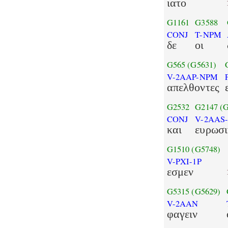
ιατο
G1161
G3588
CONJ
T-NPM
δε
οι
G565
(G5631)
V-2AAP-NPM
απελθοντες
G2532
G2147
(
CONJ
V-2AAS-
και
ευρωσι
G1510
(G5748)
V-PXI-1P
εσμεν
G5315
(G5629)
V-2AAN
φαγειν