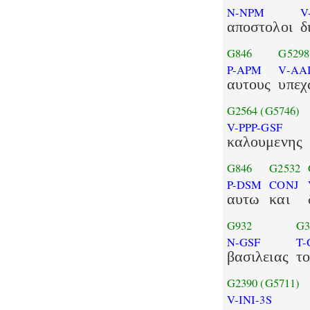
N-NPM
V
αποστολοι
δ
G846
G5298
P-APM
V-AAI
αυτους
υπεχ
G2564
(G5746)
V-PPP-GSF
καλουμενης
G846
G2532
P-DSM
CONJ
αυτω
και
G932
G3
N-GSF
T
βασιλειας
τ
G2390
(G5711)
V-INI-3S