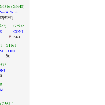
G5316
(G5648)
V-2API-3S
εφανη
627)
G2532
S
CONJ
και
9
1
G1161
SM
CONJ
δε
532
ONJ
αι
8
PM
(G5631)