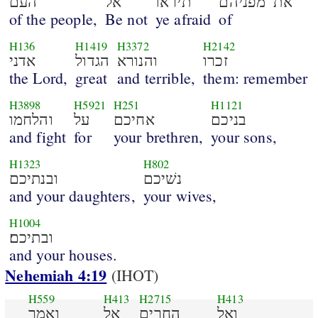
העם
אל
תיראו
מפניהם
את
of the people,
Be not
ye afraid
of
H136
H1419
H3372
H2142
אדני
הגדול
והנורא
זכרו
the Lord,
great
and terrible,
them: remember
H3898
H5921
H251
H1121
והלחמו
על
אחיכם
בניכם
and fight
for
your brethren,
your sons,
H1323
H802
ובנתיכם
נשׁיכם
and your daughters,
your wives,
H1004
ובתיכם׃
and your houses.
Nehemiah 4:19
(IHOT)
H559
H413
H2715
H413
ואמר
אל
החרים
ואל