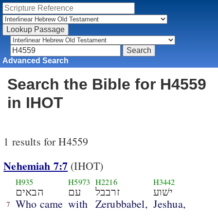
Advanced Search
Search the Bible for H4559
in IHOT
1 results for H4559
Nehemiah 7:7
(IHOT)
H935
H5973
H2216
H3442
ישׁוע
זרבבל
עם
הבאים
Who came
with
Zerubbabel,
Jeshua,
7