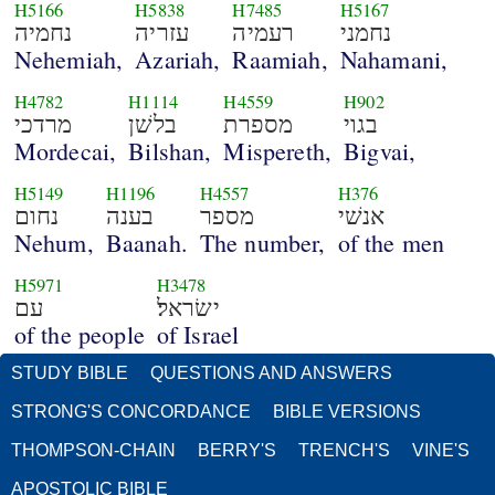
H5166
H5838
H7485
H5167
נחמני
רעמיה
עזריה
נחמיה
Nehemiah,
Azariah,
Raamiah,
Nahamani,
H4782
H1114
H4559
H902
בגוי
מספרת
בלשׁן
מרדכי
Mordecai,
Bilshan,
Mispereth,
Bigvai,
H5149
H1196
H4557
H376
אנשׁי
מספר
בענה
נחום
Nehum,
Baanah.
The number,
of the men
H5971
H3478
ישׂראל׃
עם
of the people
of Israel
STUDY BIBLE
QUESTIONS AND ANSWERS
STRONG'S CONCORDANCE
BIBLE VERSIONS
THOMPSON-CHAIN
BERRY'S
TRENCH'S
VINE'S
APOSTOLIC BIBLE