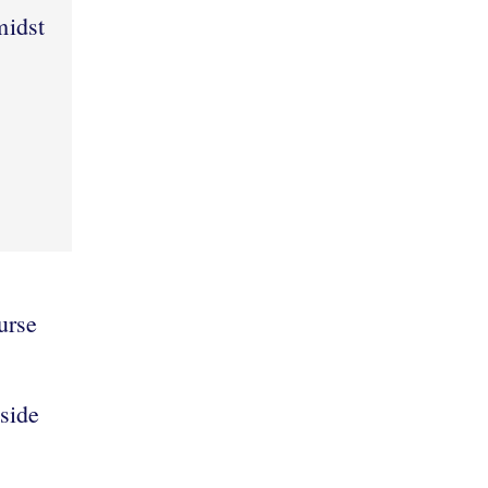
midst
urse
 side