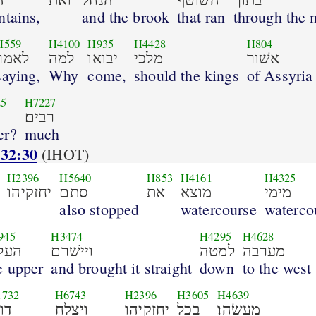
ntains,
and the brook
that ran
through the 
H559
H4100
H935
H4428
H804
אשׁור
מלכי
יבואו
למה
לאמר
saying,
Why
come,
should the kings
of Assyria
25
H7227
רבים׃
er?
much
 32:30
(IHOT)
H2396
H5640
H853
H4161
H4325
מימי
מוצא
את
סתם
יחזקיהו
also stopped
watercourse
waterco
945
H3474
H4295
H4628
מערבה
למטה
ויישׁרם
העלי
e upper
and brought it straight
down
to the west
1732
H6743
H2396
H3605
H4639
מעשׂהו׃
בכל
יחזקיהו
ויצלח
דו