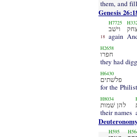
them, and fil
Genesis 26:1
H7725
H33
צחק
וישׁב
again
And
18
H2658
חפרו
they had dig
H6430
פלשׁתים
for the Philis
H8034
להן שׁמות
their names
Deuteronomy
H595
H56