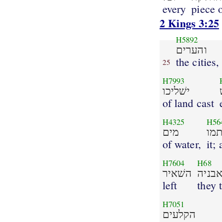
every
piece 
2 Kings 3:25
H5892
והערים
the cities,
25
H7993
ישׁליכו
of land cast
H4325
H56
מו
מים
of water,
it;
H7604
H68
בניה
השׁאיר
left
they 
H7051
הקלעים