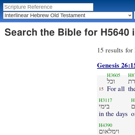
Search the Bible for H5640 
15 results fo
Genesis 26:1
H3605
H8
ת
וכל
For all
th
15
H3117
H
ם
בימי
in the days
o
H4390
וימלאום