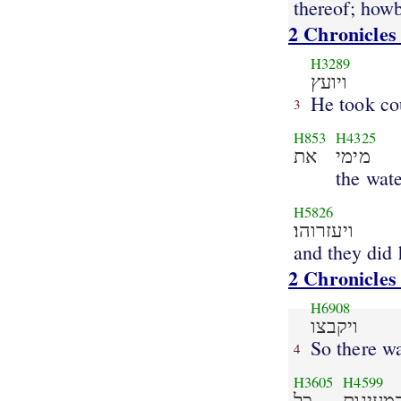
thereof; howb
2 Chronicles
H3289
ויועץ
He took co
3
H853
H4325
מימי
את
the wat
H5826
ויעזרוהו׃
and they did 
2 Chronicles
H6908
ויקבצו
So there w
4
H3605
H4599
מעינות
כל