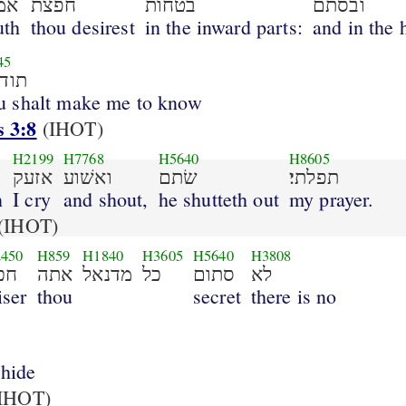
ובסתם
בטחות
חפצת
אמ
uth
thou desirest
in the inward parts:
and in the 
45
תודי
u shalt make me to know
 3:8
(IHOT)
H2199
H7768
H5640
H8605
תפלתי׃
שׂתם
ואשׁוע
אזעק
n
I cry
and shout,
he shutteth out
my prayer.
(IHOT)
450
H859
H1840
H3605
H5640
H3808
לא
סתום
כל
מדנאל
אתה
חכ
iser
thou
secret
there is no
 hide
IHOT)