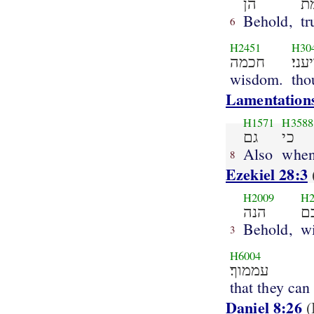
ת
הן
Behold,
tr
6
H2451
H30
עני׃
חכמה
wisdom.
tho
Lamentations
H1571
H3588
כי
גם
Also
whe
8
Ezekiel 28:3
H2009
H2
ם
הנה
Behold,
w
3
H6004
עממוך׃
that they can
Daniel 8:26
(