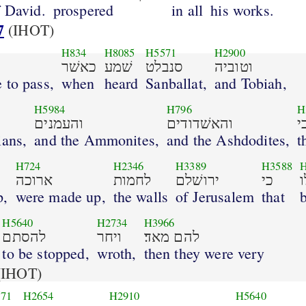
f David.
prospered
in all
his works.
7
(IHOT)
H834
H8085
H5571
H2900
וטוביה
סנבלט
שׁמע
כאשׁר
 to pass,
when
heard
Sanballat,
and Tobiah,
H5984
H796
H
י
והאשׁדודים
והעמנים
ians,
and the Ammonites,
and the Ashdodites,
t
H724
H2346
H3389
H3588
H
כי
ירושׁלם
לחמות
ארוכה
p,
were made up,
the walls
of Jerusalem
that
H5640
H2734
H3966
להם מאד׃
ויחר
להסתם
to be stopped,
wroth,
then they were very
IHOT)
71
H2654
H2910
H5640