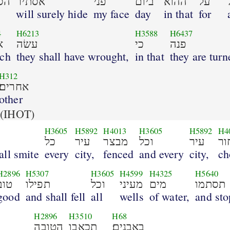
על
ההוא
ביום
פני
אסתיר
הס
will surely hide
my face
day
in that
for
4
H6213
H3588
H6437
פנה
כי
עשׂה
א
ch
they shall have wrought,
in that
they are turn
H312
אחרים׃
other
(IHOT)
H3605
H5892
H4013
H3605
H5892
H4
ור
עיר
וכל
מבצר
עיר
כל
all smite
every
city,
fenced
and every
city,
ch
H2896
H5307
H3605
H4599
H4325
H5640
תסתמו
מים
מעיני
וכל
תפילו
טוב
good
and shall fell
all
wells
of water,
and sto
H2896
H3510
H68
באבנים׃
תכאבו
הטובה
ה