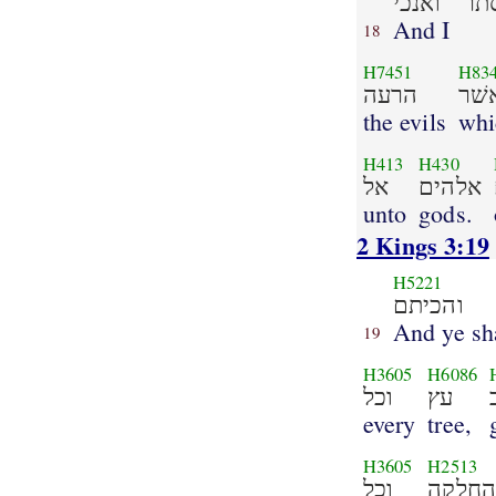
תר
ואנכי
And I
18
H7451
H83
שׁר
הרעה
the evils
whi
H413
H430
אלהים
אל
unto
gods.
2 Kings 3:19
H5221
והכיתם
And ye sh
19
H3605
H6086
עץ
וכל
every
tree,
H3605
H2513
חלקה
וכל