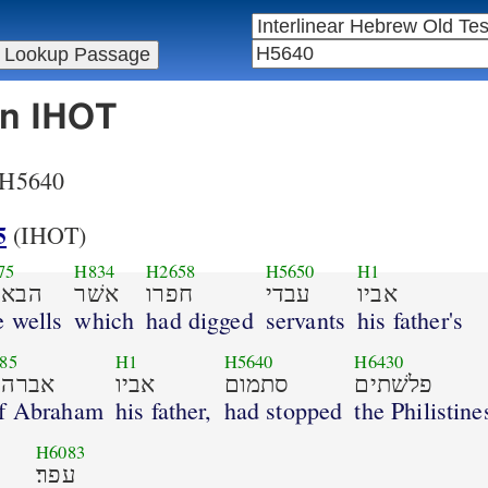
in IHOT
r H5640
5
(IHOT)
75
H834
H2658
H5650
H1
אביו
עבדי
חפרו
אשׁר
הבאר
e wells
which
had digged
servants
his father's
85
H1
H5640
H6430
פלשׁתים
סתמום
אביו
אברה
f Abraham
his father,
had stopped
the Philistine
H6083
עפר׃