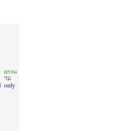
H5704
עד
d
only