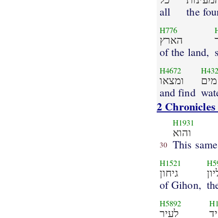
all
the fou
H776
הארץ
of the land,
H4672
H43
מים
ומצאו
and find
wat
2 Chronicles
H1931
והוא
This same
30
H1521
H5
ון
גיחון
of Gihon,
th
H5892
H
יד
לעיר