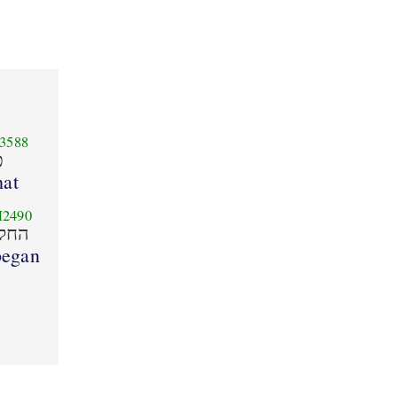
3588
כ
hat
2490
החלו
began