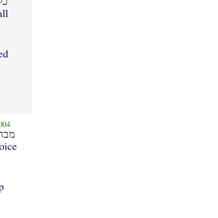
כל
all
ed
004
מבח
oice
p