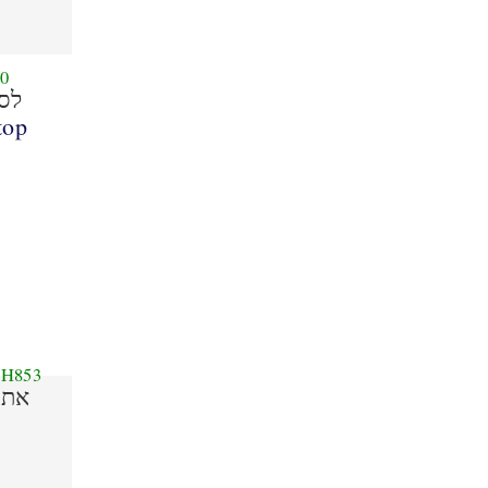
0
לס
top
H853
את