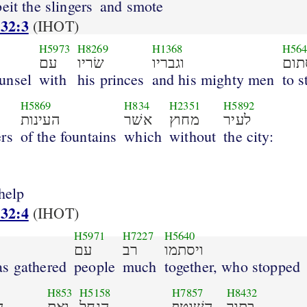
eit the slingers
and smote
 32:3
(IHOT)
H5973
H8269
H1368
H564
תום
וגבריו
שׂריו
עם
unsel
with
his princes
and his mighty men
to s
H5869
H834
H2351
H5892
לעיר
מחוץ
אשׁר
העינות
ers
of the fountains
which
without
the city:
help
 32:4
(IHOT)
H5971
H7227
H5640
ויסתמו
רב
עם
as gathered
people
much
together, who stopped
H853
H5158
H7857
H8432
בתוך
השׁוטף
הנחל
ואת
ה