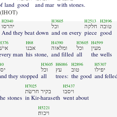
of land
good
and mar
with stones.
(IHOT)
H2040
H3605
H2513
H2896
טובה
חלקה
וכל
יהרסו
And they beat down
and on every
piece
good
H376
H68
H4390
H3605
H4599
מעין
וכל
ומלאוה
אבנו
אישׁ
every man
his stone,
and filled
all
the wells
40
H3605
H6086
H2896
H5307
יפילו
טוב
עץ
וכל
יסת
 and they stopped
all
trees:
the good
and felle
H7025
H5437
ויסבו
בקיר חרשׂת
א
the stones
in Kir-haraseth
went about
H5221
ויכוה׃