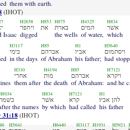
led
them with earth.
8
(IHOT)
27
H2658
H853
H875
H4325
H834
אשׁר
המים
בארת
את
ויחפר
י
 Isaac
digged
the wells
of water,
which
H3117
H85
H1
H5640
ויסתמום
אביו
אברהם
בימי
ged
in the days
of Abraham
his father;
had stop
H310
H4194
H85
H7121
ויקרא
אברהם
מות
אחרי
tines
them after
the death
of Abraham:
and he c
H8034
H834
H7121
H1
להן אביו׃
קרא
אשׁר
כשׁמת
after the names
by which
had called
his father
 31:18
(IHOT)
40
H5641
H6440
H3117
H1931
H5921