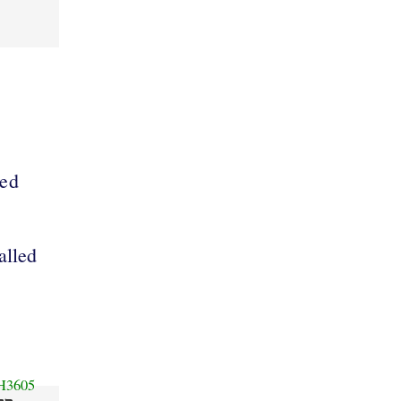
ped
alled
H3605