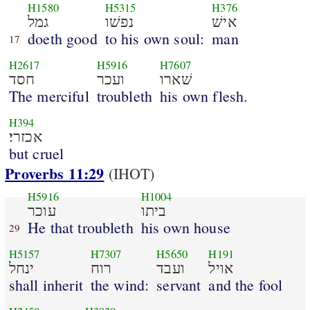
H1580
H5315
H376
אישׁ
נפשׁו
גמל
doeth good
to his own soul:
man
17
H2617
H5916
H7607
שׁארו
ועכר
חסד
The merciful
troubleth
his own flesh.
H394
אכזרי׃
but cruel
Proverbs 11:29
(IHOT)
H5916
H1004
ביתו
עוכר
He that troubleth
his own house
29
H5157
H7307
H5650
H191
אויל
ועבד
רוח
ינחל
shall inherit
the wind:
servant
and the fool