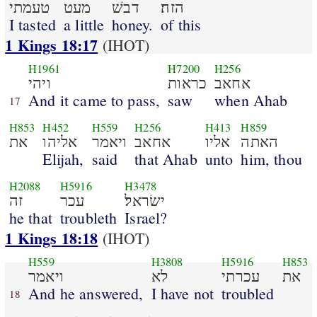
הזה׃
דבשׁ
מעט
טעמתי
I tasted
a little
honey.
of this
1 Kings 18:17
(IHOT)
H1961
H7200
H256
אחאב
כראות
ויהי
And it came to pass,
saw
when Ahab
17
H853
H452
H559
H256
H413
H859
האתה
אליו
אחאב
ויאמר
אליהו
את
Elijah,
said
that Ahab
unto
him, thou
H2088
H5916
H3478
ישׂראל׃
עכר
זה
he that
troubleth
Israel?
1 Kings 18:18
(IHOT)
H559
H3808
H5916
H853
את
עכרתי
לא
ויאמר
And he answered,
I have not
troubled
18