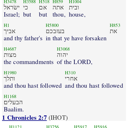
H3478
H3588
H518
H859
H1004
ובית
אתה
אם
כי
ישׂראל
Israel;
but
but
thou,
house,
H1
H5800
H853
את
בעזבכם
אביך
and thy father's
in that ye have forsaken
H4687
H3068
יהוה
מצות
the commandments
of the LORD,
H1980
H310
אחרי
ותלך
and thou hast followed
and thou hast followed
H1168
הבעלים׃
Baalim.
1 Chronicles 2:7
(IHOT)
H1121
H3756
H5917
H5916