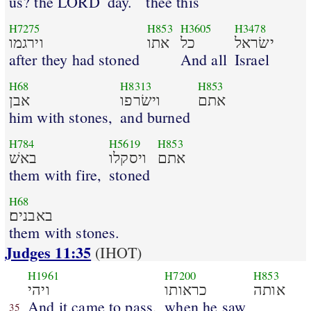
us? the LORD
day.
thee this
H7275
H853
H3605
H3478
ישׂראל
כל
אתו
וירגמו
after they had stoned
And all
Israel
H68
H8313
H853
אתם
וישׂרפו
אבן
him with stones,
and burned
H784
H5619
H853
אתם
ויסקלו
באשׁ
them with fire,
stoned
H68
באבנים׃
them with stones.
Judges 11:35
(IHOT)
H1961
H7200
H853
אותה
כראותו
ויהי
And it came to pass,
when he saw
35