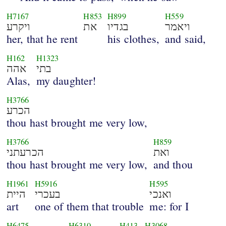
H7167
H853
H899
H559
ויאמר
בגדיו
את
ויקרע
her, that he rent
his clothes,
and said,
H162
H1323
בתי
אהה
Alas,
my daughter!
H3766
הכרע
thou hast brought me very low,
H3766
H859
ואת
הכרעתני
thou hast brought me very low,
and thou
H1961
H5916
H595
ואנכי
בעכרי
היית
art
one of them that trouble
me: for I
H6475
H6310
H413
H3068