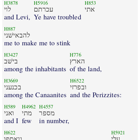
H3878
H5916
H853
אתי
עכרתם
לוי
and Levi,
Ye have troubled
H887
להבאישׁני
me to make me to stink
H3427
H776
הארץ
בישׁב
among the inhabitants
of the land,
H3669
H6522
ובפרזי
בכנעני
among the Canaanites
and the Perizzites:
H589
H4962
H4557
מספר
מתי
ואני
and I
few
in number,
H622
H5921
עלי
ונאספו