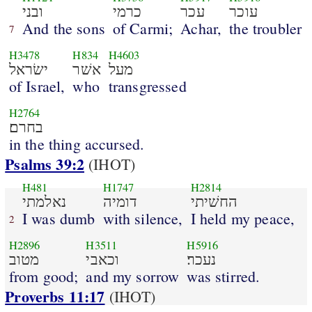
עוכר
עכר
כרמי
ובני
And the sons
of Carmi;
Achar,
the troubler
7
H3478
H834
H4603
מעל
אשׁר
ישׂראל
of Israel,
who
transgressed
H2764
בחרם׃
in the thing accursed.
Psalms 39:2
(IHOT)
H481
H1747
H2814
החשׁיתי
דומיה
נאלמתי
I was dumb
with silence,
I held my peace,
2
H2896
H3511
H5916
נעכר׃
וכאבי
מטוב
from good;
and my sorrow
was stirred.
Proverbs 11:17
(IHOT)