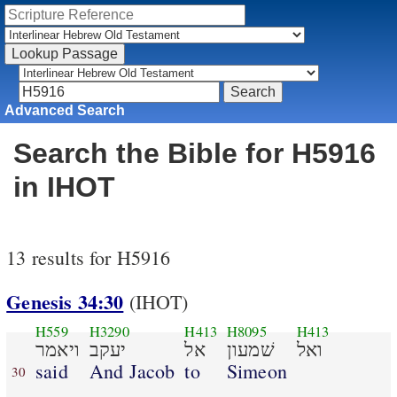
Advanced Search
Search the Bible for H5916
in IHOT
13 results for H5916
Genesis 34:30
(IHOT)
H559
H3290
H413
H8095
H413
ואל
שׁמעון
אל
יעקב
ויאמר
said
And Jacob
to
Simeon
30