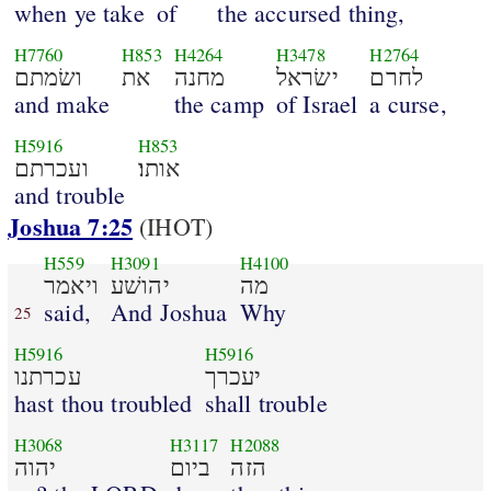
when ye take
of
the accursed thing,
H7760
H853
H4264
H3478
H2764
לחרם
ישׂראל
מחנה
את
ושׂמתם
and make
the camp
of Israel
a curse,
H5916
H853
אותו׃
ועכרתם
and trouble
Joshua 7:25
(IHOT)
H559
H3091
H4100
מה
יהושׁע
ויאמר
said,
And Joshua
Why
25
H5916
H5916
יעכרך
עכרתנו
hast thou troubled
shall trouble
H3068
H3117
H2088
הזה
ביום
יהוה