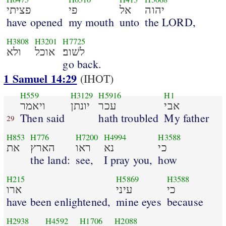
יהוה
אל
פי
פציתי
have opened
my mouth
unto
the LORD,
H3808
H3201
H7725
לשׁוב׃
אוכל
ולא
go back.
1 Samuel 14:29
(IHOT)
H559
H3129
H5916
H1
אבי
עכר
יונתן
ויאמר
Then said
hath troubled
My father
29
H853
H776
H7200
H4994
H3588
כי
נא
ראו
הארץ
את
the land:
see,
I pray you,
how
H215
H5869
H3588
כי
עיני
ארו
have been enlightened,
mine eyes
because
H2938
H4592
H1706
H2088