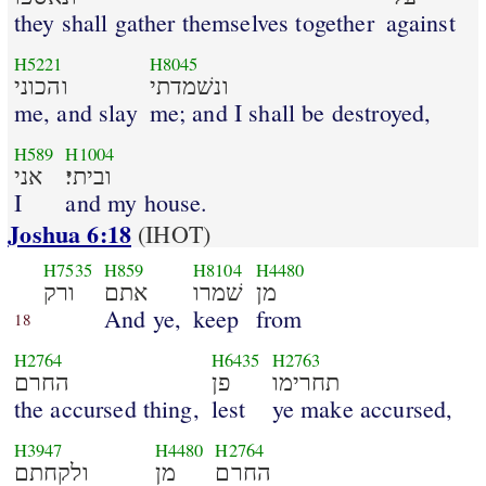
they shall gather themselves together
against
H5221
H8045
ונשׁמדתי
והכוני
me, and slay
me; and I shall be destroyed,
H589
H1004
וביתי׃
אני
I
and my house.
Joshua 6:18
(IHOT)
H7535
H859
H8104
H4480
מן
שׁמרו
אתם
ורק
And ye,
keep
from
18
H2764
H6435
H2763
תחרימו
פן
החרם
the accursed thing,
lest
ye make accursed,
H3947
H4480
H2764
החרם
מן
ולקחתם