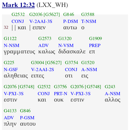
Mark 12:32
(LXX_WH)
G2532
G2036
[G5627]
G846
G3588
CONJ
V-2AAI-3S
P-DSM
T-NSM
| | και
| ειπεν
αυτω
ο
32
G1122
G2573
G1320
G1909
N-NSM
ADV
N-VSM
PREP
γραμματευς
καλως
διδασκαλε
επ
G225
G3004
[G5627]
G3754
G1520
N-GSF
V-2AAI-2S
CONJ
A-NSM
αληθειας
ειπες
οτι
εις
G2076
[G5748]
G2532
G3756
G2076
[G5748]
G243
V-PXI-3S
CONJ
PRT-N
V-PXI-3S
A-NSM
εστιν
και
ουκ
εστιν
αλλος
G4133
G846
ADV
P-GSM
πλην
αυτου