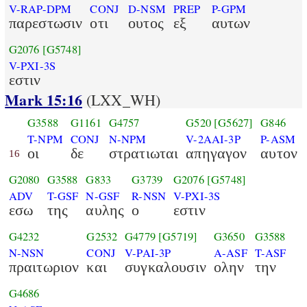
V-RAP-DPM
CONJ
D-NSM
PREP
P-GPM
παρεστωσιν
οτι
ουτος
εξ
αυτων
G2076
[G5748]
V-PXI-3S
εστιν
Mark 15:16
(LXX_WH)
G3588
G1161
G4757
G520
[G5627]
G846
T-NPM
CONJ
N-NPM
V-2AAI-3P
P-ASM
οι
δε
στρατιωται
απηγαγον
αυτον
16
G2080
G3588
G833
G3739
G2076
[G5748]
ADV
T-GSF
N-GSF
R-NSN
V-PXI-3S
εσω
της
αυλης
ο
εστιν
G4232
G2532
G4779
[G5719]
G3650
G3588
N-NSN
CONJ
V-PAI-3P
A-ASF
T-ASF
πραιτωριον
και
συγκαλουσιν
ολην
την
G4686