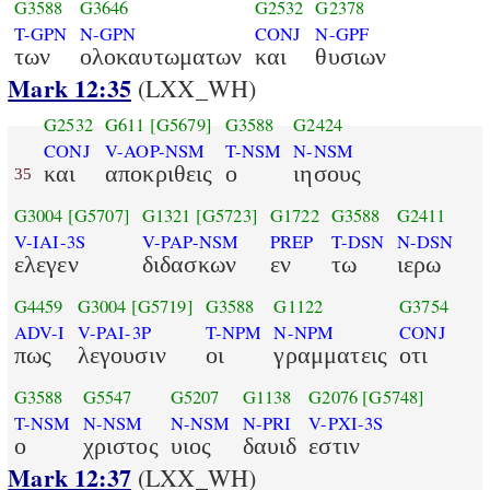
G3588
G3646
G2532
G2378
T-GPN
N-GPN
CONJ
N-GPF
των
ολοκαυτωματων
και
θυσιων
Mark 12:35
(LXX_WH)
G2532
G611
[G5679]
G3588
G2424
CONJ
V-AOP-NSM
T-NSM
N-NSM
και
αποκριθεις
ο
ιησους
35
G3004
[G5707]
G1321
[G5723]
G1722
G3588
G2411
V-IAI-3S
V-PAP-NSM
PREP
T-DSN
N-DSN
ελεγεν
διδασκων
εν
τω
ιερω
G4459
G3004
[G5719]
G3588
G1122
G3754
ADV-I
V-PAI-3P
T-NPM
N-NPM
CONJ
πως
λεγουσιν
οι
γραμματεις
οτι
G3588
G5547
G5207
G1138
G2076
[G5748]
T-NSM
N-NSM
N-NSM
N-PRI
V-PXI-3S
ο
χριστος
υιος
δαυιδ
εστιν
Mark 12:37
(LXX_WH)