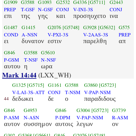
G1909
G3588
G1093
G2532
G4336
[G5711]
G2443
PREP
T-GSF
N-GSF
CONJ
V-INI-3S
CONJ
επι
της
γης
και
προσηυχετο
ινα
G1487
G1415
G2076
[G5748]
G3928
[G5632]
G575
COND
A-NSN
V-PXI-3S
V-2AAS-3S
PREP
ει
δυνατον
εστιν
παρελθη
απ
G846
G3588
G5610
P-GSM
T-NSF
N-NSF
αυτου
η
ωρα
Mark 14:44
(LXX_WH)
G1325
[G5715]
G1161
G3588
G3860
[G5723]
V-LAI-3S-ATT
CONJ
T-NSM
V-PAP-NSM
δεδωκει
δε
ο
παραδιδους
44
G846
G4953
G846
G3004
[G5723]
G3739
P-ASM
N-ASN
P-DPM
V-PAP-NSM
R-ASM
αυτον
συσσημον
αυτοις
λεγων
ον
G302
G5368
[G5661]
G846
G2076
[G5748]