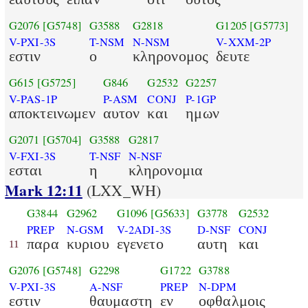
G2076
[G5748]
G3588
G2818
G1205
[G5773]
V-PXI-3S
T-NSM
N-NSM
V-XXM-2P
εστιν
ο
κληρονομος
δευτε
G615
[G5725]
G846
G2532
G2257
V-PAS-1P
P-ASM
CONJ
P-1GP
αποκτεινωμεν
αυτον
και
ημων
G2071
[G5704]
G3588
G2817
V-FXI-3S
T-NSF
N-NSF
εσται
η
κληρονομια
Mark 12:11
(LXX_WH)
G3844
G2962
G1096
[G5633]
G3778
G2532
PREP
N-GSM
V-2ADI-3S
D-NSF
CONJ
παρα
κυριου
εγενετο
αυτη
και
11
G2076
[G5748]
G2298
G1722
G3788
V-PXI-3S
A-NSF
PREP
N-DPM
εστιν
θαυμαστη
εν
οφθαλμοις