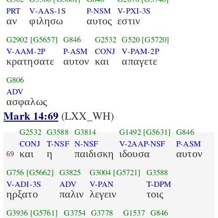
PRT
V-AAS-1S
P-NSM
V-PXI-3S
αν
φιλησω
αυτος
εστιν
G2902
[G5657]
G846
G2532
G520
[G5720]
V-AAM-2P
P-ASM
CONJ
V-PAM-2P
κρατησατε
αυτον
και
απαγετε
G806
ADV
ασφαλως
Mark 14:69
(LXX_WH)
G2532
G3588
G3814
G1492
[G5631]
G846
CONJ
T-NSF
N-NSF
V-2AAP-NSF
P-ASM
και
η
παιδισκη
ιδουσα
αυτον
69
G756
[G5662]
G3825
G3004
[G5721]
G3588
V-ADI-3S
ADV
V-PAN
T-DPM
ηρξατο
παλιν
λεγειν
τοις
G3936
[G5761]
G3754
G3778
G1537
G846