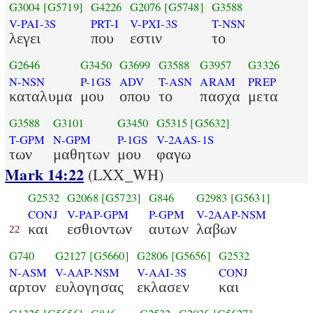
G3004
[G5719]
G4226
G2076
[G5748]
G3588
V-PAI-3S
PRT-I
V-PXI-3S
T-NSN
λεγει
που
εστιν
το
G2646
G3450
G3699
G3588
G3957
G3326
N-NSN
P-1GS
ADV
T-ASN
ARAM
PREP
καταλυμα
μου
οπου
το
πασχα
μετα
G3588
G3101
G3450
G5315
[G5632]
T-GPM
N-GPM
P-1GS
V-2AAS-1S
των
μαθητων
μου
φαγω
Mark 14:22
(LXX_WH)
G2532
G2068
[G5723]
G846
G2983
[G5631]
CONJ
V-PAP-GPM
P-GPM
V-2AAP-NSM
και
εσθιοντων
αυτων
λαβων
22
G740
G2127
[G5660]
G2806
[G5656]
G2532
N-ASM
V-AAP-NSM
V-AAI-3S
CONJ
αρτον
ευλογησας
εκλασεν
και