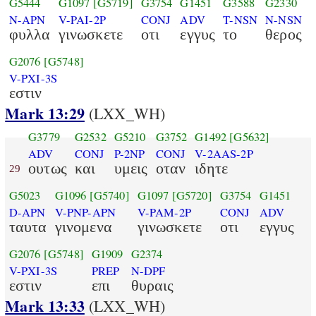
G5444
G1097
[G5719]
G3754
G1451
G3588
G2330
N-APN
V-PAI-2P
CONJ
ADV
T-NSN
N-NSN
φυλλα
γινωσκετε
οτι
εγγυς
το
θερος
G2076
[G5748]
V-PXI-3S
εστιν
Mark 13:29
(LXX_WH)
G3779
G2532
G5210
G3752
G1492
[G5632]
ADV
CONJ
P-2NP
CONJ
V-2AAS-2P
ουτως
και
υμεις
οταν
ιδητε
29
G5023
G1096
[G5740]
G1097
[G5720]
G3754
G1451
D-APN
V-PNP-APN
V-PAM-2P
CONJ
ADV
ταυτα
γινομενα
γινωσκετε
οτι
εγγυς
G2076
[G5748]
G1909
G2374
V-PXI-3S
PREP
N-DPF
εστιν
επι
θυραις
Mark 13:33
(LXX_WH)