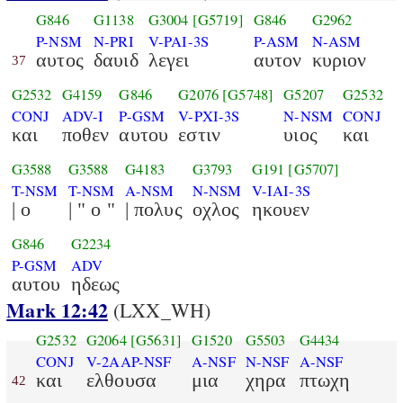
G846
G1138
G3004
[G5719]
G846
G2962
P-NSM
N-PRI
V-PAI-3S
P-ASM
N-ASM
αυτος
δαυιδ
λεγει
αυτον
κυριον
37
G2532
G4159
G846
G2076
[G5748]
G5207
G2532
CONJ
ADV-I
P-GSM
V-PXI-3S
N-NSM
CONJ
και
ποθεν
αυτου
εστιν
υιος
και
G3588
G3588
G4183
G3793
G191
[G5707]
T-NSM
T-NSM
A-NSM
N-NSM
V-IAI-3S
| ο
| " ο "
| πολυς
οχλος
ηκουεν
G846
G2234
P-GSM
ADV
αυτου
ηδεως
Mark 12:42
(LXX_WH)
G2532
G2064
[G5631]
G1520
G5503
G4434
CONJ
V-2AAP-NSF
A-NSF
N-NSF
A-NSF
και
ελθουσα
μια
χηρα
πτωχη
42