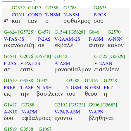
G2532
G1437
G3588
G3788
G4675
CONJ
COND
T-NSM
N-NSM
P-2GS
και
εαν
ο
οφθαλμος
σου
47
G4624
[G5725]
G4571
G1544
[G5628]
G846
G2570
V-PAS-3S
P-2AS
V-2AAM-2S
P-ASM
A-NSN
σκανδαλιζη
σε
εκβαλε
αυτον
καλον
G4571
G2076
[G5748]
G3442
G1525
[G5629]
P-2AS
V-PXI-3S
A-ASM
V-2AAN
σε
εστιν
μονοφθαλμον
εισελθειν
G1519
G3588
G932
G3588
G2316
G2228
PREP
T-ASF
N-ASF
T-GSM
N-GSM
PRT
εις
την
βασιλειαν
του
θεου
η
G1417
G3788
G2192
[G5723]
G906
[G5683]
A-NUI
N-APM
V-PAP-ASM
V-APN
δυο
οφθαλμους
εχοντα
βληθηναι
G1519
G3588
G1067