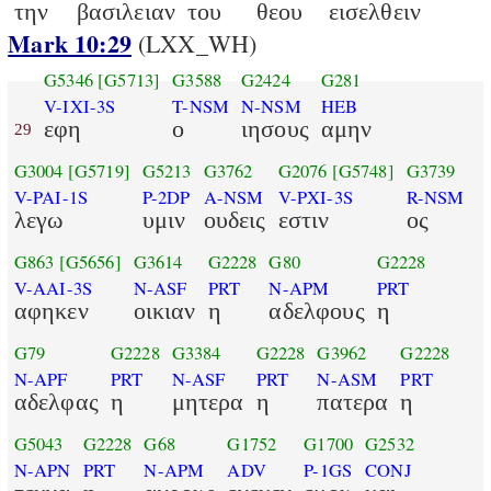
την
βασιλειαν
του
θεου
εισελθειν
Mark 10:29
(LXX_WH)
G5346
[G5713]
G3588
G2424
G281
V-IXI-3S
T-NSM
N-NSM
HEB
εφη
ο
ιησους
αμην
29
G3004
[G5719]
G5213
G3762
G2076
[G5748]
G3739
V-PAI-1S
P-2DP
A-NSM
V-PXI-3S
R-NSM
λεγω
υμιν
ουδεις
εστιν
ος
G863
[G5656]
G3614
G2228
G80
G2228
V-AAI-3S
N-ASF
PRT
N-APM
PRT
αφηκεν
οικιαν
η
αδελφους
η
G79
G2228
G3384
G2228
G3962
G2228
N-APF
PRT
N-ASF
PRT
N-ASM
PRT
αδελφας
η
μητερα
η
πατερα
η
G5043
G2228
G68
G1752
G1700
G2532
N-APN
PRT
N-APM
ADV
P-1GS
CONJ