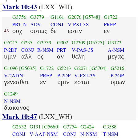
Mark 10:43
(LXX_WH)
G3756
G3779
G1161
G2076
[G5748]
G1722
PRT-N
ADV
CONJ
V-PXI-3S
PREP
ουχ
ουτως
δε
εστιν
εν
43
G5213
G235
G3739
G302
G2309
[G5725]
G3173
P-2DP
CONJ
R-NSM
PRT
V-PAS-3S
A-NSM
υμιν
αλλ
ος
αν
θελη
μεγας
G1096
[G5635]
G1722
G5213
G2071
[G5704]
G5216
V-2ADN
PREP
P-2DP
V-FXI-3S
P-2GP
γενεσθαι
εν
υμιν
εσται
υμων
G1249
N-NSM
διακονος
Mark 10:47
(LXX_WH)
G2532
G191
[G5660]
G3754
G2424
G3588
CONJ
V-AAP-NSM
CONJ
N-NSM
T-NSM