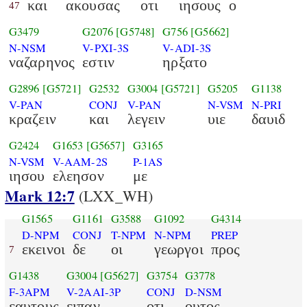
και
ακουσας
οτι
ιησους
ο
47
G3479
G2076
[G5748]
G756
[G5662]
N-NSM
V-PXI-3S
V-ADI-3S
ναζαρηνος
εστιν
ηρξατο
G2896
[G5721]
G2532
G3004
[G5721]
G5205
G1138
V-PAN
CONJ
V-PAN
N-VSM
N-PRI
κραζειν
και
λεγειν
υιε
δαυιδ
G2424
G1653
[G5657]
G3165
N-VSM
V-AAM-2S
P-1AS
ιησου
ελεησον
με
Mark 12:7
(LXX_WH)
G1565
G1161
G3588
G1092
G4314
D-NPM
CONJ
T-NPM
N-NPM
PREP
εκεινοι
δε
οι
γεωργοι
προς
7
G1438
G3004
[G5627]
G3754
G3778
F-3APM
V-2AAI-3P
CONJ
D-NSM
εαυτους
ειπαν
οτι
ουτος