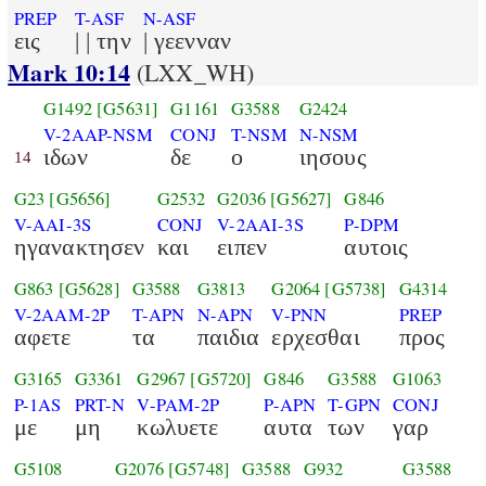
PREP
T-ASF
N-ASF
εις
| | την
| γεενναν
Mark 10:14
(LXX_WH)
G1492
[G5631]
G1161
G3588
G2424
V-2AAP-NSM
CONJ
T-NSM
N-NSM
ιδων
δε
ο
ιησους
14
G23
[G5656]
G2532
G2036
[G5627]
G846
V-AAI-3S
CONJ
V-2AAI-3S
P-DPM
ηγανακτησεν
και
ειπεν
αυτοις
G863
[G5628]
G3588
G3813
G2064
[G5738]
G4314
V-2AAM-2P
T-APN
N-APN
V-PNN
PREP
αφετε
τα
παιδια
ερχεσθαι
προς
G3165
G3361
G2967
[G5720]
G846
G3588
G1063
P-1AS
PRT-N
V-PAM-2P
P-APN
T-GPN
CONJ
με
μη
κωλυετε
αυτα
των
γαρ
G5108
G2076
[G5748]
G3588
G932
G3588