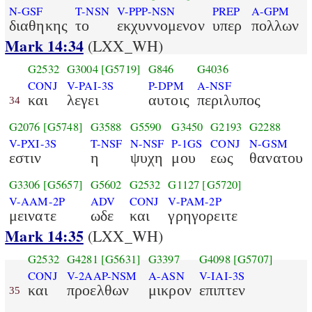
N-GSF
T-NSN
V-PPP-NSN
PREP
A-GPM
διαθηκης
το
εκχυννομενον
υπερ
πολλων
Mark 14:34
(LXX_WH)
G2532
G3004
[G5719]
G846
G4036
CONJ
V-PAI-3S
P-DPM
A-NSF
και
λεγει
αυτοις
περιλυπος
34
G2076
[G5748]
G3588
G5590
G3450
G2193
G2288
V-PXI-3S
T-NSF
N-NSF
P-1GS
CONJ
N-GSM
εστιν
η
ψυχη
μου
εως
θανατου
G3306
[G5657]
G5602
G2532
G1127
[G5720]
V-AAM-2P
ADV
CONJ
V-PAM-2P
μεινατε
ωδε
και
γρηγορειτε
Mark 14:35
(LXX_WH)
G2532
G4281
[G5631]
G3397
G4098
[G5707]
CONJ
V-2AAP-NSM
A-ASN
V-IAI-3S
και
προελθων
μικρον
επιπτεν
35