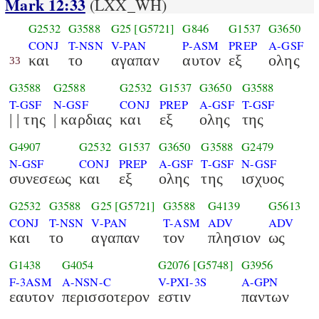
Mark 12:33
(LXX_WH)
G2532
G3588
G25
[G5721]
G846
G1537
G3650
CONJ
T-NSN
V-PAN
P-ASM
PREP
A-GSF
και
το
αγαπαν
αυτον
εξ
ολης
33
G3588
G2588
G2532
G1537
G3650
G3588
T-GSF
N-GSF
CONJ
PREP
A-GSF
T-GSF
| | της
| καρδιας
και
εξ
ολης
της
G4907
G2532
G1537
G3650
G3588
G2479
N-GSF
CONJ
PREP
A-GSF
T-GSF
N-GSF
συνεσεως
και
εξ
ολης
της
ισχυος
G2532
G3588
G25
[G5721]
G3588
G4139
G5613
CONJ
T-NSN
V-PAN
T-ASM
ADV
ADV
και
το
αγαπαν
τον
πλησιον
ως
G1438
G4054
G2076
[G5748]
G3956
F-3ASM
A-NSN-C
V-PXI-3S
A-GPN
εαυτον
περισσοτερον
εστιν
παντων