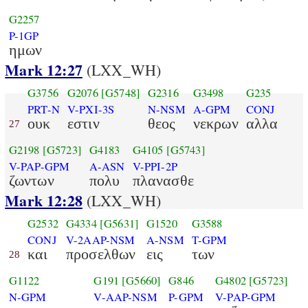
G2257
P-1GP
ημων
Mark 12:27
(LXX_WH)
G3756
G2076
[G5748]
G2316
G3498
G235
PRT-N
V-PXI-3S
N-NSM
A-GPM
CONJ
ουκ
εστιν
θεος
νεκρων
αλλα
27
G2198
[G5723]
G4183
G4105
[G5743]
V-PAP-GPM
A-ASN
V-PPI-2P
ζωντων
πολυ
πλανασθε
Mark 12:28
(LXX_WH)
G2532
G4334
[G5631]
G1520
G3588
CONJ
V-2AAP-NSM
A-NSM
T-GPM
και
προσελθων
εις
των
28
G1122
G191
[G5660]
G846
G4802
[G5723]
N-GPM
V-AAP-NSM
P-GPM
V-PAP-GPM