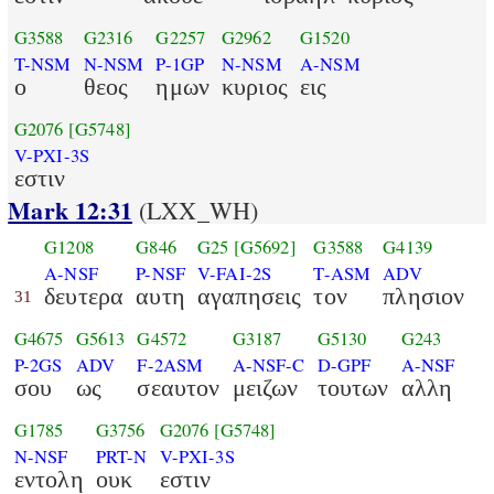
G3588
G2316
G2257
G2962
G1520
T-NSM
N-NSM
P-1GP
N-NSM
A-NSM
ο
θεος
ημων
κυριος
εις
G2076
[G5748]
V-PXI-3S
εστιν
Mark 12:31
(LXX_WH)
G1208
G846
G25
[G5692]
G3588
G4139
A-NSF
P-NSF
V-FAI-2S
T-ASM
ADV
δευτερα
αυτη
αγαπησεις
τον
πλησιον
31
G4675
G5613
G4572
G3187
G5130
G243
P-2GS
ADV
F-2ASM
A-NSF-C
D-GPF
A-NSF
σου
ως
σεαυτον
μειζων
τουτων
αλλη
G1785
G3756
G2076
[G5748]
N-NSF
PRT-N
V-PXI-3S
εντολη
ουκ
εστιν