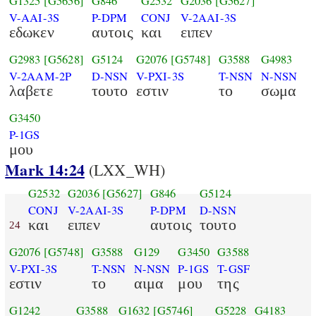
G1325
[G5656]
G846
G2532
G2036
[G5627]
V-AAI-3S
P-DPM
CONJ
V-2AAI-3S
εδωκεν
αυτοις
και
ειπεν
G2983
[G5628]
G5124
G2076
[G5748]
G3588
G4983
V-2AAM-2P
D-NSN
V-PXI-3S
T-NSN
N-NSN
λαβετε
τουτο
εστιν
το
σωμα
G3450
P-1GS
μου
Mark 14:24
(LXX_WH)
G2532
G2036
[G5627]
G846
G5124
CONJ
V-2AAI-3S
P-DPM
D-NSN
και
ειπεν
αυτοις
τουτο
24
G2076
[G5748]
G3588
G129
G3450
G3588
V-PXI-3S
T-NSN
N-NSN
P-1GS
T-GSF
εστιν
το
αιμα
μου
της
G1242
G3588
G1632
[G5746]
G5228
G4183