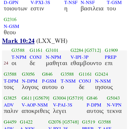
D-GPN
V-PXI-3S
T-NSF
N-NSF
T-GSM
τοιουτων
εστιν
η
βασιλεια
του
G2316
N-GSM
θεου
Mark 10:24
(LXX_WH)
G3588
G1161
G3101
G2284
[G5712]
G1909
T-NPM
CONJ
N-NPM
V-IPI-3P
PREP
οι
δε
μαθηται
εθαμβουντο
επι
24
G3588
G3056
G846
G3588
G1161
G2424
T-DPM
N-DPM
P-GSM
T-NSM
CONJ
N-NSM
τοις
λογοις
αυτου
ο
δε
ιησους
G3825
G611
[G5679]
G3004
[G5719]
G846
G5043
ADV
V-AOP-NSM
V-PAI-3S
P-DPM
N-VPN
παλιν
αποκριθεις
λεγει
αυτοις
τεκνα
G4459
G1422
G2076
[G5748]
G1519
G3588
ADV
A-NSN
V-PXI-3S
PREP
T-ASF