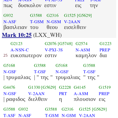
πως
δυσκολον
εστιν
εις
την
G932
G3588
G2316
G1525
[G5629]
N-ASF
T-GSM
N-GSM
V-2AAN
βασιλειαν
του
θεου
εισελθειν
Mark 10:25
(LXX_WH)
G2123
G2076
[G5748]
G2574
G1223
A-NSN-C
V-PXI-3S
N-ASM
PREP
ευκοπωτερον
εστιν
καμηλον
δια
25
G5168
G3588
G5168
G3588
N-GSF
T-GSF
N-GSF
T-GSF
| τρυμαλιας
| " της "
τρυμαλιας
" της "
G4476
G1330
[G5629]
G2228
G4145
G1519
N-GSF
V-2AAN
PRT
A-ASM
PREP
| ραφιδος
διελθειν
η
πλουσιον
εις
G3588
G932
G3588
G2316
G1525
[G5629]
T-ASF
N-ASF
T-GSM
N-GSM
V-2AAN