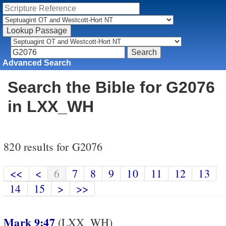
Advanced Search
Search the Bible for G2076
in LXX_WH
820 results for G2076
<<
<
6
7
8
9
10
11
12
13
14
15
>
>>
Mark 9:47
(LXX_WH)