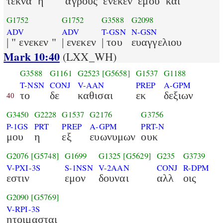
τεκνα
η
αγρους
ενεκεν
εμου
και
G1752
G1752
G3588
G2098
ADV
ADV
T-GSN
N-GSN
| " ενεκεν "
| ενεκεν
| του
ευαγγελιου
Mark 10:40
(LXX_WH)
G3588
G1161
G2523
[G5658]
G1537
G1188
T-NSN
CONJ
V-AAN
PREP
A-GPM
το
δε
καθισαι
εκ
δεξιων
40
G3450
G2228
G1537
G2176
G3756
P-1GS
PRT
PREP
A-GPM
PRT-N
μου
η
εξ
ευωνυμων
ουκ
G2076
[G5748]
G1699
G1325
[G5629]
G235
G3739
V-PXI-3S
S-1NSN
V-2AAN
CONJ
R-DPM
εστιν
εμον
δουναι
αλλ
οις
G2090
[G5769]
V-RPI-3S
ητοιμασται