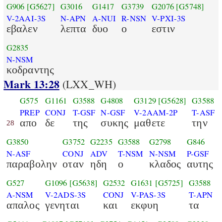
G906
[G5627]
G3016
G1417
G3739
G2076
[G5748]
V-2AAI-3S
N-APN
A-NUI
R-NSN
V-PXI-3S
εβαλεν
λεπτα
δυο
ο
εστιν
G2835
N-NSM
κοδραντης
Mark 13:28
(LXX_WH)
G575
G1161
G3588
G4808
G3129
[G5628]
G3588
PREP
CONJ
T-GSF
N-GSF
V-2AAM-2P
T-ASF
απο
δε
της
συκης
μαθετε
την
28
G3850
G3752
G2235
G3588
G2798
G846
N-ASF
CONJ
ADV
T-NSM
N-NSM
P-GSF
παραβολην
οταν
ηδη
ο
κλαδος
αυτης
G527
G1096
[G5638]
G2532
G1631
[G5725]
G3588
A-NSM
V-2ADS-3S
CONJ
V-PAS-3S
T-APN
απαλος
γενηται
και
εκφυη
τα