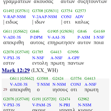
γραμματεων
ακουσας
αυτων
συζητουντων
G1492
[G5761]
G3708
[G5631]
G3754
G2573
V-RAP-NSM
V-2AAP-NSM
CONJ
ADV
| ειδως
| ιδων
| οτι
καλως
G611
[G5662]
G846
G1905
[G5656]
G846
G4169
V-ADI-3S
P-DPM
V-AAI-3S
P-ASM
I-NSF
απεκριθη
αυτοις
επηρωτησεν
αυτον
ποια
G2076
[G5748]
G1785
G4413
G3956
V-PXI-3S
N-NSF
A-NSF
A-GPF
εστιν
εντολη
πρωτη
παντων
Mark 12:29
(LXX_WH)
G611
[G5662]
G3588
G2424
G3754
G4413
V-ADI-3S
T-NSM
N-NSM
CONJ
A-NSF
απεκριθη
ο
ιησους
οτι
πρωτη
29
G2076
[G5748]
G191
[G5720]
G2474
G2962
V-PXI-3S
V-PAM-2S
N-PRI
N-NSM
εστιν
ακουε
ισραηλ
κυριος