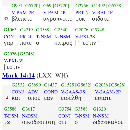
|
G991
[G5720]
G69
[G5720]
G3756
G1492
[G5758]
V-PAM-2P
V-PAM-2P
PRT-N
V-RAI-2P
βλεπετε
αγρυπνειτε
ουκ
οιδατε
33
G1063
G4219
G3588
G2540
G2076
[G5748]
CONJ
PRT-I
T-NSM
N-NSM
V-PXI-3S
γαρ
ποτε
ο
καιρος
| " εστιν "
G2076
[G5748]
V-PXI-3S
| εστιν
Mark 14:14
(LXX_WH)
G2532
G3699
G1437
G1525
[G5632]
G2036
[G5628]
CONJ
ADV
COND
V-2AAS-3S
V-2AAM-2P
και
οπου
εαν
εισελθη
ειπατε
14
G3588
G3617
G3754
G3588
G1320
T-DSM
N-DSM
CONJ
T-NSM
N-NSM
τω
οικοδεσποτη
οτι
ο
διδασκαλος