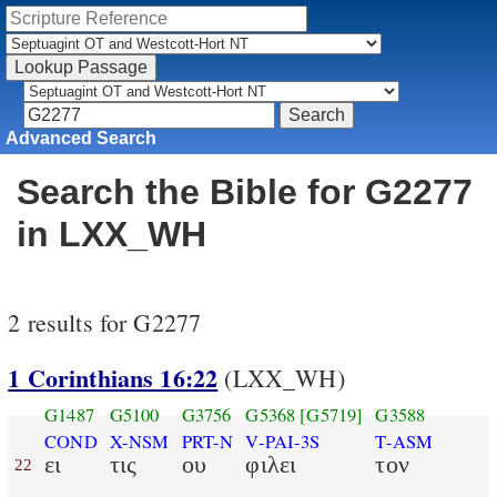
Advanced Search
Search the Bible for G2277
in LXX_WH
2 results for G2277
1 Corinthians 16:22
(LXX_WH)
G1487
G5100
G3756
G5368
[G5719]
G3588
COND
X-NSM
PRT-N
V-PAI-3S
T-ASM
ει
τις
ου
φιλει
τον
22