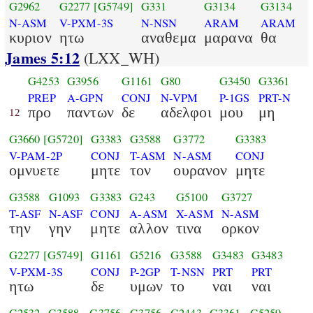
G2962
G2277
[G5749]
G331
G3134
G3134
N-ASM
V-PXM-3S
N-NSN
ARAM
ARAM
κυριον
ητω
αναθεμα
μαρανα
θα
James 5:12
(LXX_WH)
G4253
G3956
G1161
G80
G3450
G3361
PREP
A-GPN
CONJ
N-VPM
P-1GS
PRT-N
προ
παντων
δε
αδελφοι
μου
μη
12
G3660
[G5720]
G3383
G3588
G3772
G3383
V-PAM-2P
CONJ
T-ASM
N-ASM
CONJ
ομνυετε
μητε
τον
ουρανον
μητε
G3588
G1093
G3383
G243
G5100
G3727
T-ASF
N-ASF
CONJ
A-ASM
X-ASM
N-ASM
την
γην
μητε
αλλον
τινα
ορκον
G2277
[G5749]
G1161
G5216
G3588
G3483
G3483
V-PXM-3S
CONJ
P-2GP
T-NSN
PRT
PRT
ητω
δε
υμων
το
ναι
ναι