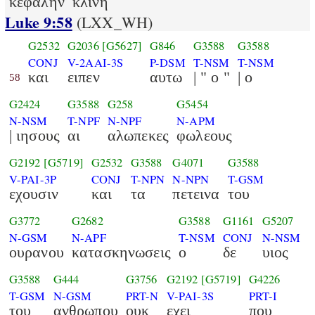
κεφαλην
κλινη
Luke 9:58
(LXX_WH)
G2532
G2036
[G5627]
G846
G3588
G3588
CONJ
V-2AAI-3S
P-DSM
T-NSM
T-NSM
και
ειπεν
αυτω
| " ο "
| ο
58
G2424
G3588
G258
G5454
N-NSM
T-NPF
N-NPF
N-APM
| ιησους
αι
αλωπεκες
φωλεους
G2192
[G5719]
G2532
G3588
G4071
G3588
V-PAI-3P
CONJ
T-NPN
N-NPN
T-GSM
εχουσιν
και
τα
πετεινα
του
G3772
G2682
G3588
G1161
G5207
N-GSM
N-APF
T-NSM
CONJ
N-NSM
ουρανου
κατασκηνωσεις
ο
δε
υιος
G3588
G444
G3756
G2192
[G5719]
G4226
T-GSM
N-GSM
PRT-N
V-PAI-3S
PRT-I
του
ανθρωπου
ουκ
εχει
που