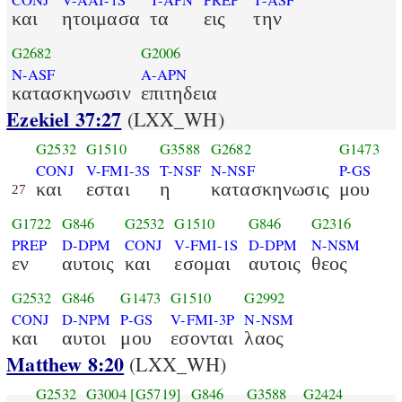
CONJ
V-AAI-1S
T-APN
PREP
T-ASF
και
ητοιμασα
τα
εις
την
G2682
G2006
N-ASF
A-APN
κατασκηνωσιν
επιτηδεια
Ezekiel 37:27
(LXX_WH)
G2532
G1510
G3588
G2682
G1473
CONJ
V-FMI-3S
T-NSF
N-NSF
P-GS
και
εσται
η
κατασκηνωσις
μου
27
G1722
G846
G2532
G1510
G846
G2316
PREP
D-DPM
CONJ
V-FMI-1S
D-DPM
N-NSM
εν
αυτοις
και
εσομαι
αυτοις
θεος
G2532
G846
G1473
G1510
G2992
CONJ
D-NPM
P-GS
V-FMI-3P
N-NSM
και
αυτοι
μου
εσονται
λαος
Matthew 8:20
(LXX_WH)
G2532
G3004
[G5719]
G846
G3588
G2424