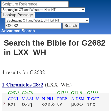
Advanced Search
Search the Bible for G2682
in LXX_WH
4 results for G2682
1 Chronicles 28:2
(LXX_WH)
G2532
G2476
G1722
G3319
G3588
CONJ
V-AAI-3S
N-PRI
PREP
A-DSM
T-GSF
και
εστη
δαυιδ
εν
μεσω
της
2