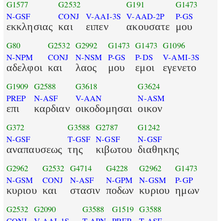
G1577
G2532
G191
G1473
N-GSF
CONJ
V-AAI-3S
V-AAD-2P
P-GS
εκκλησιας
και
ειπεν
ακουσατε
μου
G80
G2532
G2992
G1473
G1473
G1096
N-NPM
CONJ
N-NSM
P-GS
P-DS
V-AMI-3S
αδελφοι
και
λαος
μου
εμοι
εγενετο
G1909
G2588
G3618
G3624
PREP
N-ASF
V-AAN
N-ASM
επι
καρδιαν
οικοδομησαι
οικον
G372
G3588
G2787
G1242
N-GSF
T-GSF
N-GSF
N-GSF
αναπαυσεως
της
κιβωτου
διαθηκης
G2962
G2532
G4714
G4228
G2962
G1473
N-GSM
CONJ
N-ASF
N-GPM
N-GSM
P-GP
κυριου
και
στασιν
ποδων
κυριου
ημων
G2532
G2090
G3588
G1519
G3588