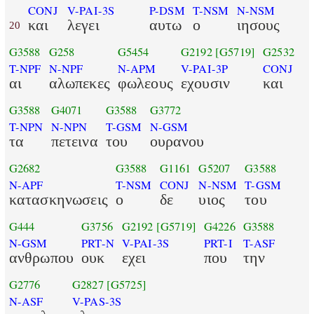
CONJ
V-PAI-3S
P-DSM
T-NSM
N-NSM
και
λεγει
αυτω
ο
ιησους
20
G3588
G258
G5454
G2192
[G5719]
G2532
T-NPF
N-NPF
N-APM
V-PAI-3P
CONJ
αι
αλωπεκες
φωλεους
εχουσιν
και
G3588
G4071
G3588
G3772
T-NPN
N-NPN
T-GSM
N-GSM
τα
πετεινα
του
ουρανου
G2682
G3588
G1161
G5207
G3588
N-APF
T-NSM
CONJ
N-NSM
T-GSM
κατασκηνωσεις
ο
δε
υιος
του
G444
G3756
G2192
[G5719]
G4226
G3588
N-GSM
PRT-N
V-PAI-3S
PRT-I
T-ASF
ανθρωπου
ουκ
εχει
που
την
G2776
G2827
[G5725]
N-ASF
V-PAS-3S