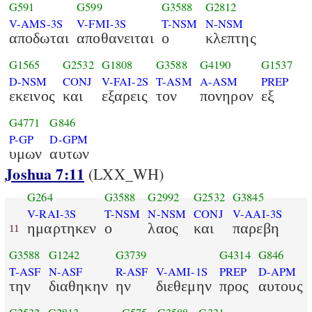
G591
G599
G3588
G2812
V-AMS-3S
V-FMI-3S
T-NSM
N-NSM
αποδωται
αποθανειται
ο
κλεπτης
G1565
G2532
G1808
G3588
G4190
G1537
D-NSM
CONJ
V-FAI-2S
T-ASM
A-ASM
PREP
εκεινος
και
εξαρεις
τον
πονηρον
εξ
G4771
G846
P-GP
D-GPM
υμων
αυτων
Joshua 7:11
(LXX_WH)
G264
G3588
G2992
G2532
G3845
V-RAI-3S
T-NSM
N-NSM
CONJ
V-AAI-3S
ημαρτηκεν
ο
λαος
και
παρεβη
11
G3588
G1242
G3739
G4314
G846
T-ASF
N-ASF
R-ASF
V-AMI-1S
PREP
D-APM
την
διαθηκην
ην
διεθεμην
προς
αυτους