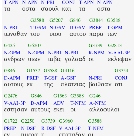
T-APN
N-APN
N-PRI
CONJ
T-APN
N-APN
τα
οστα
σαουλ
και
τα
οστα
G3588
G5207
G846
G3844
G3588
N-PRI
T-GSM
N-GSM
D-GSM
PREP
T-GPM
ιωναθαν
του
υιου
αυτου
παρα
των
G435
G5207
G3739
G2813
N-GPM
N-GPM
N-PRI
N-PRI
R-NPM
V-AAI-3P
ανδρων
υιων
ιαβις
γαλααδ
οι
εκλεψαν
G846
G1537
G3588
G4116
G3754
D-APM
PREP
T-GSF
A-GSF
N-PRI
CONJ
αυτους
εκ
της
πλατειας
βαιθσαν
οτι
G2476
G846
G1563
G3588
G246
V-AAI-3P
D-APM
ADV
T-NPM
A-NPM
εστησαν
αυτους
εκει
οι
αλλοφυλοι
G1722
G2250
G3739
G3960
G3588
PREP
N-DSF
R-DSF
V-AAI-3P
T-NPM
εν
ημερα
η
επαταξαν
οι