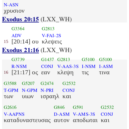
N-ASN
χρυσιον
Exodus 20:15
(LXX_WH)
G3364
G2813
ADV
V-FAI-2S
[20:14] ου
κλεψεις
15
Exodus 21:16
(LXX_WH)
G3739
G1437
G2813
G5100
G5100
R-NSM
CONJ
V-AAS-3S
I-NSM
I-ASM
[21:17] ος
εαν
κλεψη
τις
τινα
16
G3588
G5207
G2474
G2532
T-GPM
N-GPM
N-PRI
CONJ
των
υιων
ισραηλ
και
G2616
G846
G591
G2532
V-AAPNS
D-ASM
V-AMS-3S
CONJ
καταδυναστευσας
αυτον
αποδωται
και