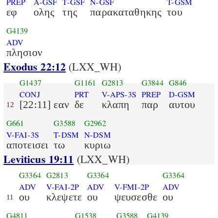
PREP
A-GSF
T-GSF
N-GSF
T-GSM
εφ
ολης
της
παρακαταθηκης
του
G4139
ADV
πλησιον
Exodus 22:12
(LXX_WH)
G1437
G1161
G2813
G3844
G846
CONJ
PRT
V-APS-3S
PREP
D-GSM
[22:11] εαν
δε
κλαπη
παρ
αυτου
12
G661
G3588
G2962
V-FAI-3S
T-DSM
N-DSM
αποτεισει
τω
κυριω
Leviticus 19:11
(LXX_WH)
G3364
G2813
G3364
G3364
ADV
V-FAI-2P
ADV
V-FMI-2P
ADV
ου
κλεψετε
ου
ψευσεσθε
ου
11
G4811
G1538
G3588
G4139