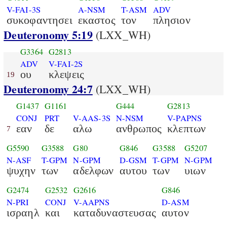
V-FAI-3S
A-NSM
T-ASM
ADV
συκοφαντησει
εκαστος
τον
πλησιον
Deuteronomy 5:19
(LXX_WH)
G3364
G2813
ADV
V-FAI-2S
ου
κλεψεις
19
Deuteronomy 24:7
(LXX_WH)
G1437
G1161
G444
G2813
CONJ
PRT
V-AAS-3S
N-NSM
V-PAPNS
εαν
δε
αλω
ανθρωπος
κλεπτων
7
G5590
G3588
G80
G846
G3588
G5207
N-ASF
T-GPM
N-GPM
D-GSM
T-GPM
N-GPM
ψυχην
των
αδελφων
αυτου
των
υιων
G2474
G2532
G2616
G846
N-PRI
CONJ
V-AAPNS
D-ASM
ισραηλ
και
καταδυναστευσας
αυτον