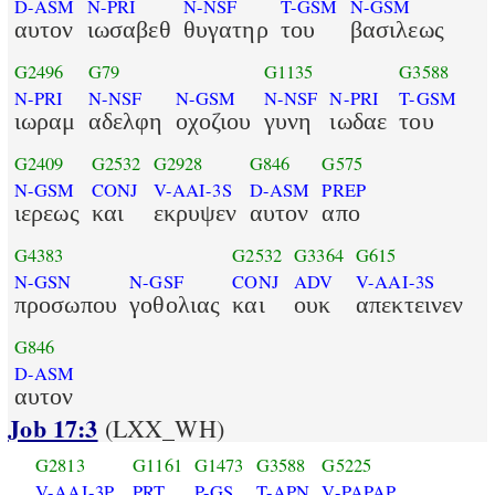
D-ASM
N-PRI
N-NSF
T-GSM
N-GSM
αυτον
ιωσαβεθ
θυγατηρ
του
βασιλεως
G2496
G79
G1135
G3588
N-PRI
N-NSF
N-GSM
N-NSF
N-PRI
T-GSM
ιωραμ
αδελφη
οχοζιου
γυνη
ιωδαε
του
G2409
G2532
G2928
G846
G575
N-GSM
CONJ
V-AAI-3S
D-ASM
PREP
ιερεως
και
εκρυψεν
αυτον
απο
G4383
G2532
G3364
G615
N-GSN
N-GSF
CONJ
ADV
V-AAI-3S
προσωπου
γοθολιας
και
ουκ
απεκτεινεν
G846
D-ASM
αυτον
Job 17:3
(LXX_WH)
G2813
G1161
G1473
G3588
G5225
V-AAI-3P
PRT
P-GS
T-APN
V-PAPAP