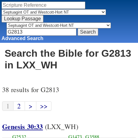
Advanced Search
Search the Bible for G2813
in LXX_WH
38 results for G2813
1
2
>
>>
Genesis 30:33
(LXX_WH)
G2532
G1473
G3588