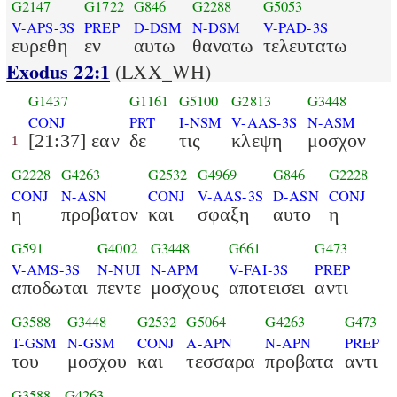
G2147
G1722
G846
G2288
G5053
V-APS-3S
PREP
D-DSM
N-DSM
V-PAD-3S
ευρεθη
εν
αυτω
θανατω
τελευτατω
Exodus 22:1
(LXX_WH)
G1437
G1161
G5100
G2813
G3448
CONJ
PRT
I-NSM
V-AAS-3S
N-ASM
[21:37] εαν
δε
τις
κλεψη
μοσχον
1
G2228
G4263
G2532
G4969
G846
G2228
CONJ
N-ASN
CONJ
V-AAS-3S
D-ASN
CONJ
η
προβατον
και
σφαξη
αυτο
η
G591
G4002
G3448
G661
G473
V-AMS-3S
N-NUI
N-APM
V-FAI-3S
PREP
αποδωται
πεντε
μοσχους
αποτεισει
αντι
G3588
G3448
G2532
G5064
G4263
G473
T-GSM
N-GSM
CONJ
A-APN
N-APN
PREP
του
μοσχου
και
τεσσαρα
προβατα
αντι
G3588
G4263