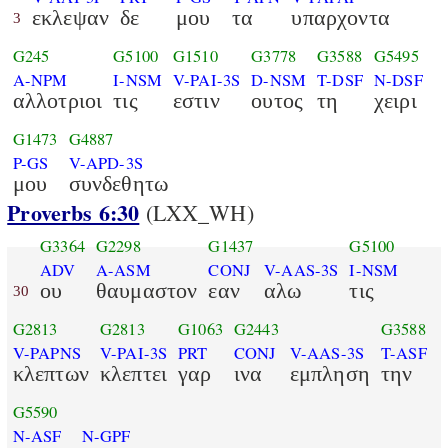
εκλεψαν
δε
μου
τα
υπαρχοντα
3
G245
G5100
G1510
G3778
G3588
G5495
A-NPM
I-NSM
V-PAI-3S
D-NSM
T-DSF
N-DSF
αλλοτριοι
τις
εστιν
ουτος
τη
χειρι
G1473
G4887
P-GS
V-APD-3S
μου
συνδεθητω
Proverbs 6:30
(LXX_WH)
G3364
G2298
G1437
G5100
ADV
A-ASM
CONJ
V-AAS-3S
I-NSM
ου
θαυμαστον
εαν
αλω
τις
30
G2813
G2813
G1063
G2443
G3588
V-PAPNS
V-PAI-3S
PRT
CONJ
V-AAS-3S
T-ASF
κλεπτων
κλεπτει
γαρ
ινα
εμπληση
την
G5590
N-ASF
N-GPF