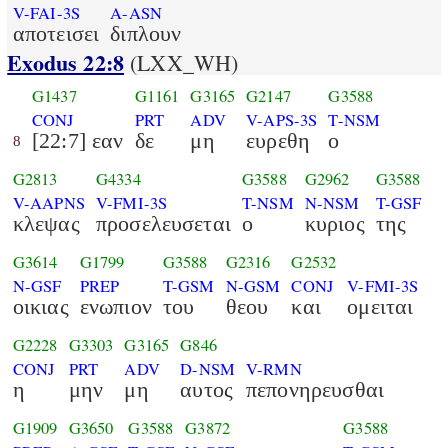
V-FAI-3S
A-ASN
αποτεισει
διπλουν
Exodus 22:8
(LXX_WH)
G1437
G1161
G3165
G2147
G3588
CONJ
PRT
ADV
V-APS-3S
T-NSM
[22:7] εαν
δε
μη
ευρεθη
ο
8
G2813
G4334
G3588
G2962
G3588
V-AAPNS
V-FMI-3S
T-NSM
N-NSM
T-GSF
κλεψας
προσελευσεται
ο
κυριος
της
G3614
G1799
G3588
G2316
G2532
N-GSF
PREP
T-GSM
N-GSM
CONJ
V-FMI-3S
οικιας
ενωπιον
του
θεου
και
ομειται
G2228
G3303
G3165
G846
CONJ
PRT
ADV
D-NSM
V-RMN
η
μην
μη
αυτος
πεπονηρευσθαι
G1909
G3650
G3588
G3872
G3588