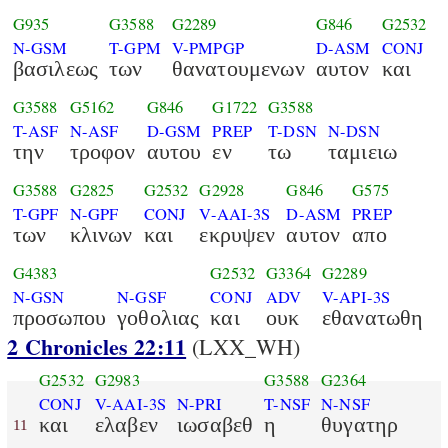
G935
G3588
G2289
G846
G2532
N-GSM
T-GPM
V-PMPGP
D-ASM
CONJ
βασιλεως
των
θανατουμενων
αυτον
και
G3588
G5162
G846
G1722
G3588
T-ASF
N-ASF
D-GSM
PREP
T-DSN
N-DSN
την
τροφον
αυτου
εν
τω
ταμιειω
G3588
G2825
G2532
G2928
G846
G575
T-GPF
N-GPF
CONJ
V-AAI-3S
D-ASM
PREP
των
κλινων
και
εκρυψεν
αυτον
απο
G4383
G2532
G3364
G2289
N-GSN
N-GSF
CONJ
ADV
V-API-3S
προσωπου
γοθολιας
και
ουκ
εθανατωθη
2 Chronicles 22:11
(LXX_WH)
G2532
G2983
G3588
G2364
CONJ
V-AAI-3S
N-PRI
T-NSF
N-NSF
και
ελαβεν
ιωσαβεθ
η
θυγατηρ
11