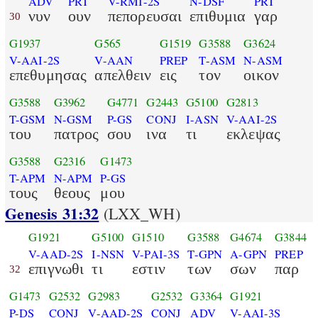
ADV
PRT
V-RMI-2S
N-DSF
PRT
νυν
ουν
πεπορευσαι
επιθυμια
γαρ
30
G1937
G565
G1519
G3588
G3624
V-AAI-2S
V-AAN
PREP
T-ASM
N-ASM
επεθυμησας
απελθειν
εις
τον
οικον
G3588
G3962
G4771
G2443
G5100
G2813
T-GSM
N-GSM
P-GS
CONJ
I-ASN
V-AAI-2S
του
πατρος
σου
ινα
τι
εκλεψας
G3588
G2316
G1473
T-APM
N-APM
P-GS
τους
θεους
μου
Genesis 31:32
(LXX_WH)
G1921
G5100
G1510
G3588
G4674
G3844
V-AAD-2S
I-NSN
V-PAI-3S
T-GPN
A-GPN
PREP
επιγνωθι
τι
εστιν
των
σων
παρ
32
G1473
G2532
G2983
G2532
G3364
G1921
P-DS
CONJ
V-AAD-2S
CONJ
ADV
V-AAI-3S