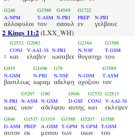
G246
G3588
G4549
G1722
A-NPM
T-ASM
N-PRI
PREP
N-PRI
αλλοφυλοι
τον
σαουλ
εν
γελβουε
2 Kings 11:2
(LXX_WH)
G2532
G2983
G2364
G3588
CONJ
V-AAI-3S
N-PRI
N-NSF
T-GSM
και
ελαβεν
ιωσαβεε
θυγατηρ
του
2
G935
G2496
G79
G3588
N-GSM
N-PRI
N-NSF
N-GSM
T-ASM
βασιλεως
ιωραμ
αδελφη
οχοζιου
τον
G5207
G80
G846
G2532
G2813
N-PRI
N-ASM
N-GSM
D-GSF
CONJ
V-AAI-3S
ιωας
υιον
αδελφου
αυτης
και
εκλεψεν
G846
G1537
G3319
G3588
G5207
G3588
D-ASM
PREP
A-GSM
T-GPM
N-GPM
T-GSM
αυτον
εκ
μεσου
των
υιων
του