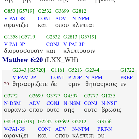
G853
[G5719]
G2532
G3699
G2812
V-PAI-3S
CONJ
ADV
N-NPM
αφανιζει
και
οπου
κλεπται
G1358
[G5719]
G2532
G2813
[G5719]
V-PAI-3P
CONJ
V-PAI-3P
διορυσσουσιν
και
κλεπτουσιν
Matthew 6:20
(LXX_WH)
G2343
[G5720]
G1161
G5213
G2344
G1722
V-PAM-2P
CONJ
P-2DP
N-APM
PREP
θησαυριζετε
δε
υμιν
θησαυρους
εν
20
G3772
G3699
G3777
G4597
G3777
G1035
N-DSM
ADV
CONJ
N-NSM
CONJ
N-NSF
ουρανω
οπου
ουτε
σης
ουτε
βρωσις
G853
[G5719]
G2532
G3699
G2812
G3756
V-PAI-3S
CONJ
ADV
N-NPM
PRT-N
αφανιζει
και
οπου
κλεπται
ου