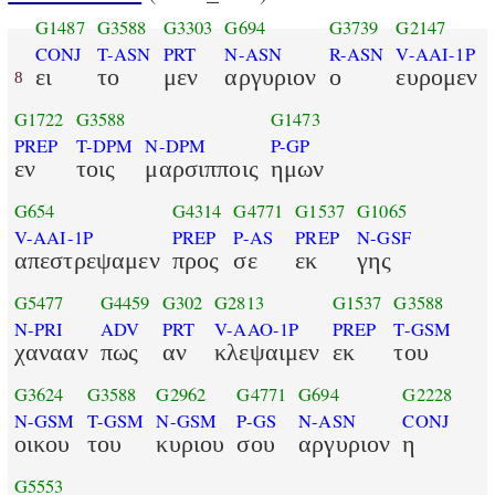
G1487
G3588
G3303
G694
G3739
G2147
CONJ
T-ASN
PRT
N-ASN
R-ASN
V-AAI-1P
ει
το
μεν
αργυριον
ο
ευρομεν
8
G1722
G3588
G1473
PREP
T-DPM
N-DPM
P-GP
εν
τοις
μαρσιπποις
ημων
G654
G4314
G4771
G1537
G1065
V-AAI-1P
PREP
P-AS
PREP
N-GSF
απεστρεψαμεν
προς
σε
εκ
γης
G5477
G4459
G302
G2813
G1537
G3588
N-PRI
ADV
PRT
V-AAO-1P
PREP
T-GSM
χανααν
πως
αν
κλεψαιμεν
εκ
του
G3624
G3588
G2962
G4771
G694
G2228
N-GSM
T-GSM
N-GSM
P-GS
N-ASN
CONJ
οικου
του
κυριου
σου
αργυριον
η
G5553