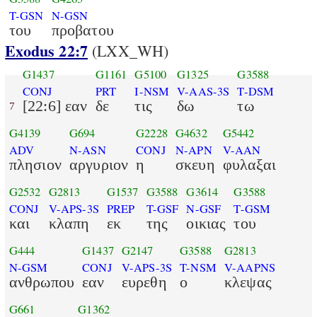
T-GSN
N-GSN
του
προβατου
Exodus 22:7
(LXX_WH)
G1437
G1161
G5100
G1325
G3588
CONJ
PRT
I-NSM
V-AAS-3S
T-DSM
[22:6] εαν
δε
τις
δω
τω
7
G4139
G694
G2228
G4632
G5442
ADV
N-ASN
CONJ
N-APN
V-AAN
πλησιον
αργυριον
η
σκευη
φυλαξαι
G2532
G2813
G1537
G3588
G3614
G3588
CONJ
V-APS-3S
PREP
T-GSF
N-GSF
T-GSM
και
κλαπη
εκ
της
οικιας
του
G444
G1437
G2147
G3588
G2813
N-GSM
CONJ
V-APS-3S
T-NSM
V-AAPNS
ανθρωπου
εαν
ευρεθη
ο
κλεψας
G661
G1362