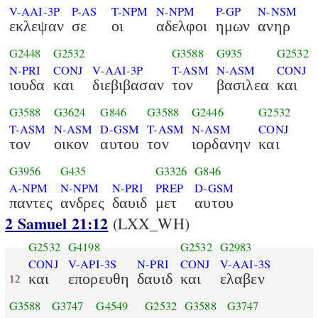
V-AAI-3P
P-AS
T-NPM
N-NPM
P-GP
N-NSM
εκλεψαν
σε
οι
αδελφοι
ημων
ανηρ
G2448
G2532
G3588
G935
G2532
N-PRI
CONJ
V-AAI-3P
T-ASM
N-ASM
CONJ
ιουδα
και
διεβιβασαν
τον
βασιλεα
και
G3588
G3624
G846
G3588
G2446
G2532
T-ASM
N-ASM
D-GSM
T-ASM
N-ASM
CONJ
τον
οικον
αυτου
τον
ιορδανην
και
G3956
G435
G3326
G846
A-NPM
N-NPM
N-PRI
PREP
D-GSM
παντες
ανδρες
δαυιδ
μετ
αυτου
2 Samuel 21:12
(LXX_WH)
G2532
G4198
G2532
G2983
CONJ
V-API-3S
N-PRI
CONJ
V-AAI-3S
και
επορευθη
δαυιδ
και
ελαβεν
12
G3588
G3747
G4549
G2532
G3588
G3747