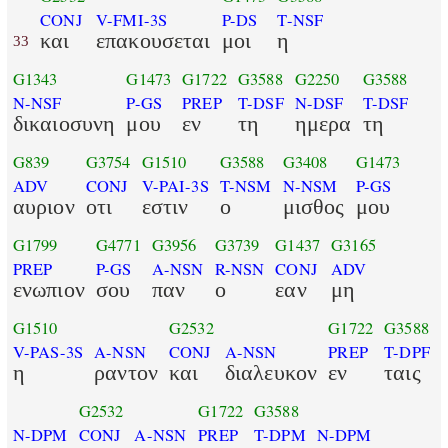
CONJ
V-FMI-3S
P-DS
T-NSF
και
επακουσεται
μοι
η
33
G1343
G1473
G1722
G3588
G2250
G3588
N-NSF
P-GS
PREP
T-DSF
N-DSF
T-DSF
δικαιοσυνη
μου
εν
τη
ημερα
τη
G839
G3754
G1510
G3588
G3408
G1473
ADV
CONJ
V-PAI-3S
T-NSM
N-NSM
P-GS
αυριον
οτι
εστιν
ο
μισθος
μου
G1799
G4771
G3956
G3739
G1437
G3165
PREP
P-GS
A-NSN
R-NSN
CONJ
ADV
ενωπιον
σου
παν
ο
εαν
μη
G1510
G2532
G1722
G3588
V-PAS-3S
A-NSN
CONJ
A-NSN
PREP
T-DPF
η
ραντον
και
διαλευκον
εν
ταις
G2532
G1722
G3588
N-DPM
CONJ
A-NSN
PREP
T-DPM
N-DPM