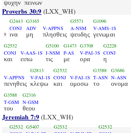
ψυχην
πεινων
Proverbs 30:9
(LXX_WH)
G2443
G3165
G5571
G1096
CONJ
ADV
V-APPNS
A-NSM
V-AMS-1S
ινα
μη
πλησθεις
ψευδης
γενωμαι
9
G2532
G5100
G1473
G3708
G2228
CONJ
V-AAS-1S
I-NSM
P-AS
V-PAI-3S
CONJ
και
ειπω
τις
με
ορα
η
G2813
G2532
G3588
G3686
V-APPNS
V-FAI-1S
CONJ
V-FAI-1S
T-ASN
N-ASN
πενηθεις
κλεψω
και
ομοσω
το
ονομα
G3588
G2316
T-GSM
N-GSM
του
θεου
Jeremiah 7:9
(LXX_WH)
G2532
G5407
G2532
G2532