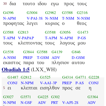
δια
τουτο
ιδου
εγω
προς
τους
30
G4396
G3004
G2962
G3588
G2316
N-APM
V-PAI-3S
N-NSM
T-NSM
N-NSM
προφητας
λεγει
κυριος
ο
θεος
G3588
G2813
G3588
G3056
G1473
T-APM
V-PAPAP
T-APM
N-APM
P-GS
τους
κλεπτοντας
τους
λογους
μου
G1538
G3844
G3588
G4139
G846
A-NSM
PREP
T-GSM
ADV
D-GSM
εκαστος
παρα
του
πλησιον
αυτου
Obadiah 1:5
(LXX_WH)
G1487
G2812
G1525
G4314
G4771
G2228
CONJ
N-NPM
V-AAI-3P
PREP
P-AS
CONJ
ει
κλεπται
εισηλθον
προς
σε
η
5
G3027
G3571
G4225
G302
G3364
N-NPM
N-GSF
ADV
PRT
V-API-2S
ADV