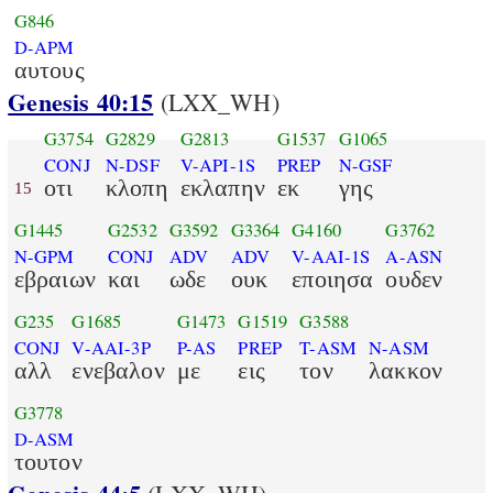
G846
D-APM
αυτους
Genesis 40:15
(LXX_WH)
G3754
G2829
G2813
G1537
G1065
CONJ
N-DSF
V-API-1S
PREP
N-GSF
οτι
κλοπη
εκλαπην
εκ
γης
15
G1445
G2532
G3592
G3364
G4160
G3762
N-GPM
CONJ
ADV
ADV
V-AAI-1S
A-ASN
εβραιων
και
ωδε
ουκ
εποιησα
ουδεν
G235
G1685
G1473
G1519
G3588
CONJ
V-AAI-3P
P-AS
PREP
T-ASM
N-ASM
αλλ
ενεβαλον
με
εις
τον
λακκον
G3778
D-ASM
τουτον