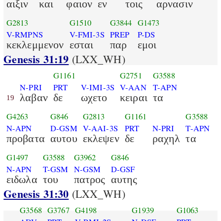
αιξιν
και
φαιον
εν
τοις
αρνασιν
G2813
G1510
G3844
G1473
V-RMPNS
V-FMI-3S
PREP
P-DS
κεκλεμμενον
εσται
παρ
εμοι
Genesis 31:19
(LXX_WH)
G1161
G2751
G3588
N-PRI
PRT
V-IMI-3S
V-AAN
T-APN
λαβαν
δε
ωχετο
κειραι
τα
19
G4263
G846
G2813
G1161
G3588
N-APN
D-GSM
V-AAI-3S
PRT
N-PRI
T-APN
προβατα
αυτου
εκλεψεν
δε
ραχηλ
τα
G1497
G3588
G3962
G846
N-APN
T-GSM
N-GSM
D-GSF
ειδωλα
του
πατρος
αυτης
Genesis 31:30
(LXX_WH)
G3568
G3767
G4198
G1939
G1063