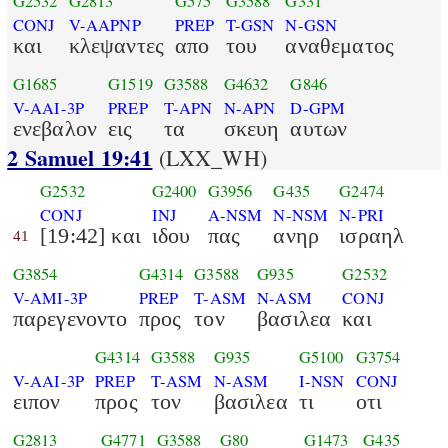
G2532
G2813
G575
G3588
G331
CONJ
V-AAPNP
PREP
T-GSN
N-GSN
και
κλεψαντες
απο
του
αναθεματος
G1685
G1519
G3588
G4632
G846
V-AAI-3P
PREP
T-APN
N-APN
D-GPM
ενεβαλον
εις
τα
σκευη
αυτων
2 Samuel 19:41
(LXX_WH)
G2532
G2400
G3956
G435
G2474
CONJ
INJ
A-NSM
N-NSM
N-PRI
[19:42] και
ιδου
πας
ανηρ
ισραηλ
41
G3854
G4314
G3588
G935
G2532
V-AMI-3P
PREP
T-ASM
N-ASM
CONJ
παρεγενοντο
προς
τον
βασιλεα
και
G4314
G3588
G935
G5100
G3754
V-AAI-3P
PREP
T-ASM
N-ASM
I-NSN
CONJ
ειπον
προς
τον
βασιλεα
τι
οτι
G2813
G4771
G3588
G80
G1473
G435