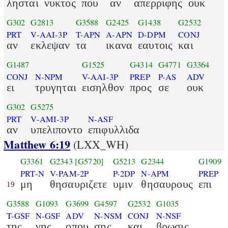
λησται
νυκτος
που
αν
απερριφης
ουκ
G302
G2813
G3588
G2425
G1438
G2532
PRT
V-AAI-3P
T-APN
A-APN
D-DPM
CONJ
αν
εκλεψαν
τα
ικανα
εαυτοις
και
G1487
G1525
G4314
G4771
G3364
CONJ
N-NPM
V-AAI-3P
PREP
P-AS
ADV
ει
τρυγηται
εισηλθον
προς
σε
ουκ
G302
G5275
PRT
V-AMI-3P
N-ASF
αν
υπελιποντο
επιφυλλιδα
Matthew 6:19
(LXX_WH)
G3361
G2343
[G5720]
G5213
G2344
G1909
PRT-N
V-PAM-2P
P-2DP
N-APM
PREP
μη
θησαυριζετε
υμιν
θησαυρους
επι
19
G3588
G1093
G3699
G4597
G2532
G1035
T-GSF
N-GSF
ADV
N-NSM
CONJ
N-NSF
της
γης
οπου
σης
και
βρωσις