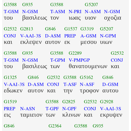
G3588
G935
G3588
G5207
T-GSM
N-GSM
T-ASM
N-PRI
N-ASM
N-GSM
του
βασιλεως
τον
ιωας
υιον
οχοζια
G2532
G2813
G846
G1537
G3319
G5207
CONJ
V-AAI-3S
D-ASM
PREP
A-GSM
N-GPM
και
εκλεψεν
αυτον
εκ
μεσου
υιων
G3588
G935
G3588
G2289
G2532
T-GSM
N-GSM
T-GPM
V-PMPGP
CONJ
του
βασιλεως
των
θανατουμενων
και
G1325
G846
G2532
G3588
G5162
G846
V-AAI-3S
D-ASM
CONJ
T-ASF
N-ASF
D-GSM
εδωκεν
αυτον
και
την
τροφον
αυτου
G1519
G3588
G2825
G2532
G2928
PREP
N-ASN
T-GPF
N-GPF
CONJ
V-AAI-3S
εις
ταμιειον
των
κλινων
και
εκρυψεν
G846
G2364
G3588
G935