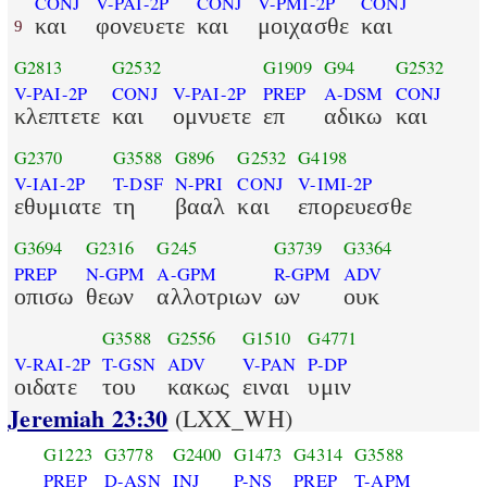
CONJ
V-PAI-2P
CONJ
V-PMI-2P
CONJ
και
φονευετε
και
μοιχασθε
και
9
G2813
G2532
G1909
G94
G2532
V-PAI-2P
CONJ
V-PAI-2P
PREP
A-DSM
CONJ
κλεπτετε
και
ομνυετε
επ
αδικω
και
G2370
G3588
G896
G2532
G4198
V-IAI-2P
T-DSF
N-PRI
CONJ
V-IMI-2P
εθυμιατε
τη
βααλ
και
επορευεσθε
G3694
G2316
G245
G3739
G3364
PREP
N-GPM
A-GPM
R-GPM
ADV
οπισω
θεων
αλλοτριων
ων
ουκ
G3588
G2556
G1510
G4771
V-RAI-2P
T-GSN
ADV
V-PAN
P-DP
οιδατε
του
κακως
ειναι
υμιν
Jeremiah 23:30
(LXX_WH)
G1223
G3778
G2400
G1473
G4314
G3588
PREP
D-ASN
INJ
P-NS
PREP
T-APM