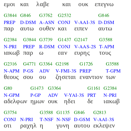
εμοι
και
λαβε
και
ουκ
επεγνω
G3844
G846
G3762
G2532
G846
PREP
D-DSM
A-ASN
CONJ
V-AAI-3S
D-DSM
παρ
αυτω
ουθεν
και
ειπεν
αυτω
G2384
G3844
G3739
G1437
G2147
G3588
N-PRI
PREP
R-DSM
CONJ
V-AAS-2S
T-APM
ιακωβ
παρ
ω
εαν
ευρης
τους
G2316
G4771
G3364
G2198
G1726
G3588
N-APM
P-GS
ADV
V-FMI-3S
PREP
T-GPM
θεους
σου
ου
ζησεται
εναντιον
των
G80
G1473
G3364
G1161
G2384
N-GPM
P-GP
ADV
V-YAI-3S
PRT
N-PRI
αδελφων
ημων
ουκ
ηδει
δε
ιακωβ
G3754
G3588
G1135
G846
G2813
CONJ
N-PRI
T-NSF
N-NSF
D-GSM
V-AAI-3S
οτι
ραχηλ
η
γυνη
αυτου
εκλεψεν