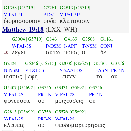
G1358
[G5719]
G3761
G2813
[G5719]
V-PAI-3P
ADV
V-PAI-3P
διορυσσουσιν
ουδε
κλεπτουσιν
Matthew 19:18
(LXX_WH)
G3004
[G5719]
G846
G4169
G3588
G1161
V-PAI-3S
P-DSM
I-APF
T-NSM
CONJ
λεγει
αυτω
ποιας
ο
δε
18
G2424
G5346
[G5713]
G2036
[G5627]
G3588
G3756
N-NSM
V-IXI-3S
V-2AAI-3S
T-ASN
PRT-N
ιησους
| εφη
| ειπεν
| το
ου
G5407
[G5692]
G3756
G3431
[G5692]
G3756
V-FAI-2S
PRT-N
V-FAI-2S
PRT-N
φονευσεις
ου
μοιχευσεις
ου
G2813
[G5692]
G3756
G5576
[G5692]
V-FAI-2S
PRT-N
V-FAI-2S
κλεψεις
ου
ψευδομαρτυρησεις