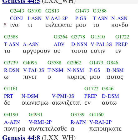
Genesis 44:5
(LXX_WH)
G2443
G5100
G2813
G1473
G3588
CONJ
I-ASN
V-AAI-2P
P-GS
T-ASN
N-ASN
ινα
τι
εκλεψατε
μου
το
κονδυ
5
G3588
G3364
G3778
G1510
G1722
T-ASN
A-ASN
ADV
D-NSN
V-PAI-3S
PREP
το
αργυρουν
ου
τουτο
εστιν
εν
G3739
G4095
G3588
G2962
G1473
G846
R-DSN
V-PAI-3S
T-NSM
N-NSM
P-GS
D-NSM
ω
πινει
ο
κυριος
μου
αυτος
G1161
G1722
G846
PRT
N-DSM
V-PMI-3S
PREP
D-DSM
δε
οιωνισμω
οιωνιζεται
εν
αυτω
G4190
G4931
G3739
G4160
A-APN
V-RMI-2P
R-APN
V-RAI-2P
πονηρα
συντετελεσθε
α
πεποιηκατε
Genesis 44:8
(LXX_WH)