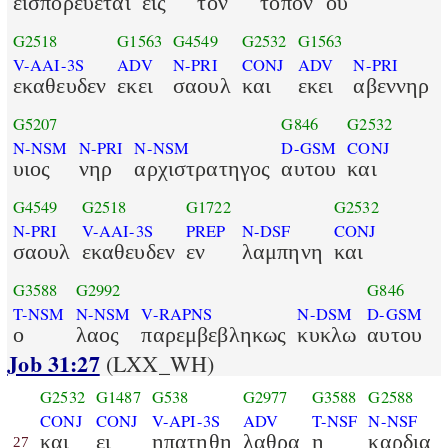
εισπορευεται
εις
τον
τοπον
ου
G2518
G1563
G4549
G2532
G1563
V-AAI-3S
ADV
N-PRI
CONJ
ADV
N-PRI
εκαθευδεν
εκει
σαουλ
και
εκει
αβεννηρ
G5207
G846
G2532
N-NSM
N-PRI
N-NSM
D-GSM
CONJ
υιος
νηρ
αρχιστρατηγος
αυτου
και
G4549
G2518
G1722
G2532
N-PRI
V-AAI-3S
PREP
N-DSF
CONJ
σαουλ
εκαθευδεν
εν
λαμπηνη
και
G3588
G2992
G846
T-NSM
N-NSM
V-RAPNS
N-DSM
D-GSM
ο
λαος
παρεμβεβληκως
κυκλω
αυτου
Job 31:27
(LXX_WH)
G2532
G1487
G538
G2977
G3588
G2588
CONJ
CONJ
V-API-3S
ADV
T-NSF
N-NSF
και
ει
ηπατηθη
λαθρα
η
καρδια
27