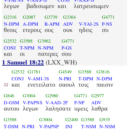
V-PAPNS
V-AAS-1P
CONJ
V-AAS-1P
λεγων
βαδισωμεν
και
λατρευσωμεν
G2316
G2087
G3739
G3364
G4771
N-DPM
A-DPM
R-APM
ADV
V-YAI-2S
P-NS
θεοις
ετεροις
ους
ουκ
ηδεις
συ
G2532
G3588
G3962
G4771
CONJ
T-NPM
N-NPM
P-GS
και
οι
πατερες
σου
1 Samuel 18:22
(LXX_WH)
G2532
G1781
G4549
G3588
G3816
CONJ
V-AMI-3S
N-PRI
T-DPM
N-DPM
και
ενετειλατο
σαουλ
τοις
παισιν
22
G846
G3004
G2980
G4771
G2977
D-GSM
V-PAPNS
V-AAD-2P
P-NP
ADV
αυτου
λεγων
λαλησατε
υμεις
λαθρα
G3588
G3004
G2400
G3588
G935
T-DSM
N-PRI
V-PAPNP
INJ
T-NSM
N-NSM