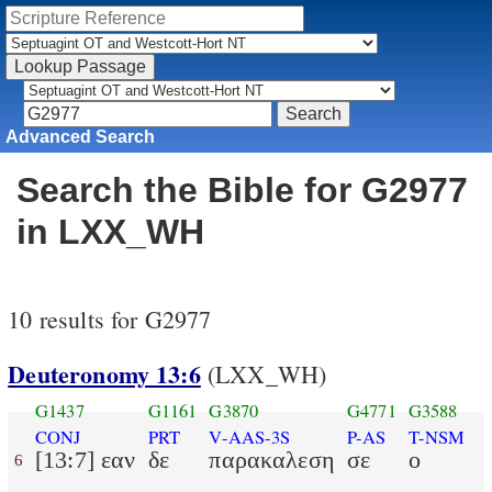
Advanced Search
Search the Bible for G2977
in LXX_WH
10 results for G2977
Deuteronomy 13:6
(LXX_WH)
G1437
G1161
G3870
G4771
G3588
CONJ
PRT
V-AAS-3S
P-AS
T-NSM
[13:7] εαν
δε
παρακαλεση
σε
ο
6