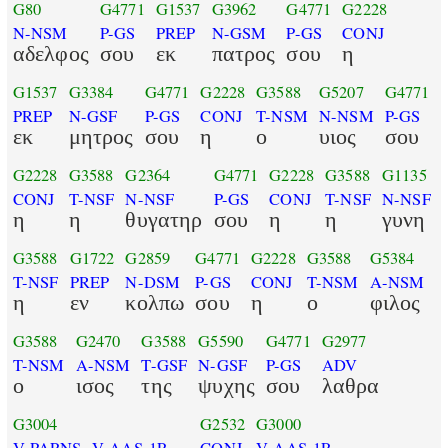
G80
G4771
G1537
G3962
G4771
G2228
N-NSM
P-GS
PREP
N-GSM
P-GS
CONJ
αδελφος
σου
εκ
πατρος
σου
η
G1537
G3384
G4771
G2228
G3588
G5207
G4771
PREP
N-GSF
P-GS
CONJ
T-NSM
N-NSM
P-GS
εκ
μητρος
σου
η
ο
υιος
σου
G2228
G3588
G2364
G4771
G2228
G3588
G1135
CONJ
T-NSF
N-NSF
P-GS
CONJ
T-NSF
N-NSF
η
η
θυγατηρ
σου
η
η
γυνη
G3588
G1722
G2859
G4771
G2228
G3588
G5384
T-NSF
PREP
N-DSM
P-GS
CONJ
T-NSM
A-NSM
η
εν
κολπω
σου
η
ο
φιλος
G3588
G2470
G3588
G5590
G4771
G2977
T-NSM
A-NSM
T-GSF
N-GSF
P-GS
ADV
ο
ισος
της
ψυχης
σου
λαθρα
G3004
G2532
G3000