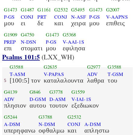
G1473
G1487
G1161
G2532
G5495
G1473
G2007
P-GS
CONJ
PRT
CONJ
N-ASF
P-GS
V-AAPNS
μου
ει
δε
και
χειρα
μου
επιθεις
G1909
G4750
G1473
G5368
PREP
N-DSN
P-GS
V-AAI-1S
επι
στοματι
μου
εφιλησα
Psalms 101:5
(LXX_WH)
G3588
G2635
G2977
G3588
T-ASM
V-PAPAS
ADV
T-GSM
[100:5] τον
καταλαλουντα
λαθρα
του
5
G4139
G846
G3778
G1559
ADV
D-GSM
D-ASM
V-IAI-1S
πλησιον
αυτου
τουτον
εξεδιωκον
G5244
G3788
G2532
A-DSM
N-DSM
CONJ
A-DSM
υπερηφανω
οφθαλμω
και
απληστω