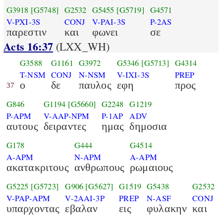
G3918
[G5748]
G2532
G5455
[G5719]
G4571
V-PXI-3S
CONJ
V-PAI-3S
P-2AS
παρεστιν
και
φωνει
σε
Acts 16:37
(LXX_WH)
G3588
G1161
G3972
G5346
[G5713]
G4314
T-NSM
CONJ
N-NSM
V-IXI-3S
PREP
ο
δε
παυλος
εφη
προς
37
G846
G1194
[G5660]
G2248
G1219
P-APM
V-AAP-NPM
P-1AP
ADV
αυτους
δειραντες
ημας
δημοσια
G178
G444
G4514
A-APM
N-APM
A-APM
ακατακριτους
ανθρωπους
ρωμαιους
G5225
[G5723]
G906
[G5627]
G1519
G5438
G2532
V-PAP-APM
V-2AAI-3P
PREP
N-ASF
CONJ
υπαρχοντας
εβαλαν
εις
φυλακην
και