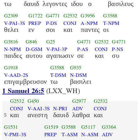
τω
δαυιδ
λεγοντες
ιδου
ο
βασιλευς
G2309
G1722
G4771
G2532
G3956
G3588
V-PAI-3S
PREP
P-DS
CONJ
A-NPM
T-NPM
θελει
εν
σοι
και
παντες
οι
G3816
G846
G25
G4771
G2532
G4771
N-NPM
D-GSM
V-PAI-3P
P-AS
CONJ
P-NS
παιδες
αυτου
αγαπωσιν
σε
και
συ
G1918
G3588
G935
V-AAD-2S
T-DSM
N-DSM
επιγαμβρευσον
τω
βασιλει
1 Samuel 26:5
(LXX_WH)
G2532
G450
G2977
G2532
CONJ
V-AAI-3S
N-PRI
ADV
CONJ
και
ανεστη
δαυιδ
λαθρα
και
5
G1531
G1519
G3588
G5117
G3364
V-PMI-3S
PREP
T-ASM
N-ASM
ADV