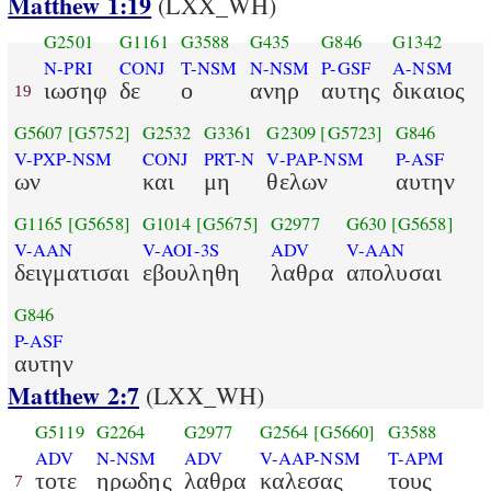
Matthew 1:19
(LXX_WH)
G2501
G1161
G3588
G435
G846
G1342
N-PRI
CONJ
T-NSM
N-NSM
P-GSF
A-NSM
ιωσηφ
δε
ο
ανηρ
αυτης
δικαιος
19
G5607
[G5752]
G2532
G3361
G2309
[G5723]
G846
V-PXP-NSM
CONJ
PRT-N
V-PAP-NSM
P-ASF
ων
και
μη
θελων
αυτην
G1165
[G5658]
G1014
[G5675]
G2977
G630
[G5658]
V-AAN
V-AOI-3S
ADV
V-AAN
δειγματισαι
εβουληθη
λαθρα
απολυσαι
G846
P-ASF
αυτην
Matthew 2:7
(LXX_WH)
G5119
G2264
G2977
G2564
[G5660]
G3588
ADV
N-NSM
ADV
V-AAP-NSM
T-APM
τοτε
ηρωδης
λαθρα
καλεσας
τους
7