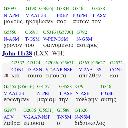
G3097
G198
[G5656]
G3844
G846
G3588
N-APM
V-AAI-3S
PREP
P-GPM
T-ASM
μαγους
ηκριβωσεν
παρ
αυτων
τον
G5550
G3588
G5316
[G5730]
G792
N-ASM
T-GSM
V-PEP-GSM
N-GSM
χρονον
του
φαινομενου
αστερος
John 11:28
(LXX_WH)
G2532
G5124
G2036
[G5631]
G565
[G5627]
G2532
CONJ
D-ASN
V-2AAP-NSF
V-2AAI-3S
CONJ
και
τουτο
ειπουσα
απηλθεν
και
28
G5455
[G5656]
G3137
G3588
G79
G846
V-AAI-3S
N-PRI
T-ASF
N-ASF
P-GSF
εφωνησεν
μαριαμ
την
αδελφην
αυτης
G2977
G2036
[G5631]
G3588
G1320
ADV
V-2AAP-NSF
T-NSM
N-NSM
λαθρα
ειπουσα
ο
διδασκαλος