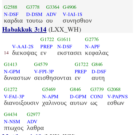
G2588
G3778
G3364
G4906
N-DSF
D-DSM
ADV
V-IAI-1S
καρδια
τουτω
ου
συνησθιον
Habakkuk 3:14
(LXX_WH)
G1722
G1611
G2776
V-AAI-2S
PREP
N-DSF
N-APF
διεκοψας
εν
εκστασει
κεφαλας
14
G1413
G4579
G1722
G846
N-GPM
V-FPI-3P
PREP
D-DSF
δυναστων
σεισθησονται
εν
αυτη
G1272
G5469
G846
G3739
G2068
V-FAI-3P
N-APM
D-GPM
CONJ
V-PAPNS
διανοιξουσιν
χαλινους
αυτων
ως
εσθων
G4434
G2977
N-NSM
ADV
πτωχος
λαθρα