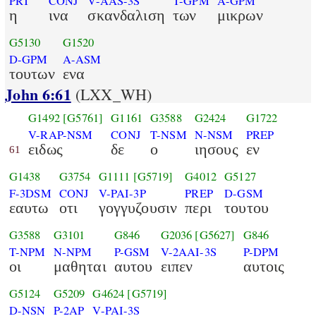
PRT
CONJ
V-AAS-3S
T-GPM
A-GPM
η
ινα
σκανδαλιση
των
μικρων
G5130
G1520
D-GPM
A-ASM
τουτων
ενα
John 6:61
(LXX_WH)
G1492
[G5761]
G1161
G3588
G2424
G1722
V-RAP-NSM
CONJ
T-NSM
N-NSM
PREP
ειδως
δε
ο
ιησους
εν
61
G1438
G3754
G1111
[G5719]
G4012
G5127
F-3DSM
CONJ
V-PAI-3P
PREP
D-GSM
εαυτω
οτι
γογγυζουσιν
περι
τουτου
G3588
G3101
G846
G2036
[G5627]
G846
T-NPM
N-NPM
P-GSM
V-2AAI-3S
P-DPM
οι
μαθηται
αυτου
ειπεν
αυτοις
G5124
G5209
G4624
[G5719]
D-NSN
P-2AP
V-PAI-3S