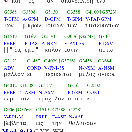
και
ος
αν
σκανδαλιση
ενα
42
G3588
G3398
G5130
G3588
G4100
[G5723]
T-GPM
A-GPM
D-GPM
T-GPM
V-PAP-GPM
των
μικρων
τουτων
των
πιστευοντων
G1519
G1691
G2570
G2076
[G5748]
G846
PREP
P-1AS
A-NSN
V-PXI-3S
P-DSM
| | " εις
εμε "
| καλον
εστιν
αυτω
G3123
G1487
G4029
[G5736]
G3458
G3684
ADV
COND
V-PNI-3S
N-NSM
A-NSM
μαλλον
ει
περικειται
μυλος
ονικος
G4012
G3588
G5137
G846
G2532
PREP
T-ASM
N-ASM
P-GSM
CONJ
περι
τον
τραχηλον
αυτου
και
G906
[G5769]
G1519
G3588
G2281
V-RPI-3S
PREP
T-ASF
N-ASF
βεβληται
εις
την
θαλασσαν
Mark 9:43
(LXX_WH)