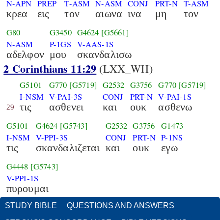
N-APN
PREP
T-ASM
N-ASM
CONJ
PRT-N
T-ASM
κρεα
εις
τον
αιωνα
ινα
μη
τον
G80
G3450
G4624
[G5661]
N-ASM
P-1GS
V-AAS-1S
αδελφον
μου
σκανδαλισω
2 Corinthians 11:29
(LXX_WH)
G5101
G770
[G5719]
G2532
G3756
G770
[G5719]
I-NSM
V-PAI-3S
CONJ
PRT-N
V-PAI-1S
τις
ασθενει
και
ουκ
ασθενω
29
G5101
G4624
[G5743]
G2532
G3756
G1473
I-NSM
V-PPI-3S
CONJ
PRT-N
P-1NS
τις
σκανδαλιζεται
και
ουκ
εγω
G4448
[G5743]
V-PPI-1S
πυρουμαι
STUDY BIBLE
QUESTIONS AND ANSWERS