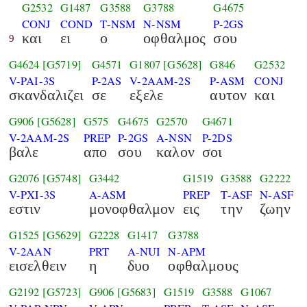
G2532
G1487
G3588
G3788
G4675
CONJ
COND
T-NSM
N-NSM
P-2GS
και
ει
ο
οφθαλμος
σου
9
G4624
[G5719]
G4571
G1807
[G5628]
G846
G2532
V-PAI-3S
P-2AS
V-2AAM-2S
P-ASM
CONJ
σκανδαλιζει
σε
εξελε
αυτον
και
G906
[G5628]
G575
G4675
G2570
G4671
V-2AAM-2S
PREP
P-2GS
A-NSN
P-2DS
βαλε
απο
σου
καλον
σοι
G2076
[G5748]
G3442
G1519
G3588
G2222
V-PXI-3S
A-ASM
PREP
T-ASF
N-ASF
εστιν
μονοφθαλμον
εις
την
ζωην
G1525
[G5629]
G2228
G1417
G3788
V-2AAN
PRT
A-NUI
N-APM
εισελθειν
η
δυο
οφθαλμους
G2192
[G5723]
G906
[G5683]
G1519
G3588
G1067