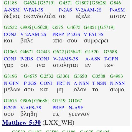
G1188
G4624
[G5719]
G4571
G1807
[G5628]
G846
A-NSM
V-PAI-3S
P-2AS
V-2AAM-2S
P-ASM
δεξιος
σκανδαλιζει
σε
εξελε
αυτον
G2532
G906
[G5628]
G575
G4675
G4851
[G5719]
CONJ
V-2AAM-2S
PREP
P-2GS
V-PAI-3S
και
βαλε
απο
σου
συμφερει
G1063
G4671
G2443
G622
[G5643]
G1520
G3588
CONJ
P-2DS
CONJ
V-2AMS-3S
A-ASN
T-GPN
γαρ
σοι
ινα
αποληται
εν
των
G3196
G4675
G2532
G3361
G3650
G3588
G4983
N-GPN
P-2GS
CONJ
PRT-N
A-NSN
T-NSN
N-NSN
μελων
σου
και
μη
ολον
το
σωμα
G4675
G906
[G5686]
G1519
G1067
P-2GS
V-APS-3S
PREP
N-ASF
σου
βληθη
εις
γεενναν
Matthew 5:30
(LXX_WH)