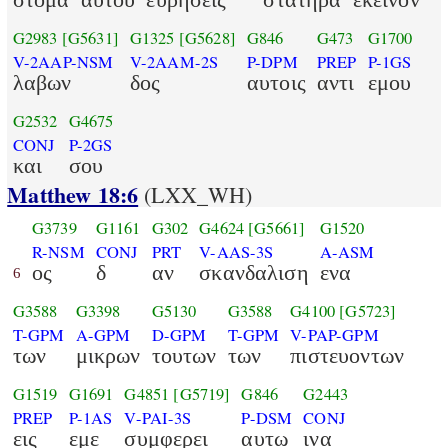
G2983
[G5631]
G1325
[G5628]
G846
G473
G1700
V-2AAP-NSM
V-2AAM-2S
P-DPM
PREP
P-1GS
λαβων
δος
αυτοις
αντι
εμου
G2532
G4675
CONJ
P-2GS
και
σου
Matthew 18:6
(LXX_WH)
G3739
G1161
G302
G4624
[G5661]
G1520
R-NSM
CONJ
PRT
V-AAS-3S
A-ASM
ος
δ
αν
σκανδαλιση
ενα
6
G3588
G3398
G5130
G3588
G4100
[G5723]
T-GPM
A-GPM
D-GPM
T-GPM
V-PAP-GPM
των
μικρων
τουτων
των
πιστευοντων
G1519
G1691
G4851
[G5719]
G846
G2443
PREP
P-1AS
V-PAI-3S
P-DSM
CONJ
εις
εμε
συμφερει
αυτω
ινα