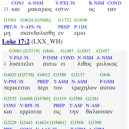
CONJ
A-NSM
V-PXI-3S
R-NSM
COND
και
μακαριος
εστιν
ος
εαν
23
G3361
G4624
[G5686]
G1722
G1698
PRT-N
V-APS-3S
PREP
P-1DS
μη
σκανδαλισθη
εν
εμοι
Luke 17:2
(LXX_WH)
G3081
[G5719]
G846
G1487
G3037
G3457
V-PAI-3S
P-DSM
COND
N-NSM
A-NSM
λυσιτελει
αυτω
ει
λιθος
μυλικος
2
G4029
[G5736]
G4012
G3588
G5137
G846
V-PNI-3S
PREP
T-ASM
N-ASM
P-GSM
περικειται
περι
τον
τραχηλον
αυτου
G2532
G4496
[G5769]
G1519
G3588
G2281
CONJ
V-RPI-3S
PREP
T-ASF
N-ASF
και
ερριπται
εις
την
θαλασσαν
G2228
G2443
G4624
[G5661]
G3588
G3398