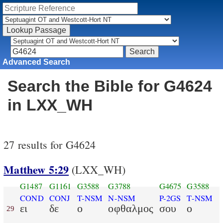
Advanced Search
Search the Bible for G4624
in LXX_WH
27 results for G4624
Matthew 5:29
(LXX_WH)
G1487
G1161
G3588
G3788
G4675
G3588
COND
CONJ
T-NSM
N-NSM
P-2GS
T-NSM
ει
δε
ο
οφθαλμος
σου
ο
29