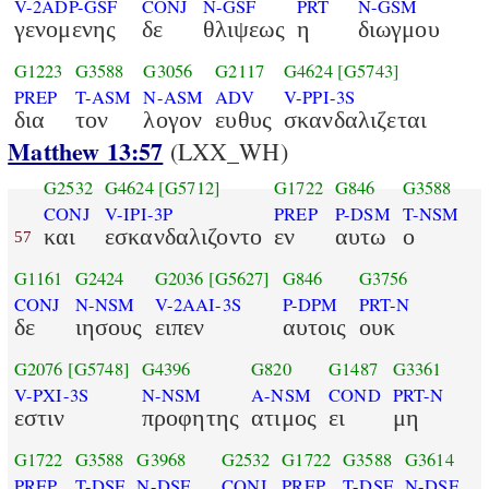
V-2ADP-GSF
CONJ
N-GSF
PRT
N-GSM
γενομενης
δε
θλιψεως
η
διωγμου
G1223
G3588
G3056
G2117
G4624
[G5743]
PREP
T-ASM
N-ASM
ADV
V-PPI-3S
δια
τον
λογον
ευθυς
σκανδαλιζεται
Matthew 13:57
(LXX_WH)
G2532
G4624
[G5712]
G1722
G846
G3588
CONJ
V-IPI-3P
PREP
P-DSM
T-NSM
και
εσκανδαλιζοντο
εν
αυτω
ο
57
G1161
G2424
G2036
[G5627]
G846
G3756
CONJ
N-NSM
V-2AAI-3S
P-DPM
PRT-N
δε
ιησους
ειπεν
αυτοις
ουκ
G2076
[G5748]
G4396
G820
G1487
G3361
V-PXI-3S
N-NSM
A-NSM
COND
PRT-N
εστιν
προφητης
ατιμος
ει
μη
G1722
G3588
G3968
G2532
G1722
G3588
G3614
PREP
T-DSF
N-DSF
CONJ
PREP
T-DSF
N-DSF