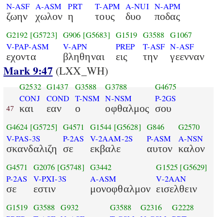
N-ASF
A-ASM
PRT
T-APM
A-NUI
N-APM
ζωην
χωλον
η
τους
δυο
ποδας
G2192
[G5723]
G906
[G5683]
G1519
G3588
G1067
V-PAP-ASM
V-APN
PREP
T-ASF
N-ASF
εχοντα
βληθηναι
εις
την
γεενναν
Mark 9:47
(LXX_WH)
G2532
G1437
G3588
G3788
G4675
CONJ
COND
T-NSM
N-NSM
P-2GS
και
εαν
ο
οφθαλμος
σου
47
G4624
[G5725]
G4571
G1544
[G5628]
G846
G2570
V-PAS-3S
P-2AS
V-2AAM-2S
P-ASM
A-NSN
σκανδαλιζη
σε
εκβαλε
αυτον
καλον
G4571
G2076
[G5748]
G3442
G1525
[G5629]
P-2AS
V-PXI-3S
A-ASM
V-2AAN
σε
εστιν
μονοφθαλμον
εισελθειν
G1519
G3588
G932
G3588
G2316
G2228