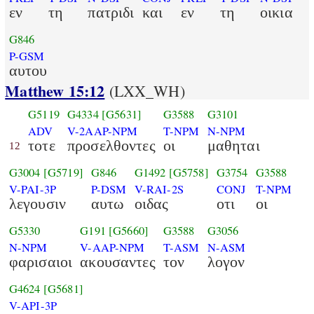
εν
τη
πατριδι
και
εν
τη
οικια
G846
P-GSM
αυτου
Matthew 15:12
(LXX_WH)
G5119
G4334
[G5631]
G3588
G3101
ADV
V-2AAP-NPM
T-NPM
N-NPM
τοτε
προσελθοντες
οι
μαθηται
12
G3004
[G5719]
G846
G1492
[G5758]
G3754
G3588
V-PAI-3P
P-DSM
V-RAI-2S
CONJ
T-NPM
λεγουσιν
αυτω
οιδας
οτι
οι
G5330
G191
[G5660]
G3588
G3056
N-NPM
V-AAP-NPM
T-ASM
N-ASM
φαρισαιοι
ακουσαντες
τον
λογον
G4624
[G5681]
V-API-3P