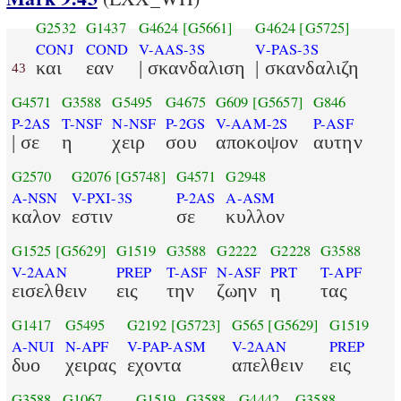
G2532
G1437
G4624
[G5661]
G4624
[G5725]
CONJ
COND
V-AAS-3S
V-PAS-3S
και
εαν
| σκανδαλιση
| σκανδαλιζη
43
G4571
G3588
G5495
G4675
G609
[G5657]
G846
P-2AS
T-NSF
N-NSF
P-2GS
V-AAM-2S
P-ASF
| σε
η
χειρ
σου
αποκοψον
αυτην
G2570
G2076
[G5748]
G4571
G2948
A-NSN
V-PXI-3S
P-2AS
A-ASM
καλον
εστιν
σε
κυλλον
G1525
[G5629]
G1519
G3588
G2222
G2228
G3588
V-2AAN
PREP
T-ASF
N-ASF
PRT
T-APF
εισελθειν
εις
την
ζωην
η
τας
G1417
G5495
G2192
[G5723]
G565
[G5629]
G1519
A-NUI
N-APF
V-PAP-ASM
V-2AAN
PREP
δυο
χειρας
εχοντα
απελθειν
εις
G3588
G1067
G1519
G3588
G4442
G3588