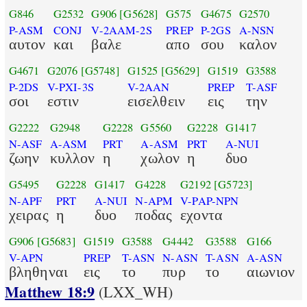
G846
G2532
G906
[G5628]
G575
G4675
G2570
P-ASM
CONJ
V-2AAM-2S
PREP
P-2GS
A-NSN
αυτον
και
βαλε
απο
σου
καλον
G4671
G2076
[G5748]
G1525
[G5629]
G1519
G3588
P-2DS
V-PXI-3S
V-2AAN
PREP
T-ASF
σοι
εστιν
εισελθειν
εις
την
G2222
G2948
G2228
G5560
G2228
G1417
N-ASF
A-ASM
PRT
A-ASM
PRT
A-NUI
ζωην
κυλλον
η
χωλον
η
δυο
G5495
G2228
G1417
G4228
G2192
[G5723]
N-APF
PRT
A-NUI
N-APM
V-PAP-NPN
χειρας
η
δυο
ποδας
εχοντα
G906
[G5683]
G1519
G3588
G4442
G3588
G166
V-APN
PREP
T-ASN
N-ASN
T-ASN
A-ASN
βληθηναι
εις
το
πυρ
το
αιωνιον
Matthew 18:9
(LXX_WH)