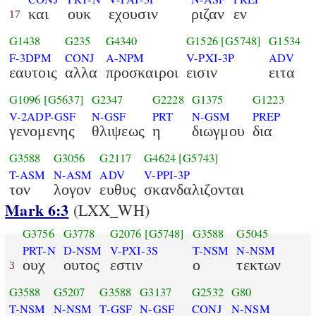
και
ουκ
εχουσιν
ριζαν
εν
17
G1438
G235
G4340
G1526
[G5748]
G1534
F-3DPM
CONJ
A-NPM
V-PXI-3P
ADV
εαυτοις
αλλα
προσκαιροι
εισιν
ειτα
G1096
[G5637]
G2347
G2228
G1375
G1223
V-2ADP-GSF
N-GSF
PRT
N-GSM
PREP
γενομενης
θλιψεως
η
διωγμου
δια
G3588
G3056
G2117
G4624
[G5743]
T-ASM
N-ASM
ADV
V-PPI-3P
τον
λογον
ευθυς
σκανδαλιζονται
Mark 6:3
(LXX_WH)
G3756
G3778
G2076
[G5748]
G3588
G5045
PRT-N
D-NSM
V-PXI-3S
T-NSM
N-NSM
ουχ
ουτος
εστιν
ο
τεκτων
3
G3588
G5207
G3588
G3137
G2532
G80
T-NSM
N-NSM
T-GSF
N-GSF
CONJ
N-NSM