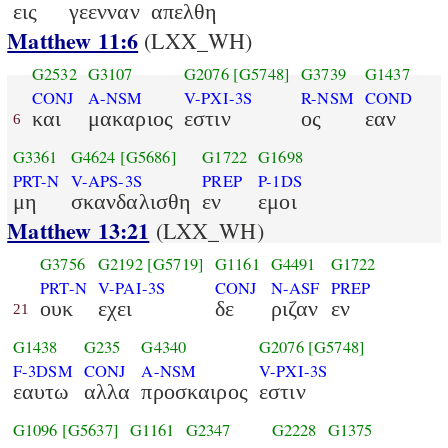
εις
γεενναν
απελθη
Matthew 11:6
(LXX_WH)
G2532
G3107
G2076
[G5748]
G3739
G1437
CONJ
A-NSM
V-PXI-3S
R-NSM
COND
και
μακαριος
εστιν
ος
εαν
6
G3361
G4624
[G5686]
G1722
G1698
PRT-N
V-APS-3S
PREP
P-1DS
μη
σκανδαλισθη
εν
εμοι
Matthew 13:21
(LXX_WH)
G3756
G2192
[G5719]
G1161
G4491
G1722
PRT-N
V-PAI-3S
CONJ
N-ASF
PREP
ουκ
εχει
δε
ριζαν
εν
21
G1438
G235
G4340
G2076
[G5748]
F-3DSM
CONJ
A-NSM
V-PXI-3S
εαυτω
αλλα
προσκαιρος
εστιν
G1096
[G5637]
G1161
G2347
G2228
G1375