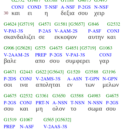
G2532
G1487
G3588
G1188
G4675
G5495
CONJ
COND
T-NSF
A-NSF
P-2GS
N-NSF
και
ει
η
δεξια
σου
χειρ
30
G4624
[G5719]
G4571
G1581
[G5657]
G846
G2532
V-PAI-3S
P-2AS
V-AAM-2S
P-ASF
CONJ
σκανδαλιζει
σε
εκκοψον
αυτην
και
G906
[G5628]
G575
G4675
G4851
[G5719]
G1063
V-2AAM-2S
PREP
P-2GS
V-PAI-3S
CONJ
βαλε
απο
σου
συμφερει
γαρ
G4671
G2443
G622
[G5643]
G1520
G3588
G3196
P-2DS
CONJ
V-2AMS-3S
A-ASN
T-GPN
N-GPN
σοι
ινα
αποληται
εν
των
μελων
G4675
G2532
G3361
G3650
G3588
G4983
G4675
P-2GS
CONJ
PRT-N
A-NSN
T-NSN
N-NSN
P-2GS
σου
και
μη
ολον
το
σωμα
σου
G1519
G1067
G565
[G5632]
PREP
N-ASF
V-2AAS-3S