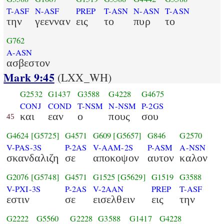
T-ASF
N-ASF
PREP
T-ASN
N-ASN
T-ASN
την
γεενναν
εις
το
πυρ
το
G762
A-ASN
ασβεστον
Mark 9:45
(LXX_WH)
G2532
G1437
G3588
G4228
G4675
CONJ
COND
T-NSM
N-NSM
P-2GS
και
εαν
ο
πους
σου
45
G4624
[G5725]
G4571
G609
[G5657]
G846
G2570
V-PAS-3S
P-2AS
V-AAM-2S
P-ASM
A-NSN
σκανδαλιζη
σε
αποκοψον
αυτον
καλον
G2076
[G5748]
G4571
G1525
[G5629]
G1519
G3588
V-PXI-3S
P-2AS
V-2AAN
PREP
T-ASF
εστιν
σε
εισελθειν
εις
την
G2222
G5560
G2228
G3588
G1417
G4228