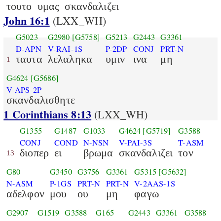
τουτο
υμας
σκανδαλιζει
John 16:1
(LXX_WH)
G5023
G2980
[G5758]
G5213
G2443
G3361
D-APN
V-RAI-1S
P-2DP
CONJ
PRT-N
ταυτα
λελαληκα
υμιν
ινα
μη
1
G4624
[G5686]
V-APS-2P
σκανδαλισθητε
1 Corinthians 8:13
(LXX_WH)
G1355
G1487
G1033
G4624
[G5719]
G3588
CONJ
COND
N-NSN
V-PAI-3S
T-ASM
διοπερ
ει
βρωμα
σκανδαλιζει
τον
13
G80
G3450
G3756
G3361
G5315
[G5632]
N-ASM
P-1GS
PRT-N
PRT-N
V-2AAS-1S
αδελφον
μου
ου
μη
φαγω
G2907
G1519
G3588
G165
G2443
G3361
G3588