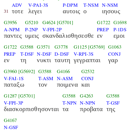
ADV
V-PAI-3S
P-DPM
T-NSM
N-NSM
τοτε
λεγει
αυτοις
ο
ιησους
31
G3956
G5210
G4624
[G5701]
G1722
G1698
A-NPM
P-2NP
V-FPI-2P
PREP
P-1DS
παντες
υμεις
σκανδαλισθησεσθε
εν
εμοι
G1722
G3588
G3571
G3778
G1125
[G5769]
G1063
PREP
T-DSF
N-DSF
D-DSF
V-RPI-3S
CONJ
εν
τη
νυκτι
ταυτη
γεγραπται
γαρ
G3960
[G5692]
G3588
G4166
G2532
V-FAI-1S
T-ASM
N-ASM
CONJ
παταξω
τον
ποιμενα
και
G1287
[G5701]
G3588
G4263
G3588
V-FPI-3P
T-NPN
N-NPN
T-GSF
διασκορπισθησονται
τα
προβατα
της
G4167
N-GSF