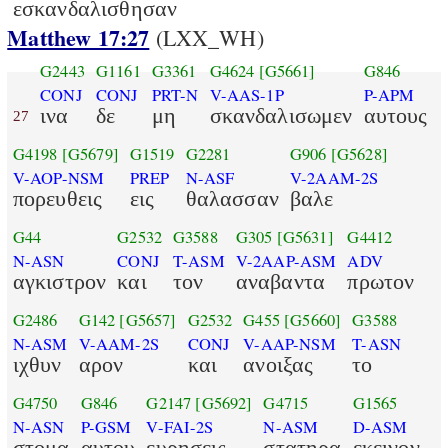
εσκανδαλισθησαν
Matthew 17:27
(LXX_WH)
G2443
G1161
G3361
G4624
[G5661]
G846
CONJ
CONJ
PRT-N
V-AAS-1P
P-APM
ινα
δε
μη
σκανδαλισωμεν
αυτους
27
G4198
[G5679]
G1519
G2281
G906
[G5628]
V-AOP-NSM
PREP
N-ASF
V-2AAM-2S
πορευθεις
εις
θαλασσαν
βαλε
G44
G2532
G3588
G305
[G5631]
G4412
N-ASN
CONJ
T-ASM
V-2AAP-ASM
ADV
αγκιστρον
και
τον
αναβαντα
πρωτον
G2486
G142
[G5657]
G2532
G455
[G5660]
G3588
N-ASM
V-AAM-2S
CONJ
V-AAP-NSM
T-ASN
ιχθυν
αρον
και
ανοιξας
το
G4750
G846
G2147
[G5692]
G4715
G1565
N-ASN
P-GSM
V-FAI-2S
N-ASM
D-ASM
στομα
αυτου
ευρησεις
στατηρα
εκεινον