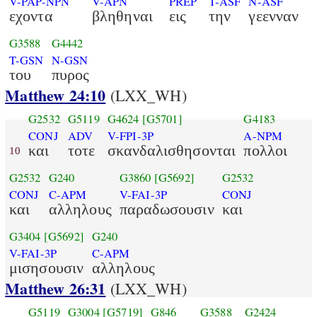
V-PAP-NPN
V-APN
PREP
T-ASF
N-ASF
εχοντα
βληθηναι
εις
την
γεενναν
G3588
G4442
T-GSN
N-GSN
του
πυρος
Matthew 24:10
(LXX_WH)
G2532
G5119
G4624
[G5701]
G4183
CONJ
ADV
V-FPI-3P
A-NPM
και
τοτε
σκανδαλισθησονται
πολλοι
10
G2532
G240
G3860
[G5692]
G2532
CONJ
C-APM
V-FAI-3P
CONJ
και
αλληλους
παραδωσουσιν
και
G3404
[G5692]
G240
V-FAI-3P
C-APM
μισησουσιν
αλληλους
Matthew 26:31
(LXX_WH)
G5119
G3004
[G5719]
G846
G3588
G2424