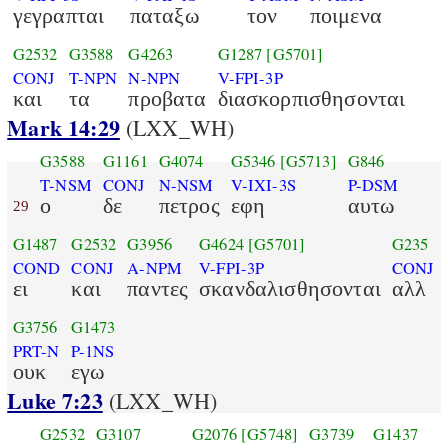
γεγραπται
παταξω
τον
ποιμενα
G2532
G3588
G4263
G1287
[G5701]
CONJ
T-NPN
N-NPN
V-FPI-3P
και
τα
προβατα
διασκορπισθησονται
Mark 14:29
(LXX_WH)
G3588
G1161
G4074
G5346
[G5713]
G846
T-NSM
CONJ
N-NSM
V-IXI-3S
P-DSM
ο
δε
πετρος
εφη
αυτω
29
G1487
G2532
G3956
G4624
[G5701]
G235
COND
CONJ
A-NPM
V-FPI-3P
CONJ
ει
και
παντες
σκανδαλισθησονται
αλλ
G3756
G1473
PRT-N
P-1NS
ουκ
εγω
Luke 7:23
(LXX_WH)
G2532
G3107
G2076
[G5748]
G3739
G1437