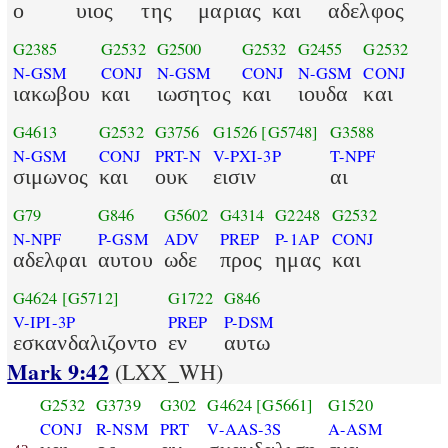
ο
υιος
της
μαριας
και
αδελφος
G2385
G2532
G2500
G2532
G2455
G2532
N-GSM
CONJ
N-GSM
CONJ
N-GSM
CONJ
ιακωβου
και
ιωσητος
και
ιουδα
και
G4613
G2532
G3756
G1526
[G5748]
G3588
N-GSM
CONJ
PRT-N
V-PXI-3P
T-NPF
σιμωνος
και
ουκ
εισιν
αι
G79
G846
G5602
G4314
G2248
G2532
N-NPF
P-GSM
ADV
PREP
P-1AP
CONJ
αδελφαι
αυτου
ωδε
προς
ημας
και
G4624
[G5712]
G1722
G846
V-IPI-3P
PREP
P-DSM
εσκανδαλιζοντο
εν
αυτω
Mark 9:42
(LXX_WH)
G2532
G3739
G302
G4624
[G5661]
G1520
CONJ
R-NSM
PRT
V-AAS-3S
A-ASM