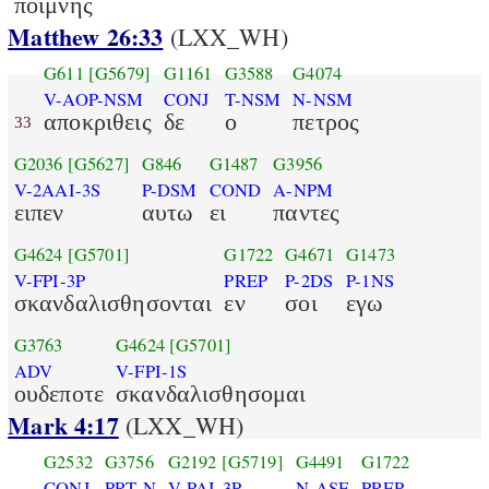
ποιμνης
Matthew 26:33
(LXX_WH)
G611
[G5679]
G1161
G3588
G4074
V-AOP-NSM
CONJ
T-NSM
N-NSM
αποκριθεις
δε
ο
πετρος
33
G2036
[G5627]
G846
G1487
G3956
V-2AAI-3S
P-DSM
COND
A-NPM
ειπεν
αυτω
ει
παντες
G4624
[G5701]
G1722
G4671
G1473
V-FPI-3P
PREP
P-2DS
P-1NS
σκανδαλισθησονται
εν
σοι
εγω
G3763
G4624
[G5701]
ADV
V-FPI-1S
ουδεποτε
σκανδαλισθησομαι
Mark 4:17
(LXX_WH)
G2532
G3756
G2192
[G5719]
G4491
G1722
CONJ
PRT-N
V-PAI-3P
N-ASF
PREP