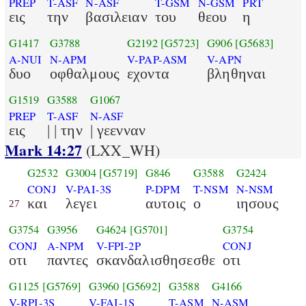
PREP
T-ASF
N-ASF
T-GSM
N-GSM
PRT
εις
την
βασιλειαν
του
θεου
η
G1417
G3788
G2192
[G5723]
G906
[G5683]
A-NUI
N-APM
V-PAP-ASM
V-APN
δυο
οφθαλμους
εχοντα
βληθηναι
G1519
G3588
G1067
PREP
T-ASF
N-ASF
εις
| | την
| γεενναν
Mark 14:27
(LXX_WH)
G2532
G3004
[G5719]
G846
G3588
G2424
CONJ
V-PAI-3S
P-DPM
T-NSM
N-NSM
και
λεγει
αυτοις
ο
ιησους
27
G3754
G3956
G4624
[G5701]
G3754
CONJ
A-NPM
V-FPI-2P
CONJ
οτι
παντες
σκανδαλισθησεσθε
οτι
G1125
[G5769]
G3960
[G5692]
G3588
G4166
V-RPI-3S
V-FAI-1S
T-ASM
N-ASM