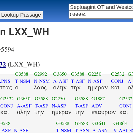
 in LXX_WH
 G5594
32
(LXX_WH)
G3588
G2992
G3650
G3588
G2250
G2532
G3
APNS
T-NSM
N-NSM
A-ASF
T-ASF
N-ASF
CONJ
A
στας
ο
λαος
ολην
την
ημεραν
και
ο
G2532
G3650
G3588
G2250
G3588
G1887
G2532
CONJ
A-ASF
T-ASF
N-ASF
T-ASF
ADV
CONJ
και
ολην
την
ημεραν
την
επαυριον
και
3588
G3588
G3588
G3641
G4863
-ASF
N-ASF
T-NSM
T-ASN
A-ASN
V-AAI-3