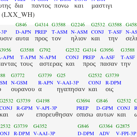
υτης
δια
παντος
πονω
και
μαστιγι
(LXX_WH)
G846
G4314
G3588
G2246
G2532
G3588
G458
-3P
D-APN
PREP
T-ASM
N-ASM
CONJ
T-ASF
N-A
υσιν
αυτα
προς
τον
ηλιον
και
την
σελ
G3956
G3588
G792
G2532
G4314
G3956
G3588
A-APM
T-APM
N-APM
CONJ
PREP
A-ASF
T-ASF
παντας
τους
αστερας
και
προς
πασαν
την
88
G3772
G3739
G25
G2532
G3739
GSM
N-GSM
R-APN
V-AAI-3P
CONJ
R-DPM
υ
ουρανου
α
ηγαπησαν
και
οις
G2532
G3739
G4198
G3694
G846
G2532
G
CONJ
R-GPM
V-API-3P
PREP
D-GPM
CONJ
και
ων
επορευθησαν
οπισω
αυτων
και
2532
G3739
G4352
G846
G3364
G2875
ONJ
R-DPM
V-AAI-3P
D-DPM
ADV
V-FPI-3P