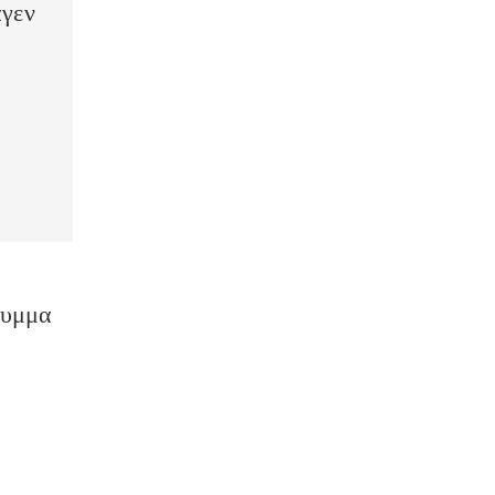
γεν
λυμμα