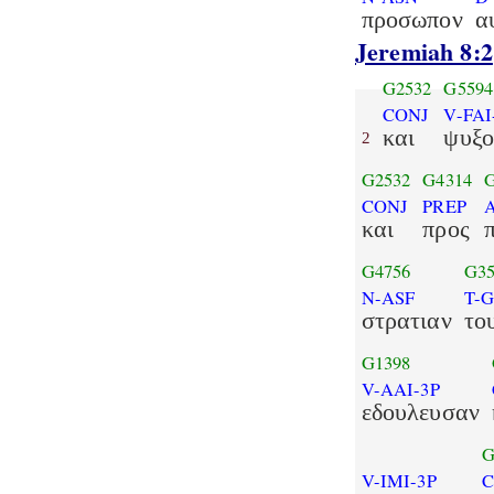
προσωπον
α
Jeremiah 8:2
G2532
G5594
CONJ
V-FAI
και
ψυξο
2
G2532
G4314
CONJ
PREP
και
προς
G4756
G35
N-ASF
T-
στρατιαν
το
G1398
V-AAI-3P
εδουλευσαν
G
V-IMI-3P
C