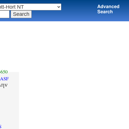
Advanced
Search
650
-ASF
λην
S