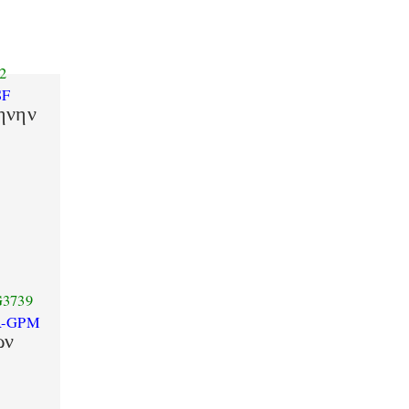
2
SF
ηνην
3739
R-GPM
ων