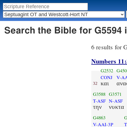
Search the Bible for G5594
6 results for
Numbers 11:
G2532
G450
CONJ
V-A
και
ανα
32
G3588
G3571
T-ASF
N-ASF
την
νυκτα
G4863
G
V-AAI-3P
T