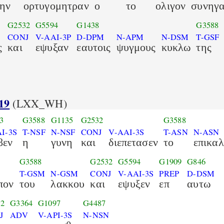
την
ορτυγομητραν
ο
το
ολιγον
συνηγα
G2532
G5594
G1438
G3588
CONJ
V-AAI-3P
D-DPM
N-APM
N-DSM
T-GSF
ς
και
εψυξαν
εαυτοις
ψυγμους
κυκλω
της
19
(LXX_WH)
3
G3588
G1135
G2532
G3588
I-3S
T-NSF
N-NSF
CONJ
V-AAI-3S
T-ASN
N-ASN
βεν
η
γυνη
και
διεπετασεν
το
επικα
G3588
G2532
G5594
G1909
G846
T-GSM
N-GSM
CONJ
V-AAI-3S
PREP
D-DSM
πον
του
λακκου
και
εψυξεν
επ
αυτω
32
G3364
G1097
G4487
J
ADV
V-API-3S
N-NSN