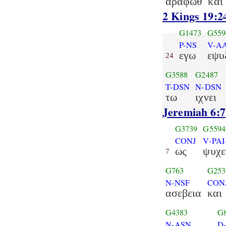
αραφωθ
και
2 Kings 19:2
G1473
G559
P-NS
V-AA
εγω
εψυ
24
G3588
G2487
T-DSN
N-DSN
τω
ιχνει
Jeremiah 6:7
G3739
G5594
CONJ
V-PAI
ως
ψυχε
7
G763
G253
N-NSF
CON
ασεβεια
και
G4383
G
N-ASN
D