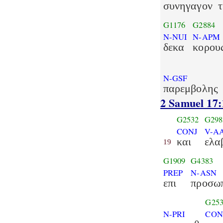
συνηγαγον
G1176
G2884
N-NUI
N-APM
δεκα
κορου
N-GSF
παρεμβολης
2 Samuel 17:
G2532
G298
CONJ
V-AA
και
ελα
19
G1909
G4383
PREP
N-ASN
επι
προσω
G25
N-PRI
CON