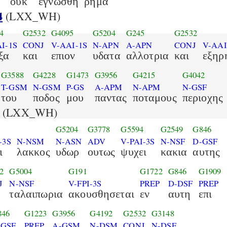
ουκ
εγνωσθη
ρημα
4
(LXX_WH)
4
G2532
G4095
G5204
G245
G2532
I-1S
CONJ
V-AAI-1S
N-APN
A-APN
CONJ
V-AAI
ξα
και
επιον
υδατα
αλλοτρια
και
εξηρ
G3588
G4228
G1473
G3956
G4215
G4042
T-GSM
N-GSM
P-GS
A-APM
N-APM
N-GSF
του
ποδος
μου
παντας
ποταμους
περιοχης
(LXX_WH)
G5204
G3778
G5594
G2549
G846
-3S
N-NSM
N-ASN
ADV
V-PAI-3S
N-NSF
D-GSF
ι
λακκος
υδωρ
ουτως
ψυχει
κακια
αυτης
2
G5004
G191
G1722
G846
G1909
J
N-NSF
V-FPI-3S
PREP
D-DSF
PREP
ταλαιπωρια
ακουσθησεται
εν
αυτη
επι
846
G1223
G3956
G4192
G2532
G3148
-GSF
PREP
A-GSM
N-DSM
CONJ
N-DSF