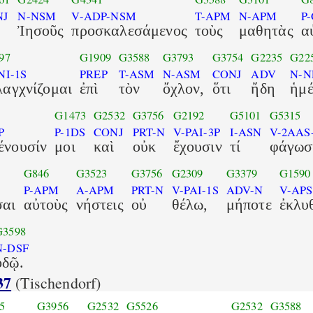
NJ
N-NSM
V-ADP-NSM
T-APM
N-APM
P
Ἰησοῦς
προσκαλεσάμενος
τοὺς
μαθητὰς
α
97
G1909
G3588
G3793
G3754
G2235
G22
NI-1S
PREP
T-ASM
N-ASM
CONJ
ADV
N-N
λαγχνίζομαι
ἐπὶ
τὸν
ὄχλον,
ὅτι
ἤδη
ἡμέ
G1473
G2532
G3756
G2192
G5101
G5315
P
P-1DS
CONJ
PRT-N
V-PAI-3P
I-ASN
V-2AAS
ένουσίν
μοι
καὶ
οὐκ
ἔχουσιν
τί
φάγωσ
G846
G3523
G3756
G2309
G3379
G1590
P-APM
A-APM
PRT-N
V-PAI-1S
ADV-N
V-APS
σαι
αὐτοὺς
νήστεις
οὐ
θέλω,
μήποτε
ἐκλυ
G3598
N-DSF
ὁδῷ.
37
(Tischendorf)
5
G3956
G2532
G5526
G2532
G3588