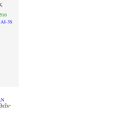
ς
510
IAI-3S
ν
AN
θεῖν·