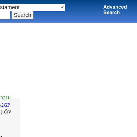
Advanced
Search
5210
-2GP
ὑμῶν
·