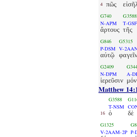
πῶς
εἰσῆ
4
G740
G3588
N-APM
T-GS
ἄρτους
τῆς
G846
G5315
P-DSM
V-2AA
αὐτῷ
φαγεῖ
G2409
G34
N-DPM
A-D
ἱερεῦσιν
μόν
Matthew 14:
G3588
G11
T-NSM
CO
ὁ
δὲ
16
G1325
G8
V-2AAM-2P
P-