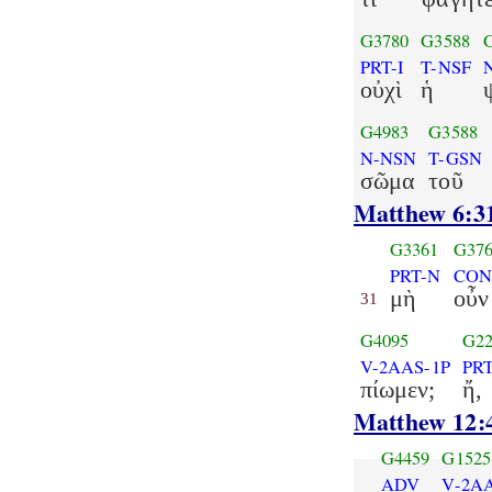
G3780
G3588
PRT-I
T-NSF
οὐχὶ
ἡ
G4983
G3588
N-NSN
T-GSN
σῶμα
τοῦ
Matthew 6:3
G3361
G37
PRT-N
CON
μὴ
οὖν
31
G4095
G22
V-2AAS-1P
PR
πίωμεν;
ἤ,
Matthew 12:
G4459
G1525
ADV
V-2AA