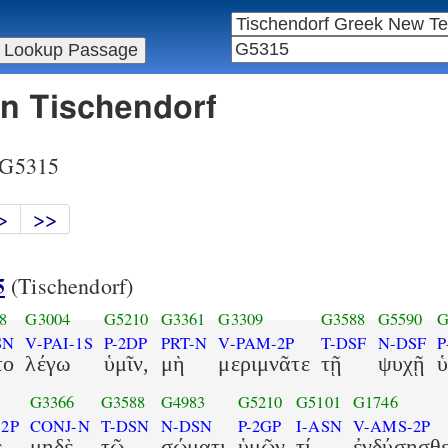
in Tischendorf
r G5315
>
>>
5
(Tischendorf)
8
G3004
G5210
G3361
G3309
G3588
G5590
G
SN
V-PAI-1S
P-2DP
PRT-N
V-PAM-2P
T-DSF
N-DSF
P
το
λέγω
ὑμῖν,
μὴ
μεριμνᾶτε
τῇ
ψυχῇ
G3366
G3588
G4983
G5210
G5101
G1746
-2P
CONJ-N
T-DSN
N-DSN
P-2GP
I-ASN
V-AMS-2P
,
μηδὲ
τῷ
σώματι
ὑμῶν
τί
ἐνδύσησθε