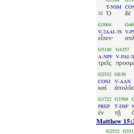
T-NSM
CO
Ὁ
δὲ
32
G3004
G46
V-2AAI-3S
V-P
εἶπεν·
σπ
G5140
G4357
A-NPF
V-PAI-3
τρεῖς
προσμ
G2532
G630
CONJ
V-AAN
καὶ
ἀπολῦ
G1722
G3588
PREP
T-DSF
ἐν
τῇ
Matthew 15:
G2532
G531