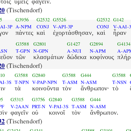
τοῖς
ὑμεῖς
φαγεῖν.
20
(Tischendorf)
5
G3956
G2532
G5526
G2532
G142
AI-3P
A-NPM
CONJ
V-API-3P
CONJ
V-AAI-
γον
πάντες
καὶ
ἐχορτάσθησαν,
καὶ
ἦραν
G3588
G2801
G1427
G2894
G4134
ASN
T-GPN
N-GPN
A-NUI
N-APM
A-AP
σεῦον
τῶν
κλασμάτων
δώδεκα
κοφίνους
πλήρ
20
(Tischendorf)
10
G3588
G2840
G3588
G444
G3588
AI-3S
T-NPN
V-PAP-NPN
T-ASM
N-ASM
T-NSN
ιν
τὰ
κοινοῦντα
τὸν
ἄνθρωπον·
τὸ
95
G5315
G3756
G2840
G3588
G444
PF
V-2AAN
PRT-N
V-PAI-3S
T-ASM
N-ASM
σὶν
φαγεῖν
οὐ
κοινοῖ
τὸν
ἄνθρωπον.
32
(Tischendorf)
61
G2424
G4341
G3588
G3101
G