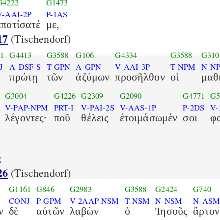
G4222
G1473
V-AAI-2P
P-1AS
ἐποτίσατέ
με,
17
(Tischendorf)
1
G4413
G3588
G106
G4334
G3588
G310
J
A-DSF-S
T-GPN
A-GPN
V-AAI-3P
T-NPM
N-N
πρώτῃ
τῶν
ἀζύμων
προσῆλθον
οἱ
μαθ
G3004
G4226
G2309
G2090
G4771
G5
V-PAP-NPM
PRT-I
V-PAI-2S
V-AAS-1P
P-2DS
V
λέγοντες·
ποῦ
θέλεις
ἑτοιμάσωμέν
σοι
φ
;
26
(Tischendorf)
G1161
G846
G2983
G3588
G2424
G740
CONJ
P-GPM
V-2AAP-NSM
T-NSM
N-NSM
N-AS
ν
δὲ
αὐτῶν
λαβὼν
ὁ
Ἰησοῦς
ἄρτον