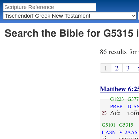
Search the Bible for G5315 
86 results fo
1
2
3
Matthew 6:2
G1223
G377
PREP
D-A
Διὰ
τοῦ
25
G5101
G5315
I-ASN
V-2AAS
τί
φάγητε