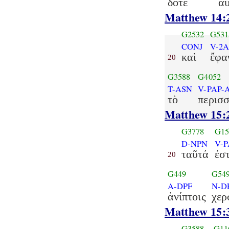
δότε
αὐ
Matthew 14:
G2532
G531
CONJ
V-2A
καὶ
ἔφα
20
G3588
G4052
T-ASN
V-PAP-
τὸ
περισ
Matthew 15:
G3778
G15
D-NPN
V-P
ταῦτά
ἐστ
20
G449
G54
A-DPF
N-D
ἀνίπτοις
χερ
Matthew 15:
G3588
G11