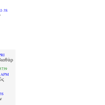
I-3S
·
PRI
ιαθὰρ
3739
-APM
ὓς
3S
ν