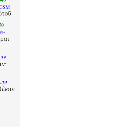
-GSM
ὐτοῦ
50
PF
ραι
-3P
ιν·
-3P
θῶσιν