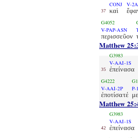
CONJ
V-2A
καὶ
ἔφα
37
G4052
V-PAP-ASN
περισσεῦον
Matthew 25:
G3983
V-AAI-1S
ἐπείνασα
35
G4222
G1
V-AAI-2P
P-
ἐποτίσατέ
με
Matthew 25:
G3983
V-AAI-1S
ἐπείνασα
42