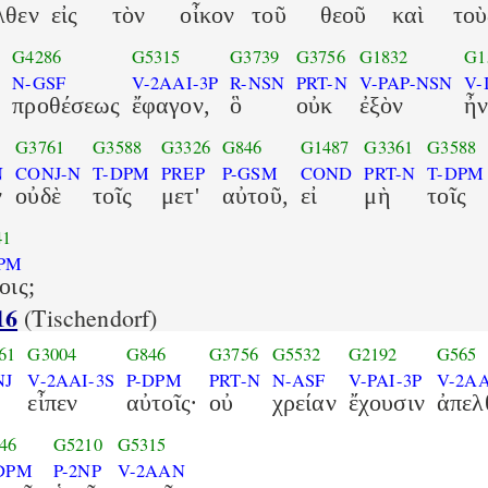
λθεν
εἰς
τὸν
οἶκον
τοῦ
θεοῦ
καὶ
τοὺ
G4286
G5315
G3739
G3756
G1832
G1
F
N-GSF
V-2AAI-3P
R-NSN
PRT-N
V-PAP-NSN
V-
προθέσεως
ἔφαγον,
ὃ
οὐκ
ἐξὸν
ἦ
G3761
G3588
G3326
G846
G1487
G3361
G3588
N
CONJ-N
T-DPM
PREP
P-GSM
COND
PRT-N
T-DPM
ν
οὐδὲ
τοῖς
μετ'
αὐτοῦ,
εἰ
μὴ
τοῖς
41
PM
οις;
16
(Tischendorf)
61
G3004
G846
G3756
G5532
G2192
G565
NJ
V-2AAI-3S
P-DPM
PRT-N
N-ASF
V-PAI-3P
V-2A
εἶπεν
αὐτοῖς·
οὐ
χρείαν
ἔχουσιν
ἀπελ
46
G5210
G5315
DPM
P-2NP
V-2AAN