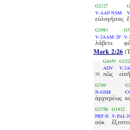
G2127
G
V-AAP-NSM
V
εὐλογήσας
ἔ
G2983
G5
V-2AAM-2P
V-
λάβετε
φά
Mark 2:26
(T
G4459
G152
ADV
V-2A
πῶς
εἰσ
26
G749
G
N-GSM
C
ἀρχιερέως
κ
G3756
G1832
PRT-N
V-PAI-3
οὐκ
ἔξεστι