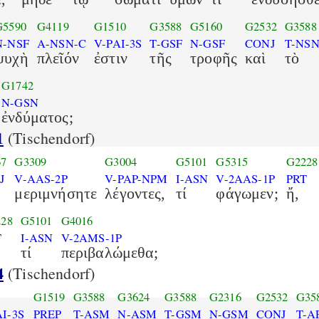
G5590
G4119
G1510
G3588
G5160
G2532
G3588
N-NSF
A-NSN-C
V-PAI-3S
T-GSF
N-GSF
CONJ
T-NS
ψυχὴ
πλεῖόν
ἐστιν
τῆς
τροφῆς
καὶ
τὸ
G1742
N-GSN
ἐνδύματος;
1
(Tischendorf)
67
G3309
G3004
G5101
G5315
G2228
J
V-AAS-2P
V-PAP-NPM
I-ASN
V-2AAS-1P
PRT
μεριμνήσητε
λέγοντες,
τί
φάγωμεν;
ἤ,
28
G5101
G4016
T
I-ASN
V-2AMS-1P
τί
περιβαλώμεθα;
4
(Tischendorf)
G1519
G3588
G3624
G3588
G2316
G2532
G35
I-3S
PREP
T-ASM
N-ASM
T-GSM
N-GSM
CONJ
T-A