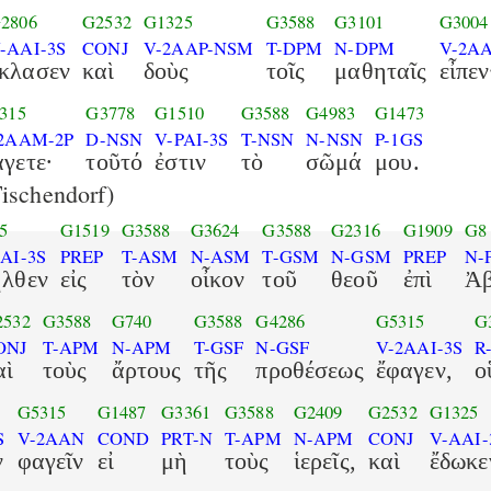
2806
G2532
G1325
G3588
G3101
G3004
-AAI-3S
CONJ
V-2AAP-NSM
T-DPM
N-DPM
V-2AA
κλασεν
καὶ
δοὺς
τοῖς
μαθηταῖς
εἶπεν
315
G3778
G1510
G3588
G4983
G1473
2AAM-2P
D-NSN
V-PAI-3S
T-NSN
N-NSN
P-1GS
γετε·
τοῦτό
ἐστιν
τὸ
σῶμά
μου.
ischendorf)
5
G1519
G3588
G3624
G3588
G2316
G1909
G8
AI-3S
PREP
T-ASM
N-ASM
T-GSM
N-GSM
PREP
N-
ῆλθεν
εἰς
τὸν
οἶκον
τοῦ
θεοῦ
ἐπὶ
Ἀβ
2532
G3588
G740
G3588
G4286
G5315
G
ONJ
T-APM
N-APM
T-GSF
N-GSF
V-2AAI-3S
R
αὶ
τοὺς
ἄρτους
τῆς
προθέσεως
ἔφαγεν,
ο
G5315
G1487
G3361
G3588
G2409
G2532
G1325
S
V-2AAN
COND
PRT-N
T-APM
N-APM
CONJ
V-AAI-
ν
φαγεῖν
εἰ
μὴ
τοὺς
ἱερεῖς,
καὶ
ἔδωκε