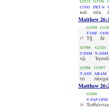
G2532
G3756
CONJ
PRT-N
καὶ
οὐκ
Matthew 26:
G3588
G116
T-DSF
CON
Τῇ
δὲ
17
G3588
G2424
T-DSM
N-DSM
τῷ
Ἰησοῦ
G3588
G3957
T-ASN
ARAM
τὸ
πάσχα
Matthew 26:
G2068
V-PAP-GPM
Ἐσθιόντω
26