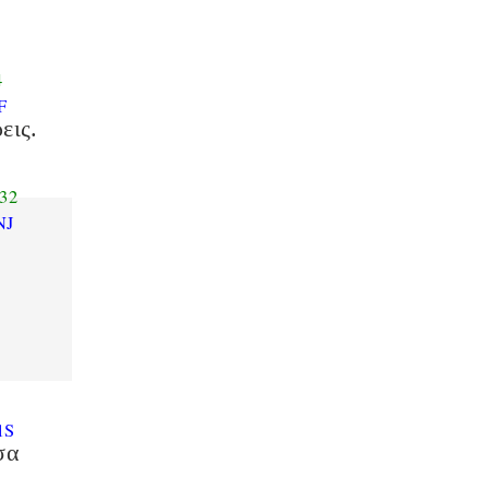
4
F
εις.
32
NJ
ὶ
1S
σα