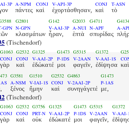
AI-3P
A-NPM
CONJ
V-API-3P
CONJ
T-ASN
γον
πάντες
καὶ
ἐχορτάσθησαν,
καὶ
τὸ
G3588
G2801
G142
G2033
G4711
G413
T-GPN
N-GPN
V-AAI-3P
A-NUI
N-APF
A-AP
τῶν
κλασμάτων
ἦραν,
ἑπτὰ
σπυρίδας
πλήρ
35
(Tischendorf)
G1063
G2532
G1325
G1473
G5315
G1372
G25
CONJ
CONJ
V-AAI-2P
P-1DS
V-2AAN
V-AAI-1S
CO
γὰρ
καὶ
ἐδώκατέ
μοι
φαγεῖν,
ἐδίψησα
κα
473
G3581
G1510
G2532
G4863
G1473
1AS
A-NSM
V-IAI-1S
CONJ
V-2AAI-2P
P-1AS
,
ξένος
ἤμην
καὶ
συνηγάγετέ
με,
42
(Tischendorf)
G1063
G2532
G3756
G1325
G1473
G5315
G1372
CONJ
CONJ
PRT-N
V-AAI-2P
P-1DS
V-2AAN
V-AAI-
γὰρ
καὶ
οὐκ
ἐδώκατέ
μοι
φαγεῖν,
ἐδίψη