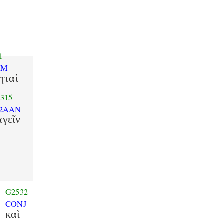
1
PM
ηταὶ
315
-2AAN
αγεῖν
G2532
M
CONJ
καὶ