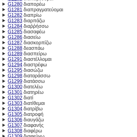
G1280
διαπορέω
G1281
διαπραγματεύομαι
G1282
διαπρίω
G1283
διαρπάζω
G1284
διαῤῥήσσω
G1285
διασαφέω
G1286
διασείω
G1287
διασκορπίζω
G1288
δεασπάω
G1289
διασπείρω
G1291
διαστέλλομαι
G1294
διαστρέφω
G1295
διασώζω
G1298
διαταράσσω
G1299
διατάσσω
G1300
διατελέω
G1301
διατηρέω
G1302
διατί
G1303
διατίθεμαι
G1304
διατρίβω
G1305
διατροφή
G1306
διαυγάζω
G1307
διαφανής
G1308
διαφέρω
G1309
διαφεύγω