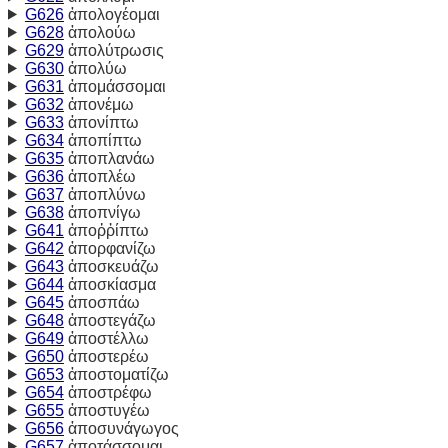
G626
ἀπολογέομαι
G628
ἀπολούω
G629
ἀπολύτρωσις
G630
ἀπολύω
G631
ἀπομάσσομαι
G632
ἀπονέμω
G633
ἀπονίπτω
G634
ἀποπίπτω
G635
ἀποπλανάω
G636
ἀποπλέω
G637
ἀποπλύνω
G638
ἀποπνίγω
G641
ἀποῤῥίπτω
G642
ἀπορφανίζω
G643
ἀποσκευάζω
G644
ἀποσκίασμα
G645
ἀποσπάω
G648
ἀποστεγάζω
G649
ἀποστέλλω
G650
ἀποστερέω
G653
ἀποστοματίζω
G654
ἀποστρέφω
G655
ἀποστυγέω
G656
ἀποσυνάγωγος
G657
ἀποτάσσομαι