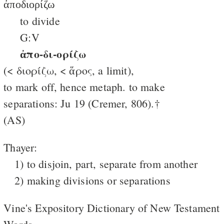
ἀποδιορίζω
to divide
G:V
ἀπο-δι-ορίζω
(< διορίζω, < ἅρος, a limit),
to mark off, hence metaph. to make
separations: Ju 19 (Cremer, 806).†
(AS)
Thayer:
1) to disjoin, part, separate from another
2) making divisions or separations
Vine's Expository Dictionary of New Testament