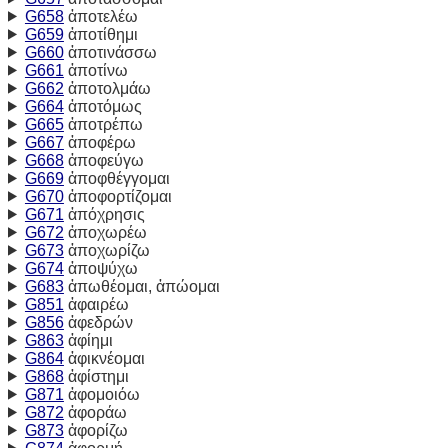
G658
ἀποτελέω
G659
ἀποτίθημι
G660
ἀποτινάσσω
G661
ἀποτίνω
G662
ἀποτολμάω
G664
ἀποτόμως
G665
ἀποτρέπω
G667
ἀποφέρω
G668
ἀποφεύγω
G669
ἀποφθέγγομαι
G670
ἀποφορτίζομαι
G671
ἀπόχρησις
G672
ἀποχωρέω
G673
ἀποχωρίζω
G674
ἀποψύχω
G683
ἀπωθέομαι, ἀπώομαι
G851
ἀφαιρέω
G856
ἀφεδρών
G863
ἀφίημι
G864
ἀφικνέομαι
G868
ἀφίστημι
G871
ἀφομοιόω
G872
ἀφοράω
G873
ἀφορίζω