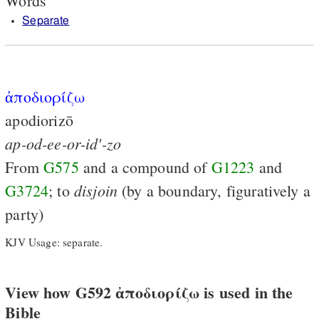
Words
Separate
ἀποδιορίζω
apodiorizō
ap-od-ee-or-id'-zo
From
G575
and a compound of
G1223
and
disjoin
G3724
; to
(by a boundary, figuratively a
party)
KJV Usage: separate.
View how G592 ἀποδιορίζω is used in the
Bible