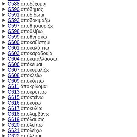
G588
ἀποδέχομαι
G590
ἀπόδημος
G591
ἀποδίδωμι
G593
ἀποδοκιμάζω
G597
ἀποθησαυρίζω
G598
ἀποθλίβω
G599
ἀποθνήσκω
G600
ἀποκαθίστημι
G601
ἀποκαλύπτω
G603
ἀποκαραδοκία
G604
ἀποκαταλλάσσω
G606
ἀπόκειμαι
G607
ἀποκεφαλίζω
G608
ἀποκλείω
G609
ἀποκόπτω
G611
ἀποκρίνομαι
G613
ἀποκρύπτω
G615
ἀποκτείνω
G616
ἀποκυέω
G617
ἀποκυλίω
G618
ἀπολαμβάνω
G619
ἀπόλαυσις
G620
ἀπολείπω
G621
ἀπολείχω
G622
ἀπόλλυμι