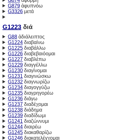
G874
ἀφορμή
G879
ἀφυπνόω
G3326
μετά
G1223
διά
G88
ἀδιάλειπτος
G1224
διαβαίνω
G1225
διαβάλλω
G1226
διαβεβαιόομαι
G1227
διαβλέπω
G1229
διαγγέλλω
G1230
διαγίνομαι
G1231
διαγινώσκω
G1232
διαγνωρίζω
G1234
διαγογγύζω
G1235
διαγρηγορέω
G1236
διάγω
G1237
διαδέχομαι
G1238
διάδημα
G1239
διαδίδωμι
G1241
διαζώννυμι
G1244
διαιρέω
G1245
διακαθαρίζω
G1246
διακατελέγχομαι