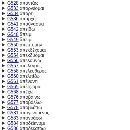
G528
ἀπαντάω
G533
ἀπαρνέομαι
G534
ἀπάρτι
G536
ἀπαρχή
G541
ἀπαύγασμα
G542
ἀπείδω
G548
ἄπειμι
G549
ἄπειμι
G550
ἀπειπόμην
G553
ἀπεκδέχομαι
G554
ἀπεκδύομαι
G556
ἀπελαύνω
G557
ἀπελεγμός
G558
ἀπελεύθερος
G560
ἀπελπίζω
G561
ἀπέναντι
G565
ἀπέρχομαι
G568
ἀπέχω
G576
ἀποβαίνω
G577
ἀποβάλλω
G578
ἀποβλέπω
G581
ἀπογενόμενος
G583
ἀπογράφω
G584
ἀποδείκνυμι
G586
ἀποδεκατόω