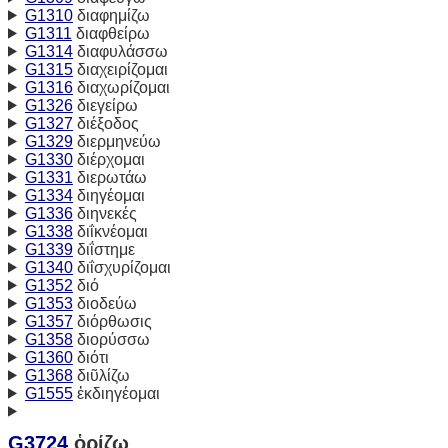
G1310
διαφημίζω
G1311
διαφθείρω
G1314
διαφυλάσσω
G1315
διαχειρίζομαι
G1316
διαχωρίζομαι
G1326
διεγείρω
G1327
διέξοδος
G1329
διερμηνεύω
G1330
διέρχομαι
G1331
διερωτάω
G1334
διηγέομαι
G1336
διηνεκές
G1338
διΐκνέομαι
G1339
διΐστημε
G1340
διΐσχυρίζομαι
G1352
διό
G1353
διοδεύω
G1357
διόρθωσις
G1358
διορύσσω
G1360
διότι
G1368
διῦλίζω
G1555
ἐκδιηγέομαι
G3724
ὁρίζω