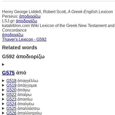
Henry George Liddell, Robert Scott,
A Greek-English Lexicon
Perseus:
ἀποδιορίζω
LSJ.gr:
ἀποδιορίζω
katabiblon.com Wiki Lexicon of the Greek New Testament and
Concordance
ἀποδιορίζω
Thayer's Lexicon - G592
Related words
G592 ἀποδιορίζω
G575
ἀπό
G518
ἀπαγγέλλω
G519
ἀπάγχομαι
G520
ἀπάγω
G522
ἀπαίρω
G523
ἀπαιτέω
G524
ἀπαλγέω
G525
ἀπαλλάσσω
G526
ἀπαλλοτριόω