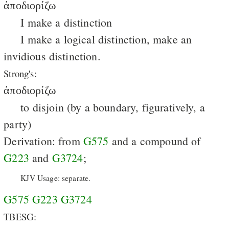
ἀποδιορίζω
I make a distinction
I make a logical distinction, make an
invidious distinction.
Strong's:
ἀποδιορίζω
to disjoin (by a boundary, figuratively, a
party)
Derivation: from
G575
and a compound of
G223
and
G3724
;
KJV Usage: separate.
G575
G223
G3724
TBESG: