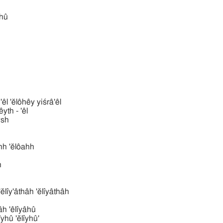
âhû
אל אלהי ישׂרא 'êl 'ĕlôhêy yiśrâ'êl
 'êl bêyth - 'êl
bı̂ysh
'ĕlôahh 'ĕlôahh
n
אליּתה אליאת 'ĕlı̂y'âthâh 'ĕlı̂yâthâh
א 'êlı̂yâh 'êlı̂yâhû
אליהוּ 'ĕlı̂yhû 'ĕlı̂yhû'