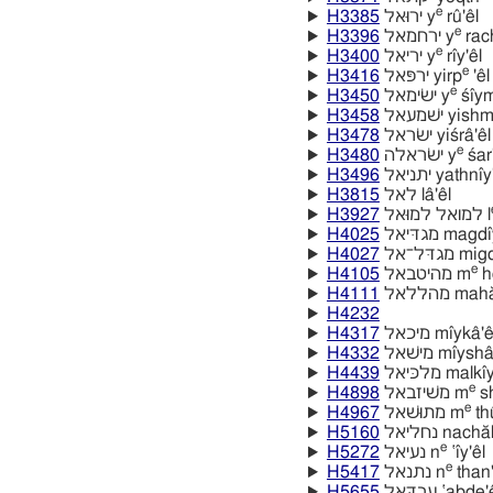
e
H3385
ירוּאל y
rû'êl
e
H3396
ירחמאל y
rac
e
H3400
יריאל y
rı̂y'êl
e
H3416
ירפּאל yirp
'êl
e
H3450
ישׂימאל y
śı̂ym
H3458
ישׁמעאל yish
H3478
ישׂראל yiśrâ'êl
e
H3480
ישׂראלה y
śar'
H3496
יתניאל yathnı̂y
H3815
לאל lâ'êl
H3927
למואל למוּאל l
H4025
מגדּיאל magdı
H4027
מגדּל־אל 
e
H4105
מהיטבאל m
he
H4111
מהללאל mah
H4232
H4317
מיכאל mı̂ykâ'e
H4332
מישׁאל mı̂ysha
H4439
מלכּיאל malkı
e
H4898
משׁיזבאל m
sh
e
H4967
מתוּשׁאל m
thu
H5160
נחליאל nachă
e
H5272
נעיאל n
‛ı̂y'êl
e
H5417
נתנאל n
than'
H5655
עבדּאל ‛abde'