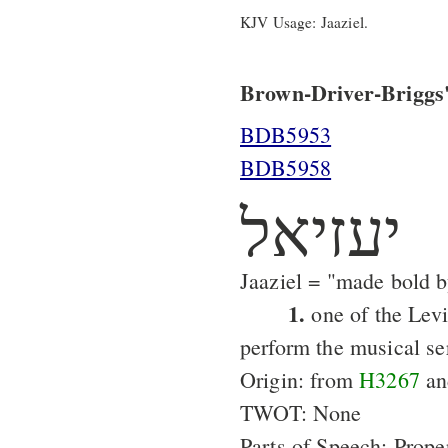
KJV Usage: Jaaziel.
Brown-Driver-Briggs'
BDB5953
BDB5958
יעזיאל
Jaaziel = "made bold 
1.
one of the Levi
perform the musical se
Origin: from
H3267
a
TWOT: None
Parts of Speech: Prop