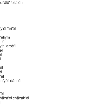
אלעלה אלע 'el‛âlê' 'el‛âlêh
h
h
אר 'ărı̂y'êl 'ări'êl
 'êlı̂ym
 - 'êl
בּית bêyth 'arbê'l
êl
̂l
l
'êl
êl
y'êl
דּנאל  dânı̂yê'l dâni'êl
y'êl
חזהאל ח chăzâ'êl chăzâh'êl
̂l