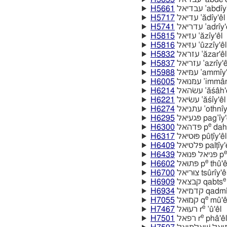
H5661
עבדיאל ‛abdı̂
H5717
עדיאל ‛ădı̂y'êl
H5741
עדריאל ‛adrı̂y
H5815
עזיאל ‛ăzı̂y'êl
H5816
עזּיאל ‛ûzzı̂y'êl
H5832
עזראל ‛ăzar'êl
H5837
עזריאל ‛azrı̂y'e
H5988
עמּיאל ‛ammı̂y
H6005
עמּנוּאל ‛imma
H6214
עשׂהאל ‛ăśâh
H6221
עשׂיאל ‛ăśı̂y'êl
H6274
עתניאל ‛othnı̂
H6295
פּגעיאל pag‛ı̂y
e
H6300
פּדהאל p
dah'
H6317
פּוּטיאל pûṭı̂y'êl
H6409
פּלטיאל palṭı̂y
e
H6439
פּניאל פּנוּאל p
e
H6602
פּתוּאל p
thû'ê
H6700
צוּריאל tsûrı̂y'ê
e
H6909
קבצאל qabts
H6934
קדמיאל qadm
e
H7055
קמוּאל q
mû'ê
e
H7467
רעוּאל r
‛û'êl
e
H7501
רפאל r
phâ'êl