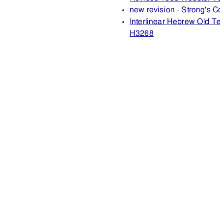
new revision - Strong's
Interlinear Hebrew Old 
H3268