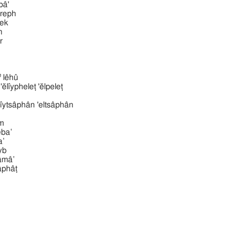
hbâ'
chôreph
melek
ph
er
e
lêhû
אלפּלט אליפלט 'ĕlı̂ypheleṭ 'ĕlpeleṭ
אלצפן אל 'ĕlı̂ytsâphân 'eltsâphân
̂ym
ysheba‛
̂a‛
ı̂yb
yshâmâ‛
shâphâṭ