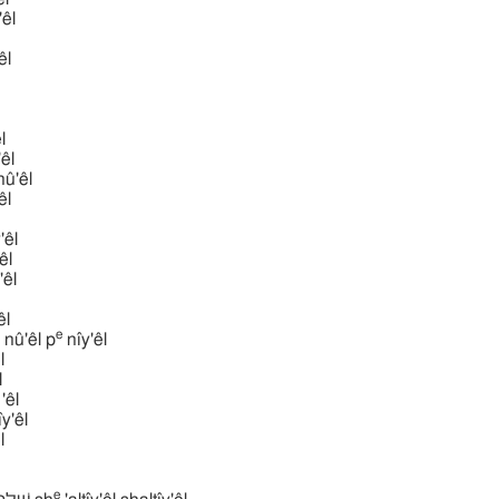
y'êl
'êl
̂l
'êl
̂nû'êl
'êl
y'êl
'êl
êl
'êl
e
nû'êl p
nı̂y'êl
l
l
'êl
ı̂y'êl
l
e