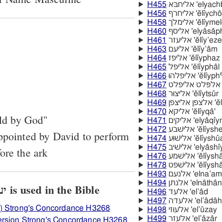
H455
אליחבּא 'elyac
H456
אליחרף 'ĕlı̂y
H458
אלימלך 'ĕlı̂y
H460
אליסף 'elyâsâ
H461
אליעזר 'ĕlı̂y‛ez
H463
אליעם 'ĕlı̂y‛âm
H464
אליפז 'ĕlı̂yphaz
H465
אליפל 'ĕlı̂yphâl
H466
אליפלהוּ 'ĕlı̂yph
H467
H468
אליצוּר 'ĕlı̂ytsûr
H469
יצפן
H470
אליקא 'ĕlı̂yqâ'
ld by God"
H471
אליקים 'elyâqı
H472
אלישׁבע 'ĕlı̂
appointed by David to perform
H474
אלישׁוּע 'ĕlı̂yshu
H475
אלישׁיב 'elyâsh
ore the ark
H476
אלישׁמע 'ĕlı̂
H478
אלישׁפט 'ĕlı̂y
H493
אלנעם 'elna‛am
H494
אלנתן 'elnâthân
View how H3268 יעזיאל is used in the Bible
H496
אלעד 'el‛âd
H497
אלעדה 'el‛âdâh
) Strong's Concordance H3268
H498
אלעוּזי 'el‛ûzay
H499
אלעזר 'el‛âzâr
ersion Strong's Concordance H3268