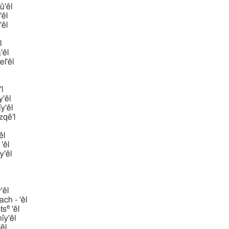
û'êl
'êl
'êl
l
'êl
l'êl
'l
̂y'êl
ı̂y'êl
qê'l
êl
'êl
̂y'êl
̂y'êl
iphtach - 'êl
e
ts
'êl
̂y'êl
êl