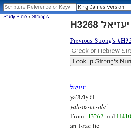
Study Bible
>
Strong's
Previous Strong's #H3
יעזיאל
ya‛ăzı̂y'êl
yah-az-ee-ale'
From
H3267
and
H41
an Israelite