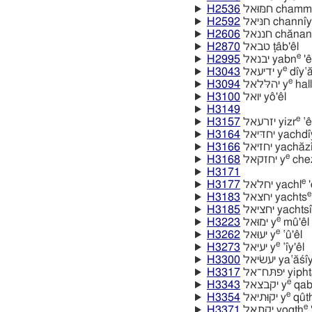
H2536
חמּוּאל chamm
H2592
חנּיאל channı̂y
H2606
חננאל chănan
H2870
טבאל ṭâb'êl
e
H2995
יבנאל yabn
'ê
e
H3043
ידיעאל y
dı̂y‛ă
e
H3094
יהלּלאל y
halle
H3100
יואל yô'êl
H3149
e
H3157
יזרעאל yizr
‛ê
H3164
יחדּיאל yachdı
H3166
יחזיאל yachăz
e
H3168
יחזקאל y
chez
H3171
e
H3177
יחלאל yachl
'
e
H3183
יחצאל yachts
H3185
יחציאל yachtsı
e
H3223
ימוּאל y
mû'êl
e
H3262
יעוּאל y
‛û'êl
e
H3273
יעיאל y
‛ı̂y'êl
H3300
יעשׂיאל ya‛ăśı
H3317
יפתּח־אל y
e
H3343
יקבצאל y
qab
e
H3354
יקוּתיאל y
qûthı
e
H3371
יקתאל yoqth
'