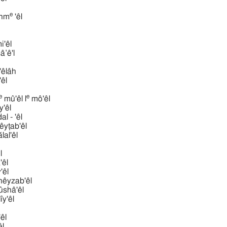
e
hm
'êl
i'êl
mâ‛ê'l
êlâh
'êl
e
e
mû'êl l
mô'êl
̂y'êl
migdal - 'êl
̂yṭab'êl
ălal'êl
̂l
̂'êl
̂y'êl
êyzab'êl
̂shâ'êl
lı̂y'êl
êl
êl