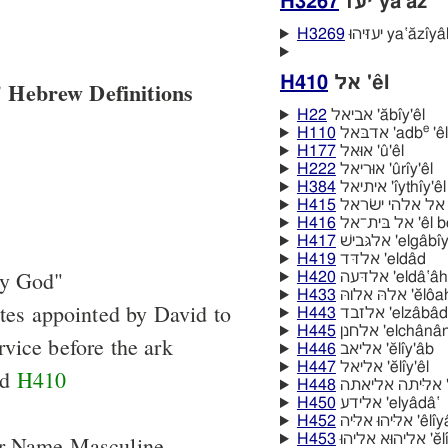
H3267
יעז yâ‛az
H3269
יעזיּהוּ ya‛ăzı̂y
H410
אל 'êl
 Hebrew Definitions
H22
אביאל 'ăbı̂y'êl
e
H110
אדבּאל 'adb
'êl
H177
אוּאל 'û'êl
H222
אוּריאל 'ûrı̂y'êl
H384
איתיאל 'ı̂ythı̂y'êl
H415
ל
H416
אל בּית־אל
H417
אלגּבישׁ 'elgâ
H419
אלדּד 'eldâd
by God"
H420
אלדּעה 'eldâ‛âh
H433
אלהּ אלוהּ 
tes appointed by David to
H443
אלזבד 'elzâbâd
H445
אלחנן 'elchânâ
rvice before the ark
H446
אליאב 'ĕlı̂y'âb
H447
אליאל 'ĕlı̂y'êl
nd
H410
H448
ה
H450
אלידע 'elyâdâ‛
H452
ליּהוּ אליּה
er Name Masculine
H453
א אליהוּ