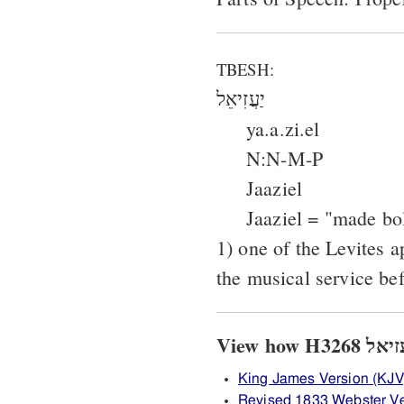
TBESH:
יַעֲזִיאֵל
ya.a.zi.el
N:N-M-P
Jaaziel
Jaaziel = "made bo
1) one of the Levites 
the musical service bef
King James Version (KJV
Revised 1833 Webster V