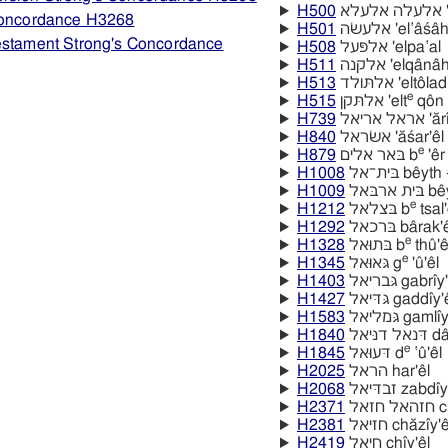
H500
לא
 Concordance H3268
H501
אלעשׂה 'el‛âśâ
Testament Strong's Concordance
H508
אלפּעל 'elpa‛al
H511
אלקנה 'elqânâ
H513
אלתּולד 'eltôlad
e
H515
אלתּקן 'elt
qôn
H739
אל אריאל
H840
אשׂראל 'ăśar'êl
e
H879
בּאר אלים b
'êr
H1008
בּית־אל bêyth
H1009
 ארבּאל
e
H1212
בּצלאל b
tsal'
H1292
בּרכאל bârak'e
e
H1328
בּתוּאל b
thû'ê
e
H1345
גּאוּאל g
'û'êl
H1403
גּבריאל gabrı̂y
H1427
גּדּיאל gaddı̂y'
H1583
גּמליאל gamlı̂
H1840
דניּאל
e
H1845
דּעוּאל d
‛û'êl
H2025
הראל har'êl
H2068
זבדּיאל zabdı̂
H2371
זאל
H2381
חזיאל chăzı̂y'e
H2419
חיאל chı̂y'êl