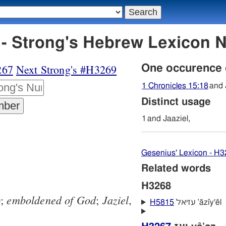
H3268 יעזיאל - Strong's Hebrew Lexic
267
Next Strong's #H3269
One occurence
1 Chronicles 15:18
and 
Distinct usage
1
and Jaaziel,
Gesenius' Lexicon - H
Related words
H3268
emboldened
of
God
Jaziel
0
;
;
,
H5815
עזיאל ‛ăzı̂y'êl