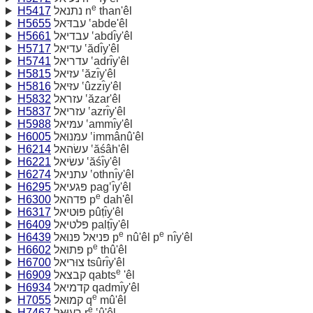
e
H5417
נתנאל n
than'êl
H5655
עבדּאל ‛abde'êl
H5661
עבדיאל ‛abdı̂y'êl
H5717
עדיאל ‛ădı̂y'êl
H5741
עדריאל ‛adrı̂y'êl
H5815
עזיאל ‛ăzı̂y'êl
H5816
עזּיאל ‛ûzzı̂y'êl
H5832
עזראל ‛ăzar'êl
H5837
עזריאל ‛azrı̂y'êl
H5988
עמּיאל ‛ammı̂y'êl
H6005
עמּנוּאל ‛immânû'êl
H6214
עשׂהאל ‛ăśâh'êl
H6221
עשׂיאל ‛ăśı̂y'êl
H6274
עתניאל ‛othnı̂y'êl
H6295
פּגעיאל pag‛ı̂y'êl
e
H6300
פּדהאל p
dah'êl
H6317
פּוּטיאל pûṭı̂y'êl
H6409
פּלטיאל palṭı̂y'êl
e
e
H6439
פּניאל פּנוּאל p
nû'êl p
nı̂y'êl
e
H6602
פּתוּאל p
thû'êl
H6700
צוּריאל tsûrı̂y'êl
e
H6909
קבצאל qabts
'êl
H6934
קדמיאל qadmı̂y'êl
e
H7055
קמוּאל q
mû'êl
e
H7467
רעוּאל r
‛û'êl