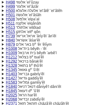
H498
אלעוּזי 'el‛ûzay
H499
אלעזר 'el‛âzâr
H500
אלעלה אלעלא 'el‛âlê' 'el‛âlêh
H501
אלעשׂה 'el‛âśâh
H508
אלפּעל 'elpa‛al
H511
אלקנה 'elqânâh
H513
אלתּולד 'eltôlad
e
H515
אלתּקן 'elt
qôn
H739
אראל אריאל 'ărı̂y'êl 'ări'êl
H840
אשׂראל 'ăśar'êl
e
H879
בּאר אלים b
'êr 'êlı̂ym
H1008
בּית־אל bêyth - 'êl
H1009
בּית ארבּאל bêyth 'arbê'l
e
H1212
בּצלאל b
tsal'êl
H1292
בּרכאל bârak'êl
e
H1328
בּתוּאל b
thû'êl
e
H1345
גּאוּאל g
'û'êl
H1403
גּבריאל gabrı̂y'êl
H1427
גּדּיאל gaddı̂y'êl
H1583
גּמליאל gamlı̂y'êl
H1840
דּנאל דניּאל dânı̂yê'l dâni'êl
e
H1845
דּעוּאל d
‛û'êl
H2025
הראל har'êl
H2068
זבדּיאל zabdı̂y'êl
H2371
חזהאל חזאל chăzâ'êl chăzâh'êl