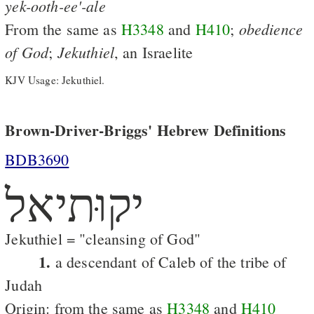
yek-ooth-ee'-ale
obedience
From the same as
H3348
and
H410
;
of
God
Jekuthiel
;
, an Israelite
KJV Usage: Jekuthiel.
Brown-Driver-Briggs' Hebrew Definitions
BDB3690
יקוּתיאל
Jekuthiel = "cleansing of God"
1.
a descendant of Caleb of the tribe of
Judah
Origin: from the same as
H3348
and
H410