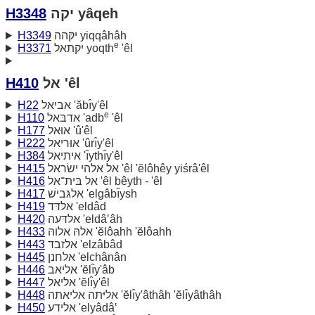
H3348
יקה yâqeh
H3349
יקּהה yiqqâhâh
e
H3371
יקתאל yoqth
'êl
H410
אל 'êl
H22
אביאל 'ăbı̂y'êl
e
H110
אדבּאל 'adb
'êl
H177
אוּאל 'û'êl
H222
אוּריאל 'ûrı̂y'êl
H384
איתיאל 'ı̂ythı̂y'êl
H415
אל אלהי ישׂראל 'êl 'ĕlôhêy yiśrâ'êl
H416
אל בּית־אל 'êl bêyth - 'êl
H417
אלגּבישׁ 'elgâbı̂ysh
H419
אלדּד 'eldâd
H420
אלדּעה 'eldâ‛âh
H433
אלהּ אלוהּ 'ĕlôahh 'ĕlôahh
H443
אלזבד 'elzâbâd
H445
אלחנן 'elchânân
H446
אליאב 'ĕlı̂y'âb
H447
אליאל 'ĕlı̂y'êl
H448
אליּתה אליאתה 'ĕlı̂y'âthâh 'ĕlı̂yâthâh
H450
אלידע 'elyâdâ‛