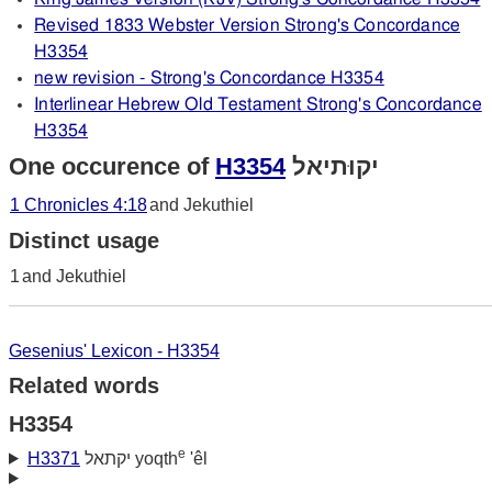
Revised 1833 Webster Version Strong's Concordance
H3354
new revision - Strong's Concordance H3354
Interlinear Hebrew Old Testament Strong's Concordance
H3354
One occurence of
H3354
יקוּתיאל
1 Chronicles 4:18
and Jekuthiel
Distinct usage
1
and Jekuthiel
Gesenius' Lexicon - H3354
Related words
H3354
e
H3371
יקתאל yoqth
'êl