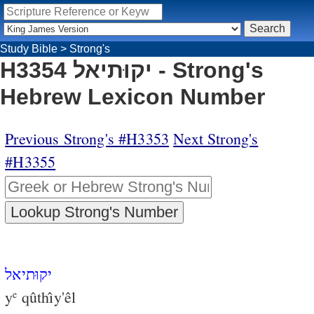
Study Bible
>
Strong's
H3354 יקוּתיאל - Strong's
Hebrew Lexicon Number
Previous Strong's #H3353
Next Strong's
#H3355
יקוּתיאל
y
qûthı̂y'êl
e