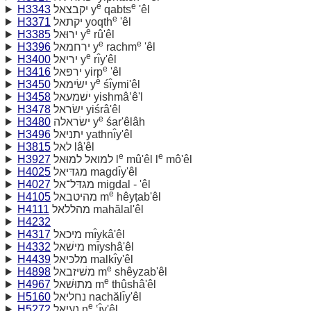
e
e
H3343
יקבצאל y
qabts
'êl
e
H3371
יקתאל yoqth
'êl
e
H3385
ירוּאל y
rû'êl
e
e
H3396
ירחמאל y
rachm
'êl
e
H3400
יריאל y
rı̂y'êl
e
H3416
ירפּאל yirp
'êl
e
H3450
ישׂימאל y
śı̂ymi'êl
H3458
ישׁמעאל yishmâ‛ê'l
H3478
ישׂראל yiśrâ'êl
e
H3480
ישׂראלה y
śar'êlâh
H3496
יתניאל yathnı̂y'êl
H3815
לאל lâ'êl
e
e
H3927
למואל למוּאל l
mû'êl l
mô'êl
H4025
מגדּיאל magdı̂y'êl
H4027
מגדּל־אל migdal - 'êl
e
H4105
מהיטבאל m
hêyṭab'êl
H4111
מהללאל mahălal'êl
H4232
H4317
מיכאל mı̂ykâ'êl
H4332
מישׁאל mı̂yshâ'êl
H4439
מלכּיאל malkı̂y'êl
e
H4898
משׁיזבאל m
shêyzab'êl
e
H4967
מתוּשׁאל m
thûshâ'êl
H5160
נחליאל nachălı̂y'êl
e
H5272
נעיאל n
‛ı̂y'êl