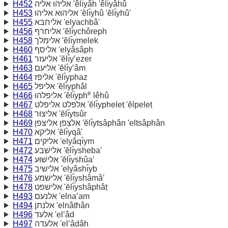
H452
אליּהוּ אליּה 'êlı̂yâh 'êlı̂yâhû
H453
אליהוּא אליהוּ 'ĕlı̂yhû 'ĕlı̂yhû'
H455
אליחבּא 'elyachbâ'
H456
אליחרף 'ĕlı̂ychôreph
H458
אלימלך 'ĕlı̂ymelek
H460
אליסף 'elyâsâph
H461
אליעזר 'ĕlı̂y‛ezer
H463
אליעם 'ĕlı̂y‛âm
H464
אליפז 'ĕlı̂yphaz
H465
אליפל 'ĕlı̂yphâl
e
H466
אליפלהוּ 'ĕlı̂yph
lêhû
H467
אלפּלט אליפלט 'ĕlı̂ypheleṭ 'ĕlpeleṭ
H468
אליצוּר 'ĕlı̂ytsûr
H469
אלצפן אליצפן 'ĕlı̂ytsâphân 'eltsâphân
H470
אליקא 'ĕlı̂yqâ'
H471
אליקים 'elyâqı̂ym
H472
אלישׁבע 'ĕlı̂ysheba‛
H474
אלישׁוּע 'ĕlı̂yshûa‛
H475
אלישׁיב 'elyâshı̂yb
H476
אלישׁמע 'ĕlı̂yshâmâ‛
H478
אלישׁפט 'ĕlı̂yshâphâṭ
H493
אלנעם 'elna‛am
H494
אלנתן 'elnâthân
H496
אלעד 'el‛âd
H497
אלעדה 'el‛âdâh