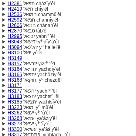
H2381
חזיאל chăzı̂y'êl
H2419
חיאל chı̂y'êl
H2536
חמּוּאל chammû'êl
H2592
חנּיאל channı̂y'êl
H2606
חננאל chănan'êl
H2870
טבאל ṭâb'êl
e
H2995
יבנאל yabn
'êl
e
H3043
ידיעאל y
dı̂y‛ă'êl
e
H3094
יהלּלאל y
hallel'êl
H3100
יואל yô'êl
H3149
e
H3157
יזרעאל yizr
‛ê'l
H3164
יחדּיאל yachdı̂y'êl
H3166
יחזיאל yachăzı̂y'êl
e
H3168
יחזקאל y
chezqê'l
H3171
e
H3177
יחלאל yachl
'êl
e
H3183
יחצאל yachts
'êl
H3185
יחציאל yachtsı̂y'êl
e
H3223
ימוּאל y
mû'êl
e
H3262
יעוּאל y
‛û'êl
H3268
יעזיאל ya‛ăzı̂y'êl
e
H3273
יעיאל y
‛ı̂y'êl
H3300
יעשׂיאל ya‛ăśı̂y'êl
H3317
יפתּח־אל yiphtach - 'êl