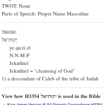
TWOT: None
Parts of Speech: Proper Name Masculine
TBESH:
יְקוּתִיאֵל
ye.qu.ti.el
N:N-M-P
Jekuthiel
Jekuthiel = "cleansing of God"
1) a descendant of Caleb of the tribe of Judah
View how H3354 יקוּתיאל is used in the Bible
King James Version (KJV) Strong's Concordance H3354