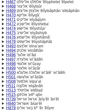
H467
אלפּלט אליפלט 'ĕlı̂ypheleṭ 'ĕlpeleṭ
H468
אליצוּר 'ĕlı̂ytsûr
H469
אלצפן אליצפן 'ĕlı̂ytsâphân 'eltsâphân
H470
אליקא 'ĕlı̂yqâ'
H471
אליקים 'elyâqı̂ym
H472
אלישׁבע 'ĕlı̂ysheba‛
H474
אלישׁוּע 'ĕlı̂yshûa‛
H475
אלישׁיב 'elyâshı̂yb
H476
אלישׁמע 'ĕlı̂yshâmâ‛
H478
אלישׁפט 'ĕlı̂yshâphâṭ
H493
אלנעם 'elna‛am
H494
אלנתן 'elnâthân
H496
אלעד 'el‛âd
H497
אלעדה 'el‛âdâh
H498
אלעוּזי 'el‛ûzay
H499
אלעזר 'el‛âzâr
H500
אלעלה אלעלא 'el‛âlê' 'el‛âlêh
H501
אלעשׂה 'el‛âśâh
H508
אלפּעל 'elpa‛al
H511
אלקנה 'elqânâh
H513
אלתּולד 'eltôlad
e
H515
אלתּקן 'elt
qôn
H739
אראל אריאל 'ărı̂y'êl 'ări'êl
H840
אשׂראל 'ăśar'êl
e
H879
בּאר אלים b
'êr 'êlı̂ym