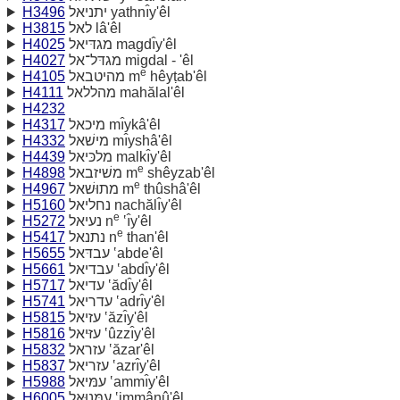
H3496
יתניאל yathnı̂y'êl
H3815
לאל lâ'êl
H4025
מגדּיאל magdı̂y'êl
H4027
מגדּל־אל migdal - 'êl
e
H4105
מהיטבאל m
hêyṭab'êl
H4111
מהללאל mahălal'êl
H4232
H4317
מיכאל mı̂ykâ'êl
H4332
מישׁאל mı̂yshâ'êl
H4439
מלכּיאל malkı̂y'êl
e
H4898
משׁיזבאל m
shêyzab'êl
e
H4967
מתוּשׁאל m
thûshâ'êl
H5160
נחליאל nachălı̂y'êl
e
H5272
נעיאל n
‛ı̂y'êl
e
H5417
נתנאל n
than'êl
H5655
עבדּאל ‛abde'êl
H5661
עבדיאל ‛abdı̂y'êl
H5717
עדיאל ‛ădı̂y'êl
H5741
עדריאל ‛adrı̂y'êl
H5815
עזיאל ‛ăzı̂y'êl
H5816
עזּיאל ‛ûzzı̂y'êl
H5832
עזראל ‛ăzar'êl
H5837
עזריאל ‛azrı̂y'êl
H5988
עמּיאל ‛ammı̂y'êl
H6005
עמּנוּאל ‛immânû'êl