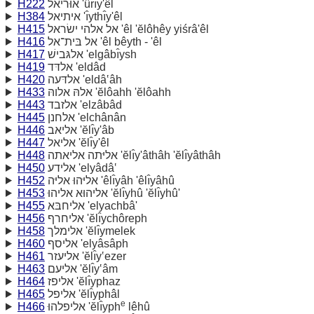
H222
אוּריאל 'ûrı̂y'êl
H384
איתיאל 'ı̂ythı̂y'êl
H415
אל אלהי ישׂראל 'êl 'ĕlôhêy yiśrâ'êl
H416
אל בּית־אל 'êl bêyth - 'êl
H417
אלגּבישׁ 'elgâbı̂ysh
H419
אלדּד 'eldâd
H420
אלדּעה 'eldâ‛âh
H433
אלהּ אלוהּ 'ĕlôahh 'ĕlôahh
H443
אלזבד 'elzâbâd
H445
אלחנן 'elchânân
H446
אליאב 'ĕlı̂y'âb
H447
אליאל 'ĕlı̂y'êl
H448
אליּתה אליאתה 'ĕlı̂y'âthâh 'ĕlı̂yâthâh
H450
אלידע 'elyâdâ‛
H452
אליּהוּ אליּה 'êlı̂yâh 'êlı̂yâhû
H453
אליהוּא אליהוּ 'ĕlı̂yhû 'ĕlı̂yhû'
H455
אליחבּא 'elyachbâ'
H456
אליחרף 'ĕlı̂ychôreph
H458
אלימלך 'ĕlı̂ymelek
H460
אליסף 'elyâsâph
H461
אליעזר 'ĕlı̂y‛ezer
H463
אליעם 'ĕlı̂y‛âm
H464
אליפז 'ĕlı̂yphaz
H465
אליפל 'ĕlı̂yphâl
e
H466
אליפלהוּ 'ĕlı̂yph
lêhû