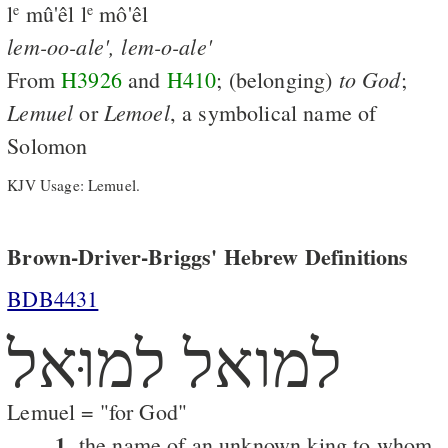
l
mû'êl l
mô'êl
e
e
lem-oo-ale',
lem-o-ale'
to
God
From
H3926
and
H410
; (belonging)
;
Lemuel
Lemoel
or
, a symbolical name of
Solomon
KJV Usage: Lemuel.
Brown-Driver-Briggs' Hebrew Definitions
BDB4431
למואל למוּאל
Lemuel = "for God"
1.
the name of an unknown king to whom