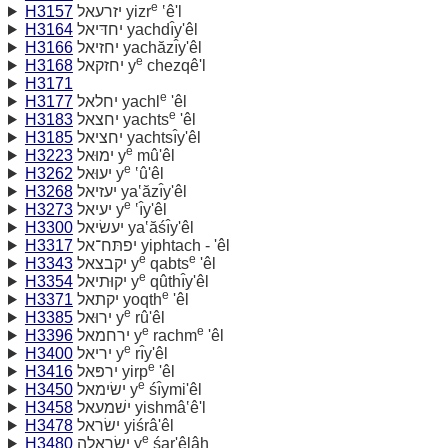
e
H3157
יזרעאל yizr
‛ê'l
H3164
יחדּיאל yachdı̂y'êl
H3166
יחזיאל yachăzı̂y'êl
e
H3168
יחזקאל y
chezqê'l
H3171
e
H3177
יחלאל yachl
'êl
e
H3183
יחצאל yachts
'êl
H3185
יחציאל yachtsı̂y'êl
e
H3223
ימוּאל y
mû'êl
e
H3262
יעוּאל y
‛û'êl
H3268
יעזיאל ya‛ăzı̂y'êl
e
H3273
יעיאל y
‛ı̂y'êl
H3300
יעשׂיאל ya‛ăśı̂y'êl
H3317
יפתּח־אל yiphtach - 'êl
e
e
H3343
יקבצאל y
qabts
'êl
e
H3354
יקוּתיאל y
qûthı̂y'êl
e
H3371
יקתאל yoqth
'êl
e
H3385
ירוּאל y
rû'êl
e
e
H3396
ירחמאל y
rachm
'êl
e
H3400
יריאל y
rı̂y'êl
e
H3416
ירפּאל yirp
'êl
e
H3450
ישׂימאל y
śı̂ymi'êl
H3458
ישׁמעאל yishmâ‛ê'l
H3478
ישׂראל yiśrâ'êl
e
H3480
ישׂראלה y
śar'êlâh