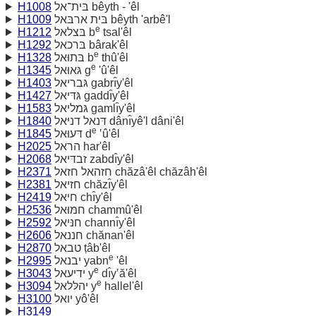
H1008
בּית־אל bêyth - 'êl
H1009
בּית ארבּאל bêyth 'arbê'l
e
H1212
בּצלאל b
tsal'êl
H1292
בּרכאל bârak'êl
e
H1328
בּתוּאל b
thû'êl
e
H1345
גּאוּאל g
'û'êl
H1403
גּבריאל gabrı̂y'êl
H1427
גּדּיאל gaddı̂y'êl
H1583
גּמליאל gamlı̂y'êl
H1840
דּנאל דניּאל dânı̂yê'l dâni'êl
e
H1845
דּעוּאל d
‛û'êl
H2025
הראל har'êl
H2068
זבדּיאל zabdı̂y'êl
H2371
חזהאל חזאל chăzâ'êl chăzâh'êl
H2381
חזיאל chăzı̂y'êl
H2419
חיאל chı̂y'êl
H2536
חמּוּאל chammû'êl
H2592
חנּיאל channı̂y'êl
H2606
חננאל chănan'êl
H2870
טבאל ṭâb'êl
e
H2995
יבנאל yabn
'êl
e
H3043
ידיעאל y
dı̂y‛ă'êl
e
H3094
יהלּלאל y
hallel'êl
H3100
יואל yô'êl
H3149