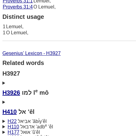
Proverbs 31:1
Lemuel,
Proverbs 31:4
O Lemuel,
Distinct usage
1
Lemuel,
1
O Lemuel,
Gesenius' Lexicon - H3927
Related words
H3927
e
H3926
למו l
mô
H410
אל 'êl
H22
אביאל 'ăbı̂y'êl
e
H110
אדבּאל 'adb
'êl
H177
אוּאל 'û'êl