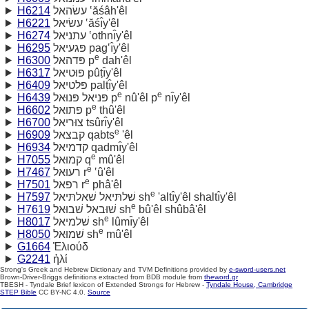
H6214
עשׂהאל ‛ăśâh'êl
H6221
עשׂיאל ‛ăśı̂y'êl
H6274
עתניאל ‛othnı̂y'êl
H6295
פּגעיאל pag‛ı̂y'êl
e
H6300
פּדהאל p
dah'êl
H6317
פּוּטיאל pûṭı̂y'êl
H6409
פּלטיאל palṭı̂y'êl
e
e
H6439
פּניאל פּנוּאל p
nû'êl p
nı̂y'êl
e
H6602
פּתוּאל p
thû'êl
H6700
צוּריאל tsûrı̂y'êl
e
H6909
קבצאל qabts
'êl
H6934
קדמיאל qadmı̂y'êl
e
H7055
קמוּאל q
mû'êl
e
H7467
רעוּאל r
‛û'êl
e
H7501
רפאל r
phâ'êl
e
H7597
שׁלתּיאל שׁאלתּיאל sh
'altı̂y'êl shaltı̂y'êl
e
H7619
שׁוּבאל שׁבוּאל sh
bû'êl shûbâ'êl
e
H8017
שׁלמיאל sh
lûmı̂y'êl
e
H8050
שׁמוּאל sh
mû'êl
G1664
Ἐλιούδ
G2241
ἠλί
Strong's Greek and Hebrew Dictionary and TVM Definitions provided by
e-sword-users.net
Brown-Driver-Briggs definitions extracted from BDB module from
theword.gr
TBESH - Tyndale Brief lexicon of Extended Strongs for Hebrew -
Tyndale House, Cambridge
STEP Bible
CC BY-NC 4.0.
Source