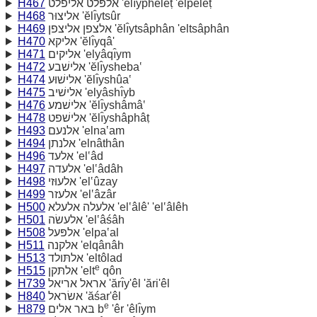
H467
אלפּלט אליפלט 'ĕlı̂ypheleṭ 'ĕlpeleṭ
H468
אליצוּר 'ĕlı̂ytsûr
H469
אלצפן אליצפן 'ĕlı̂ytsâphân 'eltsâphân
H470
אליקא 'ĕlı̂yqâ'
H471
אליקים 'elyâqı̂ym
H472
אלישׁבע 'ĕlı̂ysheba‛
H474
אלישׁוּע 'ĕlı̂yshûa‛
H475
אלישׁיב 'elyâshı̂yb
H476
אלישׁמע 'ĕlı̂yshâmâ‛
H478
אלישׁפט 'ĕlı̂yshâphâṭ
H493
אלנעם 'elna‛am
H494
אלנתן 'elnâthân
H496
אלעד 'el‛âd
H497
אלעדה 'el‛âdâh
H498
אלעוּזי 'el‛ûzay
H499
אלעזר 'el‛âzâr
H500
אלעלה אלעלא 'el‛âlê' 'el‛âlêh
H501
אלעשׂה 'el‛âśâh
H508
אלפּעל 'elpa‛al
H511
אלקנה 'elqânâh
H513
אלתּולד 'eltôlad
e
H515
אלתּקן 'elt
qôn
H739
אראל אריאל 'ărı̂y'êl 'ări'êl
H840
אשׂראל 'ăśar'êl
e
H879
בּאר אלים b
'êr 'êlı̂ym