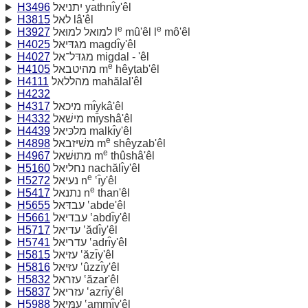
H3496
יתניאל yathnı̂y'êl
H3815
לאל lâ'êl
e
e
H3927
למואל למוּאל l
mû'êl l
mô'êl
H4025
מגדּיאל magdı̂y'êl
H4027
מגדּל־אל migdal - 'êl
e
H4105
מהיטבאל m
hêyṭab'êl
H4111
מהללאל mahălal'êl
H4232
H4317
מיכאל mı̂ykâ'êl
H4332
מישׁאל mı̂yshâ'êl
H4439
מלכּיאל malkı̂y'êl
e
H4898
משׁיזבאל m
shêyzab'êl
e
H4967
מתוּשׁאל m
thûshâ'êl
H5160
נחליאל nachălı̂y'êl
e
H5272
נעיאל n
‛ı̂y'êl
e
H5417
נתנאל n
than'êl
H5655
עבדּאל ‛abde'êl
H5661
עבדיאל ‛abdı̂y'êl
H5717
עדיאל ‛ădı̂y'êl
H5741
עדריאל ‛adrı̂y'êl
H5815
עזיאל ‛ăzı̂y'êl
H5816
עזּיאל ‛ûzzı̂y'êl
H5832
עזראל ‛ăzar'êl
H5837
עזריאל ‛azrı̂y'êl
H5988
עמּיאל ‛ammı̂y'êl