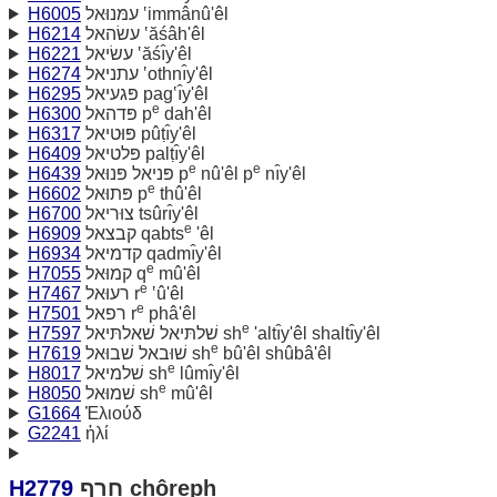
H6005
עמּנוּאל ‛immânû'êl
H6214
עשׂהאל ‛ăśâh'êl
H6221
עשׂיאל ‛ăśı̂y'êl
H6274
עתניאל ‛othnı̂y'êl
H6295
פּגעיאל pag‛ı̂y'êl
e
H6300
פּדהאל p
dah'êl
H6317
פּוּטיאל pûṭı̂y'êl
H6409
פּלטיאל palṭı̂y'êl
e
e
H6439
פּניאל פּנוּאל p
nû'êl p
nı̂y'êl
e
H6602
פּתוּאל p
thû'êl
H6700
צוּריאל tsûrı̂y'êl
e
H6909
קבצאל qabts
'êl
H6934
קדמיאל qadmı̂y'êl
e
H7055
קמוּאל q
mû'êl
e
H7467
רעוּאל r
‛û'êl
e
H7501
רפאל r
phâ'êl
e
H7597
שׁלתּיאל שׁאלתּיאל sh
'altı̂y'êl shaltı̂y'êl
e
H7619
שׁוּבאל שׁבוּאל sh
bû'êl shûbâ'êl
e
H8017
שׁלמיאל sh
lûmı̂y'êl
e
H8050
שׁמוּאל sh
mû'êl
G1664
Ἐλιούδ
G2241
ἠλί
H2779
חרף chôreph