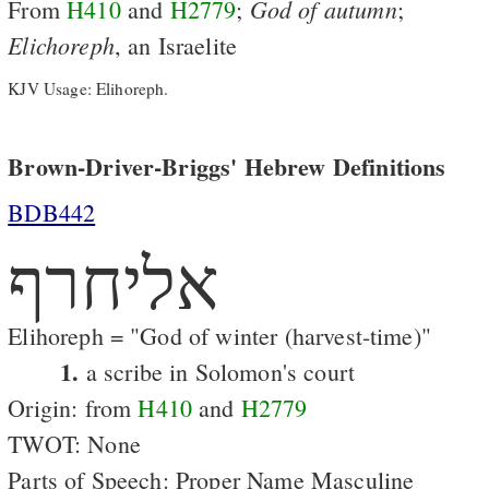
God
of
autumn
From
H410
and
H2779
;
;
Elichoreph
, an Israelite
KJV Usage: Elihoreph.
Brown-Driver-Briggs' Hebrew Definitions
BDB442
אליחרף
Elihoreph = "God of winter (harvest-time)"
1.
a scribe in Solomon's court
Origin: from
H410
and
H2779
TWOT: None
Parts of Speech: Proper Name Masculine