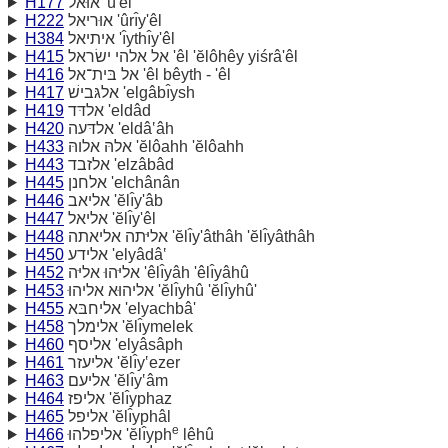
H177
אוּאל 'û'êl
H222
אוּריאל 'ûrı̂y'êl
H384
איתיאל 'ı̂ythı̂y'êl
H415
אל אלהי ישׂראל 'êl 'ĕlôhêy yiśrâ'êl
H416
אל בּית־אל 'êl bêyth - 'êl
H417
אלגּבישׁ 'elgâbı̂ysh
H419
אלדּד 'eldâd
H420
אלדּעה 'eldâ‛âh
H433
אלהּ אלוהּ 'ĕlôahh 'ĕlôahh
H443
אלזבד 'elzâbâd
H445
אלחנן 'elchânân
H446
אליאב 'ĕlı̂y'âb
H447
אליאל 'ĕlı̂y'êl
H448
אליּתה אליאתה 'ĕlı̂y'âthâh 'ĕlı̂yâthâh
H450
אלידע 'elyâdâ‛
H452
אליּהוּ אליּה 'êlı̂yâh 'êlı̂yâhû
H453
אליהוּא אליהוּ 'ĕlı̂yhû 'ĕlı̂yhû'
H455
אליחבּא 'elyachbâ'
H458
אלימלך 'ĕlı̂ymelek
H460
אליסף 'elyâsâph
H461
אליעזר 'ĕlı̂y‛ezer
H463
אליעם 'ĕlı̂y‛âm
H464
אליפז 'ĕlı̂yphaz
H465
אליפל 'ĕlı̂yphâl
e
H466
אליפלהוּ 'ĕlı̂yph
lêhû