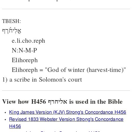
TBESH:
אֱלִיחֹ֫רֶף
e.li.cho.reph
N:N-M-P
Elihoreph
Elihoreph = "God of winter (harvest-time)"
1) a scribe in Solomon's court
View how H456 אליחרף is used in the Bible
King James Version (KJV) Strong's Concordance H456
Revised 1833 Webster Version Strong's Concordance
H456