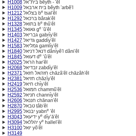
H1008
בּית־אל bêyth - 'êl
H1009
בּית ארבּאל bêyth 'arbê'l
e
H1212
בּצלאל b
tsal'êl
H1292
בּרכאל bârak'êl
e
H1328
בּתוּאל b
thû'êl
e
H1345
גּאוּאל g
'û'êl
H1403
גּבריאל gabrı̂y'êl
H1427
גּדּיאל gaddı̂y'êl
H1583
גּמליאל gamlı̂y'êl
H1840
דּנאל דניּאל dânı̂yê'l dâni'êl
e
H1845
דּעוּאל d
‛û'êl
H2025
הראל har'êl
H2068
זבדּיאל zabdı̂y'êl
H2371
חזהאל חזאל chăzâ'êl chăzâh'êl
H2381
חזיאל chăzı̂y'êl
H2419
חיאל chı̂y'êl
H2536
חמּוּאל chammû'êl
H2592
חנּיאל channı̂y'êl
H2606
חננאל chănan'êl
H2870
טבאל ṭâb'êl
e
H2995
יבנאל yabn
'êl
e
H3043
ידיעאל y
dı̂y‛ă'êl
e
H3094
יהלּלאל y
hallel'êl
H3100
יואל yô'êl
H3149