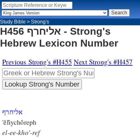
Study Bible
>
Strong's
H456 אליחרף - Strong's
Hebrew Lexicon Number
Previous Strong's #H455
Next Strong's #H457
אליחרף
'ĕlı̂ychôreph
el-ee-kho'-ref