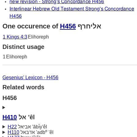
new revision - Strong's Concordance H456
Interlinear Hebrew Old Testament Strong's Concordance
H456
One occurence of
H456
אליחרף
1 Kings 4:3
Elihoreph
Distinct usage
1
Elihoreph
Gesenius' Lexicon - H456
Related words
H456
H410
אל 'êl
H22
אביאל 'ăbı̂y'êl
e
H110
אדבּאל 'adb
'êl