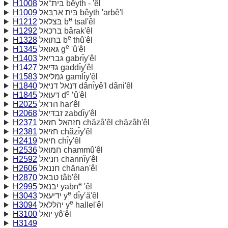
H1008
בּית־אל bêyth - 'êl
H1009
בּית ארבּאל bêyth 'arbê'l
e
H1212
בּצלאל b
tsal'êl
H1292
בּרכאל bârak'êl
e
H1328
בּתוּאל b
thû'êl
e
H1345
גּאוּאל g
'û'êl
H1403
גּבריאל gabrı̂y'êl
H1427
גּדּיאל gaddı̂y'êl
H1583
גּמליאל gamlı̂y'êl
H1840
דּנאל דניּאל dânı̂yê'l dâni'êl
e
H1845
דּעוּאל d
‛û'êl
H2025
הראל har'êl
H2068
זבדּיאל zabdı̂y'êl
H2371
חזהאל חזאל chăzâ'êl chăzâh'êl
H2381
חזיאל chăzı̂y'êl
H2419
חיאל chı̂y'êl
H2536
חמּוּאל chammû'êl
H2592
חנּיאל channı̂y'êl
H2606
חננאל chănan'êl
H2870
טבאל ṭâb'êl
e
H2995
יבנאל yabn
'êl
e
H3043
ידיעאל y
dı̂y‛ă'êl
e
H3094
יהלּלאל y
hallel'êl
H3100
יואל yô'êl
H3149