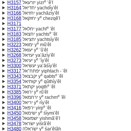
e
H3157
יזרעאל yizr
‛ê'l
H3164
יחדּיאל yachdı̂y'êl
H3166
יחזיאל yachăzı̂y'êl
e
H3168
יחזקאל y
chezqê'l
H3171
e
H3177
יחלאל yachl
'êl
e
H3183
יחצאל yachts
'êl
H3185
יחציאל yachtsı̂y'êl
e
H3223
ימוּאל y
mû'êl
e
H3262
יעוּאל y
‛û'êl
H3268
יעזיאל ya‛ăzı̂y'êl
e
H3273
יעיאל y
‛ı̂y'êl
H3300
יעשׂיאל ya‛ăśı̂y'êl
H3317
יפתּח־אל yiphtach - 'êl
e
e
H3343
יקבצאל y
qabts
'êl
e
H3354
יקוּתיאל y
qûthı̂y'êl
e
H3371
יקתאל yoqth
'êl
e
H3385
ירוּאל y
rû'êl
e
e
H3396
ירחמאל y
rachm
'êl
e
H3400
יריאל y
rı̂y'êl
e
H3416
ירפּאל yirp
'êl
e
H3450
ישׂימאל y
śı̂ymi'êl
H3458
ישׁמעאל yishmâ‛ê'l
H3478
ישׂראל yiśrâ'êl
e
H3480
ישׂראלה y
śar'êlâh