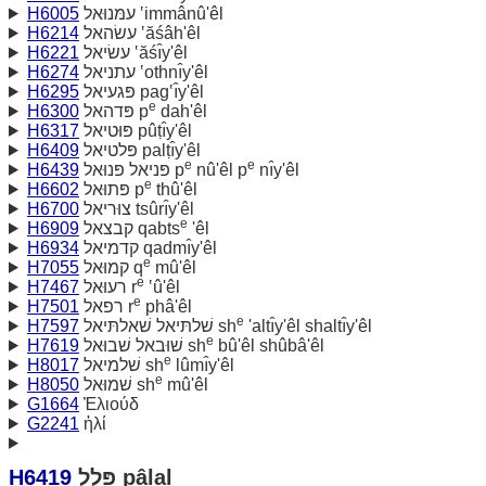
H6005
עמּנוּאל ‛immânû'êl
H6214
עשׂהאל ‛ăśâh'êl
H6221
עשׂיאל ‛ăśı̂y'êl
H6274
עתניאל ‛othnı̂y'êl
H6295
פּגעיאל pag‛ı̂y'êl
e
H6300
פּדהאל p
dah'êl
H6317
פּוּטיאל pûṭı̂y'êl
H6409
פּלטיאל palṭı̂y'êl
e
e
H6439
פּניאל פּנוּאל p
nû'êl p
nı̂y'êl
e
H6602
פּתוּאל p
thû'êl
H6700
צוּריאל tsûrı̂y'êl
e
H6909
קבצאל qabts
'êl
H6934
קדמיאל qadmı̂y'êl
e
H7055
קמוּאל q
mû'êl
e
H7467
רעוּאל r
‛û'êl
e
H7501
רפאל r
phâ'êl
e
H7597
שׁלתּיאל שׁאלתּיאל sh
'altı̂y'êl shaltı̂y'êl
e
H7619
שׁוּבאל שׁבוּאל sh
bû'êl shûbâ'êl
e
H8017
שׁלמיאל sh
lûmı̂y'êl
e
H8050
שׁמוּאל sh
mû'êl
G1664
Ἐλιούδ
G2241
ἠλί
H6419
פּלל pâlal