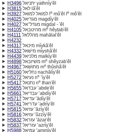
H3496
יתניאל yathnı̂y'êl
H3815
לאל lâ'êl
e
e
H3927
למואל למוּאל l
mû'êl l
mô'êl
H4025
מגדּיאל magdı̂y'êl
H4027
מגדּל־אל migdal - 'êl
e
H4105
מהיטבאל m
hêyṭab'êl
H4111
מהללאל mahălal'êl
H4232
H4317
מיכאל mı̂ykâ'êl
H4332
מישׁאל mı̂yshâ'êl
H4439
מלכּיאל malkı̂y'êl
e
H4898
משׁיזבאל m
shêyzab'êl
e
H4967
מתוּשׁאל m
thûshâ'êl
H5160
נחליאל nachălı̂y'êl
e
H5272
נעיאל n
‛ı̂y'êl
e
H5417
נתנאל n
than'êl
H5655
עבדּאל ‛abde'êl
H5661
עבדיאל ‛abdı̂y'êl
H5717
עדיאל ‛ădı̂y'êl
H5741
עדריאל ‛adrı̂y'êl
H5815
עזיאל ‛ăzı̂y'êl
H5816
עזּיאל ‛ûzzı̂y'êl
H5832
עזראל ‛ăzar'êl
H5837
עזריאל ‛azrı̂y'êl
H5988
עמּיאל ‛ammı̂y'êl