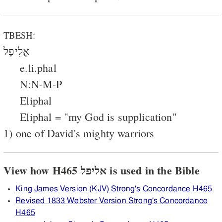
TBESH:
אֱלִיפָל
e.li.phal
N:N-M-P
Eliphal
Eliphal = "my God is supplication"
1) one of David's mighty warriors
View how H465 אליפל is used in the Bible
King James Version (KJV) Strong's Concordance H465
Revised 1833 Webster Version Strong's Concordance
H465