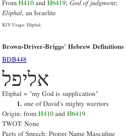
God
of
judgment
From
H410
and
H6419
;
;
Eliphal
, an Israelite
KJV Usage: Eliphal.
Brown-Driver-Briggs' Hebrew Definitions
BDB448
אליפל
Eliphal = "my God is supplication"
1.
one of David's mighty warriors
Origin: from
H410
and
H6419
TWOT: None
Parts of Speech: Proper Name Masculine