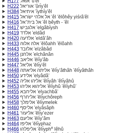
H177
אוּאל 'û'êl
H222
אוּריאל 'ûrı̂y'êl
H384
איתיאל 'ı̂ythı̂y'êl
H415
אל אלהי ישׂראל 'êl 'ĕlôhêy yiśrâ'êl
H416
אל בּית־אל 'êl bêyth - 'êl
H417
אלגּבישׁ 'elgâbı̂ysh
H419
אלדּד 'eldâd
H420
אלדּעה 'eldâ‛âh
H433
אלהּ אלוהּ 'ĕlôahh 'ĕlôahh
H443
אלזבד 'elzâbâd
H445
אלחנן 'elchânân
H446
אליאב 'ĕlı̂y'âb
H447
אליאל 'ĕlı̂y'êl
H448
אליּתה אליאתה 'ĕlı̂y'âthâh 'ĕlı̂yâthâh
H450
אלידע 'elyâdâ‛
H452
אליּהוּ אליּה 'êlı̂yâh 'êlı̂yâhû
H453
אליהוּא אליהוּ 'ĕlı̂yhû 'ĕlı̂yhû'
H455
אליחבּא 'elyachbâ'
H456
אליחרף 'ĕlı̂ychôreph
H458
אלימלך 'ĕlı̂ymelek
H460
אליסף 'elyâsâph
H461
אליעזר 'ĕlı̂y‛ezer
H463
אליעם 'ĕlı̂y‛âm
H464
אליפז 'ĕlı̂yphaz
e
H466
אליפלהוּ 'ĕlı̂yph
lêhû