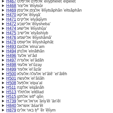
H467
אלפּלט אליפלט 'ĕlı̂ypheleṭ 'ĕlpeleṭ
H468
אליצוּר 'ĕlı̂ytsûr
H469
אלצפן אליצפן 'ĕlı̂ytsâphân 'eltsâphân
H470
אליקא 'ĕlı̂yqâ'
H471
אליקים 'elyâqı̂ym
H472
אלישׁבע 'ĕlı̂ysheba‛
H474
אלישׁוּע 'ĕlı̂yshûa‛
H475
אלישׁיב 'elyâshı̂yb
H476
אלישׁמע 'ĕlı̂yshâmâ‛
H478
אלישׁפט 'ĕlı̂yshâphâṭ
H493
אלנעם 'elna‛am
H494
אלנתן 'elnâthân
H496
אלעד 'el‛âd
H497
אלעדה 'el‛âdâh
H498
אלעוּזי 'el‛ûzay
H499
אלעזר 'el‛âzâr
H500
אלעלה אלעלא 'el‛âlê' 'el‛âlêh
H501
אלעשׂה 'el‛âśâh
H508
אלפּעל 'elpa‛al
H511
אלקנה 'elqânâh
H513
אלתּולד 'eltôlad
e
H515
אלתּקן 'elt
qôn
H739
אראל אריאל 'ărı̂y'êl 'ări'êl
H840
אשׂראל 'ăśar'êl
e
H879
בּאר אלים b
'êr 'êlı̂ym