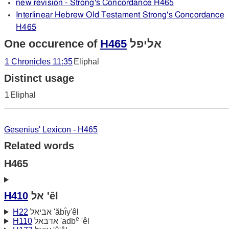
new revision - Strong's Concordance H465
Interlinear Hebrew Old Testament Strong's Concordance
H465
One occurence of
H465
אליפל
1 Chronicles 11:35
Eliphal
Distinct usage
1
Eliphal
Gesenius' Lexicon - H465
Related words
H465
H410
אל 'êl
H22
אביאל 'ăbı̂y'êl
e
H110
אדבּאל 'adb
'êl