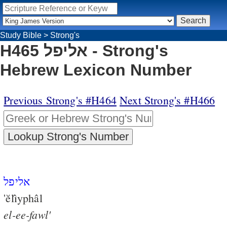
Study Bible
>
Strong's
H465 אליפל - Strong's
Hebrew Lexicon Number
Previous Strong's #H464
Next Strong's #H466
אליפל
'ĕlı̂yphâl
el-ee-fawl'