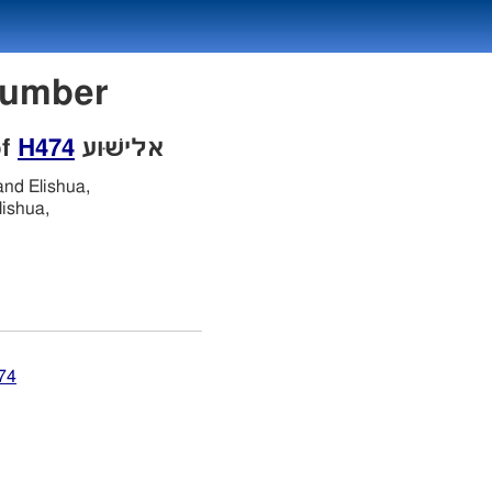
on Number
of
H474
אלישׁוּע
and Elishua,
lishua,
74