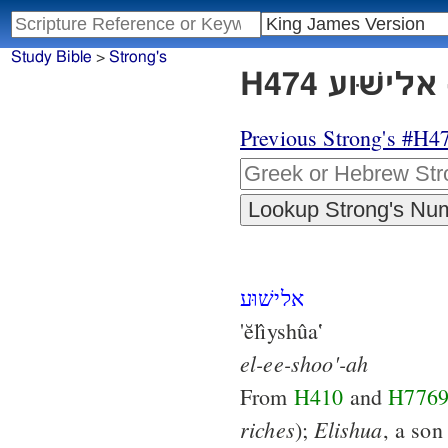
Study Bible
>
Strong's
Previous Strong's #H4
אלישׁוּע
'ĕlı̂yshûa‛
el-ee-shoo'-ah
From
H410
and
H776
riches
Elishua
);
, a son