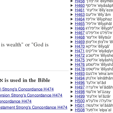
H458
אלימלך 'ĕlı̂y
H460
אליסף 'elyâsâ
H461
אליעזר 'ĕlı̂y‛ez
H463
אליעם 'ĕlı̂y‛âm
H464
אליפז 'ĕlı̂yphaz
H465
אליפל 'ĕlı̂yphâl
H466
אליפלהוּ 'ĕlı̂yph
H467
H468
אליצוּר 'ĕlı̂ytsûr
H469
יצפן
is wealth" or "God is
H470
אליקא 'ĕlı̂yqâ'
H471
אליקים 'elyâqı
H472
אלישׁבע 'ĕlı̂
H475
אלישׁיב 'elyâsh
H476
אלישׁמע 'ĕlı̂
H478
אלישׁפט 'ĕlı̂y
H493
אלנעם 'elna‛am
View how H474 אלישׁוּע is used in the Bible
H494
אלנתן 'elnâthân
H496
אלעד 'el‛âd
H497
אלעדה 'el‛âdâh
) Strong's Concordance H474
H498
אלעוּזי 'el‛ûzay
rsion Strong's Concordance H474
H499
אלעזר 'el‛âzâr
H500
לא
 Concordance H474
H501
אלעשׂה 'el‛âśâ
Testament Strong's Concordance H474
H508
אלפּעל 'elpa‛al