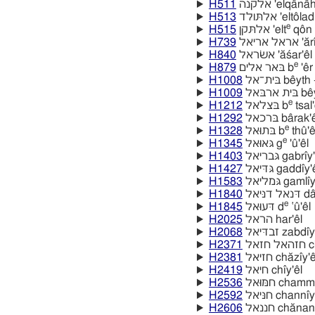
H511
אלקנה 'elqânâ
H513
אלתּולד 'eltôlad
e
H515
אלתּקן 'elt
qôn
H739
אל אריאל
H840
אשׂראל 'ăśar'êl
e
H879
בּאר אלים b
'êr
H1008
בּית־אל bêyth
H1009
 ארבּאל
e
H1212
בּצלאל b
tsal'
H1292
בּרכאל bârak'e
e
H1328
בּתוּאל b
thû'ê
e
H1345
גּאוּאל g
'û'êl
H1403
גּבריאל gabrı̂y
H1427
גּדּיאל gaddı̂y'
H1583
גּמליאל gamlı̂
H1840
דניּאל
e
H1845
דּעוּאל d
‛û'êl
H2025
הראל har'êl
H2068
זבדּיאל zabdı̂
H2371
זאל
H2381
חזיאל chăzı̂y'e
H2419
חיאל chı̂y'êl
H2536
חמּוּאל chamm
H2592
חנּיאל channı̂y
H2606
חננאל chănan