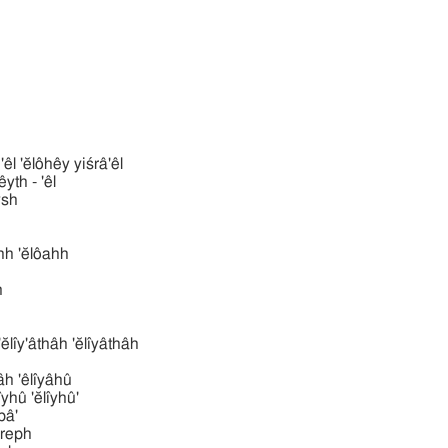
אל אלהי ישׂרא 'êl 'ĕlôhêy yiśrâ'êl
 'êl bêyth - 'êl
bı̂ysh
'ĕlôahh 'ĕlôahh
n
אליּתה אליאת 'ĕlı̂y'âthâh 'ĕlı̂yâthâh
א 'êlı̂yâh 'êlı̂yâhû
אליהוּ 'ĕlı̂yhû 'ĕlı̂yhû'
hbâ'
chôreph