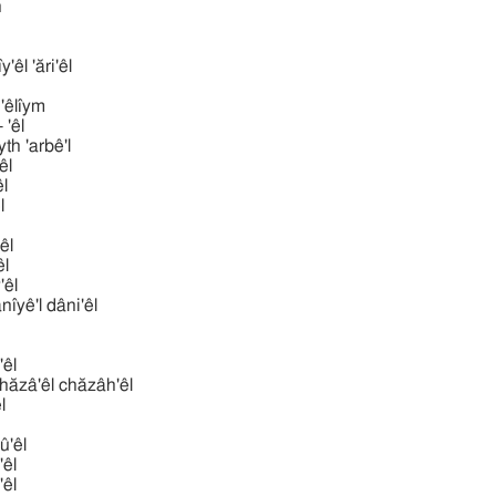
h
אר 'ărı̂y'êl 'ări'êl
 'êlı̂ym
 - 'êl
בּית bêyth 'arbê'l
êl
̂l
l
'êl
êl
y'êl
דּנאל  dânı̂yê'l dâni'êl
y'êl
חזהאל ח chăzâ'êl chăzâh'êl
̂l
û'êl
'êl
'êl