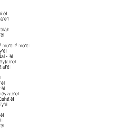
i'êl
mâ‛ê'l
êlâh
'êl
e
e
mû'êl l
mô'êl
̂y'êl
migdal - 'êl
̂yṭab'êl
ălal'êl
̂l
̂'êl
̂y'êl
êyzab'êl
̂shâ'êl
lı̂y'êl
êl
êl
y'êl