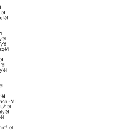
l
'êl
l'êl
'l
̂y'êl
ı̂y'êl
qê'l
êl
'êl
̂y'êl
'êl
̂y'êl
iphtach - 'êl
e
ts
'êl
̂y'êl
êl
e
hm
'êl