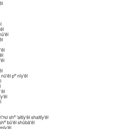
'êl
̂l
'êl
̂nû'êl
'êl
y'êl
'êl
êl
'êl
e
nû'êl p
nı̂y'êl
l
l
'êl
ı̂y'êl
l
e
שׁלתּיאל שׁאלתּיאל sh
'altı̂y'êl shaltı̂y'êl
e
שׁוּבאל ש sh
bû'êl shûbâ'êl
mı̂y'êl