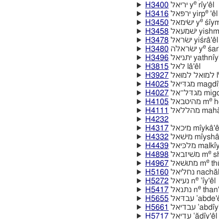
e
H3400
יריאל y
rı̂y'êl
e
H3416
ירפּאל yirp
'êl
e
H3450
ישׂימאל y
śı̂ym
H3458
ישׁמעאל yish
H3478
ישׂראל yiśrâ'êl
e
H3480
ישׂראלה y
śar'
H3496
יתניאל yathnı̂y
H3815
לאל lâ'êl
H3927
למואל למוּאל l
H4025
מגדּיאל magdı
H4027
מגדּל־אל 
e
H4105
מהיטבאל m
he
H4111
מהללאל mah
H4232
H4317
מיכאל mı̂ykâ'e
H4332
מישׁאל mı̂ysha
H4439
מלכּיאל malkı
e
H4898
משׁיזבאל m
sh
e
H4967
מתוּשׁאל m
thu
H5160
נחליאל nachă
e
H5272
נעיאל n
‛ı̂y'êl
e
H5417
נתנאל n
than'
H5655
עבדּאל ‛abde'
H5661
עבדיאל ‛abdı̂
H5717
עדיאל ‛ădı̂y'êl