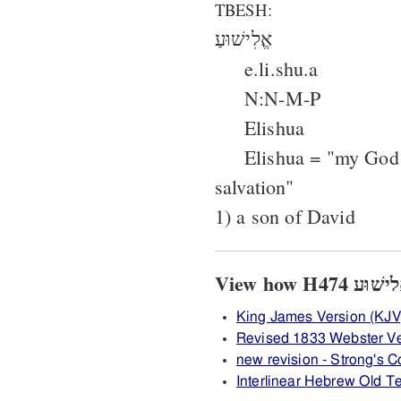
TBESH:
אֱלִישׁוּעַ
e.li.shu.a
N:N-M-P
Elishua
Elishua = "my God 
salvation"
1) a son of David
King James Version (KJV
Revised 1833 Webster Ve
new revision - Strong's
Interlinear Hebrew Old 