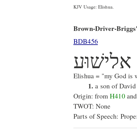
KJV Usage: Elishua.
Brown-Driver-Briggs'
BDB456
אלישׁוּע
Elishua = "my God is w
1.
a son of David
Origin: from
H410
an
TWOT: None
Parts of Speech: Prop