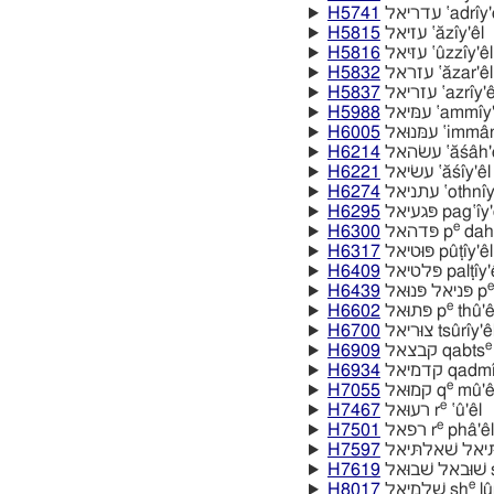
H5741
עדריאל ‛adrı̂y
H5815
עזיאל ‛ăzı̂y'êl
H5816
עזּיאל ‛ûzzı̂y'êl
H5832
עזראל ‛ăzar'êl
H5837
עזריאל ‛azrı̂y'e
H5988
עמּיאל ‛ammı̂y
H6005
עמּנוּאל ‛imma
H6214
עשׂהאל ‛ăśâh
H6221
עשׂיאל ‛ăśı̂y'êl
H6274
עתניאל ‛othnı̂
H6295
פּגעיאל pag‛ı̂y
e
H6300
פּדהאל p
dah'
H6317
פּוּטיאל pûṭı̂y'êl
H6409
פּלטיאל palṭı̂y
e
H6439
פּניאל פּנוּאל p
e
H6602
פּתוּאל p
thû'ê
H6700
צוּריאל tsûrı̂y'ê
e
H6909
קבצאל qabts
H6934
קדמיאל qadm
e
H7055
קמוּאל q
mû'ê
e
H7467
רעוּאל r
‛û'êl
e
H7501
רפאל r
phâ'êl
H7597
H7619
ׁבוּאל
e
H8017
שׁלמיאל sh
lû