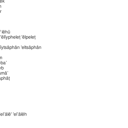
melek
ph
er
e
lêhû
אלפּלט אליפלט 'ĕlı̂ypheleṭ 'ĕlpeleṭ
אלצפן אל 'ĕlı̂ytsâphân 'eltsâphân
̂ym
ysheba‛
ı̂yb
yshâmâ‛
shâphâṭ
אלעלה אלע 'el‛âlê' 'el‛âlêh
h