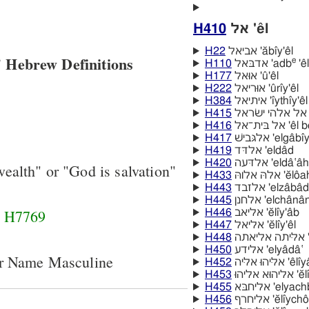
H410
אל 'êl
H22
אביאל 'ăbı̂y'êl
 Hebrew Definitions
e
H110
אדבּאל 'adb
'êl
H177
אוּאל 'û'êl
H222
אוּריאל 'ûrı̂y'êl
H384
איתיאל 'ı̂ythı̂y'êl
H415
ל
H416
אל בּית־אל
H417
אלגּבישׁ 'elgâ
H419
אלדּד 'eldâd
H420
אלדּעה 'eldâ‛âh
ealth" or "God is salvation"
H433
אלהּ אלוהּ 
H443
אלזבד 'elzâbâd
H445
אלחנן 'elchânâ
d
H7769
H446
אליאב 'ĕlı̂y'âb
H447
אליאל 'ĕlı̂y'êl
H448
ה
H450
אלידע 'elyâdâ‛
er Name Masculine
H452
ליּהוּ אליּה
H453
א אליהוּ
H455
אליחבּא 'elyac
H456
אליחרף 'ĕlı̂y