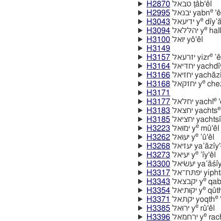
H2870
טבאל ṭâb'êl
e
H2995
יבנאל yabn
'ê
e
H3043
ידיעאל y
dı̂y‛ă
e
H3094
יהלּלאל y
halle
H3100
יואל yô'êl
H3149
e
H3157
יזרעאל yizr
‛ê
H3164
יחדּיאל yachdı
H3166
יחזיאל yachăz
e
H3168
יחזקאל y
chez
H3171
e
H3177
יחלאל yachl
'
e
H3183
יחצאל yachts
H3185
יחציאל yachtsı
e
H3223
ימוּאל y
mû'êl
e
H3262
יעוּאל y
‛û'êl
H3268
יעזיאל ya‛ăzı̂y
e
H3273
יעיאל y
‛ı̂y'êl
H3300
יעשׂיאל ya‛ăśı
H3317
יפתּח־אל y
e
H3343
יקבצאל y
qab
e
H3354
יקוּתיאל y
qûthı
e
H3371
יקתאל yoqth
'
e
H3385
ירוּאל y
rû'êl
e
H3396
ירחמאל y
rac