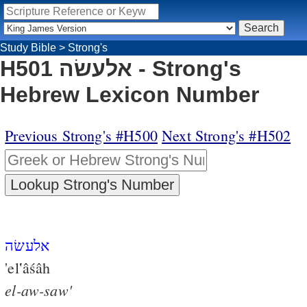
Study Bible
>
Strong's
H501 אלעשׂה - Strong's
Hebrew Lexicon Number
Previous Strong's #H500
Next Strong's #H502
אלעשׂה
'el‛âśâh
el-aw-saw'