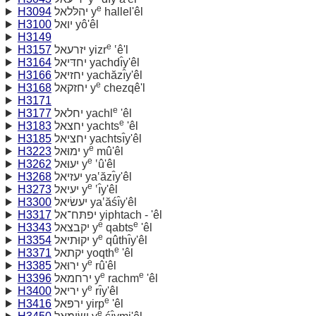
e
H3094
יהלּלאל y
hallel'êl
H3100
יואל yô'êl
H3149
e
H3157
יזרעאל yizr
‛ê'l
H3164
יחדּיאל yachdı̂y'êl
H3166
יחזיאל yachăzı̂y'êl
e
H3168
יחזקאל y
chezqê'l
H3171
e
H3177
יחלאל yachl
'êl
e
H3183
יחצאל yachts
'êl
H3185
יחציאל yachtsı̂y'êl
e
H3223
ימוּאל y
mû'êl
e
H3262
יעוּאל y
‛û'êl
H3268
יעזיאל ya‛ăzı̂y'êl
e
H3273
יעיאל y
‛ı̂y'êl
H3300
יעשׂיאל ya‛ăśı̂y'êl
H3317
יפתּח־אל yiphtach - 'êl
e
e
H3343
יקבצאל y
qabts
'êl
e
H3354
יקוּתיאל y
qûthı̂y'êl
e
H3371
יקתאל yoqth
'êl
e
H3385
ירוּאל y
rû'êl
e
e
H3396
ירחמאל y
rachm
'êl
e
H3400
יריאל y
rı̂y'êl
e
H3416
ירפּאל yirp
'êl
e