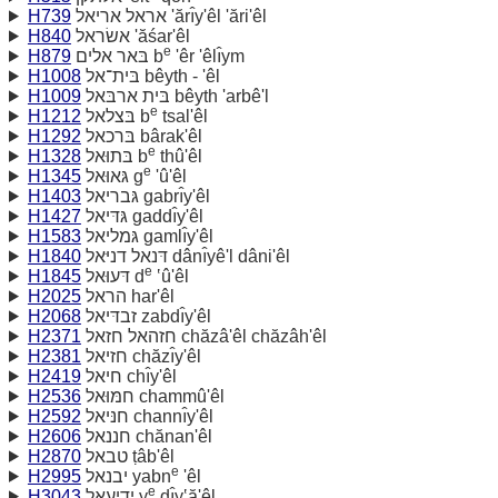
H739
אראל אריאל 'ărı̂y'êl 'ări'êl
H840
אשׂראל 'ăśar'êl
e
H879
בּאר אלים b
'êr 'êlı̂ym
H1008
בּית־אל bêyth - 'êl
H1009
בּית ארבּאל bêyth 'arbê'l
e
H1212
בּצלאל b
tsal'êl
H1292
בּרכאל bârak'êl
e
H1328
בּתוּאל b
thû'êl
e
H1345
גּאוּאל g
'û'êl
H1403
גּבריאל gabrı̂y'êl
H1427
גּדּיאל gaddı̂y'êl
H1583
גּמליאל gamlı̂y'êl
H1840
דּנאל דניּאל dânı̂yê'l dâni'êl
e
H1845
דּעוּאל d
‛û'êl
H2025
הראל har'êl
H2068
זבדּיאל zabdı̂y'êl
H2371
חזהאל חזאל chăzâ'êl chăzâh'êl
H2381
חזיאל chăzı̂y'êl
H2419
חיאל chı̂y'êl
H2536
חמּוּאל chammû'êl
H2592
חנּיאל channı̂y'êl
H2606
חננאל chănan'êl
H2870
טבאל ṭâb'êl
e
H2995
יבנאל yabn
'êl
e
H3043
ידיעאל y
dı̂y‛ă'êl