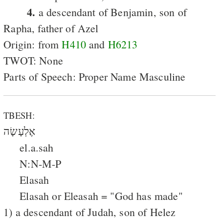
4.
a descendant of Benjamin, son of
Rapha, father of Azel
Origin: from
H410
and
H6213
TWOT: None
Parts of Speech: Proper Name Masculine
TBESH:
אֶלְעָשָׂה
el.a.sah
N:N-M-P
Elasah
Elasah or Eleasah = "God has made"
1) a descendant of Judah, son of Helez