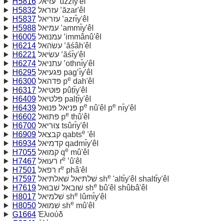
H5816
עזּיאל ‛ûzzı̂y'êl
H5832
עזראל ‛ăzar'êl
H5837
עזריאל ‛azrı̂y'êl
H5988
עמּיאל ‛ammı̂y'êl
H6005
עמּנוּאל ‛immânû'êl
H6214
עשׂהאל ‛ăśâh'êl
H6221
עשׂיאל ‛ăśı̂y'êl
H6274
עתניאל ‛othnı̂y'êl
H6295
פּגעיאל pag‛ı̂y'êl
e
H6300
פּדהאל p
dah'êl
H6317
פּוּטיאל pûṭı̂y'êl
H6409
פּלטיאל palṭı̂y'êl
e
e
H6439
פּניאל פּנוּאל p
nû'êl p
nı̂y'êl
e
H6602
פּתוּאל p
thû'êl
H6700
צוּריאל tsûrı̂y'êl
e
H6909
קבצאל qabts
'êl
H6934
קדמיאל qadmı̂y'êl
e
H7055
קמוּאל q
mû'êl
e
H7467
רעוּאל r
‛û'êl
e
H7501
רפאל r
phâ'êl
e
H7597
שׁלתּיאל שׁאלתּיאל sh
'altı̂y'êl shaltı̂y'êl
e
H7619
שׁוּבאל שׁבוּאל sh
bû'êl shûbâ'êl
e
H8017
שׁלמיאל sh
lûmı̂y'êl
e
H8050
שׁמוּאל sh
mû'êl
G1664
Ἐλιούδ