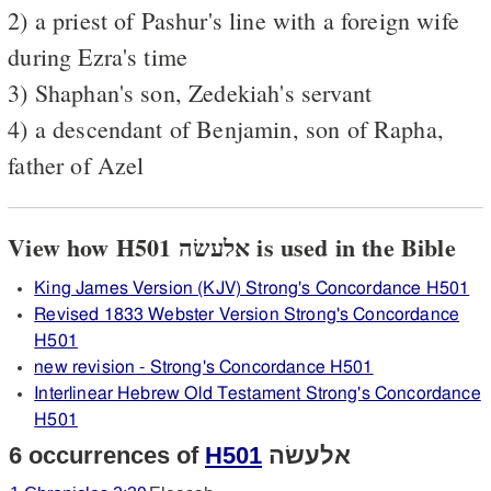
2) a priest of Pashur's line with a foreign wife
during Ezra's time
3) Shaphan's son, Zedekiah's servant
4) a descendant of Benjamin, son of Rapha,
father of Azel
View how H501 אלעשׂה is used in the Bible
King James Version (KJV) Strong's Concordance H501
Revised 1833 Webster Version Strong's Concordance
H501
new revision - Strong's Concordance H501
Interlinear Hebrew Old Testament Strong's Concordance
H501
6 occurrences of
H501
אלעשׂה