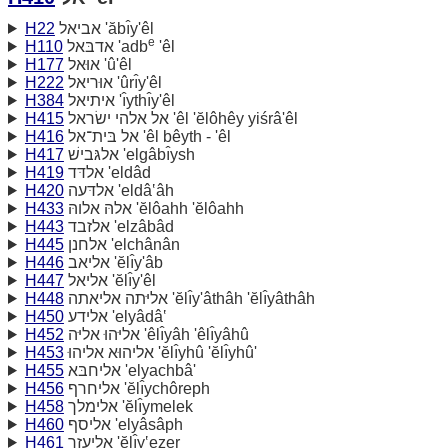
H22
אביאל 'ăbı̂y'êl
e
H110
אדבּאל 'adb
'êl
H177
אוּאל 'û'êl
H222
אוּריאל 'ûrı̂y'êl
H384
איתיאל 'ı̂ythı̂y'êl
H415
אל אלהי ישׂראל 'êl 'ĕlôhêy yiśrâ'êl
H416
אל בּית־אל 'êl bêyth - 'êl
H417
אלגּבישׁ 'elgâbı̂ysh
H419
אלדּד 'eldâd
H420
אלדּעה 'eldâ‛âh
H433
אלהּ אלוהּ 'ĕlôahh 'ĕlôahh
H443
אלזבד 'elzâbâd
H445
אלחנן 'elchânân
H446
אליאב 'ĕlı̂y'âb
H447
אליאל 'ĕlı̂y'êl
H448
אליּתה אליאתה 'ĕlı̂y'âthâh 'ĕlı̂yâthâh
H450
אלידע 'elyâdâ‛
H452
אליּהוּ אליּה 'êlı̂yâh 'êlı̂yâhû
H453
אליהוּא אליהוּ 'ĕlı̂yhû 'ĕlı̂yhû'
H455
אליחבּא 'elyachbâ'
H456
אליחרף 'ĕlı̂ychôreph
H458
אלימלך 'ĕlı̂ymelek
H460
אליסף 'elyâsâph
H461
אליעזר 'ĕlı̂y‛ezer