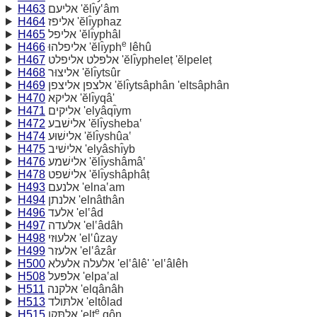
H463
אליעם 'ĕlı̂y‛âm
H464
אליפז 'ĕlı̂yphaz
H465
אליפל 'ĕlı̂yphâl
e
H466
אליפלהוּ 'ĕlı̂yph
lêhû
H467
אלפּלט אליפלט 'ĕlı̂ypheleṭ 'ĕlpeleṭ
H468
אליצוּר 'ĕlı̂ytsûr
H469
אלצפן אליצפן 'ĕlı̂ytsâphân 'eltsâphân
H470
אליקא 'ĕlı̂yqâ'
H471
אליקים 'elyâqı̂ym
H472
אלישׁבע 'ĕlı̂ysheba‛
H474
אלישׁוּע 'ĕlı̂yshûa‛
H475
אלישׁיב 'elyâshı̂yb
H476
אלישׁמע 'ĕlı̂yshâmâ‛
H478
אלישׁפט 'ĕlı̂yshâphâṭ
H493
אלנעם 'elna‛am
H494
אלנתן 'elnâthân
H496
אלעד 'el‛âd
H497
אלעדה 'el‛âdâh
H498
אלעוּזי 'el‛ûzay
H499
אלעזר 'el‛âzâr
H500
אלעלה אלעלא 'el‛âlê' 'el‛âlêh
H508
אלפּעל 'elpa‛al
H511
אלקנה 'elqânâh
H513
אלתּולד 'eltôlad
e
H515
אלתּקן 'elt
qôn