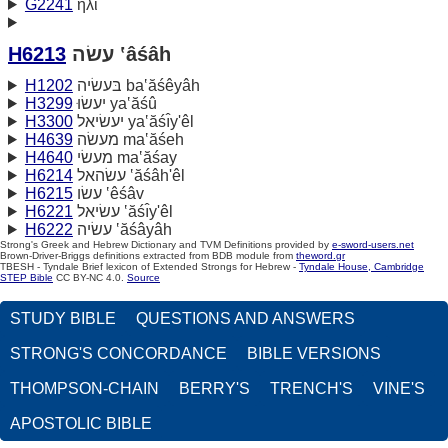
G2241
ἠλί
H6213
עשׂה ‛âśâh
H1202
בּעשׂיה ba‛ăśêyâh
H3299
יעשׂוּ ya‛ăśû
H3300
יעשׂיאל ya‛ăśı̂y'êl
H4639
מעשׂה ma‛ăśeh
H4640
מעשׂי ma‛ăśay
H6214
עשׂהאל ‛ăśâh'êl
H6215
עשׂו ‛êśâv
H6221
עשׂיאל ‛ăśı̂y'êl
H6222
עשׂיה ‛ăśâyâh
Strong's Greek and Hebrew Dictionary and TVM Definitions provided by
e-sword-users.net
Brown-Driver-Briggs definitions extracted from BDB module from
theword.gr
TBESH - Tyndale Brief lexicon of Extended Strongs for Hebrew -
Tyndale House, Cambridge
STEP Bible
CC BY-NC 4.0.
Source
STUDY BIBLE
QUESTIONS AND ANSWERS
STRONG'S CONCORDANCE
BIBLE VERSIONS
THOMPSON-CHAIN
BERRY'S
TRENCH'S
VINE'S
APOSTOLIC BIBLE