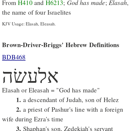
God
has
made
Elasah
From
H410
and
H6213
;
;
,
the name of four Israelites
KJV Usage: Elasah, Eleasah.
Brown-Driver-Briggs' Hebrew Definitions
BDB468
אלעשׂה
Elasah or Eleasah = "God has made"
1.
a descendant of Judah, son of Helez
2.
a priest of Pashur's line with a foreign
wife during Ezra's time
3.
Shaphan's son, Zedekiah's servant