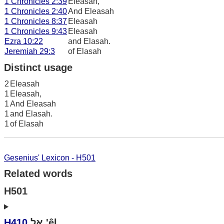
1 Chronicles 2:39
Eleasah,
1 Chronicles 2:40
And Eleasah
1 Chronicles 8:37
Eleasah
1 Chronicles 9:43
Eleasah
Ezra 10:22
and Elasah.
Jeremiah 29:3
of Elasah
Distinct usage
2
Eleasah
1
Eleasah,
1
And Eleasah
1
and Elasah.
1
of Elasah
Gesenius' Lexicon - H501
Related words
H501
H410
אל 'êl