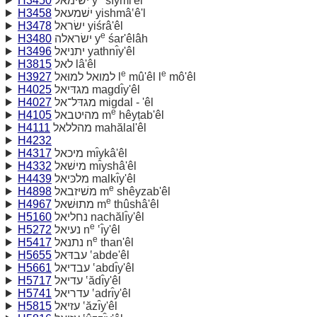
H3450
ישׂימאל y
śı̂ymi'êl
H3458
ישׁמעאל yishmâ‛ê'l
H3478
ישׂראל yiśrâ'êl
e
H3480
ישׂראלה y
śar'êlâh
H3496
יתניאל yathnı̂y'êl
H3815
לאל lâ'êl
e
e
H3927
למואל למוּאל l
mû'êl l
mô'êl
H4025
מגדּיאל magdı̂y'êl
H4027
מגדּל־אל migdal - 'êl
e
H4105
מהיטבאל m
hêyṭab'êl
H4111
מהללאל mahălal'êl
H4232
H4317
מיכאל mı̂ykâ'êl
H4332
מישׁאל mı̂yshâ'êl
H4439
מלכּיאל malkı̂y'êl
e
H4898
משׁיזבאל m
shêyzab'êl
e
H4967
מתוּשׁאל m
thûshâ'êl
H5160
נחליאל nachălı̂y'êl
e
H5272
נעיאל n
‛ı̂y'êl
e
H5417
נתנאל n
than'êl
H5655
עבדּאל ‛abde'êl
H5661
עבדיאל ‛abdı̂y'êl
H5717
עדיאל ‛ădı̂y'êl
H5741
עדריאל ‛adrı̂y'êl
H5815
עזיאל ‛ăzı̂y'êl