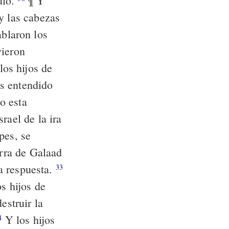
ulo.
¶ Y
y las cabezas
ablaron los
vieron
los hijos de
os entendido
o esta
rael de la ira
pes, se
erra de Galaad
la respuesta.
33
os hijos de
estruir la
Y los hijos
4