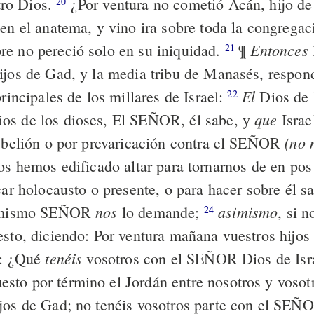
ro Dios.
¿Por ventura no cometió Acán, hijo de
20
 en el anatema, y vino ira sobre toda la congregac
Entonces
e no pereció solo en su iniquidad.
¶
21
ijos de Gad, y la media tribu de Manasés, respon
El
principales de los millares de Israel:
Dios de l
22
que
os de los dioses, El SEÑOR, él sabe, y
Israe
(no 
rebelión o por prevaricación contra el SEÑOR
s hemos edificado altar para tornarnos de en p
car holocausto o presente, o para hacer sobre él sa
nos
asimismo
l mismo SEÑOR
lo demande;
, si 
24
esto, diciendo: Por ventura mañana vuestros hijos 
tenéis
s: ¿Qué
vosotros con el SEÑOR Dios de Isr
to por término el Jordán entre nosotros y vosotr
jos de Gad; no tenéis vosotros parte con el SEÑ