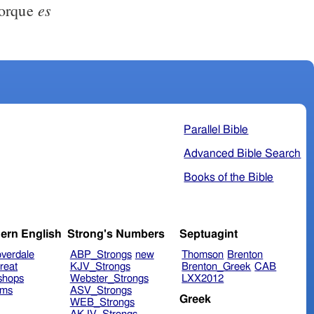
es
porque
Parallel Bible
Advanced Bible Search
Books of the Bible
ern English
Strong's Numbers
Septuagint
verdale
ABP_Strongs
new
Thomson
Brenton
reat
KJV_Strongs
Brenton_Greek
CAB
shops
Webster_Strongs
LXX2012
ims
ASV_Strongs
Greek
WEB_Strongs