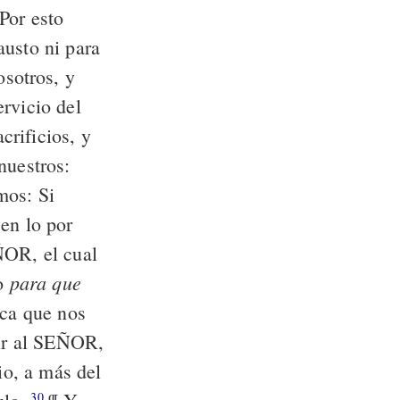
Por esto
austo ni para
osotros, y
rvicio del
rificios, y
nuestros:
imos: Si
en lo por
ÑOR, el cual
para que
no
ca que nos
ir al SEÑOR,
io, a más del
30