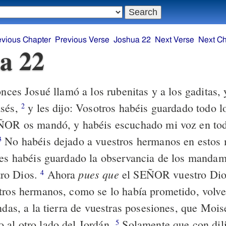
evious Chapter
Previous Verse
Joshua 22
Next Verse
Next Ch
a 22
nces Josué llamó a los rubenitas y a los gaditas, 
asés,
y les dijo: Vosotros habéis guardado todo 
2
ÑOR os mandó, y habéis escuchado mi voz en tod
No habéis dejado a vuestros hermanos en estos
3
tes habéis guardado la observancia de los mandam
pues que
ro Dios.
Ahora
el SEÑOR vuestro Dio
4
tros hermanos, como se lo había prometido, volve
ndas, a la tierra de vuestras posesiones, que Mois
al otro lado del Jordán.
Solamente que con dil
5