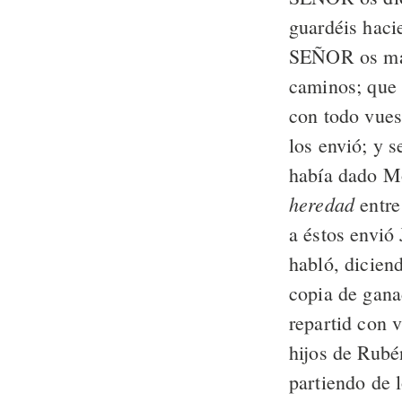
guardéis hac
SEÑOR os man
caminos; que 
con todo vues
los envió; y s
había dado M
heredad
entre
a éstos envió
habló, dicien
copia de gana
repartid con 
hijos de Rubé
partiendo de l