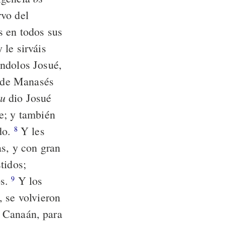
rvo del
 en todos sus
 le sirváis
ndolos Josué,
 de Manasés
bu
dio Josué
e; y también
do.
Y les
8
as, y con gran
tidos;
os.
Y los
9
, se volvieron
e Canaán, para