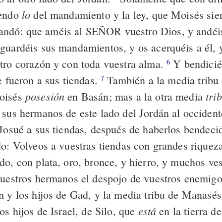
lo
iendo
del mandamiento y la ley, que Moisés sie
dó: que améis al SEÑOR vuestro Dios, y andéis
guardéis sus mandamientos, y os acerquéis a él, y
tro corazón y con toda vuestra alma.
Y bendicié
6
e fueron a sus tiendas.
También a la media tribu
7
posesión
tri
oisés
en Basán; mas a la otra media
 sus hermanos de este lado del Jordán al occident
 Josué a sus tiendas, después de haberlos bendeci
do: Volveos a vuestras tiendas con grandes riquez
do, con plata, oro, bronce, y hierro, y muchos ves
vuestros hermanos el despojo de vuestros enemig
n y los hijos de Gad, y la media tribu de Manasés
está
os hijos de Israel, de Silo, que
en la tierra d