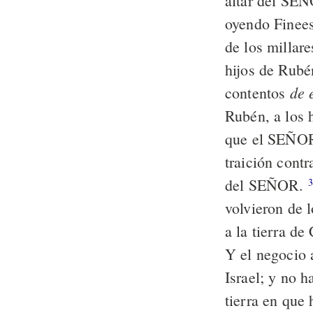
altar del SE
oyendo Finees
de los millare
hijos de Rubé
de 
contentos
Rubén, a los 
que el SEÑ
traición contr
del SEÑOR.
3
volvieron de l
a la tierra de
Y el negocio a
Israel; y no h
tierra en que