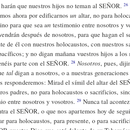
s harán que nuestros hijos no teman al SEÑOR.
26
un
mos ahora por edificarnos
altar, no para holoc
un
ino para que sea
testimonio entre nosotros y v
 vendrán después de nosotros, para que hagan el se
 de él con nuestros holocaustos, con nuestros sac
pacíficos; y no digan mañana vuestros hijos a los 
Nosotros
tenéis parte con el SEÑOR.
, pues, dij
28
tal
que
digan a nosotros, o a nuestras generaciones 
es responderemos: Mirad el símil del altar del SE
ros padres, no para holocaustos o sacrificios, si
nio entre nosotros y vosotros.
Nunca tal acontez
29
ntra el SEÑOR, o que nos apartemos hoy de segu
ar para holocaustos, para presente, o para sacrific