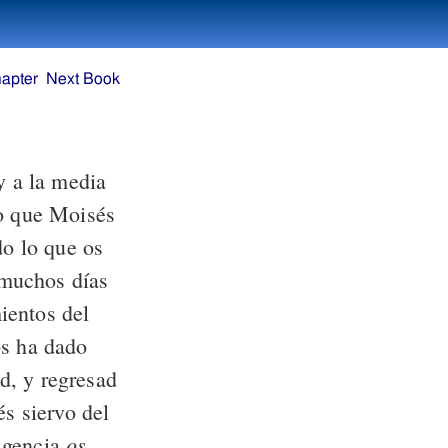
apter
Next Book
y a la media
lo que Moisés
o lo que os
 muchos días
ientos del
s ha dado
d, y regresad
és siervo del
os
igencia