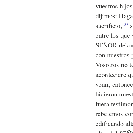
vuestros hijo
dijimos: Haga
sacrificio,
s
27
entre los que
SEÑOR delante
con nuestros 
Vosotros no 
aconteciere 
venir, entonc
hicieron nuest
fuera testimo
rebelemos co
edificando alt