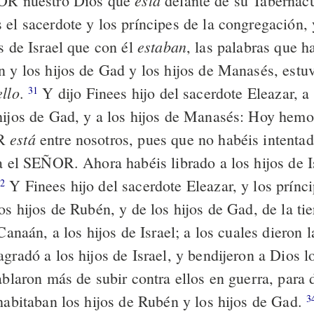
está
ÑOR nuestro Dios que
delante de su Tabernác
 el sacerdote y los príncipes de la congregación, 
estaban
s de Israel que con él
, las palabras que h
n y los hijos de Gad y los hijos de Manasés, estu
ello
.
Y dijo Finees hijo del sacerdote Eleazar, a 
31
hijos de Gad, y a los hijos de Manasés: Hoy hem
está
OR
entre nosotros, pues que no habéis intentad
a el SEÑOR. Ahora habéis librado a los hijos de Is
Y Finees hijo del sacerdote Eleazar, y los prínci
2
os hijos de Rubén, y de los hijos de Gad, de la ti
 Canaán, a los hijos de Israel; a los cuales dieron 
gradó a los hijos de Israel, y bendijeron a Dios l
ablaron más de subir contra ellos en guerra, para d
 habitaban los hijos de Rubén y los hijos de Gad.
3