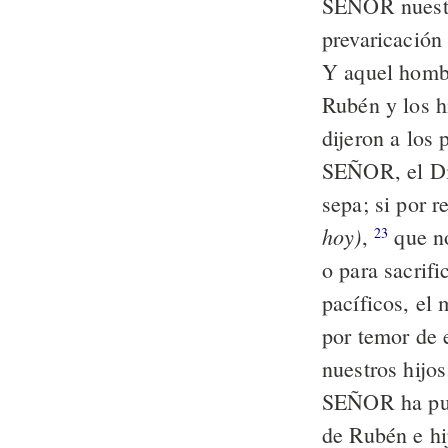
SEÑOR nuest
prevaricación
Y aquel hombr
Rubén y los h
dijeron a los 
SEÑOR, el Di
sepa; si por 
hoy)
,
que no
23
o para sacrifi
pacíficos, e
por temor de 
nuestros hijo
SEÑOR ha pues
de Rubén e hi