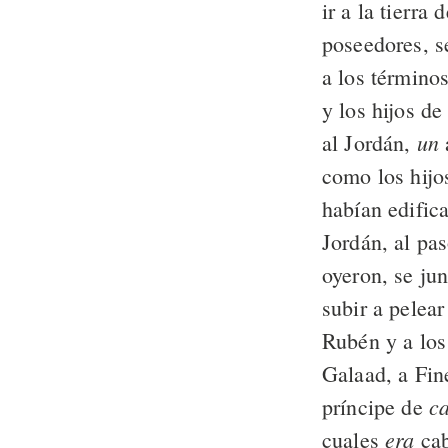
ir a la tierra
poseedores, 
a los término
y los hijos d
un
al Jordán,
como los hijo
habían edifica
Jordán, al pas
oyeron, se jun
subir a pelear
Rubén y a los
Galaad, a Fin
c
príncipe de
era
cuales
cab