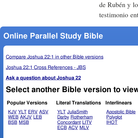
de Rubén y lo
testimonio e
Online Parallel Study Bible
Compare Joshua 22:1 in other Bible versions
Joshua 22:1 Cross References - JBS
Ask a question about Joshua 22
Select another Bible version to vie
Popular Versions
Literal Translations
Interlinears
KJV
YLT
ERV
ASV
YLT
JuliaSmith
Apostolic Bible
WEB
AKJV
LEB
Darby
Rotherham
Polyglot
BSB
MSB
Concordant
LITV
IHOT
ECB
ACV
MLV