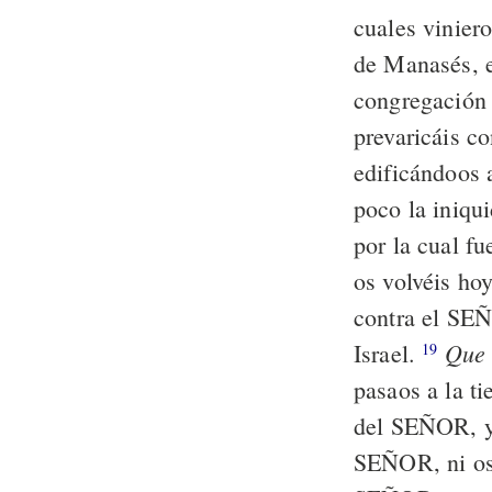
cuales viniero
de Manasés, e
congregación
prevaricáis c
edificándoos 
poco la iniqu
por la cual f
os volvéis ho
contra el SE
Que
Israel.
19
pasaos a la t
del SEÑOR, y
SEÑOR, ni os 