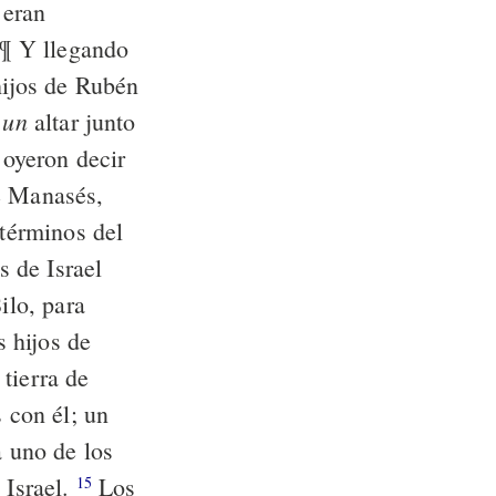
 eran
¶ Y llegando
hijos de Rubén
un
í
altar junto
 oyeron decir
de Manasés,
 términos del
s de Israel
ilo, para
s hijos de
tierra de
 con él; un
a uno de los
 Israel.
Los
15