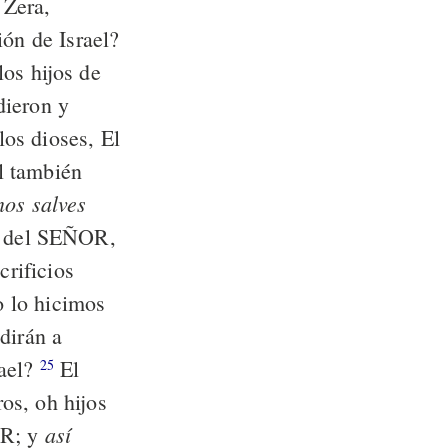
 Zera,
ión de Israel?
los hijos de
dieron y
os dioses, El
l también
nos salves
os del SEÑOR,
crificios
no lo hicimos
dirán a
ael?
El
25
os, oh hijos
así
OR; y