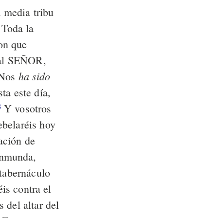
a media tribu
Toda la
on que
r al SEÑOR,
ha sido
Nos
ta este día,
Y vosotros
8
ebelaréis hoy
ación de
nmunda,
 tabernáculo
is contra el
 del altar del