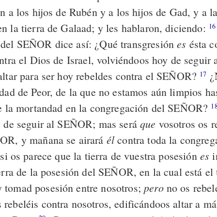
n a los hijos de Rubén y a los hijos de Gad, y a l
n la tierra de Galaad; y les hablaron, diciendo:
16
es
 del SEÑOR dice así: ¿Qué transgresión
ésta c
ontra el Dios de Israel, volviéndoos hoy de segui
altar para ser hoy rebeldes contra el SEÑOR?
¿
17
idad de Peor, de la que no estamos aún limpios has
ue la mortandad en la congregación del SEÑOR?
1
que
y de seguir al SEÑOR; mas será
vosotros os r
él
ÑOR, y mañana se airará
contra toda la congreg
es
si os parece que la tierra de vuestra posesión
i
ierra de la posesión del SEÑOR, en la cual está el
pero
 tomad posesión entre nosotros;
no os rebelé
rebeléis contra nosotros, edificándoos altar a más