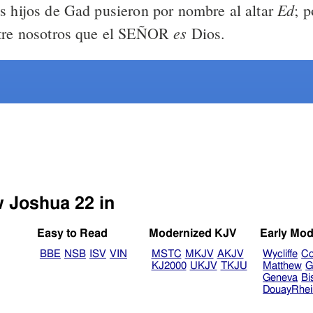
Ed
s hijos de Gad pusieron por nombre al altar
; 
es
ntre nosotros que el SEÑOR
Dios.
w Joshua 22 in
Easy to Read
Modernized KJV
Early Mod
BBE
NSB
ISV
VIN
MSTC
MKJV
AKJV
Wycliffe
Co
KJ2000
UKJV
TKJU
Matthew
G
Geneva
Bi
DouayRhe