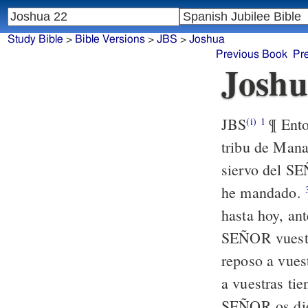
Study Bible
>
Bible Versions
>
JBS
>
Joshua
Previous Book
Pr
Joshu
JBS
¶ Ento
(i)
1
tribu de Man
siervo del SE
he mandado.
hasta hoy, an
SEÑOR vuest
reposo a vues
a vuestras tie
SEÑOR os dio 