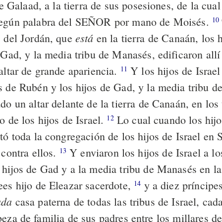
 de Galaad, a la tierra de sus posesiones, de la cual
según palabra del SEÑOR por mano de Moisés.
10
está
s del Jordán, que
en la tierra de Canaán, los 
e Gad, y la media tribu de Manasés, edificaron all
altar de grande apariencia.
Y los hijos de Israel
11
s de Rubén y los hijos de Gad, y la media tribu 
do un altar delante de la tierra de Canaán, en los
o de los hijos de Israel.
Lo cual cuando los hijo
12
tó toda la congregación de los hijos de Israel en S
 contra ellos.
Y enviaron los hijos de Israel a lo
13
 hijos de Gad y a la media tribu de Manasés en la 
ees hijo de Eleazar sacerdote,
y a diez príncipes
14
ada
casa paterna de todas las tribus de Israel, cad
eza de familia de sus padres entre los millares de