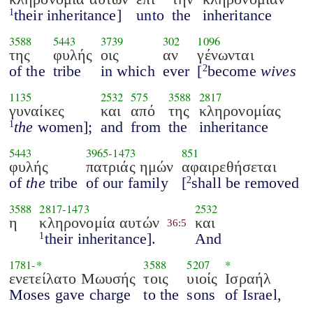
their inheritance]
unto
the
inheritance
1
3588
5443
3739
302
1096
της
φυλής
οις
αν
γένωνται
of the
tribe
in which
ever
[
become
wives
2
1135
2532
575
3588
2817
γυναίκες
και
από
της
κληρονομίας
the
women];
and
from
the
inheritance
1
5443
3965
-
1473
851
φυλής
πατριάς ημών
αφαιρεθήσεται
of
the
tribe
of our family
[
shall be removed
2
3588
2817
-
1473
2532
η
κληρονομία αυτών
και
36:5
their inheritance].
And
1
1781
-*
3588
5207
*
ενετείλατο Μωυσής
τοις
υιοίς
Ισραήλ
Moses gave charge
to the
sons
of Israel,