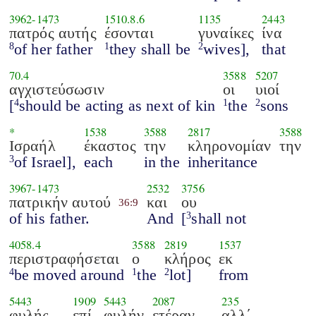
3962
-
1473
1510.8.6
1135
2443
πατρός αυτής
έσονται
γυναίκες
ίνα
of her father
they shall be
wives],
that
8
1
2
70.4
3588
5207
αγχιστεύσωσιν
οι
υιοί
[
should be acting as next of kin
the
sons
4
1
2
*
1538
3588
2817
3588
Ισραήλ
έκαστος
την
κληρονομίαν
την
of Israel],
each
in the
inheritance
3
3967
-
1473
2532
3756
πατρικήν αυτού
και
ου
36:9
of his father.
And
[
shall not
3
4058.4
3588
2819
1537
περιστραφήσεται
ο
κλήρος
εκ
be moved around
the
lot]
from
4
1
2
5443
1909
5443
2087
235
φυλής
επί
φυλήν
ετέραν
αλλ΄