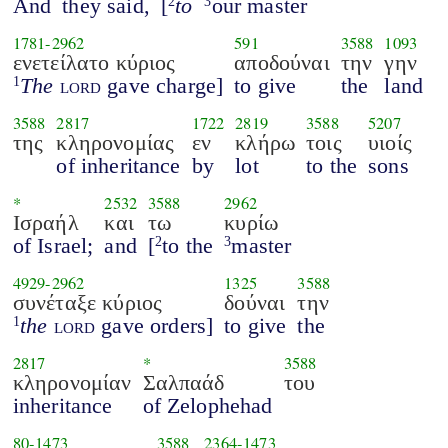
And
they said,
[
to
our master
2
3
1781
-
2962
591
3588
1093
ενετείλατο κύριος
αποδούναι
την
γην
The
lord
gave charge]
to give
the
land
1
3588
2817
1722
2819
3588
5207
της
κληρονομίας
εν
κλήρω
τοις
υιοίς
of inheritance
by
lot
to the
sons
*
2532
3588
2962
Ισραήλ
και
τω
κυρίω
of Israel;
and
[
to the
master
2
3
4929
-
2962
1325
3588
συνέταξε κύριος
δούναι
την
the
lord
gave orders]
to give
the
1
2817
*
3588
κληρονομίαν
Σαλπαάδ
του
inheritance
of Zelophehad
80
-
1473
3588
2364
-
1473