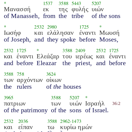
*
1537
3588
5443
5207
Μανασσή
εκ
της
φυλής
υιών
of Manasseh,
from
the
tribe
of
the
sons
*
2532
2980
1725
*
Ιωσήφ
και
ελάλησαν
έναντι
Μωυσή
of Joseph,
and
they spoke
before
Moses,
2532
1725
*
3588
2409
2532
1725
και
έναντι
Ελεάζαρ
του
ιερέως
και
έναντι
and
before
Eleazar
the
priest,
and
before
3588
758
3624
των
αρχόντων
οίκων
the
rulers
of
the
houses
3965
3588
5207
*
πατριων
των
υιών
Ισραήλ
36:2
of
the
patrimony
of the
sons
of Israel.
2532
2036
3588
2962
-
1473
και
είπαν
τω
κυρίω ημών