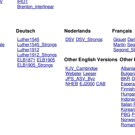
TV
IHOT
V
Brenton_interlinear
Deutsch
Nederlands
Français
Luther1545
DSV
DSV_Strongs
Giguet
Dar
ate
Luther1545_Strongs
Martin
Seg
Luther1912
Segond_St
Luther1912_Strongs
Other English Versions
Other
ELB1871
ELB1905
ELB1905_Strongs
KJV_Cambridge
Albani
Webster
Leeser
Bulgar
JPS_ASV_Byz
BKR
D
NHEB
EJ2000
CAB
Espera
Finnis
Hungar
Indone
Italian
Korea
PBG
P
Norweg
Roman