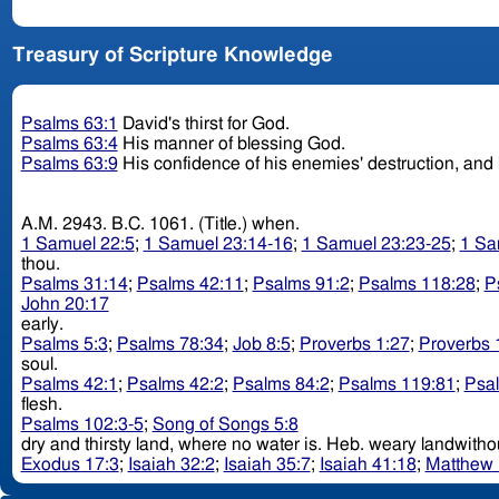
Treasury of Scripture Knowledge
Psalms 63:1
David's thirst for God.
Psalms 63:4
His manner of blessing God.
Psalms 63:9
His confidence of his enemies' destruction, and
A.M. 2943. B.C. 1061. (Title.) when.
1 Samuel 22:5
;
1 Samuel 23:14-16
;
1 Samuel 23:23-25
;
1 Sa
thou.
Psalms 31:14
;
Psalms 42:11
;
Psalms 91:2
;
Psalms 118:28
;
P
John 20:17
early.
Psalms 5:3
;
Psalms 78:34
;
Job 8:5
;
Proverbs 1:27
;
Proverbs 
soul.
Psalms 42:1
;
Psalms 42:2
;
Psalms 84:2
;
Psalms 119:81
;
Psa
flesh.
Psalms 102:3-5
;
Song of Songs 5:8
dry and thirsty land, where no water is. Heb. wear
Exodus 17:3
;
Isaiah 32:2
;
Isaiah 35:7
;
Isaiah 41:18
;
Matthew 