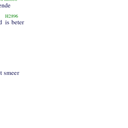
iende
H2896
d
is beter
t smeer