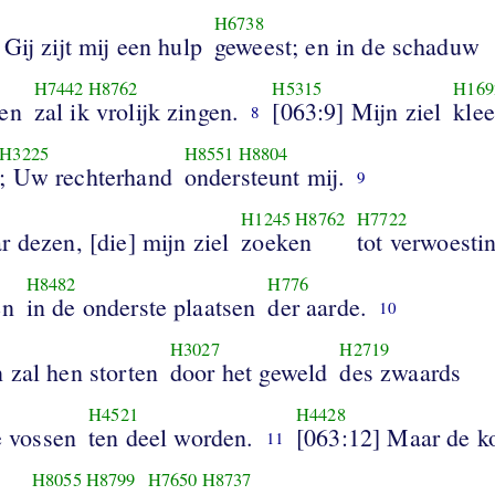
H6738
Gij zijt mij een hulp
geweest; en in de schaduw
H7442
H8762
H5315
H169
en
zal ik vrolijk zingen.
[063:9] Mijn ziel
klee
8
H3225
H8551
H8804
; Uw rechterhand
ondersteunt mij.
9
H1245
H8762
H7722
 dezen, [die] mijn ziel
zoeken
tot verwoesti
H8482
H776
en
in de onderste plaatsen
der aarde.
10
H3027
H2719
 zal hen storten
door het geweld
des zwaards
H4521
H4428
de vossen
ten deel worden.
[063:12] Maar de k
11
H8055
H8799
H7650
H8737