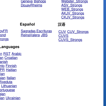
Geneva
Bishops
Webster_Strongs
DouayRheims
ASV_Strongs
WEB_Strongs
AKJV_Strongs
CKJV_Strongs
Español
汉语
byFR
Sagradas Escrituras
CUV
CUV_Strongs
ond
ReinaValera
JBS
CUVS
rongs
CUVS_Strongs
 Languages
an
RST
Arabic
ian
Croatian
anish
nto
Finnish
hPR
Haitian
ian
sian
Italian
 Riveduta
n
Lithuanian
ortuguese
ian
ian
Ukrainian