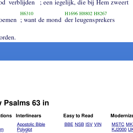
od
verblijden
; een iegelijk, die bij Hem zweert
H6310
H1696
H8802
H8267
eroemen
; want de mond
der leugensprekers
orden.
w Psalms 63 in
ations
Interlinears
Easy to Read
Moderniz
Apostolic Bible
BBE
NSB
ISV
VIN
MSTC
MK
am
Polyglot
KJ2000
U