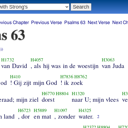
evious Chapter
Previous Verse
Psalms 63
Next Verse
Next Ch
s 63
(i)
H1732
H4057
H3063
van David
, als hij was in de woestijn
van Juda
H410
H7836
H8762
God
! Gij zijt mijn God
! ik zoek
H6770
H8804
H1320
H3
raad; mijn ziel
dorst
naar U; mijn vlees
ve
H6723
H5889
H1097
H4325
n land
, dor
en mat
, zonder
water.
2
H2372
H8804
H72