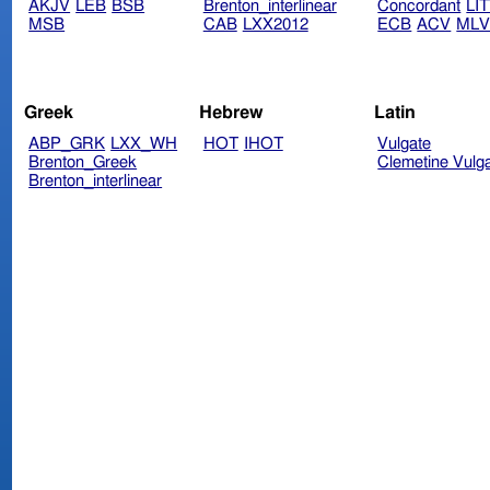
AKJV
LEB
BSB
Brenton_interlinear
Concordant
LI
MSB
CAB
LXX2012
ECB
ACV
ML
Greek
Hebrew
Latin
ABP_GRK
LXX_WH
HOT
IHOT
Vulgate
Brenton_Greek
Clemetine Vulg
Brenton_interlinear