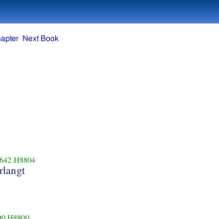
apter
Next Book
642
H8804
rlangt
00
H8800