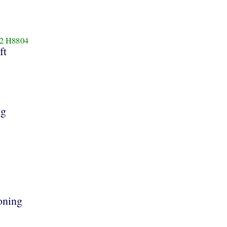
2
H8804
ft
ng
oning