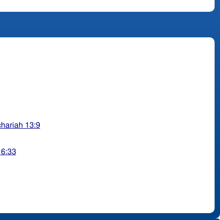
hariah 13:9
 6:33