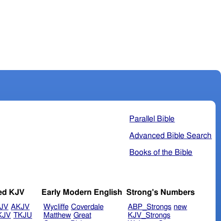
Parallel Bible
Advanced Bible Search
Books of the Bible
ed KJV
Early Modern English
Strong's Numbers
JV
AKJV
Wycliffe
Coverdale
ABP_Strongs
new
KJV
TKJU
Matthew
Great
KJV_Strongs