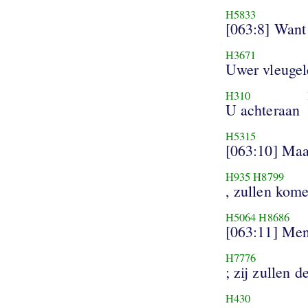
H5833
[063:8] Want 
H3671
Uwer vleugel
H310
U achteraan
H5315
[063:10] Maar
H935
H8799
, zullen kom
H5064
H8686
[063:11] Men
H7776
; zij zullen 
H430