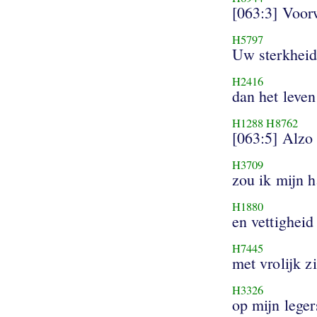
[063:3] Voor
H5797
Uw sterkhei
H2416
dan het leven
H1288
H8762
[063:5] Alzo
H3709
zou ik mijn 
H1880
en vettigheid
H7445
met vrolijk z
H3326
op mijn leger