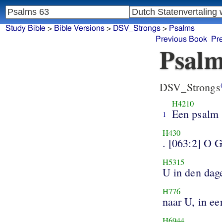
Study Bible
>
Bible Versions
>
DSV_Strongs
>
Psalms
Previous Book
Pr
Psalm
DSV_Strongs
H4210
Een psalm
1
H430
. [063:2] O 
H5315
U in den dage
H776
naar U, in ee
H6944