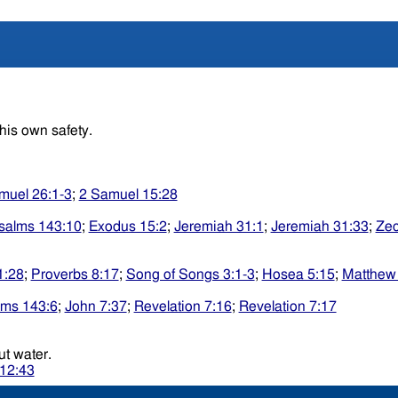
 his own safety.
muel 26:1-3
;
2 Samuel 15:28
salms 143:10
;
Exodus 15:2
;
Jeremiah 31:1
;
Jeremiah 31:33
;
Zec
1:28
;
Proverbs 8:17
;
Song of Songs 3:1-3
;
Hosea 5:15
;
Matthew
lms 143:6
;
John 7:37
;
Revelation 7:16
;
Revelation 7:17
y landwithout water.
12:43