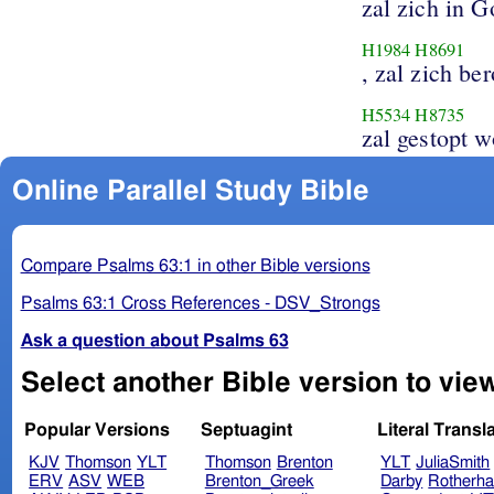
zal zich in G
H1984
H8691
, zal zich b
H5534
H8735
zal gestopt w
Online Parallel Study Bible
Compare Psalms 63:1 in other Bible versions
Psalms 63:1 Cross References - DSV_Strongs
Ask a question about Psalms 63
Select another Bible version to vie
Popular Versions
Septuagint
Literal Transl
KJV
Thomson
YLT
Thomson
Brenton
YLT
JuliaSmith
ERV
ASV
WEB
Brenton_Greek
Darby
Rotherh