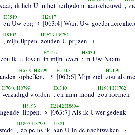
waar, ik heb U in het heiligdom
aanschouwd
, z
H3519
H2617
d
en Uw eer;
[063:4] Want Uw goedertierenhei
3
H8193
H7623
H8762
; mijn lippen
zouden U prijzen.
4
H2416
H8034
 zou ik U loven
in mijn leven
; in Uw Naam
H5375
H8799
H5315
H2459
handen
opheffen.
[063:6] Mijn ziel
zou als me
5
H7646
H8799
H6310
H1984
H8762
verzadigd worden
, en mijn mond
zou roemen
H8193
H2142
H8804
ingende
lippen.
[063:7] Als ik Uwer gedenk
6
H1897
H8799
H821
stede
, zo peins ik
aan U in de nachtwaken.
7