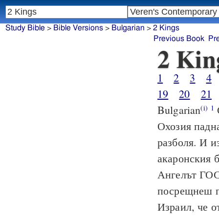
Study Bible
>
Bible Versions
>
Bulgarian
>
2 Kings
Previous Book
Pr
2 Kin
1
2
3
4
19
20
21
Bulgarian
(i)
1
Охозия падна
разболя. И и
акаронския б
Ангелът ГОС
посрещнеш п
Израил, че о