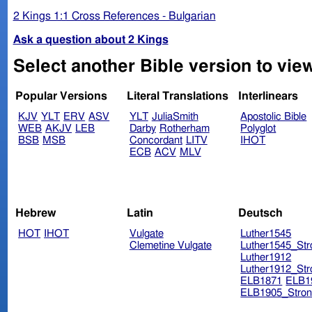
2 Kings 1:1 Cross References - Bulgarian
Ask a question about 2 Kings
Popular Versions
Literal Translations
Interlinears
KJV
YLT
ERV
ASV
YLT
JuliaSmith
Apostolic Bible
WEB
AKJV
LEB
Darby
Rotherham
Polyglot
BSB
MSB
Concordant
LITV
IHOT
ECB
ACV
MLV
Hebrew
Latin
Deutsch
HOT
IHOT
Vulgate
Luther1545
Clemetine Vulgate
Luther1545_Str
Luther1912
Luther1912_Str
ELB1871
ELB1
ELB1905_Stron