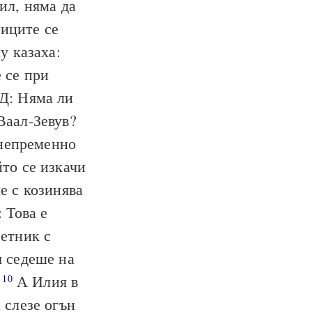
ил, няма да
иците се
у казаха:
 се при
ОД: Няма ли
Ваал-Зевув?
а непременно
йто се изкачи
е с козинява
 Това е
сетник с
я седеше на
!
А Илия в
10
 слезе огън