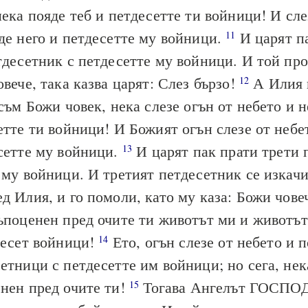
нека пояде теб и петдесетте ти войници! И сле
де него и петдесетте му войници.
И царят п
11
тдесетник с петдесетте му войници. И той пр
овече, така казва царят: Слез бързо!
А Илия 
12
 съм Божи човек, нека слезе огън от небето и 
етте ти войници! И Божият огън слезе от небе
сетте му войници.
И царят пак прати трети 
13
 му войници. И третият петдесетник се изкачи
д Илия, и го помоли, като му каза: Божи човеч
ъпоценен пред очите ти животът ми и животът
десет войници!
Ето, огън слезе от небето и 
14
етници с петдесетте им войници; но сега, не
нен пред очите ти!
Тогава Ангелът ГОСПОД
15