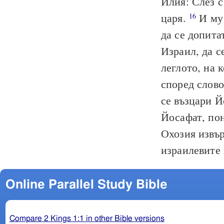
Илия: Слез с 
царя.
И му 
16
да се допита
Израил, да с
леглото, на 
според слов
се възцари Й
Йосафат, по
Охозия извър
израилевите
Online Parallel Study Bible
Compare 2 Kings 1:1 in other Bible versions