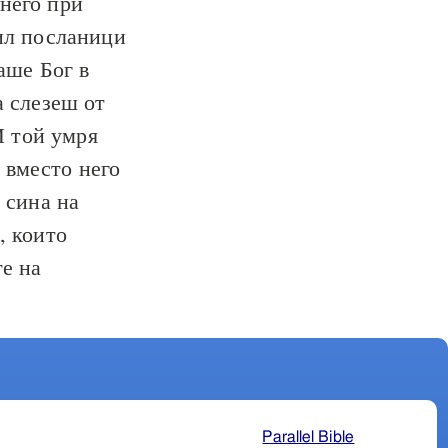
 него при
ил посланици
аше Бог в
а слезеш от
 той умря
 вместо него
 сина на
, които
те на
Parallel Bible