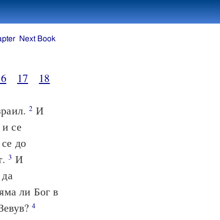
apter
Next Book
16
17
18
зраил.
И
2
 и се
 се до
т.
И
3
 да
яма ли Бог в
-Зевув?
4