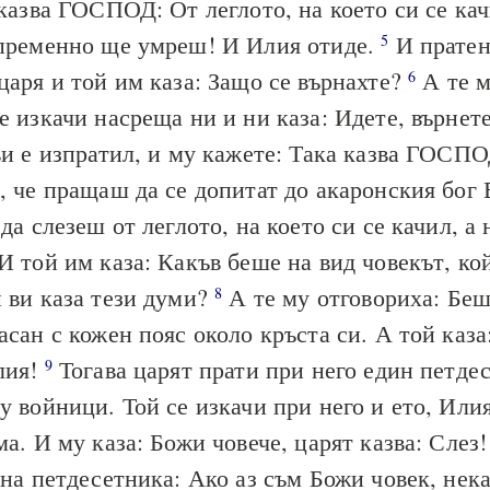
 казва ГОСПОД: От леглото, на което си се кач
епременно ще умреш! И Илия отиде.
И пратен
5
царя и той им каза: Защо се върнахте?
А те м
6
е изкачи насреща ни и ни каза: Идете, върнете
ви е изпратил, и му кажете: Така казва ГОСП
, че пращаш да се допитат до акаронския бог 
 да слезеш от леглото, на което си се качил, 
И той им каза: Какъв беше на вид човекът, ко
 ви каза тези думи?
А те му отговориха: Беш
8
асан с кожен пояс около кръста си. А той каза:
лия!
Тогава царят прати при него един петде
9
у войници. Той се изкачи при него и ето, Или
ма. И му каза: Божи човече, царят казва: Слез
 на петдесетника: Ако аз съм Божи човек, нека