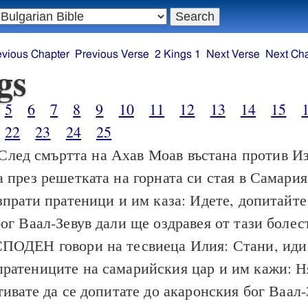
evious Chapter
Previous Verse
2 Kings 1
Next Verse
Next Ch
gs
5
6
7
8
9
10
11
12
13
14
15
22
23
24
25
След смъртта на Ахав Моав въстана против И
 през решетката на горната си стая в Самария
зпрати пратеници и им каза: Идете, допитайте
ог Ваал-Зевув дали ще оздравея от тази болес
ПОДЕН говори на тесвиеца Илия: Стани, иди
ратениците на самарийския цар и им кажи: Н
тивате да се допитате до акаронския бог Ваал