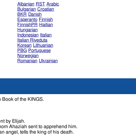
Albanian
RST
Arabic
Bulgarian
Croatian
BKR
Danish
Esperanto
Finnish
FinnishPR
Haitian
Hungarian
Indonesian
Italian
Italian Riveduta
Korean
Lithuanian
PBG
Portuguese
Norwegian
Romanian
Ukrainian
h Book of the KINGS.
nt by Elijah.
 whom Ahaziah sent to apprehend him.
n angel, tells the king of his death.