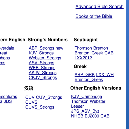
Advanced Bible Search
Books of the Bible
ern English
Strong's Numbers
Septuagint
verdale
ABP_Strongs
new
Thomson
Brenton
reat
KJV_Strongs
Brenton_Greek
CAB
shops
Webster_Strongs
LXX2012
ims
ASV_Strongs
Greek
WEB_Strongs
AKJV_Strongs
ABP_GRK
LXX_WH
CKJV_Strongs
Brenton_Greek
Other English Versions
汉语
scrituras
KJV_Cambridge
CUV
CUV_Strongs
ra
JBS
Thomson
Webster
CUVS
Leeser
CUVS_Strongs
JPS_ASV_Byz
NHEB
EJ2000
CAB