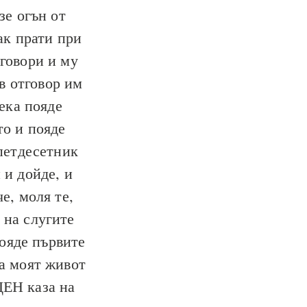
зе огън от
ак прати при
оговори и му
в отговор им
нека пояде
то и пояде
петдесетник
 и дойде, и
е, моля те,
 на слугите
пояде първите
ка моят живот
ЕН каза на