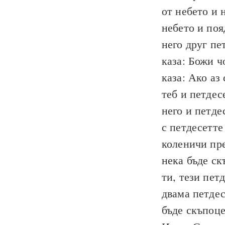
от небето и 
небето и поя
него друг пе
каза: Божи ч
каза: Ако аз
теб и петдес
него и петде
с петдесетте
коленичи пре
нека бъде ск
ти, тези пет
двама петдес
бъде скъпоце