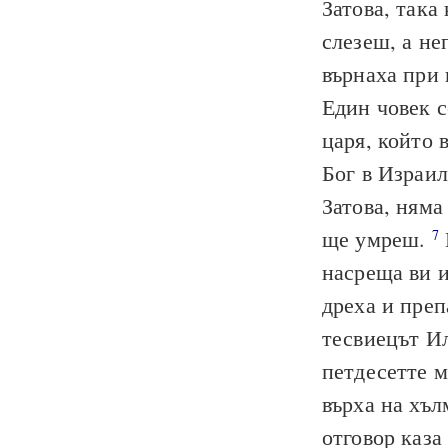
Затова, така
слезеш, а н
върнаха при 
Един човек с
царя, който 
Бог в Израил
Затова, няма
ще умреш.
7
насреща ви и
дреха и преп
тесвиецът И
петдесетте м
върха на хъл
отговор каза