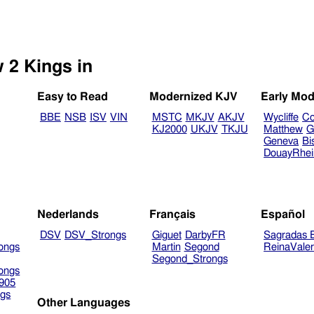
Select another Bible version to view 2 Kings in
Easy to Read
Modernized KJV
Early Mod
BBE
NSB
ISV
VIN
MSTC
MKJV
AKJV
Wycliffe
Co
KJ2000
UKJV
TKJU
Matthew
G
Geneva
Bi
DouayRhe
Nederlands
Français
Español
DSV
DSV_Strongs
Giguet
DarbyFR
Sagradas E
ongs
Martin
Segond
ReinaVale
Segond_Strongs
ongs
905
gs
Other Languages