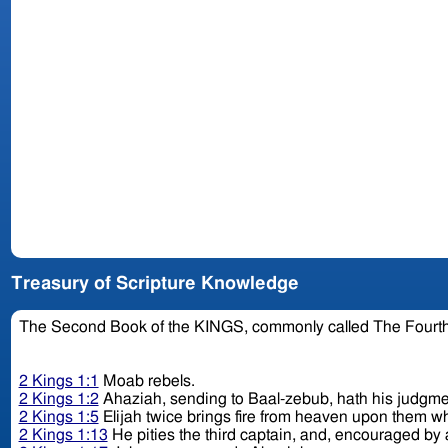
Treasury of Scripture Knowledge
The Second Book of the KINGS, commonly called The Fourt
2 Kings 1:1
Moab rebels.
2 Kings 1:2
Ahaziah, sending to Baal-zebub, hath his judgme
2 Kings 1:5
Elijah twice brings fire from heaven upon them
2 Kings 1:13
He pities the third captain, and, encouraged by a