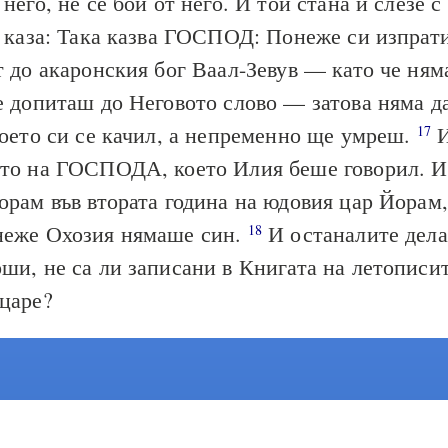
него, не се бой от него. И той стана и слезе с
каза: Така казва ГОСПОД: Понеже си изпрат
т до акаронския бог Ваал-Зевув — като че ням
е допиташ до Неговото слово — затова няма д
което си се качил, а непременно ще умреш.
И
17
ото на ГОСПОДА, което Илия беше говорил. И
орам във втората година на юдовия цар Йорам,
неже Охозия нямаше син.
И останалите дела
18
ши, не са ли записани в Книгата на летописи
 царе?