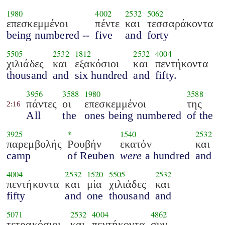
1980
4002
2532
5062
επεσκεμμένοι
πέντε
και
τεσσαράκοντα
being numbered --
five
and
forty
5505
2532
1812
2532
4004
χιλιάδες
και
εξακόσιοι
και
πεντήκοντα
thousand
and
six hundred
and
fifty.
3956
3588
1980
3588
πάντες
οι
επεσκεμμένοι
της
2:16
All
the
ones being numbered
of the
3925
*
1540
2532
παρεμβολής
Ρουβήν
εκατόν
και
camp
of Reuben
were
a hundred
and
4004
2532
1520
5505
2532
πεντήκοντα
και
μία
χιλιάδες
και
fifty
and
one
thousand
and
5071
2532
4004
4862
τετρακόσιοι
και
πεντήκοντα
συν