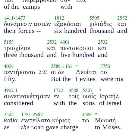
of the
camps
with
1411
-
1473
1812
5505
2532
δυνάμεσιν αυτών
εξακόσιαι
χιλιάδες
και
their forces --
six hundred
thousand
and
5153
2532
4001
2532
τρισχίλιοι
και
πεντακόσιοι
και
three thousand
and
five hundred
and
4004
3588
-
1161
*
3756
πεντήκοντα
οι δε
Λευίται
ου
2:33
fifty.
But the
Levites
were not
4902.1
1722
3588
5207
*
συνεπεσκέπησαν
εν
τοις
υιοίς
Ισραήλ
considered
with
the
sons
of Israel
2505
1781
-
2962
3588
*
καθά
ενετείλατο κύριος
τω
Μωυσή
as
the
lord
gave charge
to Moses.