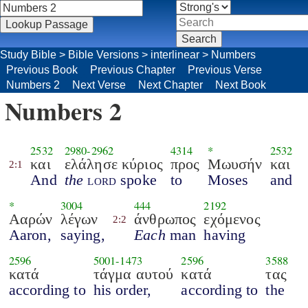
Study Bible
>
Bible Versions
>
interlinear
>
Numbers
Previous Book
Previous Chapter
Previous Verse
Numbers 2
Next Verse
Next Chapter
Next Book
Numbers 2
2532
2980
-
2962
4314
*
2532
και
ελάλησε κύριος
προς
Μωυσήν
και
2:1
And
the
lord
spoke
to
Moses
and
*
3004
444
2192
Ααρών
λέγων
άνθρωπος
εχόμενος
2:2
Aaron,
saying,
Each
man
having
2596
5001
-
1473
2596
3588
κατά
τάγμα αυτού
κατά
τας
according to
his order,
according to
the