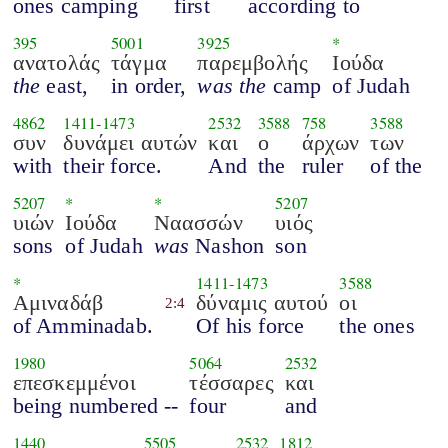
ones camping
first
according to
395
5001
3925
*
ανατολάς
τάγμα
παρεμβολής
Ιούδα
the
east,
in order,
was the
camp
of Judah
4862
1411
-
1473
2532
3588
758
3588
συν
δυνάμει αυτών
και
ο
άρχων
των
with
their force.
And
the
ruler
of the
5207
*
*
5207
υιών
Ιούδα
Ναασσών
υιός
sons
of Judah
was
Nashon
son
*
1411
-
1473
3588
Αμιναδάβ
δύναμις αυτού
οι
2:4
of Amminadab.
Of his force
the ones
1980
5064
2532
επεσκεμμένοι
τέσσαρες
και
being numbered --
four
and
1440
5505
2532
1812