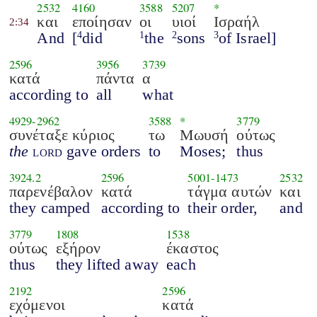
2532
4160
3588
5207
*
και
εποίησαν
οι
υιοί
Ισραήλ
2:34
And
[
did
the
sons
of Israel]
4
1
2
3
2596
3956
3739
κατά
πάντα
α
according to
all
what
4929
-
2962
3588
*
3779
συνέταξε κύριος
τω
Μωυσή
ούτως
the
lord
gave orders
to
Moses;
thus
3924.2
2596
5001
-
1473
2532
παρενέβαλον
κατά
τάγμα αυτών
και
they camped
according to
their order,
and
3779
1808
1538
ούτως
εξήρον
έκαστος
thus
they lifted away
each
2192
2596
εχόμενοι
κατά