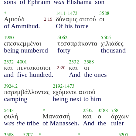
sons
of Ephraim
was
Elishama
son
*
1411
-
1473
3588
Αμιούδ
δύναμις αυτού
οι
2:19
of Ammihud.
Of his force
1980
5062
5505
επεσκεμμένοι
τεσσαράκοντα
χιλιάδες
being numbered --
forty
thousand
2532
4001
2532
3588
και
πεντακόσιοι
και
οι
2:20
and
five hundred.
And
the ones
3924.2
2192
-
1473
παρεμβάλλοντες
εχόμενοι αυτού
camping
being next to him
5443
*
2532
3588
758
φυλή
Μανασσή
και
ο
άρχων
was the
tribe
of Manasseh.
And
the
ruler
3588
5207
*
*
5207