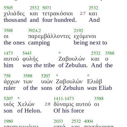
5505
2532
5071
2532
χιλιάδες
και
τετρακόσιοι
και
2:7
thousand
and
four hundred.
And
3588
3924.2
2192
οι
παρεμβάλλοντες
εχόμενοι
the ones
camping
being next to
1473
5443
*
2532
3588
αυτού
φυλής
Ζαβουλών
και
ο
him
was the
tribe
of Zebulun.
And
the
758
3588
5207
*
*
άρχων
των
υιών
Ζαβουλών
Ελιάβ
ruler
of the
sons
of Zebulun
was
Eliab
5207
*
1411
-
1473
3588
υιός
Χελών
δύναμις αυτού
οι
2:8
son
of Helon.
Of his force
1980
2033
2532
4004
επεσκεμμένοι
επτά
και
πεντήκοντα