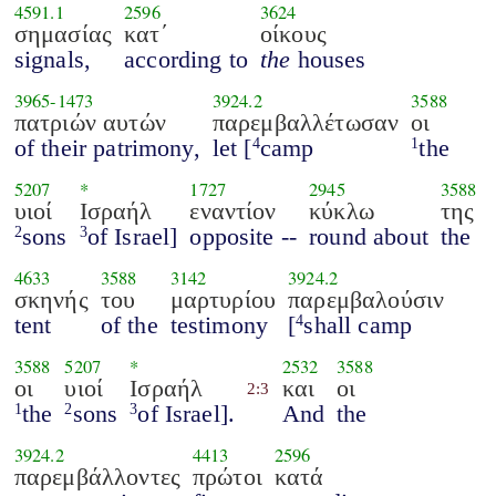
4591.1
2596
3624
σημασίας
κατ΄
οίκους
signals,
according to
the
houses
3965
-
1473
3924.2
3588
πατριών αυτών
παρεμβαλλέτωσαν
οι
of their patrimony,
let [
camp
the
4
1
5207
*
1727
2945
3588
υιοί
Ισραήλ
εναντίον
κύκλω
της
sons
of Israel]
opposite --
round about
the
2
3
4633
3588
3142
3924.2
σκηνής
του
μαρτυρίου
παρεμβαλούσιν
tent
of the
testimony
[
shall camp
4
3588
5207
*
2532
3588
οι
υιοί
Ισραήλ
και
οι
2:3
the
sons
of Israel].
And
the
1
2
3
3924.2
4413
2596
παρεμβάλλοντες
πρώτοι
κατά