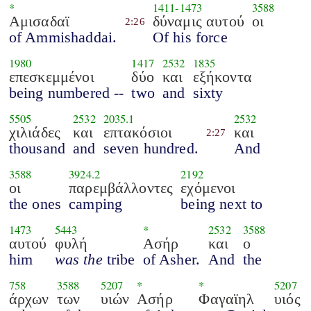
*
1411
-
1473
3588
Αμισαδαϊ
δύναμις αυτού
οι
2:26
of Ammishaddai.
Of his force
1980
1417
2532
1835
επεσκεμμένοι
δύο
και
εξήκοντα
being numbered --
two
and
sixty
5505
2532
2035.1
2532
χιλιάδες
και
επτακόσιοι
και
2:27
thousand
and
seven hundred.
And
3588
3924.2
2192
οι
παρεμβάλλοντες
εχόμενοι
the ones
camping
being next to
1473
5443
*
2532
3588
αυτού
φυλή
Ασήρ
και
ο
him
was the
tribe
of Asher.
And
the
758
3588
5207
*
*
5207
άρχων
των
υιών
Ασήρ
Φαγαϊηλ
υιός