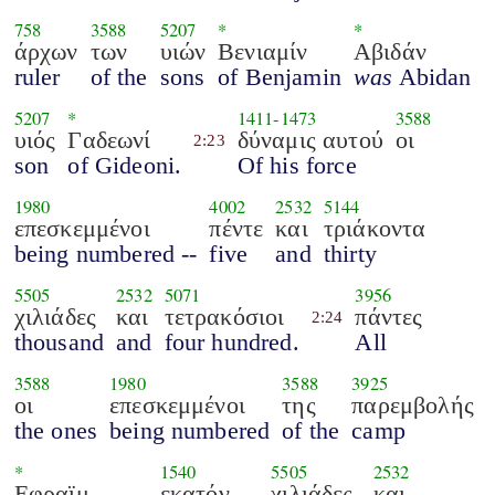
758
3588
5207
*
*
άρχων
των
υιών
Βενιαμίν
Αβιδάν
ruler
of the
sons
of Benjamin
was
Abidan
5207
*
1411
-
1473
3588
υιός
Γαδεωνί
δύναμις αυτού
οι
2:23
son
of Gideoni.
Of his force
1980
4002
2532
5144
επεσκεμμένοι
πέντε
και
τριάκοντα
being numbered --
five
and
thirty
5505
2532
5071
3956
χιλιάδες
και
τετρακόσιοι
πάντες
2:24
thousand
and
four hundred.
All
3588
1980
3588
3925
οι
επεσκεμμένοι
της
παρεμβολής
the ones
being numbered
of the
camp
*
1540
5505
2532
Εφραϊμ
εκατόν
χιλιάδες
και