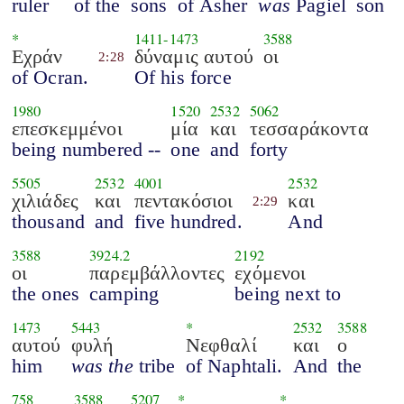
ruler
of the
sons
of Asher
was
Pagiel
son
*
1411
-
1473
3588
Εχράν
δύναμις αυτού
οι
2:28
of Ocran.
Of his force
1980
1520
2532
5062
επεσκεμμένοι
μία
και
τεσσαράκοντα
being numbered --
one
and
forty
5505
2532
4001
2532
χιλιάδες
και
πεντακόσιοι
και
2:29
thousand
and
five hundred.
And
3588
3924.2
2192
οι
παρεμβάλλοντες
εχόμενοι
the ones
camping
being next to
1473
5443
*
2532
3588
αυτού
φυλή
Νεφθαλί
και
ο
him
was the
tribe
of Naphtali.
And
the
758
3588
5207
*
*