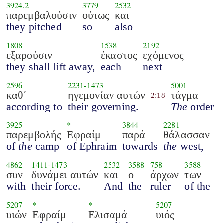
3924.2
3779
2532
παρεμβαλούσιν
ούτως
και
they pitched
so
also
1808
1538
2192
εξαρούσιν
έκαστος
εχόμενος
they shall lift away,
each
next
2596
2231
-
1473
5001
καθ΄
ηγεμονίαν αυτών
τάγμα
2:18
according to
their governing.
The
order
3925
*
3844
2281
παρεμβολής
Εφραίμ
παρά
θάλασσαν
of
the
camp
of Ephraim
towards
the
west,
4862
1411
-
1473
2532
3588
758
3588
συν
δυνάμει αυτών
και
ο
άρχων
των
with
their force.
And
the
ruler
of the
5207
*
*
5207
υιών
Εφραίμ
Ελισαμά
υιός