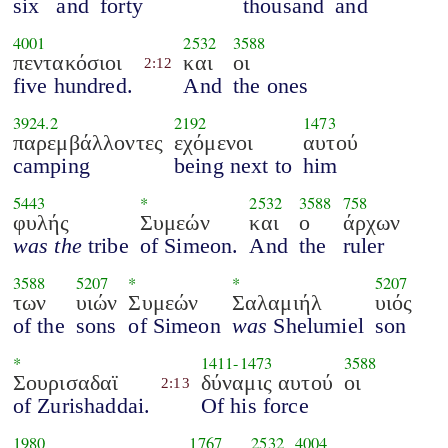
six
and
forty
thousand
and
4001
2532
3588
πεντακόσιοι
και
οι
2:12
five hundred.
And
the ones
3924.2
2192
1473
παρεμβάλλοντες
εχόμενοι
αυτού
camping
being next to
him
5443
*
2532
3588
758
φυλής
Συμεών
και
ο
άρχων
was the
tribe
of Simeon.
And
the
ruler
3588
5207
*
*
5207
των
υιών
Συμεών
Σαλαμιήλ
υιός
of the
sons
of Simeon
was
Shelumiel
son
*
1411
-
1473
3588
Σουρισαδαϊ
δύναμις αυτού
οι
2:13
of Zurishaddai.
Of his force
1980
1767
2532
4004