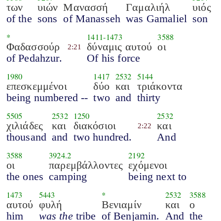
των
υιών
Μανασσή
Γαμαλιήλ
υιός
of the
sons
of Manasseh
was Gamaliel
son
*
1411
-
1473
3588
Φαδασσούρ
δύναμις αυτού
οι
2:21
of Pedahzur.
Of his force
1980
1417
2532
5144
επεσκεμμένοι
δύο
και
τριάκοντα
being numbered --
two
and
thirty
5505
2532
1250
2532
χιλιάδες
και
διακόσιοι
και
2:22
thousand
and
two hundred.
And
3588
3924.2
2192
οι
παρεμβάλλοντες
εχόμενοι
the ones
camping
being next to
1473
5443
*
2532
3588
αυτού
φυλή
Βενιαμίν
και
ο
him
was the
tribe
of Benjamin.
And
the