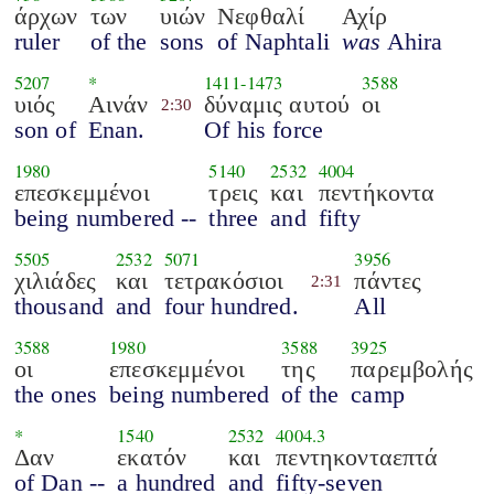
άρχων
των
υιών
Νεφθαλί
Αχίρ
ruler
of the
sons
of Naphtali
was
Ahira
5207
*
1411
-
1473
3588
υιός
Αινάν
δύναμις αυτού
οι
2:30
son of
Enan.
Of his force
1980
5140
2532
4004
επεσκεμμένοι
τρεις
και
πεντήκοντα
being numbered --
three
and
fifty
5505
2532
5071
3956
χιλιάδες
και
τετρακόσιοι
πάντες
2:31
thousand
and
four hundred.
All
3588
1980
3588
3925
οι
επεσκεμμένοι
της
παρεμβολής
the ones
being numbered
of the
camp
*
1540
2532
4004.3
Δαν
εκατόν
και
πεντηκονταεπτά
of Dan --
a hundred
and
fifty-seven