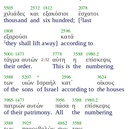
5505
2532
1812
2078
χιλιάδες
και
εξακόσιοι
έσχατοι
thousand
and
six hundred;
[
last
2
1808
2596
εξαρούσι
κατά
they shall lift away]
according to
1
5001
-
1473
3778
3588
1980.2
τάγμα αυτών
αύτη
η
επίσκεψις
2:32
their order.
This
is
the
numbering
3588
5207
*
2596
3624
των
υιών
Ισραήλ
κατ΄
οίκους
of the
sons
of Israel
according to
the
houses
3965
-
1473
3956
3588
1980.2
πατριών αυτών
πάσα
η
επίσκεψις
of their patrimony.
All
the
numbering
3588
3925
4862
3588
των
παρεμβολών
συν
ταις