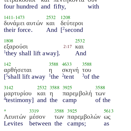
four hundred
and
fifty,
with
1411
-
1473
2532
1208
δυνάμει αυτών
και
δεύτεροι
their force.
And
[
second
2
1808
2532
εξαρούσι
και
2:17
they shall lift away].
And
1
142
3588
4633
3588
αρθήσεται
η
σκηνή
του
[
shall lift away
the
tent
of the
5
1
2
3
3142
2532
3588
3925
3588
μαρτυρίου
και
η
παρεμβολή
των
testimony]
and
the
camp
of the
4
*
3319
3588
3925
5613
Λευιτών
μέσον
των
παρεμβολών
ως
Levites
between
the
camps;
as