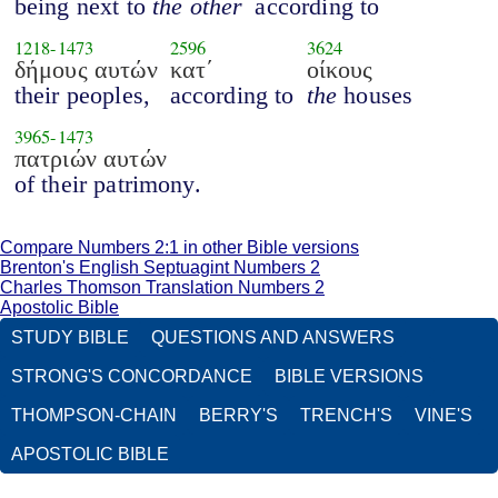
being next to
the other
according to
1218
-
1473
2596
3624
δήμους αυτών
κατ΄
οίκους
their peoples,
according to
the
houses
3965
-
1473
πατριών αυτών
of their patrimony.
Compare Numbers 2:1 in other Bible versions
Brenton's English Septuagint Numbers 2
Charles Thomson Translation Numbers 2
Apostolic Bible
STUDY BIBLE
QUESTIONS AND ANSWERS
STRONG'S CONCORDANCE
BIBLE VERSIONS
THOMPSON-CHAIN
BERRY'S
TRENCH'S
VINE'S
APOSTOLIC BIBLE