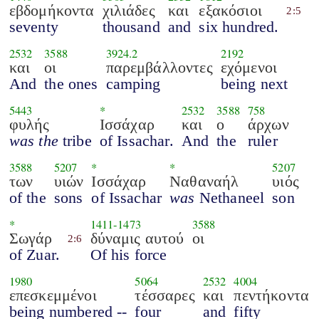
εβδομήκοντα
χιλιάδες
και
εξακόσιοι
2:5
seventy
thousand
and
six hundred.
2532
3588
3924.2
2192
και
οι
παρεμβάλλοντες
εχόμενοι
And
the ones
camping
being next
5443
*
2532
3588
758
φυλής
Ισσάχαρ
και
ο
άρχων
was the
tribe
of Issachar.
And
the
ruler
3588
5207
*
*
5207
των
υιών
Ισσάχαρ
Ναθαναήλ
υιός
of the
sons
of Issachar
was
Nethaneel
son
*
1411
-
1473
3588
Σωγάρ
δύναμις αυτού
οι
2:6
of Zuar.
Of his force
1980
5064
2532
4004
επεσκεμμένοι
τέσσαρες
και
πεντήκοντα
being numbered --
four
and
fifty