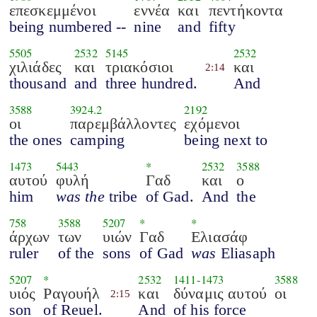
επεσκεμμένοι
εννέα
και
πεντήκοντα
being numbered --
nine
and
fifty
5505
2532
5145
2532
χιλιάδες
και
τριακόσιοι
και
2:14
thousand
and
three hundred.
And
3588
3924.2
2192
οι
παρεμβάλλοντες
εχόμενοι
the ones
camping
being next to
1473
5443
*
2532
3588
αυτού
φυλή
Γαδ
και
ο
him
was the
tribe
of Gad.
And
the
758
3588
5207
*
*
άρχων
των
υιών
Γαδ
Ελιασάφ
ruler
of the
sons
of Gad
was
Eliasaph
5207
*
2532
1411
-
1473
3588
υιός
Ραγουήλ
και
δύναμις αυτού
οι
2:15
son
of Reuel.
And
of his force