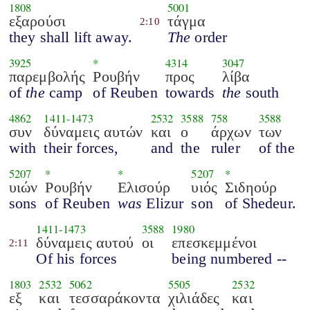
1808
5001
εξαρούσι
τάγμα
2:10
they shall lift away.
The
order
3925
*
4314
3047
παρεμβολής
Ρουβήν
προς
λίβα
of
the
camp
of Reuben
towards
the
south
4862
1411
-
1473
2532
3588
758
3588
συν
δύναμεις αυτών
και
ο
άρχων
των
with
their forces,
and
the
ruler
of the
5207
*
*
5207
*
υιών
Ρουβήν
Ελισούρ
υιός
Σιδηούρ
sons
of Reuben
was
Elizur
son
of Shedeur.
1411
-
1473
3588
1980
δύναμεις αυτού
οι
επεσκεμμένοι
2:11
Of his forces
being numbered --
1803
2532
5062
5505
2532
εξ
και
τεσσαράκοντα
χιλιάδες
και