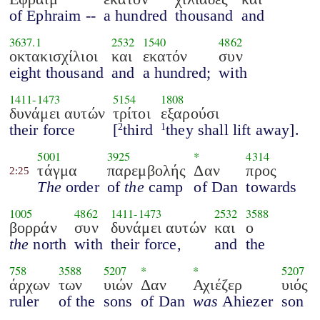
of Ephraim --
a hundred
thousand
and
3637.1
2532
1540
4862
οκτακισχίλιοι
και
εκατόν
συν
eight thousand
and
a hundred;
with
1411
-
1473
5154
1808
δυνάμει αυτών
τρίτοι
εξαρούσι
their force
[
third
they shall lift away].
2
1
5001
3925
*
4314
τάγμα
παρεμβολής
Δαν
προς
2:25
The
order
of
the
camp
of Dan
towards
1005
4862
1411
-
1473
2532
3588
βορράν
συν
δυνάμει αυτών
και
ο
the
north
with
their force,
and
the
758
3588
5207
*
*
5207
άρχων
των
υιών
Δαν
Αχιέζερ
υιός
ruler
of the
sons
of Dan
was
Ahiezer
son