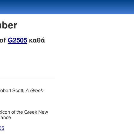
mber
 of
G2505
καθά
obert Scott,
A Greek-
xicon of the Greek New
dance
05