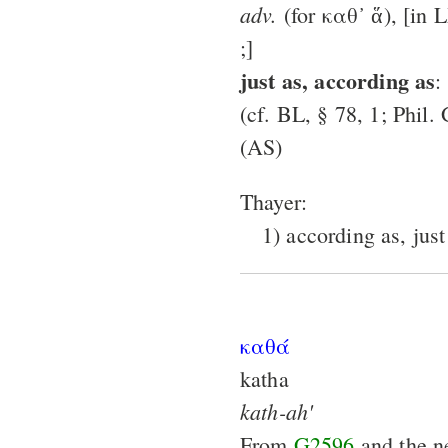
adv.
(for καθ᾽ ἅ), [in
;]
just as, according as
:
(cf. BL, § 78, 1; Phil. 
(AS)
Thayer:
1) according as, just
καθά
katha
kath-ah'
From
G2596
and the ne