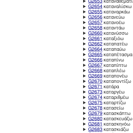
G2653
καταναθεματ
G2654
καταναλίσκω
G2655
καταναρκάω
G2656
κατανεύω
G2657
κατανοέω
G2658
καταντάω
G2660
κατανύσσω
G2661
καταξιόω
G2662
καταπατέω
G2664
καταπαύω
G2665
καταπέτασμα
G2666
καταπίνω
G2667
καταπίπτω
G2668
καταπλέω
G2669
καταπονέω
G2670
καταποντίζω
G2671
κατάρα
G2673
καταργέω
G2674
καταριθμέω
G2675
καταρτίζω
G2678
κατασείω
G2679
κατασκάπτω
G2680
κατασκευάζω
G2681
κατασκηνόω
G2683
κατασκιάζω