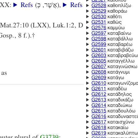
G2527
καθόλου
 LXX:
Refs
(אֲשֶׁר, כְּ),
Refs
G2528
καθοπλίζω
G2529
καθοράω
G2530
καθότι
G2531
καθώς
 Mat.27:10 (LXX), Luk.1:2, D
G2576
καμμύω
Gosp., 8 f.).†
G2597
καταβαίνω
G2598
καταβάλλω
G2599
καταβαρέω
G2601
καταβιβάζω
G2603
καταβραβεύω
G2605
καταγγέλλω
G2607
καταγινώσκω
 as
G2608
κατάγνυμι
G2609
κατάγω
G2610
καταγωνίζομα
G2611
καταδέω
G2612
κατάδηλος
G2613
καταδικάζω
G2614
καταδιώκω
G2615
καταδουλόω
G2616
καταδυναστε
G2617
καταισχύνω
G2618
κατακαίω
G2619
κατακαλύπτω
uter plural of
G3739
;