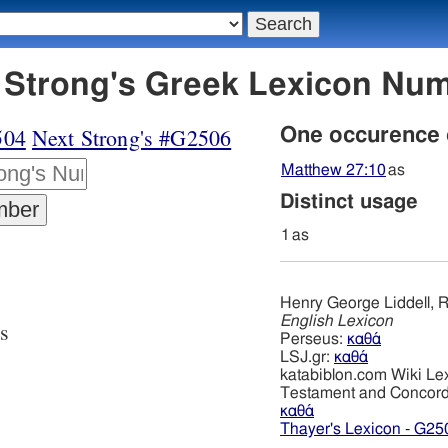
 Strong's Greek Lexicon Nu
504
Next Strong's #G2506
One occurence
Matthew 27:10
as
Distinct usage
1
as
Henry George Liddell, R
English Lexicon
as
Perseus:
καθά
LSJ.gr:
καθά
katabiblon.com Wiki Le
Testament and Concor
καθά
Thayer's Lexicon - G25