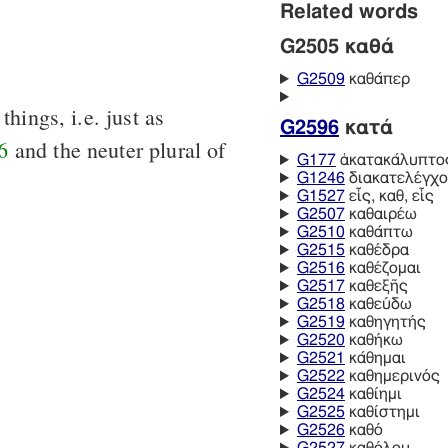
Related words
G2505 καθά
G2509
καθάπερ
hings, i.e. just as
G2596
κατά
6
and the neuter plural of
G177
ἀκατακάλυπτο
G1246
διακατελέγχο
G1527
εἷς, καθ, εἷς
G2507
καθαιρέω
G2510
καθάπτω
G2515
καθέδρα
G2516
καθέζομαι
G2517
καθεξῆς
G2518
καθεύδω
G2519
καθηγητής
G2520
καθήκω
G2521
κάθημαι
G2522
καθημερινός
G2524
καθίημι
G2525
καθίστημι
G2526
καθό