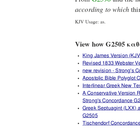
according
to
which
thi
KJV Usage: as.
View how G2505 καθά 
King James Version (KJV
Revised 1833 Webster V
new revision - Strong's
Apostolic Bible Polyglot
Interlinear Greek New T
A Conservative Version R
Strong's Concordance G
Greek Septuagint (LXX) 
G2505
Tischendorf Concordanc