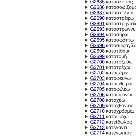
G2685
κατάσκοπος
G2686
κατασοφίζομ
G2687
καταστέλλω
G2690
καταστρέφω
G2691
καταστρηνιά
G2693
καταστρώννυ
G2694
κατασύρω
G2695
κατασφάττω
G2696
κατασφραγίζ
G2698
κατατίθημι
G2699
κατατομή
G2700
κατατοξεύω
G2701
κατατρέχω
G2702
καταφέρω
G2703
καταφευγω
G2704
καταφθείρω
G2705
καταφιλέω
G2706
καταφρονέω
G2708
καταχέω
G2709
καταχθόνιος
G2710
καταχράομαι
G2711
καταψύχω
G2712
κατείδωλος
G2713
κατέναντι
G2714
κατενώπιον