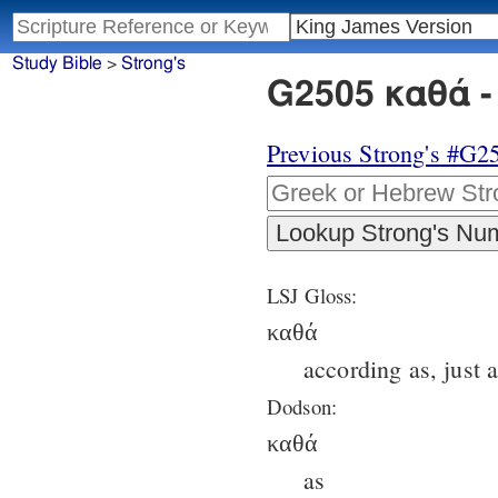
Study Bible
>
Strong's
G2505 καθά -
Previous Strong's #G2
LSJ Gloss:
καθά
according as, just 
Dodson:
καθά
as