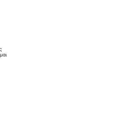
ς
μαι