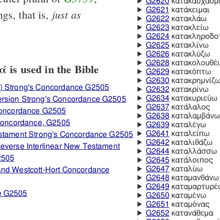
G2620
κατακαυχάομ
G2621
κατάκειμαι
just
as
ngs, that is,
G2622
κατακλάω
G2623
κατακλείω
G2624
κατακληροδο
G2625
κατακλίνω
G2626
κατακλύζω
G2628
κατακολουθέ
is used in the Bible
G2629
κατακόπτω
G2630
κατακρημνίζ
) Strong's Concordance G2505
G2632
κατακρίνω
G2634
κατακυριεύω
ersion Strong's Concordance G2505
G2637
κατάλαλος
 Concordance G2505
G2638
καταλαμβάνω
 Concordance, G2505
G2639
καταλέγω
G2641
καταλείπω
estament Strong's Concordance G2505
G2642
καταλιθάζω
everse Interlinear New Testament
G2644
καταλλάσσω
2505
G2645
κατάλοιπος
G2647
καταλύω
and Westcott-Hort Concordance
G2648
καταμανθάνω
G2649
καταμαρτυρέ
e G2505
G2650
καταμένω
G2651
καταμόνας
G2652
κατανάθεμα