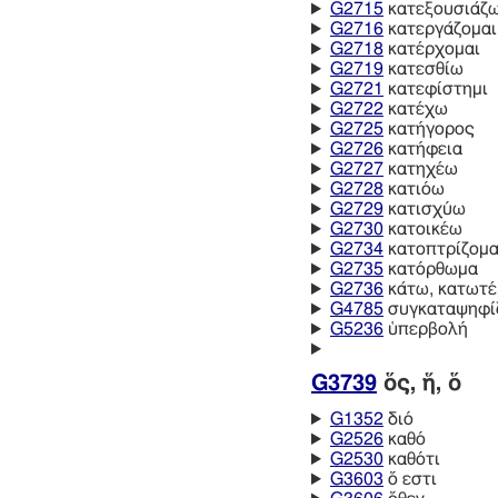
G2715
κατεξουσιάζ
G2716
κατεργάζομαι
G2718
κατέρχομαι
G2719
κατεσθίω
G2721
κατεφίστημι
G2722
κατέχω
G2725
κατήγορος
G2726
κατήφεια
G2727
κατηχέω
G2728
κατιόω
G2729
κατισχύω
G2730
κατοικέω
G2734
κατοπτρίζομα
G2735
κατόρθωμα
G2736
κάτω, κατωτ
G4785
συγκαταψηφί
G5236
ὑπερβολή
G3739
ὅς, ἥ, ὅ
G1352
διό
G2526
καθό
G2530
καθότι
G3603
ὅ εστι