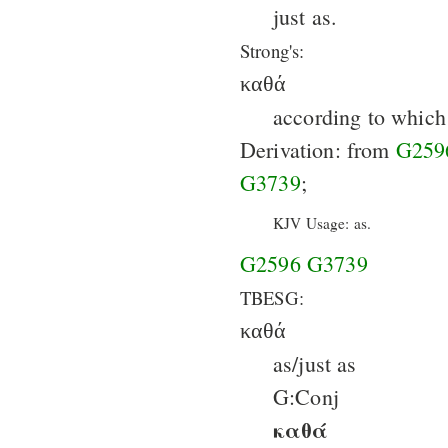
just as.
Strong's:
καθά
according to which t
Derivation: from
G259
G3739
;
KJV Usage: as.
G2596
G3739
TBESG:
καθά
as/just as
G:Conj
καθά