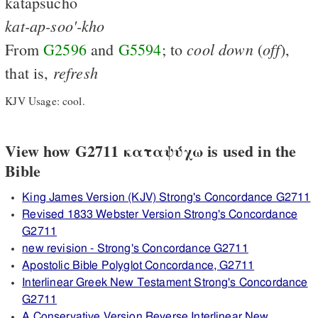
katapsuchō
kat-ap-soo'-kho
cool
down
off
From
G2596
and
G5594
; to
(
),
refresh
that is,
KJV Usage: cool.
View how G2711 καταψύχω is used in the
Bible
King James Version (KJV) Strong's Concordance G2711
Revised 1833 Webster Version Strong's Concordance
G2711
new revision - Strong's Concordance G2711
Apostolic Bible Polyglot Concordance, G2711
Interlinear Greek New Testament Strong's Concordance
G2711
A Conservative Version Reverse Interlinear New