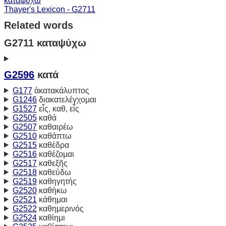
καταψύχω
Thayer's Lexicon - G2711
Related words
G2711 καταψύχω
G2596
κατά
G177
ἀκατακάλυπτος
G1246
διακατελέγχομαι
G1527
εἷς, καθ, εἷς
G2505
καθά
G2507
καθαιρέω
G2510
καθάπτω
G2515
καθέδρα
G2516
καθέζομαι
G2517
καθεξῆς
G2518
καθεύδω
G2519
καθηγητής
G2520
καθήκω
G2521
κάθημαι
G2522
καθημερινός
G2524
καθίημι