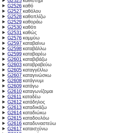
G2525
καθίστημι
G2526
καθό
G2527
καθόλου
G2528
καθοπλίζω
G2529
καθοράω
G2530
καθότι
G2531
καθώς
G2576
καμμύω
G2597
καταβαίνω
G2598
καταβάλλω
G2599
καταβαρέω
G2601
καταβιβάζω
G2603
καταβραβεύω
G2605
καταγγέλλω
G2607
καταγινώσκω
G2608
κατάγνυμι
G2609
κατάγω
G2610
καταγωνίζομαι
G2611
καταδέω
G2612
κατάδηλος
G2613
καταδικάζω
G2614
καταδιώκω
G2615
καταδουλόω
G2616
καταδυναστεύω
G2617
καταισχύνω