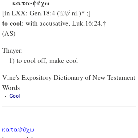
κατα-ψύχω
[in LXX: Gen.18:4 (שָׁעַן ni.)* ;]
to cool
: with accusative, Luk.16:24.†
(AS)
Thayer:
1) to cool off, make cool
Vine's Expository Dictionary of New Testament
Words
Cool
καταψύχω