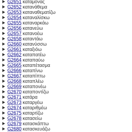
G2651
καταμόνας
G2652
κατανάθεμα
G2653
καταναθεματίζω
G2654
καταναλίσκω
G2655
καταναρκάω
G2656
κατανεύω
G2657
κατανοέω
G2658
καταντάω
G2660
κατανύσσω
G2661
καταξιόω
G2662
καταπατέω
G2664
καταπαύω
G2665
καταπέτασμα
G2666
καταπίνω
G2667
καταπίπτω
G2668
καταπλέω
G2669
καταπονέω
G2670
καταποντίζω
G2671
κατάρα
G2673
καταργέω
G2674
καταριθμέω
G2675
καταρτίζω
G2678
κατασείω
G2679
κατασκάπτω
G2680
κατασκευάζω