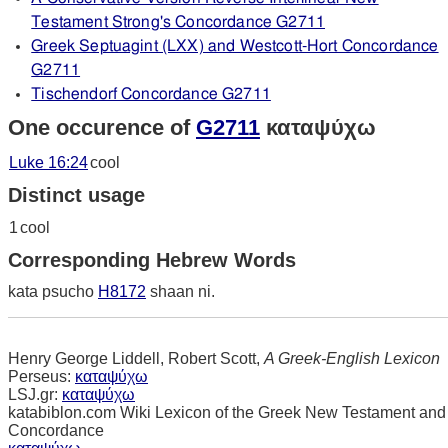
Testament Strong's Concordance G2711
Greek Septuagint (LXX) and Westcott-Hort Concordance
G2711
Tischendorf Concordance G2711
One occurence of
G2711
καταψύχω
Luke 16:24
cool
Distinct usage
1
cool
Corresponding Hebrew Words
kata psucho
H8172
shaan ni.
Henry George Liddell, Robert Scott,
A Greek-English Lexicon
Perseus:
καταψύχω
LSJ.gr:
καταψύχω
katabiblon.com Wiki Lexicon of the Greek New Testament and
Concordance