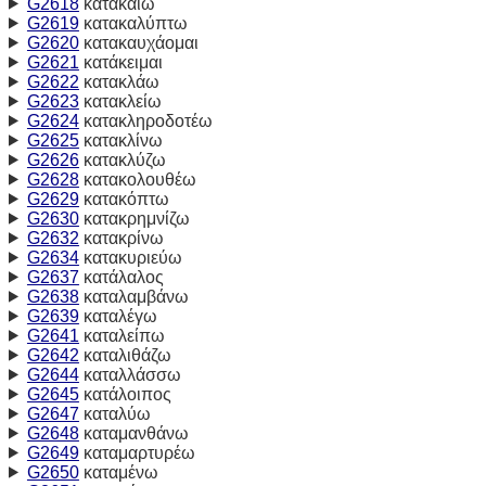
G2618
κατακαίω
G2619
κατακαλύπτω
G2620
κατακαυχάομαι
G2621
κατάκειμαι
G2622
κατακλάω
G2623
κατακλείω
G2624
κατακληροδοτέω
G2625
κατακλίνω
G2626
κατακλύζω
G2628
κατακολουθέω
G2629
κατακόπτω
G2630
κατακρημνίζω
G2632
κατακρίνω
G2634
κατακυριεύω
G2637
κατάλαλος
G2638
καταλαμβάνω
G2639
καταλέγω
G2641
καταλείπω
G2642
καταλιθάζω
G2644
καταλλάσσω
G2645
κατάλοιπος
G2647
καταλύω
G2648
καταμανθάνω
G2649
καταμαρτυρέω
G2650
καταμένω