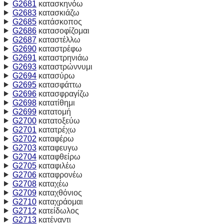
G2681
κατασκηνόω
G2683
κατασκιάζω
G2685
κατάσκοπος
G2686
κατασοφίζομαι
G2687
καταστέλλω
G2690
καταστρέφω
G2691
καταστρηνιάω
G2693
καταστρώννυμι
G2694
κατασύρω
G2695
κατασφάττω
G2696
κατασφραγίζω
G2698
κατατίθημι
G2699
κατατομή
G2700
κατατοξεύω
G2701
κατατρέχω
G2702
καταφέρω
G2703
καταφευγω
G2704
καταφθείρω
G2705
καταφιλέω
G2706
καταφρονέω
G2708
καταχέω
G2709
καταχθόνιος
G2710
καταχράομαι
G2712
κατείδωλος
G2713
κατέναντι