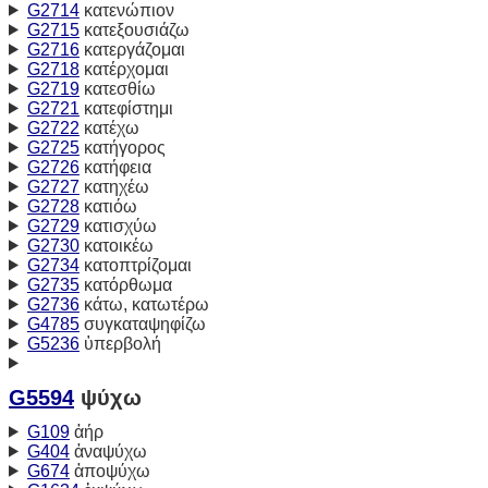
G2714
κατενώπιον
G2715
κατεξουσιάζω
G2716
κατεργάζομαι
G2718
κατέρχομαι
G2719
κατεσθίω
G2721
κατεφίστημι
G2722
κατέχω
G2725
κατήγορος
G2726
κατήφεια
G2727
κατηχέω
G2728
κατιόω
G2729
κατισχύω
G2730
κατοικέω
G2734
κατοπτρίζομαι
G2735
κατόρθωμα
G2736
κάτω, κατωτέρω
G4785
συγκαταψηφίζω
G5236
ὑπερβολή
G5594
ψύχω
G109
ἀήρ
G404
ἀναψύχω
G674
ἀποψύχω