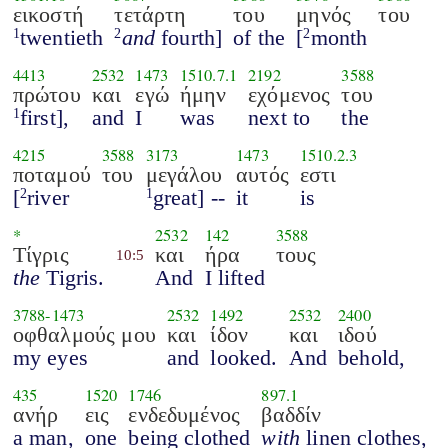
εικοστή
τετάρτη
του
μηνός
του
twentieth
and
fourth]
of the
[
month
1
2
2
4413
2532
1473
1510.7.1
2192
3588
πρώτου
και
εγώ
ήμην
εχόμενος
του
first],
and
I
was
next to
the
1
4215
3588
3173
1473
1510.2.3
ποταμού
του
μεγάλου
αυτός
εστι
[
river
great] --
it
is
2
1
*
2532
142
3588
Τίγρις
και
ήρα
τους
10:5
the
Tigris.
And
I lifted
3788
-
1473
2532
1492
2532
2400
οφθαλμούς μου
και
ίδον
και
ιδού
my eyes
and
looked.
And
behold,
435
1520
1746
897.1
ανήρ
εις
ενδεδυμένος
βαδδίν
a man,
one
being clothed
with
linen clothes,