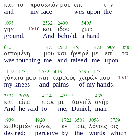
και
το
πρόσωπόν μου
επί
την
and
my face
was
upon
the
1093
2532
2400
5495
γην
και
ιδού
χειρ
10:10
ground.
And
behold,
a hand
680
1473
2532
1453
1473
1909
3588
απτομένη
μου
και
ήγειρέ
με
επί
τα
was touching
me,
and
raised
me
upon
1119
-
1473
2532
5019
5495
-
1473
γόνατά μου
και
ταρσούς
χειρών μου
10:11
my knees
and
palms
of my hands.
2532
2036
4314
1473
*
435
και
είπε
προς
με
Δανιήλ
ανήρ
And
he said
to
me,
Daniel,
man
1939
4920
1722
3588
3056
3739
επιθυμιών
σύνες
εν
τοις
λόγοις
οις
desired;
perceive
by
the
words
which