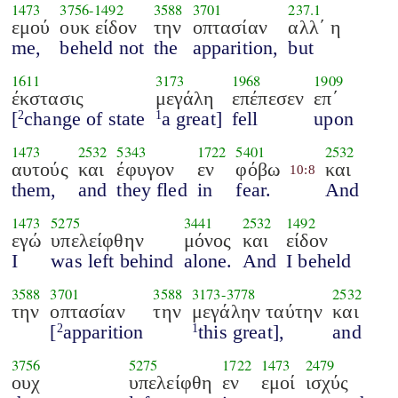
1473
3756
-
1492
3588
3701
237.1
εμού
ουκ είδον
την
οπτασίαν
αλλ΄ η
me,
beheld not
the
apparition,
but
1611
3173
1968
1909
έκστασις
μεγάλη
επέπεσεν
επ΄
[
change of state
a great]
fell
upon
2
1
1473
2532
5343
1722
5401
2532
αυτούς
και
έφυγον
εν
φόβω
και
10:8
them,
and
they fled
in
fear.
And
1473
5275
3441
2532
1492
εγώ
υπελείφθην
μόνος
και
είδον
I
was left behind
alone.
And
I beheld
3588
3701
3588
3173
-
3778
2532
την
οπτασίαν
την
μεγάλην ταύτην
και
[
apparition
this great],
and
2
1
3756
5275
1722
1473
2479
ουχ
υπελείφθη
εν
εμοί
ισχύς