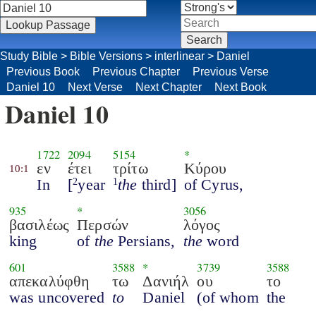
Study Bible
>
Bible Versions
>
interlinear
>
Daniel
Previous Book
Previous Chapter
Previous Verse
Daniel 10
Next Verse
Next Chapter
Next Book
Daniel 10
1722
2094
5154
*
εν
έτει
τρίτω
Κύρου
10:1
In
[
year
the
third]
of Cyrus,
2
1
935
*
3056
βασιλέως
Περσών
λόγος
king
of
the
Persians,
the
word
601
3588
*
3739
3588
απεκαλύφθη
τω
Δανιήλ
ου
το
was uncovered
to
Daniel
(of whom
the