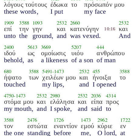
λόγους τούτους
έδωκα
το
πρόσωπόν μου
these words,
I put
my face
1909
3588
1093
2532
2660
2532
επί
την
γην
και
κατενύγην
και
10:16
unto
the
ground,
and
was vexed.
And
2400
5613
3669
5207
444
ιδού
ως
ομοίωσις
υιόυ
ανθρώπου
behold,
as
a likeness
of a son
of man
680
3588
5491
-
1473
2532
455
3588
ήψατο
των
χειλέων μου
και
ήνοιξα
το
touched
my lips,
and
I opened
4750
-
1473
2532
2980
2532
2036
4314
στόμα μου
και
ελάλησα
και
είπα
προς
my mouth,
and
I spoke,
and
said
to
3588
2476
1726
1473
2962
1722
τον
εστώτα
εναντίον
εμού
κύριε
εν
the one
standing
before
me,
O lord,
at