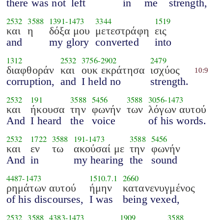
there was not
left
in
me
strength,
2532
3588
1391
-
1473
3344
1519
και
η
δόξα μου
μετεστράφη
εις
and
my glory
converted
into
1312
2532
3756
-
2902
2479
διαφθοράν
και
ουκ εκράτησα
ισχύος
10:9
corruption,
and
I held no
strength.
2532
191
3588
5456
3588
3056
-
1473
και
ήκουσα
την
φωνήν
των
λόγων αυτού
And
I heard
the
voice
of his words.
2532
1722
3588
191
-
1473
3588
5456
και
εν
τω
ακούσαί με
την
φωνήν
And
in
my hearing
the
sound
4487
-
1473
1510.7.1
2660
ρημάτων αυτού
ήμην
κατανενυγμένος
of his discourses,
I was
being vexed,
2532
3588
4383
-
1473
1909
3588