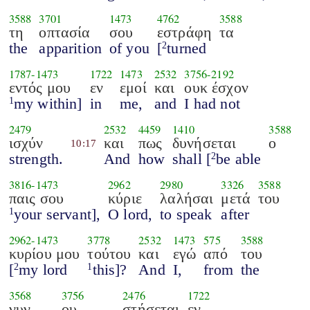
3588
3701
1473
4762
3588
τη
οπτασία
σου
εστράφη
τα
the
apparition
of you
[
turned
2
1787
-
1473
1722
1473
2532
3756
-
2192
εντός μου
εν
εμοί
και
ουκ έσχον
my within]
in
me,
and
I had not
1
2479
2532
4459
1410
3588
ισχύν
και
πως
δυνήσεται
ο
10:17
strength.
And
how
shall [
be able
2
3816
-
1473
2962
2980
3326
3588
παις σου
κύριε
λαλήσαι
μετά
του
your servant],
O lord,
to speak
after
1
2962
-
1473
3778
2532
1473
575
3588
κυρίου μου
τούτου
και
εγώ
από
του
[
my lord
this]?
And
I,
from
the
2
1
3568
3756
2476
1722
νυν
ου
στήσεται
εν