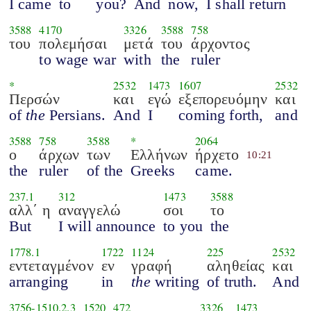
I came
to
you?
And
now,
I shall return
3588
4170
3326
3588
758
του
πολεμήσαι
μετά
του
άρχοντος
to wage war
with
the
ruler
*
2532
1473
1607
2532
Περσών
και
εγώ
εξεπορευόμην
και
of
the
Persians.
And
I
coming forth,
and
3588
758
3588
*
2064
ο
άρχων
των
Ελλήνων
ήρχετο
10:21
the
ruler
of the
Greeks
came.
237.1
312
1473
3588
αλλ΄ η
αναγγελώ
σοι
το
But
I will announce
to you
the
1778.1
1722
1124
225
2532
εντεταγμένον
εν
γραφή
αληθείας
και
arranging
in
the
writing
of truth.
And
3756
-
1510.2.3
1520
472
3326
1473