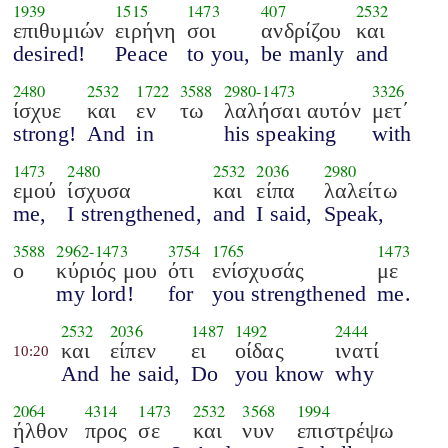
1939
1515
1473
407
2532
επιθυμιών
ειρήνη
σοι
ανδρίζου
και
desired!
Peace
to you,
be manly
and
2480
2532
1722
3588
2980
-
1473
3326
ίσχυε
και
εν
τω
λαλήσαι αυτόν
μετ΄
strong!
And
in
his speaking
with
1473
2480
2532
2036
2980
εμού
ίσχυσα
και
είπα
λαλείτω
me,
I strengthened,
and
I said,
Speak,
3588
2962
-
1473
3754
1765
1473
ο
κύριός μου
ότι
ενίσχυσάς
με
my lord!
for
you strengthened
me.
2532
2036
1487
1492
2444
και
είπεν
ει
οίδας
ινατί
10:20
And
he said,
Do
you know
why
2064
4314
1473
2532
3568
1994
ήλθον
προς
σε
και
νυν
επιστρέψω