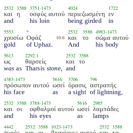
2532
3588
3751
-
1473
4024
1722
και
η
οσφύς αυτού
περιεζωσμένη
εν
and
his loin
being girded
in
5553
*
2532
3588
4983
-
1473
χρυσίω
Οφάζ
και
το
σώμα αυτού
10:6
gold
of Uphaz.
And
his body
5613
2292.1
2532
3588
ως
θαρσείς
και
το
was
as
Tharsis
stone
,
and
4383
-
1473
5616
3706
796
πρόσωπον αυτού
ωσεί
όρασις
αστραπής
his face
as
a sight
of lightning,
2532
3588
3788
-
1473
5616
2985
και
οι
οφθαλμοί αυτού
ωσεί
λαμπάδες
and
his eyes
as
lamps
4442
2532
3588
1023
-
1473
2532
3588
πυρός
και
οι
βραχίονες αυτού
και
τα