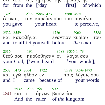
for
from
the
[
day
first]
of which
2
1
1325
3588
2588
-
1473
3588
4920
έδωκας
την
καρδίαν σου
του
συνιέναι
you gave
your heart
to perceive,
2532
2559
1726
2962
3588
και
κακωθήναι
εναντίον
κυρίου
του
and
to afflict yourself
before
the
lord
2316
191
3588
3056
-
1473
θεού σου
ηκούσθησαν
οι
λόγοι σου
your God,
[
were heard
your words],
2
1
2532
1473
2064
1722
3588
3056
-
1473
και
εγώ
ήλθον
εν
τοις
λόγοις σου
and
I
came
because of
your words.
2532
3588
758
932
και
ο
άρχων
βασιλείας
10:13
And
the
ruler
of
the
kingdom