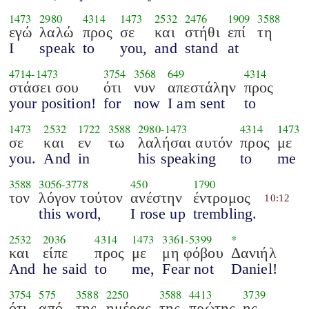
1473
2980
4314
1473
2532
2476
1909
3588
εγώ
λαλώ
προς
σε
και
στήθι
επί
τη
I
speak
to
you,
and
stand
at
4714
-
1473
3754
3568
649
4314
στάσει σου
ότι
νυν
απεστάλην
προς
your position!
for
now
I am sent
to
1473
2532
1722
3588
2980
-
1473
4314
1473
σε
και
εν
τω
λαλήσαι αυτόν
προς
με
you.
And
in
his speaking
to
me
3588
3056
-
3778
450
1790
τον
λόγον τούτον
ανέστην
έντρομος
10:12
this word,
I rose up
trembling.
2532
2036
4314
1473
3361
-
5399
*
και
είπε
προς
με
μη φόβου
Δανιήλ
And
he said
to
me,
Fear not
Daniel!
3754
575
3588
2250
3588
4413
3739
ότι
από
της
ημέρας
της
πρώτης
ης