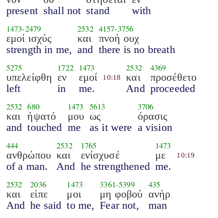
present
shall not
stand
with
1473
-
2479
2532
4157
-
3756
εμοί ισχύς
και
πνοή ουχ
strength in me,
and
there is no breath
5275
1722
1473
2532
4369
υπελείφθη
εν
εμοί
και
προσέθετο
10:18
left
in
me.
And
proceeded
2532
680
1473
5613
3706
και
ήψατό
μου
ως
όρασις
and
touched
me
as it were
a vision
444
2532
1765
1473
ανθρώπου
και
ενίσχυσέ
με
10:19
of a man.
And
he strengthened
me.
2532
2036
1473
3361
-
5399
435
και
είπε
μοι
μη φοβού
ανήρ
And
he said
to me,
Fear not,
man