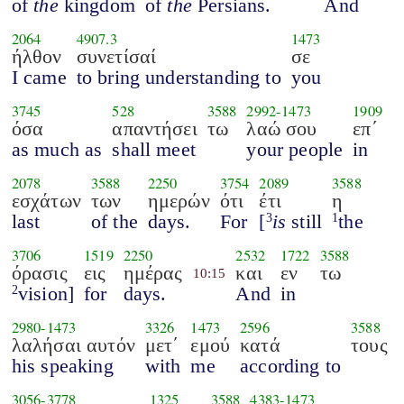
of
the
kingdom
of
the
Persians.
And
2064
4907.3
1473
ήλθον
συνετίσαί
σε
I came
to bring understanding to
you
3745
528
3588
2992
-
1473
1909
όσα
απαντήσει
τω
λαώ σου
επ΄
as much as
shall meet
your people
in
2078
3588
2250
3754
2089
3588
εσχάτων
των
ημερών
ότι
έτι
η
last
of the
days.
For
[
is
still
the
3
1
3706
1519
2250
2532
1722
3588
όρασις
εις
ημέρας
και
εν
τω
10:15
vision]
for
days.
And
in
2
2980
-
1473
3326
1473
2596
3588
λαλήσαι αυτόν
μετ΄
εμού
κατά
τους
his speaking
with
me
according to
3056
-
3778
1325
3588
4383
-
1473