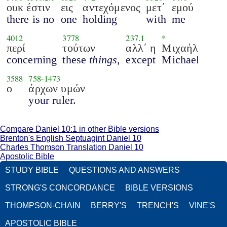
ουκ έστιν
εις
αντεχόμενος
μετ΄
εμού
there is no
one
holding
with
me
4012
3778
237.1
*
περί
τούτων
αλλ΄ η
Μιχαήλ
concerning
these
things
,
except
Michael
3588
758
-
1473
ο
άρχων υμών
your ruler.
Compare Daniel 10:1 in other Bible versions
Brenton's English Septuagint Daniel 10
Charles Thomson Translation Daniel 10
Apostolic Bible
STUDY BIBLE
QUESTIONS AND ANSWERS
STRONG'S CONCORDANCE
BIBLE VERSIONS
THOMPSON-CHAIN
BERRY'S
TRENCH'S
VINE'S
APOSTOLIC BIBLE