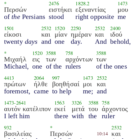
*
2476
1828.2
1473
Περσών
ειστήκει
εξεναντίας
μου
of
the
Persians
stood
right opposite
me
1501
2532
1520
2250
2532
2400
είκοσι
και
μίαν
ημέραν
και
ιδού
twenty
days
and
one
day.
And
behold,
*
1520
3588
758
3588
Μιχαήλ
εις
των
αρχόντων
των
Michael,
one
of the
rulers
of the ones
4413
2064
997
1473
2532
πρώτων
ήλθε
βοηθήσαί
μοι
και
foremost,
came
to help
me;
and
1473
-
2641
1563
3326
3588
758
αυτόν κατέλιπον
εκεί
μετά
του
άρχοντος
I left him
there
with
the
ruler
932
*
2532
βασιλείας
Περσών
και
10:14