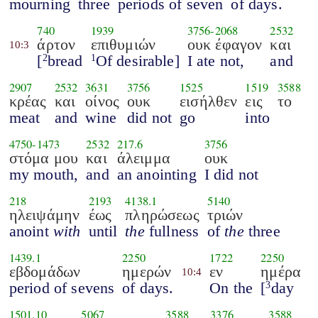
mourning
three
periods of seven
of days.
740
1939
3756
-
2068
2532
άρτον
επιθυμιών
ουκ έφαγον
και
10:3
[
bread
Of desirable]
I ate not,
and
2
1
2907
2532
3631
3756
1525
1519
3588
κρέας
και
οίνος
ουκ
εισήλθεν
εις
το
meat
and
wine
did not
go
into
4750
-
1473
2532
217.6
3756
στόμα μου
και
άλειμμα
ουκ
my mouth,
and
an anointing
I did not
218
2193
4138.1
5140
ηλειψάμην
έως
πληρώσεως
τριών
anoint
with
until
the
fullness
of
the
three
1439.1
2250
1722
2250
εβδομάδων
ημερών
εν
ημέρα
10:4
period of sevens
of days.
On the
[
day
3
1501.10
5067
3588
3376
3588