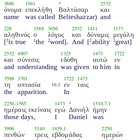
3686
1941
*
2532
όνομα
επεκλήθη
Βαλτάσαρ
και
name
was called
Belteshazzar)
and
228
3588
3056
2532
1411
3173
αληθινός
ο
λόγος
και
δύναμις
μεγάλη
[
is
true
the
word].
And
[
ability
great]
3
1
2
2
1
2532
4907
1325
1473
1722
και
σύνεσις
εδόθη
αυτώ
εν
and
understanding
was given
to him
in
3588
3701
1722
1473
τη
οπτασία
εν
ταις
10:2
the
apparition.
In
2250
-
1565
1473
*
1510.7.1
ημέραις εκείναις
εγώ
Δανιήλ
ήμην
those days,
I
Daniel
was
3996
5140
1439.1
2250
πενθών
τρεις
εβδομάδας
ημερών