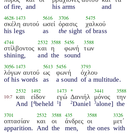
of fire,
and
his arms
and
4628
-
1473
5616
3706
5475
σκέλη αυτού
ωσεί
όρασις
χαλκού
his legs
as
the
sight
of brass
4744
2532
3588
5456
3588
στίλβοντος
και
η
φωνή
των
shining,
and
the
sound
3056
-
1473
5613
5456
3793
λόγων αυτού
ως
φωνή
όχλου
of his words
as
a sound
of a multitude.
2532
1492
1473
*
3441
3588
και
είδον
εγώ
Δανιήλ
μόνος
την
10:7
And
[
beheld
I
Daniel
alone]
the
4
1
2
3
3701
2532
3588
435
3588
3326
οπτασίαν
και
οι
άνδρες
οι
μετ΄
apparition.
And
the
men,
the ones
with